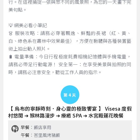
行。在這裡捕捉一張與眾不同的風景照，為您的一天畫下完
美句點。
💡 網美必看小筆記
👗 服裝攻略：請務必穿著飄逸、鮮豔的長裙（紅、黃、
白、綠色系在叢林中效果最佳），方便在鞦韆與各種裝置藝
術上拍出動人照片。
🔋 電量準備：今日行程極度耗費相機記憶體與手機電量，
請務必帶足行動電源！ 安全第一：在享受美景與拍照的同
時，請務必注意安全，聽從工作人員的指示。
Day 4
【 烏布的寧靜時刻．身心靈的極致饗宴 】 Visesa 度假
村悠閒 ➔ 猴林路漫步 ➔ 療癒 SPA ➔ 水宮殿蓮花晚餐
早餐
：飯店享用
午餐
：峇里風烤豬飯