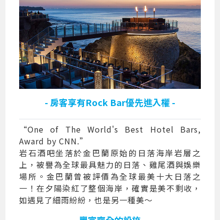
- 房客享有Rock Bar優先進入權 -
“One of The World's Best Hotel Bars,
Award by CNN.”
岩石酒吧坐落於金巴蘭原始的日落海岸岩層之
上，被譽為全球最具魅力的日落、雞尾酒與娛樂
場所。金巴蘭曾被評價為全球最美十大日落之
一！在夕陽染紅了整個海岸，確實是美不剩收，
如遇見了細雨紛紛，也是另一種美～
- 豐富齊全的設施 -