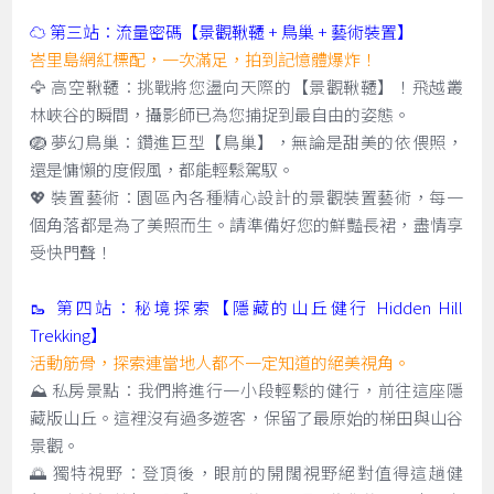
☁️ 第三站：流量密碼【景觀鞦韆 + 鳥巢 + 藝術裝置】
峇里島網紅標配，一次滿足，拍到記憶體爆炸！
🦅 高空鞦韆：挑戰將您盪向天際的【景觀鞦韆】！飛越叢
林峽谷的瞬間，攝影師已為您捕捉到最自由的姿態。
🪺 夢幻鳥巢：鑽進巨型【鳥巢】，無論是甜美的依偎照，
還是慵懶的度假風，都能輕鬆駕馭。
💖 裝置藝術：園區內各種精心設計的景觀裝置藝術，每一
個角落都是為了美照而生。請準備好您的鮮豔長裙，盡情享
受快門聲！
🥾 第四站：秘境探索【隱藏的山丘健行 Hidden Hill
Trekking】
活動筋骨，探索連當地人都不一定知道的絕美視角。
⛰️ 私房景點：我們將進行一小段輕鬆的健行，前往這座隱
藏版山丘。這裡沒有過多遊客，保留了最原始的梯田與山谷
景觀。
🌅 獨特視野：登頂後，眼前的開闊視野絕對值得這趟健