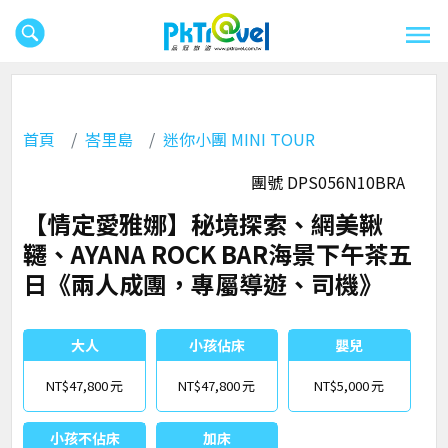
首頁
峇里島
迷你小團 MINI TOUR
團號 DPS056N10BRA
【情定愛雅娜】秘境探索、網美鞦
韆、AYANA ROCK BAR海景下午茶五
日《兩人成團，專屬導遊、司機》
大人
小孩佔床
嬰兒
NT$47,800
NT$47,800
NT$5,000
小孩不佔床
加床