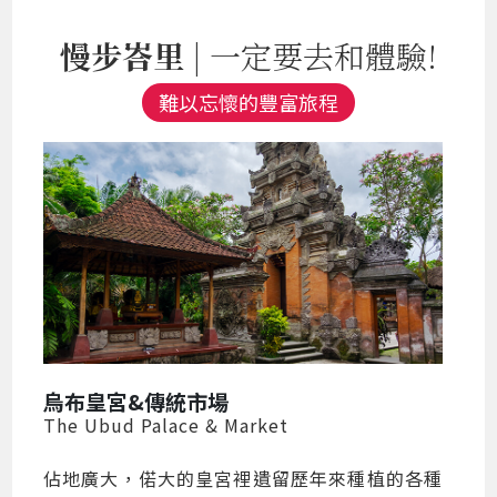
慢步峇里
| 一定要去和體驗!
難以忘懷的豐富旅程
烏布皇宮&傳統市場
The Ubud Palace & Market
佔地廣大，偌大的皇宮裡遺留歷年來種植的各種