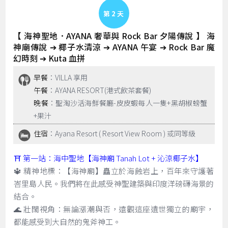
Day 2
【 海神聖地．AYANA 奢華與 Rock Bar 夕陽傳說 】 海
神廟傳說 ➔ 椰子水清涼 ➔ AYANA 午宴 ➔ Rock Bar 魔
幻時刻 ➔ Kuta 血拼
早餐
：VILLA 享用
午餐
：AYANA RESORT(港式飲茶套餐)
晚餐
：聖淘沙活海鮮餐廳-皮皮蝦每人一隻+黑胡椒螃蟹
+果汁
住宿
：Ayana Resort ( Resort View Room ) 或同等級
⛩️ 第一站：海中聖地【海神廟 Tanah Lot + 沁涼椰子水】
🔱 精神地標：【海神廟】矗立於海蝕岩上，百年來守護著
峇里島人民。我們將在此感受神聖建築與印度洋磅礴海景的
結合。
🌊 壯闊視角：無論漲潮與否，遠觀這座遺世獨立的廟宇，
都能感受到大自然的鬼斧神工。