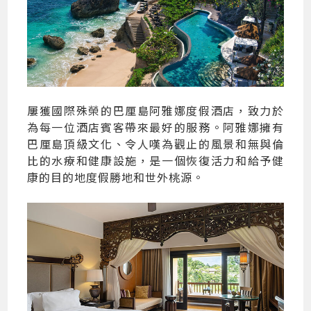
屢獲國際殊榮的巴厘島阿雅娜度假酒店，致力於
為每一位酒店賓客帶來最好的服務。阿雅娜擁有
巴厘島頂級文化、令人嘆為觀止的風景和無與倫
比的水療和健康設施，是一個恢復活力和給予健
康的目的地度假勝地和世外桃源。