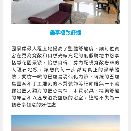
- 盡享極致舒適 -
園景房最大程度地提高了整體舒適度，讓每位賓
客在更為寬敞和自然光線充足的度假勝地中悠享
恬靜花園景觀，怡然自得。房內配備寬敞奢華的
大理石地板，讓您的每一步都有真正的豪華體
驗；獨樹一幟的巴厘島現代化內飾，傳統的巴厘
島圖案和手工雕刻的木質裝飾等細節處無一不流
露出匠人獨到的匠心精神。木質家具、精美舒適
的床品和以溫泉浴為靈感的浴室，這裡不失為一
個奢享愜意的好住處。