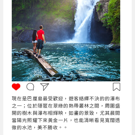
現在是巴厘島最受歡迎，遊客絡繹不決的的瀑布
之一；位於隱匿在翠綠的熱帶叢林之間，周圍盛
開的樹木與瀑布相輝映，如畫的景致，尤其晨間
當陽光照耀下來黃金一片，也能清晰看見寬闊透
徹的水池，美不勝收。。