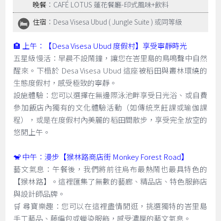
晚餐
：CAFÉ LOTUS 蓮花餐廳-印式風味+飲料
住宿
：Desa Visesa Ubud ( Jungle Suite ) 或同等級
🏨 上午：【Desa Visesa Ubud 度假村】享受寧靜時光
五星級慢活：早晨不設鬧鐘，讓您在峇里島的鳥鳴聲中自然
醒來。下榻於 Desa Visesa Ubud 這座被稻田與叢林環繞的
生態度假村，感受極致的寧靜。
設施體驗：您可以選擇在無邊際泳池畔享受日光浴、或自費
參加飯店內獨有的文化體驗活動（如傳統烹飪課或瑜伽課
程），或是在度假村內美麗的稻田間散步，享受完全放空的
悠閒上午。
🐒 中午：漫步【猴林路商店街 Monkey Forest Road】
藝文氣息：午餐後，我們將前往烏布最熱鬧也最具特色的
【猴林路】。這裡匯集了無數的藝廊、精品店、特色服飾店
與設計師品牌。
🛒 尋寶樂趣：您可以在這裡盡情閒逛，挑選獨特的峇里島
手工藝品、藤編包或蠟染服飾，感受濃厚的藝文氣息。