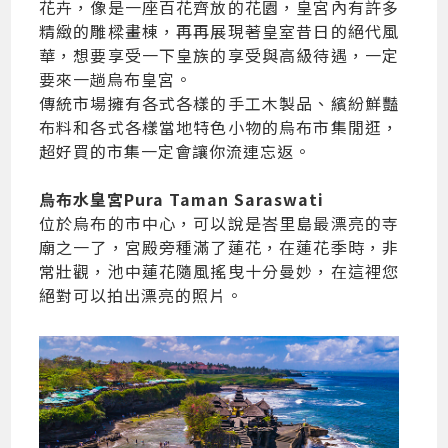
花卉，像是一座百花齊放的花園，皇宮內有許多
精緻的雕樑畫棟，再再展現著皇室昔日的絕代風
華，想要享受一下皇族的享受與高級待遇，一定
要來一趟烏布皇宮。
傳統市場擁有各式各樣的手工木製品、繽紛鮮豔
布料和各式各樣當地特色小物的烏布市集閒逛，
超好買的市集一定會讓你流連忘返。
烏布水皇宮Pura Taman Saraswati
位於烏布的市中心，可以說是峇里島最漂亮的寺
廟之一了，宮殿旁種滿了蓮花，在蓮花季時，非
常壯觀，池中蓮花隨風搖曳十分曼妙，在這裡您
絕對可以拍出漂亮的照片。