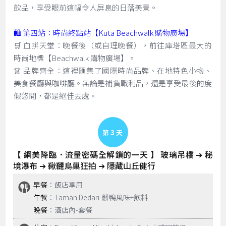
飲品，享受眼前這幅令人屏息的日落美景。
🛍️ 第四站：時尚終點站【Kuta Beachwalk 購物廣場】
🛒 血拼天堂：晚餐後（或自理晚餐），前往庫塔區最大的
時尚地標【Beachwalk 購物廣場】。
👗 品牌齊全：這裡匯集了國際時尚品牌、在地特色小物、
美食餐廳與咖啡廳。無論是補貨戰利品，還是享受最後的度
假悠閒，都是絕佳去處。
Day 3
【 網美降臨．流量密碼全解鎖的一天 】 玻璃吊橋 ➔ 秘
境瀑布 ➔ 鞦韆鳥巢狂拍 ➔ 隱藏山丘健行
早餐
：飯店享用
午餐
：Taman Dedari-髒鴨風味+飲料
晚餐
：酒店內-套餐