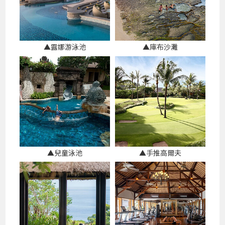
▲露娜游泳池
▲庫布沙灘
▲兒童泳池
▲手推高爾夫