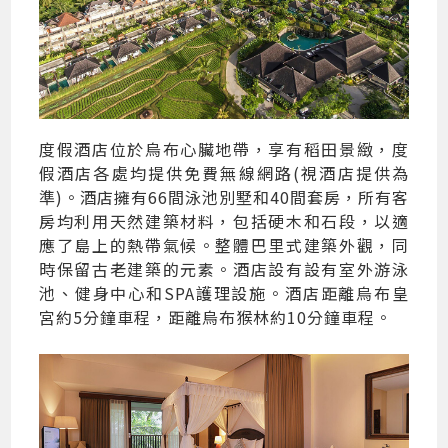
度假酒店位於烏布心臟地帶，享有稻田景緻，度
假酒店各處均提供免費無線網路(視酒店提供為
準)。酒店擁有66間泳池別墅和40間套房，所有客
房均利用天然建築材料，包括硬木和石段，以適
應了島上的熱帶氣候。整體巴里式建築外觀，同
時保留古老建築的元素。酒店設有設有室外游泳
池、健身中心和SPA護理設施。酒店距離烏布皇
宮約5分鐘車程，距離烏布猴林約10分鐘車程。