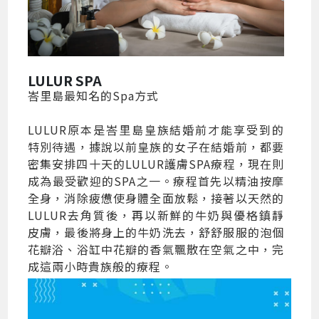
LULUR SPA
峇里島最知名的Spa方式
LULUR原本是峇里島皇族結婚前才能享受到的
特別待遇，據說以前皇族的女子在結婚前，都要
密集安排四十天的LULUR護膚SPA療程，現在則
成為最受歡迎的SPA之一。療程首先以精油按摩
全身，消除疲憊使身體全面放鬆，接著以天然的
LULUR去角質後，再以新鮮的牛奶與優格鎮靜
皮膚，最後將身上的牛奶洗去，舒舒服服的泡個
花瓣浴、浴缸中花瓣的香氣飄散在空氣之中，完
成這兩小時貴族般的療程。