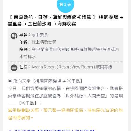
Day 1
【 南島啟航．日落、海鮮與療癒初體驗 】 桃園機場 ➔
峇里島 ➔ 金巴蘭沙灘 ➔ 海鮮晚宴
早餐
：家中美食
午餐
：機上精緻套餐
晚餐
：金巴蘭海灘日落景觀晚餐-海鮮燒烤餐+啤酒或汽
水或椰水
住宿
：Ayana Resort ( Resort View Room ) 或同等級
🌟 飛向天堂【桃園國際機場 ✈️ 峇里島】
今日，我們懷著雀躍的心情，在桃園國際機場集合，準備搭
乘豪華客機飛往那座被譽為「世外桃源、人間天堂」的島嶼
——【峇里島】！
當飛機劃破天際，預示著一場拋開煩惱、擁抱陽光海浪的旅
程即將展開。