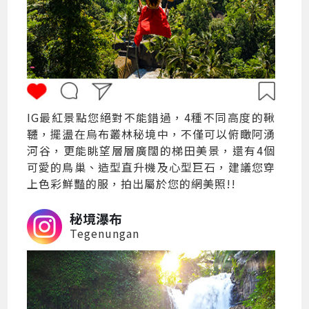
IG最紅景點您絕對不能錯過，4種不同高度的鞦
韆，擺盪在烏布叢林秘境中，不僅可以俯瞰阿湧
河谷，更能眺望層層廣闊的梯田美景，還有4個
可愛的鳥巢、造型直升機及心型巨石，建議您穿
上色彩鮮豔的服，拍出屬於您的網美照!!
秘境瀑布
Tegenungan