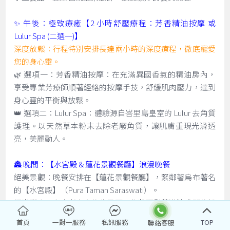
✨ 午後：極致療癒【2 小時舒壓療程：芳香精油按摩 或
Lulur Spa (二選一)】
深度放鬆：行程特別安排長達兩小時的深度療程，徹底寵愛
您的身心靈。
🌿 選項一：芳香精油按摩：在充滿異國香氣的精油房內，
享受專業芳療師順著經絡的按摩手技，舒緩肌肉壓力，達到
身心靈的平衡與放鬆。
👑 選項二：Lulur Spa：體驗源自峇里島皇室的 Lulur 去角質
護理。以天然草本粉末去除老廢角質，讓肌膚重現光滑透
亮，美麗動人。
🏯 晚間：【水宮殿 & 蓮花景觀餐廳】浪漫晚餐
絕美景觀：晚餐安排在【蓮花景觀餐廳】，緊鄰著烏布著名
的【水宮殿】（Pura Taman Saraswati）。
燭光饗宴：在古老寺廟的背景下，您將面對著滿池盛開的粉
紅蓮花，伴隨著峇里島傳統舞蹈（有時需視表演時間而
首頁
一對一服務
私訊服務
TOP
定），享用精緻的晚餐。