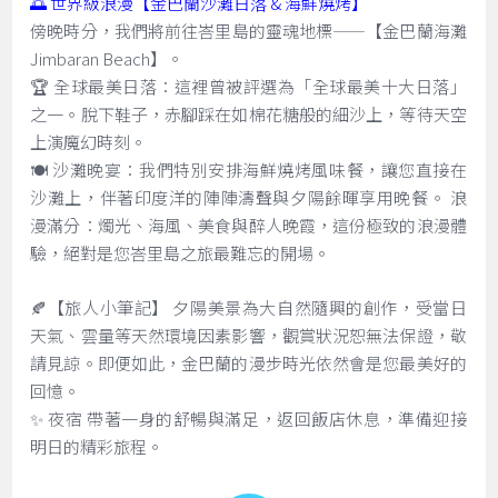
🌅 世界級浪漫【金巴蘭沙灘日落 & 海鮮燒烤】
傍晚時分，我們將前往峇里島的靈魂地標——【金巴蘭海灘
Jimbaran Beach】。
🏆 全球最美日落：這裡曾被評選為「全球最美十大日落」
之一。脫下鞋子，赤腳踩在如棉花糖般的細沙上，等待天空
上演魔幻時刻。
🍽️ 沙灘晚宴：我們特別安排海鮮燒烤風味餐，讓您直接在
沙灘上，伴著印度洋的陣陣濤聲與夕陽餘暉享用晚餐。 浪
漫滿分：燭光、海風、美食與醉人晚霞，這份極致的浪漫體
驗，絕對是您峇里島之旅最難忘的開場。
🍂【旅人小筆記】 夕陽美景為大自然隨興的創作，受當日
天氣、雲量等天然環境因素影響，觀賞狀況恕無法保證，敬
請見諒。即便如此，金巴蘭的漫步時光依然會是您最美好的
回憶。
✨ 夜宿 帶著一身的舒暢與滿足，返回飯店休息，準備迎接
明日的精彩旅程。