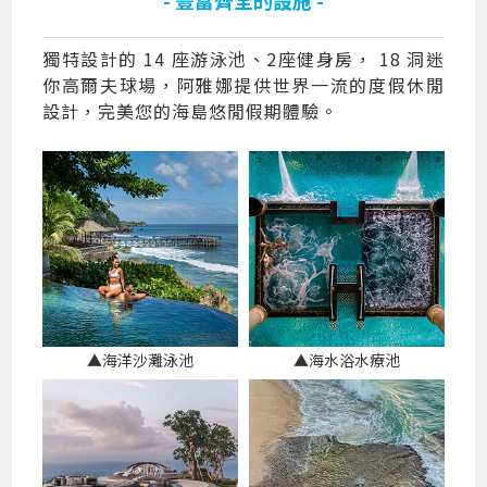
獨特設計的 14 座游泳池、2座健身房， 18 洞迷
你高爾夫球場，阿雅娜提供世界一流的度假休閒
設計，完美您的海島悠閒假期體驗。
▲海洋沙灘泳池
▲海水浴水療池