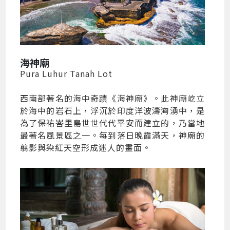
海神廟
Pura Luhur Tanah Lot
西南部著名的海中奇蹟《海神廟》。此神廟屹立
於海中的岩石上，浮沉於印度洋波濤洶湧中，是
為了保祐峇里島世世代代平安而建立的，乃當地
最著名風景區之一。每到落日晚霞滿天，神廟的
翦影與染紅天空形成迷人的畫面。