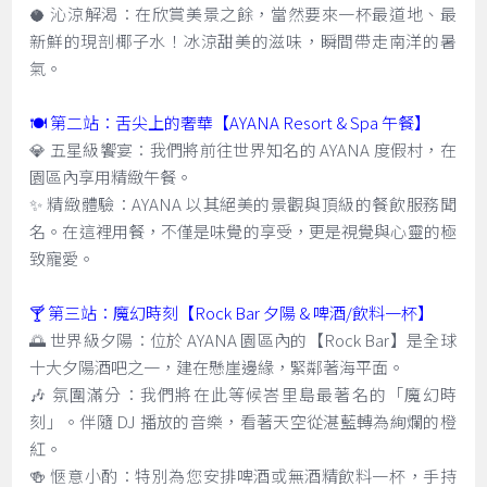
🥥 沁涼解渴：在欣賞美景之餘，當然要來一杯最道地、最
新鮮的現剖椰子水！冰涼甜美的滋味，瞬間帶走南洋的暑
氣。
🍽️ 第二站：舌尖上的奢華【AYANA Resort & Spa 午餐】
💎 五星級饗宴：我們將前往世界知名的 AYANA 度假村，在
園區內享用精緻午餐。
✨ 精緻體驗：AYANA 以其絕美的景觀與頂級的餐飲服務聞
名。在這裡用餐，不僅是味覺的享受，更是視覺與心靈的極
致寵愛。
🍸 第三站：魔幻時刻【Rock Bar 夕陽 & 啤酒/飲料一杯】
🌅 世界級夕陽：位於 AYANA 園區內的【Rock Bar】是全球
十大夕陽酒吧之一，建在懸崖邊緣，緊鄰著海平面。
🎶 氛圍滿分：我們將在此等候峇里島最著名的「魔幻時
刻」。伴隨 DJ 播放的音樂，看著天空從湛藍轉為絢爛的橙
紅。
🍻 愜意小酌：特別為您安排啤酒或無酒精飲料一杯，手持