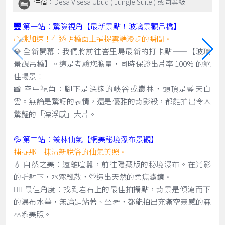
住宿
：Desa Visesa Ubud ( Jungle Suite ) 或同等級
🌉 第一站：驚險視角【最新景點！玻璃景觀吊橋】
心跳加速！在透明橋面上捕捉雲端漫步的瞬間。
💎 全新開幕：我們將前往峇里島最新的打卡點——【玻璃
景觀吊橋】。這是考驗您膽量，同時保證出片率 100% 的絕
佳場景！
📸 空中視角：腳下是深邃的峽谷或叢林，頭頂是藍天白
雲。無論是驚訝的表情，還是優雅的背影殺，都能拍出令人
驚豔的「漂浮感」大片。
💦 第二站：叢林仙氣【網美秘境瀑布景觀】
捕捉那一抹清新脫俗的仙氣美照。
💧 自然之美：遠離喧囂，前往隱藏版的秘境瀑布。在光影
的折射下，水霧飄散，營造出天然的柔焦濾鏡。
🧚‍♀️ 最佳角度：找到岩石上的最佳拍攝點，背景是傾瀉而下
的瀑布水幕，無論是站著、坐著，都能拍出充滿空靈感的森
林系美照。