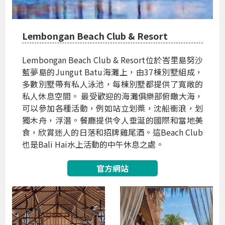
Lembongan Beach Club & Resort
Lembongan Beach Club & Resort位於峇里島努沙
藍夢島的Jungut Batu海灘上，由37棟別墅組成，
多數別墅帶有私人泳池，每棟別墅都提供了寬敞的
私人休息空間。 最受歡迎的海灘俱樂部俯瞰大海，
可以參加各種活動，例如站立划槳，沈船衝浪，划
獨木舟，浮潛。餐廳提供令人垂涎的國際和當地美
食，欣賞迷人的日落和招牌雞尾酒。這Beach Club
也是Bali Hai水上活動的中午休息之處。
官方網站