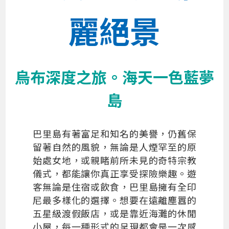
麗絕景
烏布深度之旅。海天一色藍夢
島
巴里島有著富足和知名的美譽，仍舊保
留著自然的風貌，無論是人煙罕至的原
始處女地，或親睹前所未見的奇特宗教
儀式，都能讓你真正享受探險樂趣。遊
客無論是住宿或飲食，巴里島擁有全印
尼最多樣化的選擇。想要在遠離塵囂的
五星級渡假飯店，或是靠近海灘的休閒
小屋，每一種形式的呈現都會是一次感