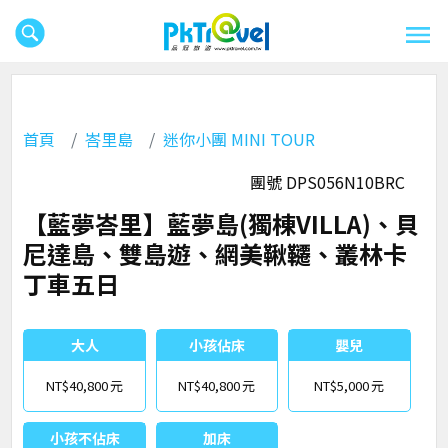
首頁
峇里島
迷你小團 MINI TOUR
團號 DPS056N10BRC
【藍夢峇里】藍夢島(獨棟VILLA)、貝
尼達島、雙島遊、網美鞦韆、叢林卡
丁車五日
大人
小孩佔床
嬰兒
NT$40,800
NT$40,800
NT$5,000
小孩不佔床
加床