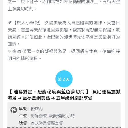
之一。脫下鞋子，赤腳踩在如棉花糖般的細沙上，等待天空
上演魔幻時刻。
🍂【旅人小筆記】 夕陽美景為大自然隨興的創作，受當日
天氣、雲量等天然環境因素影響，觀賞狀況恕無法保證，敬
請見諒。即便如此，金巴蘭的漫步時光依然會是您最美好的
回憶。
✨ 夜宿 帶著一身的舒暢與滿足，返回飯店休息，準備迎接
明日的精彩旅程。
Day 2
【 離島雙星．恐龍秘境與藍色夢幻海 】 貝尼達島震撼
海景 ➔ 藍夢島網美點 ➔ 五星級俱樂部享受
早餐
：飯店內
午餐
：海鮮套餐+軟飲暢飲1小時
晚餐
：泰式海景餐廳套餐