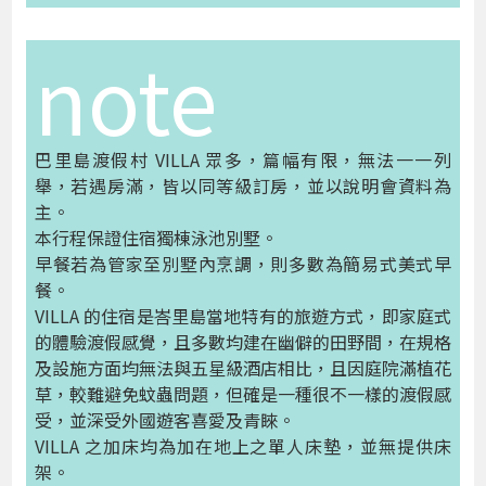
note
巴里島渡假村 VILLA 眾多，篇幅有限，無法一一列
舉，若遇房滿，皆以同等級訂房，並以說明會資料為
主。
本行程保證住宿獨棟泳池別墅。
早餐若為管家至別墅內烹調，則多數為簡易式美式早
餐。
VILLA 的住宿是峇里島當地特有的旅遊方式，即家庭式
的體驗渡假感覺，且多數均建在幽僻的田野間，在規格
及設施方面均無法與五星級酒店相比，且因庭院滿植花
草，較難避免蚊蟲問題，但確是一種很不一樣的渡假感
受，並深受外國遊客喜愛及青睞。
VILLA 之加床均為加在地上之單人床墊，並無提供床
架。