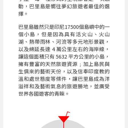
動，巴里島是嚮往夢幻旅遊者最佳的選
擇。
巴里島雖然只是印尼17500個島嶼中的一
個小島，但是因為具有活火山、火山
湖、熱帶雨林、河流等多元地形景觀，
以及綿延長達 4 萬公里左右的海岸線，
讓這個面積只有 5632 平方公里的小島，
擁有豐富的天然旅遊資源﹔加上島民與
生俱來的藝術天份，以及信奉印度教的
溫和處世態度等條件，讓巴里島成為洋
溢祥和及藝術氣息的旅遊勝地，並廣受
世界各國遊客的青睞。