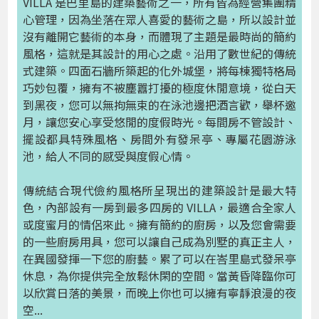
VILLA 是巴里島的建築藝術之一，所有皆為經營集團精
心管理，因為坐落在眾人喜愛的藝術之島，所以設計並
沒有離開它藝術的本身，而體現了主題是最時尚的簡約
風格，這就是其設計的用心之處。沿用了數世紀的傳統
式建築。四面石牆所築起的化外城堡，將每棟獨特格局
巧妙包覆，擁有不被塵囂打擾的極度休閒意境，從白天
到黑夜，您可以無拘無束的在泳池邊把酒言歡，舉杯邀
月，讓您安心享受悠閒的度假時光。每間房不管設計、
擺設都具特殊風格、房間外有發呆亭、專屬花園游泳
池，給人不同的感受與度假心情。
傳統結合現代儉約風格所呈現出的建築設計是最大特
色，內部設有一房到最多四房的 VILLA，最適合全家人
或度蜜月的情侶來此。擁有簡約的廚房，以及您會需要
的一些廚房用具，您可以讓自己成為別墅的真正主人，
在異國發揮一下您的廚藝。累了可以在峇里島式發呆亭
休息，為你提供完全放鬆休閑的空間。當黃昏降臨你可
以欣賞日落的美景，而晚上你也可以擁有寧靜浪漫的夜
空...