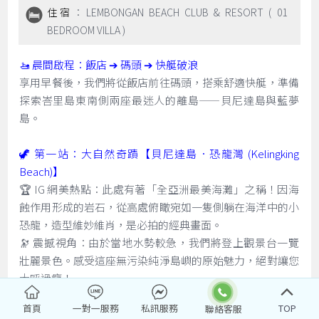
住宿
：LEMBONGAN BEACH CLUB & RESORT ( 01
BEDROOM VILLA )
🚤 晨間啟程：飯店 ➔ 碼頭 ➔ 快艇破浪
享用早餐後，我們將從飯店前往碼頭，搭乘舒適快艇，準備
探索峇里島東南側兩座最迷人的離島——貝尼達島與藍夢
島。
🦖 第一站：大自然奇蹟【貝尼達島．恐龍灣 (Kelingking
Beach)】
🏆 IG 網美熱點：此處有著「全亞洲最美海灘」之稱！因海
蝕作用形成的岩石，從高處俯瞰宛如一隻側躺在海洋中的小
恐龍，造型維妙維肖，是必拍的經典畫面。
🔭 震撼視角：由於當地水勢較急，我們將登上觀景台一覽
壯麗景色。感受這座無污染純淨島嶼的原始魅力，絕對讓您
大呼過癮！
首頁
一對一服務
私訊服務
TOP
🌴 第二站：下午前往【藍夢島 Lembongan Island】