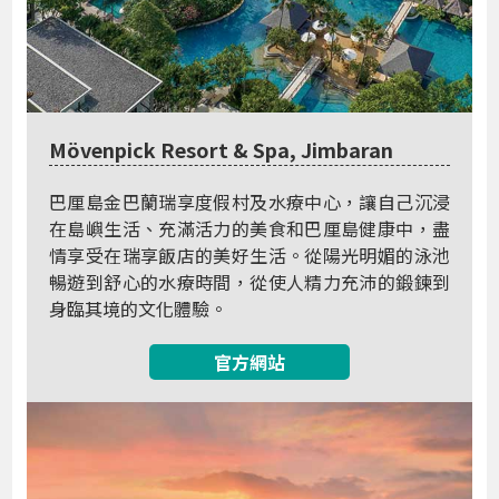
Mövenpick Resort & Spa, Jimbaran
巴厘島金巴蘭瑞享度假村及水療中心，讓自己沉浸
在島嶼生活、充滿活力的美食和巴厘島健康中，盡
情享受在瑞享飯店的美好生活。從陽光明媚的泳池
暢遊到舒心的水療時間，從使人精力充沛的鍛鍊到
身臨其境的文化體驗。
官方網站