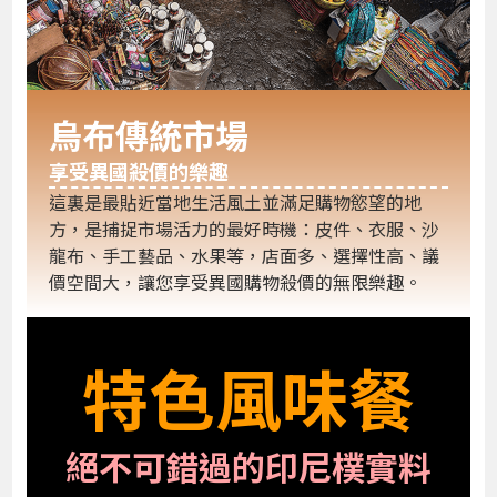
烏布傳統市場
享受異國殺價的樂趣
這裏是最貼近當地生活風土並滿足購物慾望的地
方，是捕捉市場活力的最好時機：皮件、衣服、沙
龍布、手工藝品、水果等，店面多、選擇性高、議
價空間大，讓您享受異國購物殺價的無限樂趣。
特色風味餐
絕不可錯過的印尼樸實料