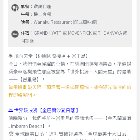
早餐
：敬請自理
午餐
：機上套餐
晚餐
：Wanaku Restaurant (印式風味餐)
住宿
：GRAND HYATT 或 MOVENPICK 或 THE ANVAYA 或
同等級
🌟 飛向天堂【桃園國際機場 ✈️ 峇里島】
今日，我們懷著雀躍的心情，在桃園國際機場集合，準備搭
乘豪華客機飛往那座被譽為「世外桃源、人間天堂」的島嶼
——【峇里島】！
當飛機劃破天際，預示著一場拋開煩惱、擁抱陽光海浪的旅
程即將展開。
🌅 世界級浪漫【金巴蘭沙灘日落 】
傍晚時分，我們將前往峇里島的靈魂地標——【金巴蘭海灘
Jimbaran Beach】。
🏆 全球最美日落：這裡曾被評選為「全球最美十大日落」