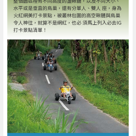
整個園區裡有不同高度的盪鞦韆，以及不同大小、
水平或是垂直的鳥巢，還有分單人、雙人 座，身為
火紅網美打卡景點，被叢林包圍的高空鞦韆與鳥巢
令人神往，就算不是網紅，也必 須馬上列入必去IG
打卡景點清單！