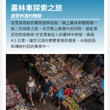
叢林車探索之旅
感受刺激的體驗
峇里島首創的驚險遊樂設施，騎上叢林車體驗獨一
無二的探索之旅，在您腎上腺飆升的同時，還能滿
足您的探索欲 在峇里島迷人的叢林中穿梭，總長
4.5 公里，讓您沉浸在鬱鬱蔥蔥的風景、水稻田區
和傳統村莊的美景中。