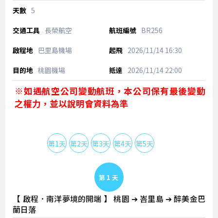
5
長榮航空
BR256
巴里島機場
2026/11/14
16:30
桃園機場
2026/11/14
22:00
※如遇航空公司變動航班，本公司保有最後變動
之權力，並以說明會資料為準
第1天
第2天
第3天
第4天
第5天
Day 1
【 啟程．南洋夢境的開端 】 桃園 ➔ 峇里島 ➔ 醉美金巴
蘭日落