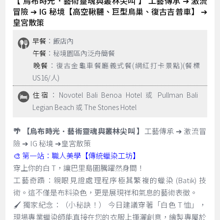
【 烏布時光．藝術靈魂與叢林尖叫 】 工藝傳承 ➔ 激流
冒險 ➔ IG 秘境【高空鞦韆、巨型鳥巢、復古吉普車】 ➔
皇宮散策
早餐
：飯店內
午餐
：秘境園區內泛舟簡餐
晚餐
：復古金龜車餐廳義式餐(網紅打卡景點)(餐標
US16/人)
住宿
：Novotel Bali Benoa Hotel 或 Pullman Bali
Legian Beach 或 The Stones Hotel
🌴 【烏布時光．藝術靈魂與叢林尖叫 】
工藝傳承 ➔ 激流冒
險 ➔ IG 秘境 ➔皇宮散策
🎨 第一站：職人美學【傳統蠟染工坊】
穿上你的白 T，讓巴里島圖騰躍然身間！
工藝奇蹟：親眼見證處理程序極其繁複的蠟染 (Batik) 技
術。這不僅是布料染色，更是展現祥和氣息的藝術表徵。
🖌️ 獨家紀念：（小秘訣！） 今日建議穿著「白色 T 恤」，
現場專業蠟染師能直接在您的衣服上揮灑創意，繪製專屬於