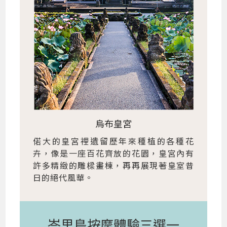
烏布皇宮
偌大的皇宮裡遺留歷年來種植的各種花
卉，像是一座百花齊放的花園，皇宮內有
許多精緻的雕樑畫棟，再再展現著皇室昔
日的絕代風華。
峇里島按摩體驗三選一