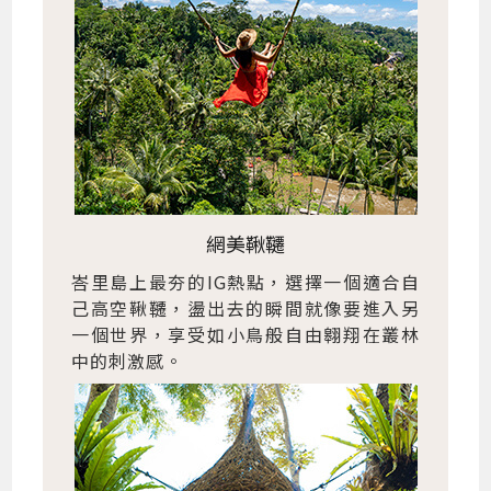
網美鞦韆
峇里島上最夯的IG熱點，選擇一個適合自
己高空鞦韆，盪出去的瞬間就像要進入另
一個世界，享受如小鳥般自由翱翔在叢林
中的刺激感。