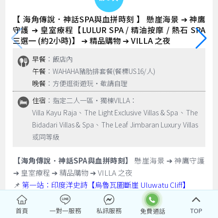
【 海角傳說．神話SPA與血拼時刻 】 懸崖海景 ➔ 神鷹
守護 ➔ 皇室療程【LULUR SPA / 精油按摩 / 熱石 SPA
三選一 (約2小時)】 ➔ 精品購物 ➔ VILLA 之夜
早餐
：飯店內
午餐
：WAHAHA豬肋排套餐(餐標US16/人)
晚餐
：方便逛街遊玩‧敬請自理
住宿
：指定二人一區‧獨棟VILLA：
Villa Kayu Raja、The Light Exclusive Villas & Spa、The
Bidadari Villas & Spa、The Leaf Jimbaran Luxury Villas
或同等級
【海角傳說．神話SPA與血拼時刻】
懸崖海景 ➔ 神鷹守護
➔ 皇室療程 ➔ 精品購物 ➔ VILLA 之夜
📌
第一站：印度洋史詩【烏魯瓦圖斷崖 Uluwatu Cliff】
📍 絕佳視角：站在斷崖之巔，俯瞰浩瀚無邊的印度洋。斷
崖上是觀海的絕佳位置，典型的峇里島精緻建築與朝向大海
首頁
一對一服務
私訊服務
TOP