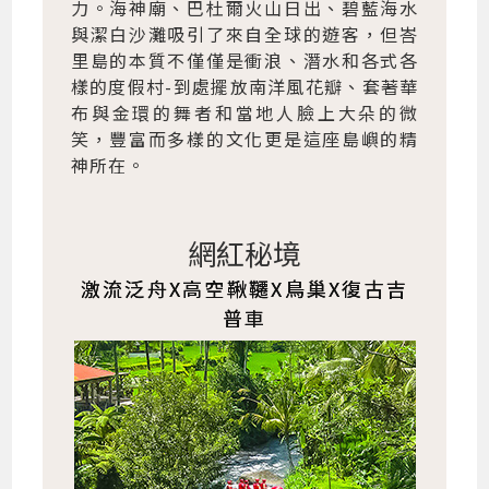
力。海神廟、巴杜爾火山日出、碧藍海水
與潔白沙灘吸引了來自全球的遊客，但峇
里島的本質不僅僅是衝浪、潛水和各式各
樣的度假村-到處擺放南洋風花瓣、套著華
布與金環的舞者和當地人臉上大朵的微
笑，豐富而多樣的文化更是這座島嶼的精
神所在。
網紅秘境
激流泛舟X高空鞦韆X鳥巢X復古吉
普車