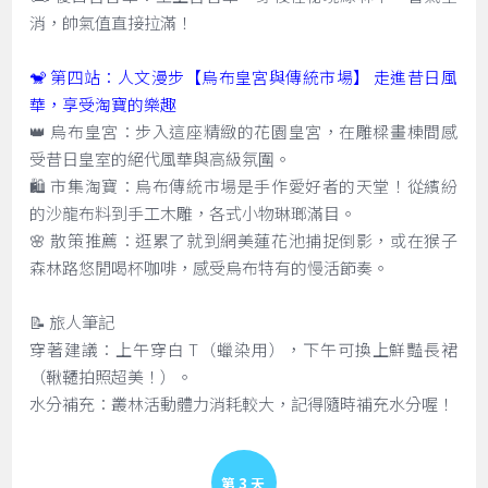
消，帥氣值直接拉滿！
🐒 第四站：人文漫步【烏布皇宮與傳統市場】 走進昔日風
華，享受淘寶的樂趣
👑 烏布皇宮：步入這座精緻的花園皇宮，在雕樑畫棟間感
受昔日皇室的絕代風華與高級氛圍。
🛍️ 市集淘寶：烏布傳統市場是手作愛好者的天堂！從繽紛
的沙龍布料到手工木雕，各式小物琳瑯滿目。
🌸 散策推薦：逛累了就到網美蓮花池捕捉倒影，或在猴子
森林路悠閒喝杯咖啡，感受烏布特有的慢活節奏。
📝 旅人筆記
穿著建議：上午穿白 T（蠟染用），下午可換上鮮豔長裙
（鞦韆拍照超美！）。
水分補充：叢林活動體力消耗較大，記得隨時補充水分喔！
Day 3