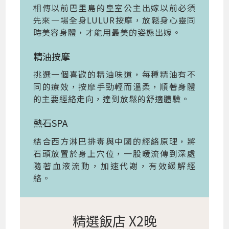
相傳以前巴里島的皇室公主出嫁以前必須
先來一場全身LULUR按摩，放鬆身心靈同
時美容身體，才能用最美的姿態出嫁。
精油按摩
挑選一個喜歡的精油味道，每種精油有不
同的療效，按摩手勁輕而溫柔，順著身體
的主要經絡走向，達到放鬆的舒適體驗。
熱石SPA
結合西方淋巴排毒與中國的經絡原理，將
石頭放置於身上穴位，一股暖流傳到深處
隨著血液流動，加速代謝，有效緩解經
絡。
精選飯店 X2晚