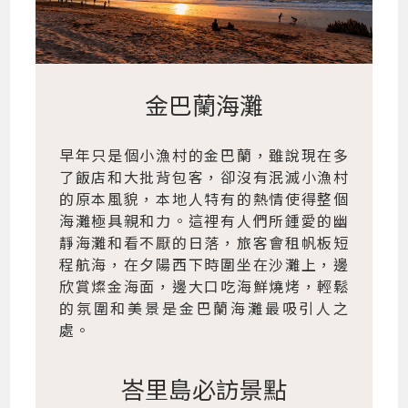
金巴蘭海灘
早年只是個小漁村的金巴蘭，雖說現在多
了飯店和大批背包客，卻沒有泯滅小漁村
的原本風貌，本地人特有的熱情使得整個
海灘極具親和力。這裡有人們所鍾愛的幽
靜海灘和看不厭的日落，旅客會租帆板短
程航海，在夕陽西下時圍坐在沙灘上，邊
欣賞燦金海面，邊大口吃海鮮燒烤，輕鬆
的氛圍和美景是金巴蘭海灘最吸引人之
處。
峇里島必訪景點