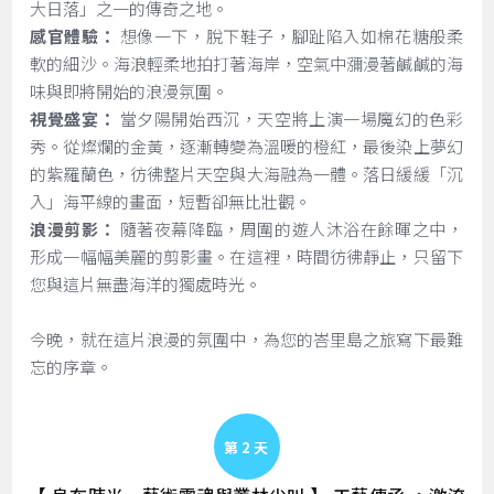
大日落」之一的傳奇之地。
感官體驗：
想像一下，脫下鞋子，腳趾陷入如棉花糖般柔
軟的細沙。海浪輕柔地拍打著海岸，空氣中瀰漫著鹹鹹的海
味與即將開始的浪漫氛圍。
視覺盛宴：
當夕陽開始西沉，天空將上演一場魔幻的色彩
秀。從燦爛的金黃，逐漸轉變為溫暖的橙紅，最後染上夢幻
的紫羅蘭色，彷彿整片天空與大海融為一體。落日緩緩「沉
入」海平線的畫面，短暫卻無比壯觀。
浪漫剪影：
隨著夜幕降臨，周圍的遊人沐浴在餘暉之中，
形成一幅幅美麗的剪影畫。在這裡，時間彷彿靜止，只留下
您與這片無盡海洋的獨處時光。
今晚，就在這片浪漫的氛圍中，為您的峇里島之旅寫下最難
忘的序章。
Day 2