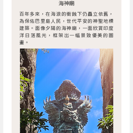
海神廟
百年多來，在海浪的衝蝕下仍矗立依舊，
為保佑巴里島人民，世代平安的神聖地標
建築。面像夕陽的海神廟，一面欣賞印度
洋日落風光，框架出一幅景致優美的圖
畫。