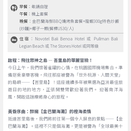
早餐
：敬請自理
午餐
：機上套餐
晚餐
：金巴蘭海鮮BBQ燒烤魚套餐+龍蝦300g特色炒飯
(炒麵)+椰子一顆(餐標US30/人)
住宿
：Novotel Bali Benoa Hotel 或 Pullman Bali
Legian Beach 或 The Stones Hotel 或同等級
啟程：飛往眾神之島 — 峇里島的華麗冒險！
今日上午，我們懷著雀躍的心情，在桃園國際機場集合。準
備搭乘豪華客機，飛往那座被譽為「世外桃源、人間天堂」
的島嶼——【峇里島】！這座連續多年被票選為亞洲最佳旅
遊目的地的地方，正張開雙臂歡迎著我們。 迎著南洋海
風，開啟這趟療癒身心的旅程。
黃昏序曲：醉擁【金巴蘭海灘】的橙海柔情
抵達峇里島後，我們將前往第一個令人屏息的景點——【金
巴蘭海灘】。這裡不只是個海灘，更是被譽為「全球最美十