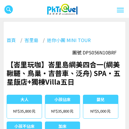
首頁
峇里島
迷你小團 MINI TOUR
團號 DPS056N10BRF
【峇里玩咖】峇里島網美四合一(網美
鞦韆、鳥巢‧吉普車、泛舟) SPA‧五
星飯店+獨棟Villa五日
大人
小孩佔床
嬰兒
NT$35,800
NT$35,800
NT$5,000
小孩不佔床
加床