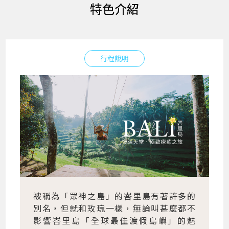
特色介紹
行程說明
被稱為「眾神之島」的峇里島有著許多的
別名，但就和玫瑰一樣，無論叫甚麼都不
影響峇里島「全球最佳渡假島嶼」的魅