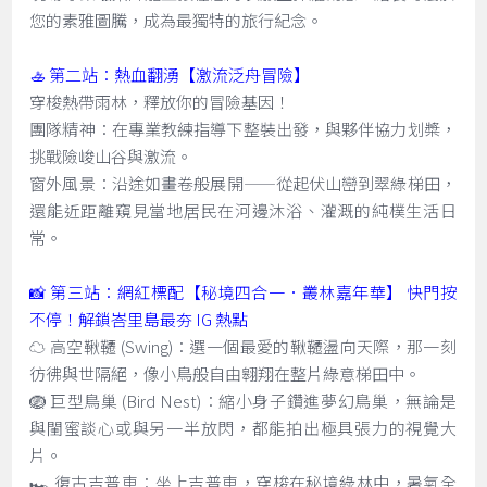
您的素雅圖騰，成為最獨特的旅行紀念。
🚣 第二站：熱血翻湧【激流泛舟冒險】
穿梭熱帶雨林，釋放你的冒險基因！
團隊精神：在專業教練指導下整裝出發，與夥伴協力划槳，
挑戰險峻山谷與激流。
窗外風景：沿途如畫卷般展開——從起伏山巒到翠綠梯田，
還能近距離窺見當地居民在河邊沐浴、灌溉的純樸生活日
常。
📸 第三站：網紅標配【秘境四合一．叢林嘉年華】 快門按
不停！解鎖峇里島最夯 IG 熱點
☁️ 高空鞦韆 (Swing)：選一個最愛的鞦韆盪向天際，那一刻
彷彿與世隔絕，像小鳥般自由翱翔在整片綠意梯田中。
🪺 巨型鳥巢 (Bird Nest)：縮小身子鑽進夢幻鳥巢，無論是
與閨蜜談心或與另一半放閃，都能拍出極具張力的視覺大
片。
🏎️ 復古吉普車：坐上吉普車，穿梭在秘境綠林中，暑氣全