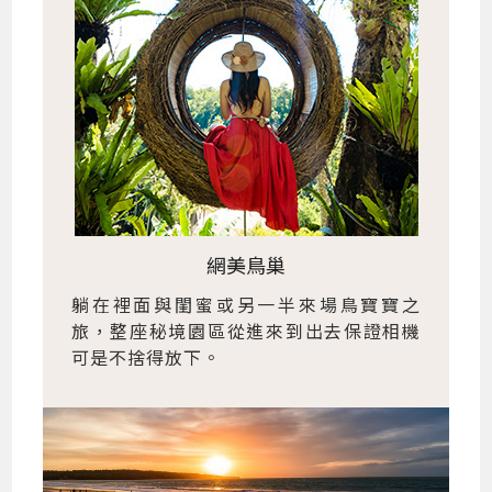
網美鳥巢
躺在裡面與閨蜜或另一半來場鳥寶寶之
旅，整座秘境園區從進來到出去保證相機
可是不捨得放下。