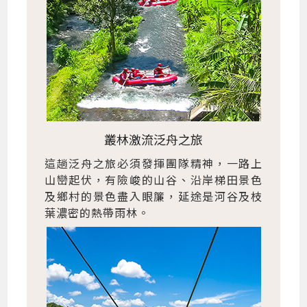
叢林激流泛舟之旅
這趟泛舟之旅必須發揮團隊精神，一路上
山巒起伏，有險峻的山谷、沿岸梯田景色
及鄉村的景色盡入眼簾，延途是河谷及枝
葉濃密的熱帶雨林。