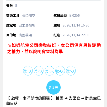
5
長榮航空
BR256
巴里島機場
2026/11/14
16:30
桃園機場
2026/11/14
22:00
※如遇航空公司變動航班，本公司保有最後變動
之權力，並以說明會資料為準
第1天
第2天
第3天
第4天
第5天
Day 1
【 啟程．南洋夢境的開端 】 桃園 ➔ 峇里島 ➔ 醉美金巴
蘭日落