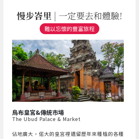
慢步峇里
| 一定要去和體驗!
難以忘懷的豐富旅程
烏布皇宮&傳統市場
The Ubud Palace & Market
佔地廣大，偌大的皇宮裡遺留歷年來種植的各種