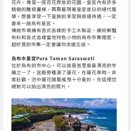
花卉，像是一座百花齊放的花園，皇宮內有許多
精緻的雕樑畫棟，再再展現著皇室昔日的絕代風
華，想要享受一下皇族的享受與高級待遇，一定
要來一趟烏布皇宮。
傳統市場擁有各式各樣的手工木製品、繽紛鮮豔
布料和各式各樣當地特色小物的烏布市集閒逛，
超好買的市集一定會讓你流連忘返。
烏布水皇宮Pura Taman Saraswati
位於烏布的市中心，可以說是峇里島最漂亮的寺
廟之一了，宮殿旁種滿了蓮花，在蓮花季時，非
常壯觀，池中蓮花隨風搖曳十分曼妙，在這裡您
絕對可以拍出漂亮的照片。