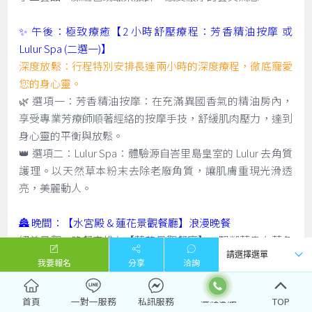
✨ 午後：極致療癒【2 小時舒壓療程：芳香精油按摩 或
Lulur Spa (二選一)】
深度放鬆：行程特別安排長達兩小時的深度療程，徹底寵愛
您的身心靈。
🌿 選項一：芳香精油按摩：在充滿異國香氣的精油房內，
享受專業芳療師順著經絡的按摩手技，舒緩肌肉壓力，達到
身心靈的平衡與放鬆。
👑 選項二：Lulur Spa：體驗源自峇里島皇室的 Lulur 去角質
護理。以天然草本粉末去除老廢角質，讓肌膚重現光滑透
亮，美麗動人。
🏯 晚間：【水宮殿 & 蓮花景觀餐廳】浪漫晚餐
絕美景觀：晚餐安排在【蓮花景觀餐廳】，緊鄰著烏布著名
的【水宮殿】（Pura Taman Saraswati）。
我要報名
分享
洽詢
燭光饗宴：在古老寺廟的背景下，您將面對著滿池盛開的粉
紅蓮花，伴隨著峇里島傳統舞蹈（有時需視表演時間而
首頁
一對一服務
私訊服務
TOP
定），享用精緻的晚餐。