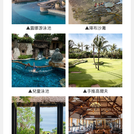
▲露娜游泳池
▲庫布沙灘
▲兒童泳池
▲手推高爾夫