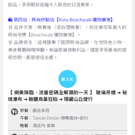
飲品，享受眼前這幅令人屏息的日落美景。
🛍️ 第四站：時尚終點站【Kuta Beachwalk 購物廣場】
🛒 血拼天堂：晚餐後（或自理晚餐），前往庫塔區最大的
時尚地標【Beachwalk 購物廣場】。
👗 品牌齊全：這裡匯集了國際時尚品牌、在地特色小物、
美食餐廳與咖啡廳。無論是補貨戰利品，還是享受最後的度
假悠閒，都是絕佳去處。
Day 3
【 網美降臨．流量密碼全解鎖的一天 】 玻璃吊橋 ➔ 秘
境瀑布 ➔ 鞦韆鳥巢狂拍 ➔ 隱藏山丘健行
早餐
：飯店享用
午餐
：Taman Dedari-髒鴨風味+飲料
晚餐
：酒店內-套餐