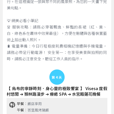
行。在這裡捕捉一張與眾不同的風景照，為您的一天畫下完
美句點。
💡 網美必看小筆記
👗 服裝攻略：請務必穿著飄逸、鮮豔的長裙（紅、黃、
白、綠色系在叢林中效果最佳），方便在鞦韆與各種裝置藝
術上拍出動人照片。
🔋 電量準備：今日行程極度耗費相機記憶體與手機電量，
請務必帶足行動電源！ 安全第一：在享受美景與拍照的同
時，請務必注意安全，聽從工作人員的指示。
Day 4
【 烏布的寧靜時刻．身心靈的極致饗宴 】 Visesa 度假
村悠閒 ➔ 猴林路漫步 ➔ 療癒 SPA ➔ 水宮殿蓮花晚餐
早餐
：飯店享用
午餐
：峇里風烤豬飯