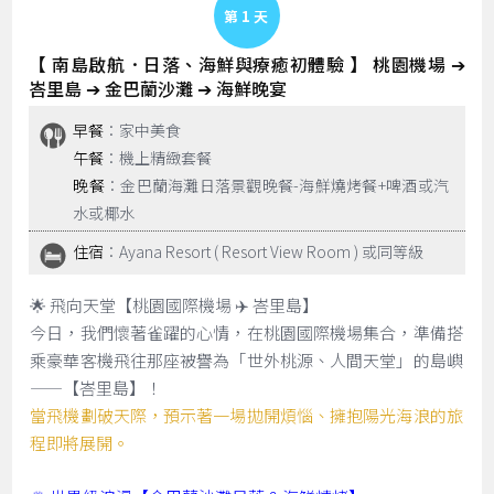
Day 1
【 南島啟航．日落、海鮮與療癒初體驗 】 桃園機場 ➔
峇里島 ➔ 金巴蘭沙灘 ➔ 海鮮晚宴
早餐
：家中美食
午餐
：機上精緻套餐
晚餐
：金巴蘭海灘日落景觀晚餐-海鮮燒烤餐+啤酒或汽
水或椰水
住宿
：Ayana Resort ( Resort View Room ) 或同等級
🌟 飛向天堂【桃園國際機場 ✈️ 峇里島】
今日，我們懷著雀躍的心情，在桃園國際機場集合，準備搭
乘豪華客機飛往那座被譽為「世外桃源、人間天堂」的島嶼
——【峇里島】！
當飛機劃破天際，預示著一場拋開煩惱、擁抱陽光海浪的旅
程即將展開。