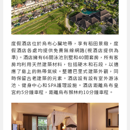
度假酒店位於烏布心臟地帶，享有稻田景緻，度
假酒店各處均提供免費無線網路(視酒店提供為
準)。酒店擁有66間泳池別墅和40間套房，所有客
房均利用天然建築材料，包括硬木和石段，以適
應了島上的熱帶氣候。整體巴里式建築外觀，同
時保留古老建築的元素。酒店設有設有室外游泳
池、健身中心和SPA護理設施。酒店距離烏布皇
宮約5分鐘車程，距離烏布猴林約10分鐘車程。