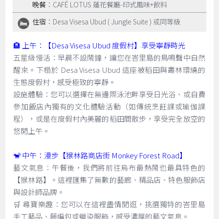
晚餐
：CAFÉ LOTUS 蓮花餐廳-印式風味+飲料
住宿
：Desa Visesa Ubud ( Jungle Suite ) 或同等級
🏨 上午：【Desa Visesa Ubud 度假村】享受寧靜時光
五星級慢活：早晨不設鬧鐘，讓您在峇里島的鳥鳴聲中自然
醒來。下榻於 Desa Visesa Ubud 這座被稻田與叢林環繞的
生態度假村，感受極致的寧靜。
設施體驗：您可以選擇在無邊際泳池畔享受日光浴、或自費
參加飯店內獨有的文化體驗活動（如傳統烹飪課或瑜伽課
程），或是在度假村內美麗的稻田間散步，享受完全放空的
悠閒上午。
🐒 中午：漫步【猴林路商店街 Monkey Forest Road】
藝文氣息：午餐後，我們將前往烏布最熱鬧也最具特色的
【猴林路】。這裡匯集了無數的藝廊、精品店、特色服飾店
與設計師品牌。
🛒 尋寶樂趣：您可以在這裡盡情閒逛，挑選獨特的峇里島
手工藝品、藤編包或蠟染服飾，感受濃厚的藝文氣息。