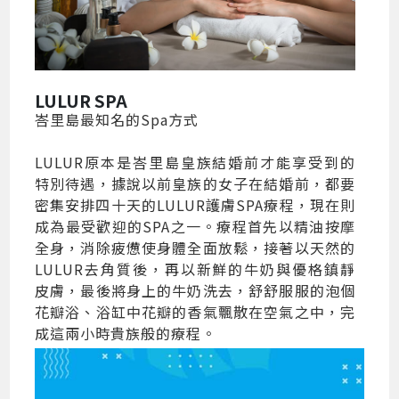
LULUR SPA
峇里島最知名的Spa方式
LULUR原本是峇里島皇族結婚前才能享受到的
特別待遇，據說以前皇族的女子在結婚前，都要
密集安排四十天的LULUR護膚SPA療程，現在則
成為最受歡迎的SPA之一。療程首先以精油按摩
全身，消除疲憊使身體全面放鬆，接著以天然的
LULUR去角質後，再以新鮮的牛奶與優格鎮靜
皮膚，最後將身上的牛奶洗去，舒舒服服的泡個
花瓣浴、浴缸中花瓣的香氣飄散在空氣之中，完
成這兩小時貴族般的療程。