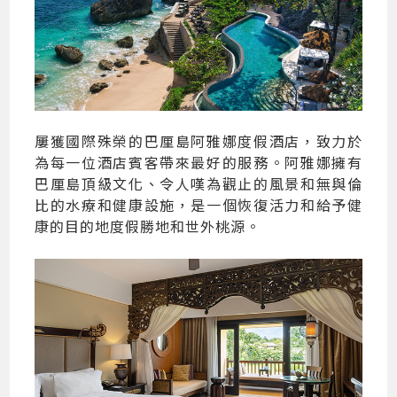
屢獲國際殊榮的巴厘島阿雅娜度假酒店，致力於
為每一位酒店賓客帶來最好的服務。阿雅娜擁有
巴厘島頂級文化、令人嘆為觀止的風景和無與倫
比的水療和健康設施，是一個恢復活力和給予健
康的目的地度假勝地和世外桃源。