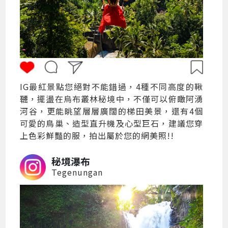
IG最紅景點您絕對不能錯過，4種不同高度的鞦
韆，擺盪在烏布叢林秘境中，不僅可以俯瞰阿湧
河谷，更能眺望層層廣闊的梯田美景，還有4個
可愛的鳥巢、造型直升機及心型巨石，建議您穿
上色彩鮮豔的服，拍出屬於您的網美照!!
秘境瀑布
Tegenungan