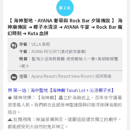
Day 2
【 海神聖地．AYANA 奢華與 Rock Bar 夕陽傳說 】 海
神廟傳說 ➔ 椰子水清涼 ➔ AYANA 午宴 ➔ Rock Bar 魔
幻時刻 ➔ Kuta 血拼
早餐
：VILLA 享用
午餐
：AYANA RESORT(港式飲茶套餐)
晚餐
：聖淘沙活海鮮餐廳-皮皮蝦每人一隻+黑胡椒螃蟹
+果汁
住宿
：Ayana Resort ( Resort View Room ) 或同等級
⛩️ 第一站：海中聖地【海神廟 Tanah Lot + 沁涼椰子水】
🔱 精神地標：【海神廟】矗立於海蝕岩上，百年來守護著
峇里島人民。我們將在此感受神聖建築與印度洋磅礴海景的
結合。
🌊 壯闊視角：無論漲潮與否，遠觀這座遺世獨立的廟宇，
都能感受到大自然的鬼斧神工。