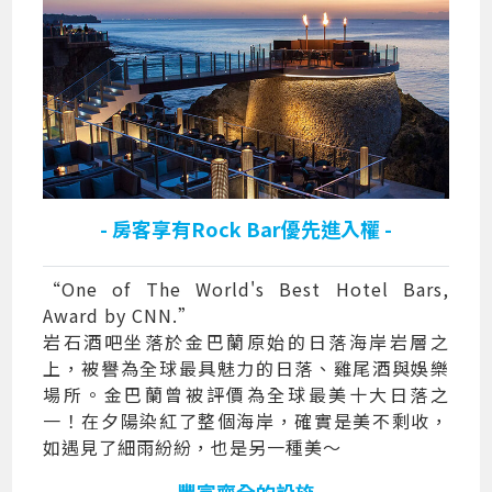
- 房客享有Rock Bar優先進入權 -
“One of The World's Best Hotel Bars,
Award by CNN.”
岩石酒吧坐落於金巴蘭原始的日落海岸岩層之
上，被譽為全球最具魅力的日落、雞尾酒與娛樂
場所。金巴蘭曾被評價為全球最美十大日落之
一！在夕陽染紅了整個海岸，確實是美不剩收，
如遇見了細雨紛紛，也是另一種美～
- 豐富齊全的設施 -