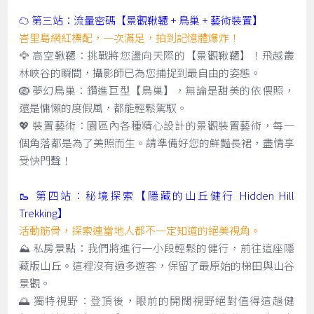
☁️ 第三站：流量密碼【景觀鞦韆 + 鳥巢 + 藝術裝置】
峇里島網紅標配，一次滿足，拍到記憶體爆炸！
🦅 高空鞦韆：挑戰將您盪向天際的【景觀鞦韆】！飛越叢
林峽谷的瞬間，攝影師已為您捕捉到最自由的姿態。
🪺 夢幻鳥巢：鑽進巨型【鳥巢】，無論是甜美的依偎照，
還是慵懶的度假風，都能輕鬆駕馭。
💖 裝置藝術：園區內各種精心設計的景觀裝置藝術，每一
個角落都是為了美照而生。請準備好您的鮮豔長裙，盡情享
受快門聲！
🥾 第四站：秘境探索【隱藏的山丘健行 Hidden Hill
Trekking】
活動筋骨，探索連當地人都不一定知道的絕美視角。
⛰️ 私房景點：我們將進行一小段輕鬆的健行，前往這座隱
藏版山丘。這裡沒有過多遊客，保留了最原始的梯田與山谷
景觀。
🌅 獨特視野：登頂後，眼前的開闊視野絕對值得這趟健