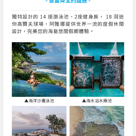
獨特設計的 14 座游泳池、2座健身房， 18 洞迷
你高爾夫球場，阿雅娜提供世界一流的度假休閒
設計，完美您的海島悠閒假期體驗。
▲海洋沙灘泳池
▲海水浴水療池