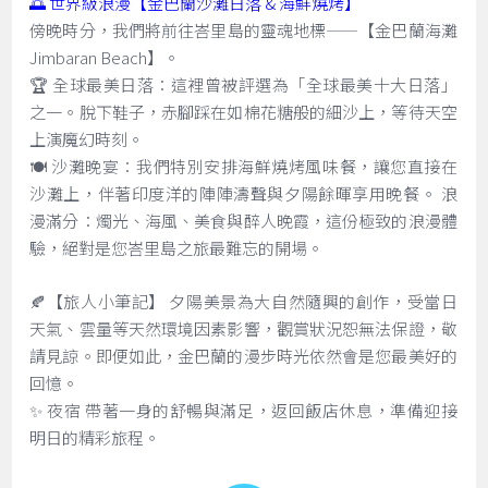
🌅 世界級浪漫【金巴蘭沙灘日落 & 海鮮燒烤】
傍晚時分，我們將前往峇里島的靈魂地標——【金巴蘭海灘
Jimbaran Beach】。
🏆 全球最美日落：這裡曾被評選為「全球最美十大日落」
之一。脫下鞋子，赤腳踩在如棉花糖般的細沙上，等待天空
上演魔幻時刻。
🍽️ 沙灘晚宴：我們特別安排海鮮燒烤風味餐，讓您直接在
沙灘上，伴著印度洋的陣陣濤聲與夕陽餘暉享用晚餐。 浪
漫滿分：燭光、海風、美食與醉人晚霞，這份極致的浪漫體
驗，絕對是您峇里島之旅最難忘的開場。
🍂【旅人小筆記】 夕陽美景為大自然隨興的創作，受當日
天氣、雲量等天然環境因素影響，觀賞狀況恕無法保證，敬
請見諒。即便如此，金巴蘭的漫步時光依然會是您最美好的
回憶。
✨ 夜宿 帶著一身的舒暢與滿足，返回飯店休息，準備迎接
明日的精彩旅程。