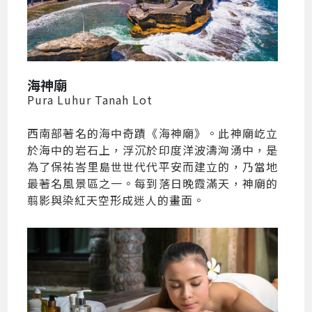
海神廟
Pura Luhur Tanah Lot
西南部著名的海中奇蹟《海神廟》。此神廟屹立
於海中的岩石上，浮沉於印度洋波濤洶湧中，是
為了保祐峇里島世世代代平安而建立的，乃當地
最著名風景區之一。每到落日晚霞滿天，神廟的
翦影與染紅天空形成迷人的畫面。