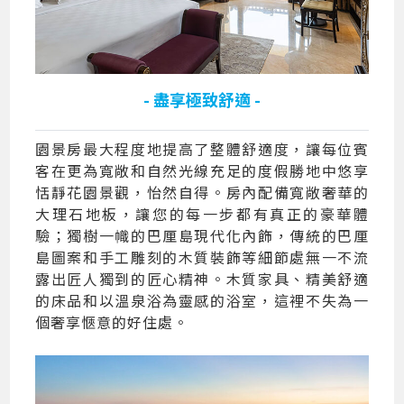
- 盡享極致舒適 -
園景房最大程度地提高了整體舒適度，讓每位賓
客在更為寬敞和自然光線充足的度假勝地中悠享
恬靜花園景觀，怡然自得。房內配備寬敞奢華的
大理石地板，讓您的每一步都有真正的豪華體
驗；獨樹一幟的巴厘島現代化內飾，傳統的巴厘
島圖案和手工雕刻的木質裝飾等細節處無一不流
露出匠人獨到的匠心精神。木質家具、精美舒適
的床品和以溫泉浴為靈感的浴室，這裡不失為一
個奢享愜意的好住處。