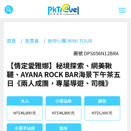
首頁
峇里島
迷你小團 MINI TOUR
團號 DPS056N12BRA
【情定愛雅娜】秘境探索、網美鞦
韆、AYANA ROCK BAR海景下午茶五
日《兩人成團，專屬導遊、司機》
大人
小孩佔床
嬰兒
NT$48,800
NT$48,800
NT$5,000
小孩不佔床
加床