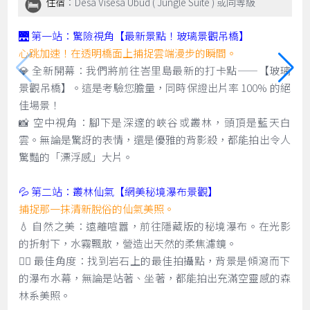
住宿
：Desa Visesa Ubud ( Jungle Suite ) 或同等級
🌉 第一站：驚險視角【最新景點！玻璃景觀吊橋】
心跳加速！在透明橋面上捕捉雲端漫步的瞬間。
💎 全新開幕：我們將前往峇里島最新的打卡點——【玻璃
景觀吊橋】。這是考驗您膽量，同時保證出片率 100% 的絕
佳場景！
📸 空中視角：腳下是深邃的峽谷或叢林，頭頂是藍天白
雲。無論是驚訝的表情，還是優雅的背影殺，都能拍出令人
驚豔的「漂浮感」大片。
💦 第二站：叢林仙氣【網美秘境瀑布景觀】
捕捉那一抹清新脫俗的仙氣美照。
💧 自然之美：遠離喧囂，前往隱藏版的秘境瀑布。在光影
的折射下，水霧飄散，營造出天然的柔焦濾鏡。
🧚‍♀️ 最佳角度：找到岩石上的最佳拍攝點，背景是傾瀉而下
的瀑布水幕，無論是站著、坐著，都能拍出充滿空靈感的森
林系美照。