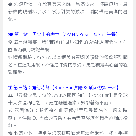
🥥 沁涼解渴：在欣賞美景之餘，當然要來一杯最道地、最
新鮮的現剖椰子水！冰涼甜美的滋味，瞬間帶走南洋的暑
氣。
🍽️ 第二站：舌尖上的奢華【AYANA Resort & Spa 午餐】
💎 五星級饗宴：我們將前往世界知名的 AYANA 度假村，在
園區內享用精緻午餐。
✨ 精緻體驗：AYANA 以其絕美的景觀與頂級的餐飲服務聞
名。在這裡用餐，不僅是味覺的享受，更是視覺與心靈的極
致寵愛。
🍸 第三站：魔幻時刻【Rock Bar 夕陽 & 啤酒/飲料一杯】
🌅 世界級夕陽：位於 AYANA 園區內的【Rock Bar】是全球
十大夕陽酒吧之一，建在懸崖邊緣，緊鄰著海平面。
🎶 氛圍滿分：我們將在此等候峇里島最著名的「魔幻時
刻」。伴隨 DJ 播放的音樂，看著天空從湛藍轉為絢爛的橙
紅。
🍻 愜意小酌：特別為您安排啤酒或無酒精飲料一杯，手持