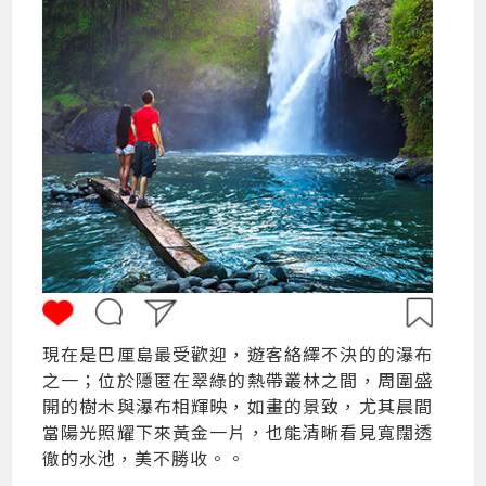
現在是巴厘島最受歡迎，遊客絡繹不決的的瀑布
之一；位於隱匿在翠綠的熱帶叢林之間，周圍盛
開的樹木與瀑布相輝映，如畫的景致，尤其晨間
當陽光照耀下來黃金一片，也能清晰看見寬闊透
徹的水池，美不勝收。。