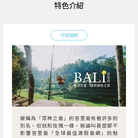
特色介紹
行程說明
被稱為「眾神之島」的峇里島有著許多的
別名，但就和玫瑰一樣，無論叫甚麼都不
影響峇里島「全球最佳渡假島嶼」的魅