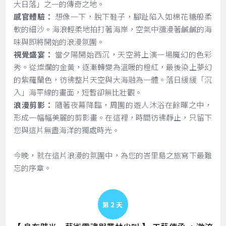
大日落」之一的傳奇之地。
感官體驗：
想像一下，脫下鞋子，腳趾陷入如棉花糖般柔
軟的細沙。海浪輕柔地拍打著海岸，空氣中瀰漫著鹹鹹的海
味與即將開始的浪漫氛圍。
視覺盛宴：
當夕陽開始西沉，天空將上演一場魔幻的色彩
秀。從燦爛的金黃，逐漸轉變為溫暖的橙紅，最後染上夢幻
的紫羅蘭色，彷彿整片天空與大海融為一體。落日緩緩「沉
入」海平線的畫面，短暫卻無比壯觀。
浪漫剪影：
隨著夜幕降臨，周圍的遊人沐浴在餘暉之中，
形成一幅幅美麗的剪影畫。在這裡，時間彷彿靜止，只留下
您與這片無盡海洋的獨處時光。
今晚，就在這片浪漫的氛圍中，為您的峇里島之旅寫下最難
忘的序章。
Day 2