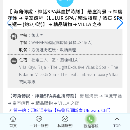
【 海角傳說．神話SPA與血拼時刻 】 懸崖海景 ➔ 神鷹
守護 ➔ 皇室療程【LULUR SPA / 精油按摩 / 熱石 SPA
三選一 (約2小時)】 ➔ 精品購物 ➔ VILLA 之夜
早餐
：飯店內
午餐
：WAHAHA豬肋排套餐(餐標US16/人)
晚餐
：方便逛街遊玩‧敬請自理
住宿
：指定二人一區‧獨棟VILLA：
Villa Kayu Raja、The Light Exclusive Villas & Spa、The
Bidadari Villas & Spa、The Leaf Jimbaran Luxury Villas
或同等級
【海角傳說．神話SPA與血拼時刻】
懸崖海景 ➔ 神鷹守護
➔ 皇室療程 ➔ 精品購物 ➔ VILLA 之夜
📌
第一站：印度洋史詩【烏魯瓦圖斷崖 Uluwatu Cliff】
📍 絕佳視角：站在斷崖之巔，俯瞰浩瀚無邊的印度洋。斷
崖上是觀海的絕佳位置，典型的峇里島精緻建築與朝向大海
首頁
一對一服務
私訊服務
TOP