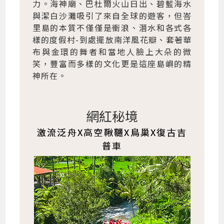
力。海神廟、巴杜爾火山日出、碧藍海水
與潔白沙灘吸引了來自全球的遊客，但峇
里島的本質不僅僅是衝浪、潛水和各式各
樣的度假村-到處擺放南洋風花瓣、套著華
布與金環的舞者和當地人臉上大朵的微
笑，豐富而多樣的文化更是這座島嶼的精
神所在。
網紅秘境
激流泛舟X高空鞦韆X鳥巢X復古吉
普車