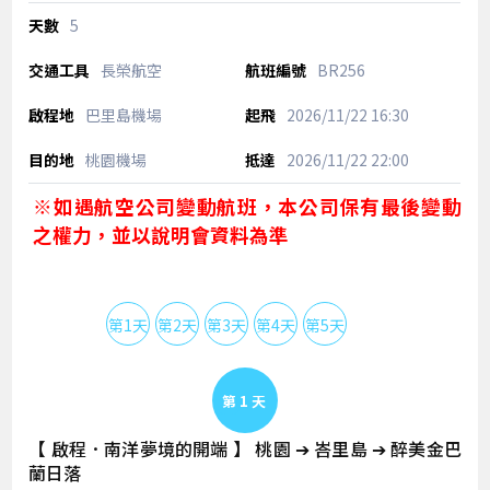
5
長榮航空
BR256
巴里島機場
2026/11/22
16:30
桃園機場
2026/11/22
22:00
※如遇航空公司變動航班，本公司保有最後變動
之權力，並以說明會資料為準
第1天
第2天
第3天
第4天
第5天
Day 1
【 啟程．南洋夢境的開端 】 桃園 ➔ 峇里島 ➔ 醉美金巴
蘭日落