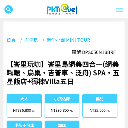
首頁
峇里島
迷你小團 MINI TOUR
團號 DPS056N18BRF
【峇里玩咖】峇里島網美四合一(網美
鞦韆、鳥巢‧吉普車、泛舟) SPA‧五
星飯店+獨棟Villa五日
大人
小孩佔床
嬰兒
NT$36,800
NT$36,800
NT$5,000
小孩不佔床
加床