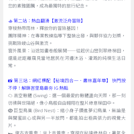
您的素雅圖騰，成為最獨特的旅行紀念。
🚣 第二站：熱血翻湧【激流泛舟冒險】
穿梭熱帶雨林，釋放你的冒險基因！
團隊精神：在專業教練指導下整裝出發，與夥伴協力划槳，
挑戰險峻山谷與激流。
窗外風景：沿途如畫卷般展開——從起伏山巒到翠綠梯田，
還能近距離窺見當地居民在河邊沐浴、灌溉的純樸生活日
常。
📸 第三站：網紅標配【秘境四合一．叢林嘉年華】 快門按
不停！解鎖峇里島最夯 IG 熱點
☁️ 高空鞦韆 (Swing)：選一個最愛的鞦韆盪向天際，那一刻
彷彿與世隔絕，像小鳥般自由翱翔在整片綠意梯田中。
🪺 巨型鳥巢 (Bird Nest)：縮小身子鑽進夢幻鳥巢，無論是
與閨蜜談心或與另一半放閃，都能拍出極具張力的視覺大
片。
🏎️ 復古吉普車：坐上吉普車，穿梭在秘境綠林中，暑氣全