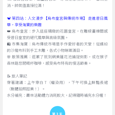
消，帥氣值直接拉滿！
🐒 第四站：人文漫步【烏布皇宮與傳統市場】 走進昔日風
華，享受淘寶的樂趣
👑 烏布皇宮：步入這座精緻的花園皇宮，在雕樑畫棟間感
受昔日皇室的絕代風華與高級氛圍。
🛍️ 市集淘寶：烏布傳統市場是手作愛好者的天堂！從繽紛
的沙龍布料到手工木雕，各式小物琳瑯滿目。
🌸 散策推薦：逛累了就到網美蓮花池捕捉倒影，或在猴子
森林路悠閒喝杯咖啡，感受烏布特有的慢活節奏。
📝 旅人筆記
穿著建議：上午穿白 T（蠟染用），下午可換上鮮豔長裙
（鞦韆拍照超美！）。
水分補充：叢林活動體力消耗較大，記得隨時補充水分喔！
Day 3