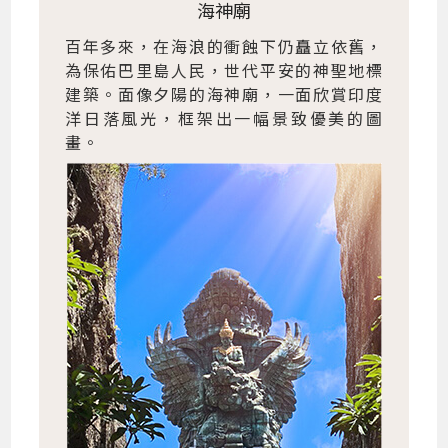
海神廟
百年多來，在海浪的衝蝕下仍矗立依舊，
為保佑巴里島人民，世代平安的神聖地標
建築。面像夕陽的海神廟，一面欣賞印度
洋日落風光，框架出一幅景致優美的圖
畫。