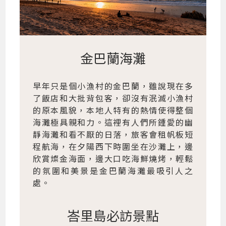
金巴蘭海灘
早年只是個小漁村的金巴蘭，雖說現在多
了飯店和大批背包客，卻沒有泯滅小漁村
的原本風貌，本地人特有的熱情使得整個
海灘極具親和力。這裡有人們所鍾愛的幽
靜海灘和看不厭的日落，旅客會租帆板短
程航海，在夕陽西下時圍坐在沙灘上，邊
欣賞燦金海面，邊大口吃海鮮燒烤，輕鬆
的氛圍和美景是金巴蘭海灘最吸引人之
處。
峇里島必訪景點