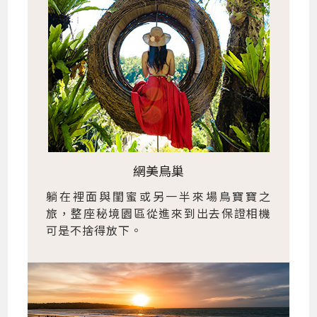
網美鳥巢
躺在裡面與閨蜜或另一半來場鳥寶寶之
旅，整座秘境園區從進來到出去保證相機
可是不捨得放下。