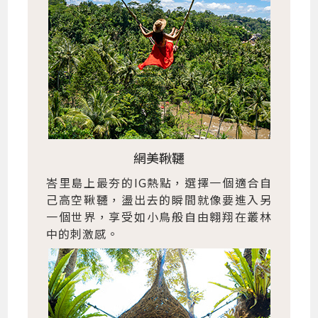
網美鞦韆
峇里島上最夯的IG熱點，選擇一個適合自
己高空鞦韆，盪出去的瞬間就像要進入另
一個世界，享受如小鳥般自由翱翔在叢林
中的刺激感。