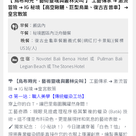
【 烏布時光．藝術靈魂與叢林尖叫 】 工藝傳承 ➔ 激流
冒險 ➔ IG 秘境【高空鞦韆、巨型鳥巢、復古吉普車】 ➔
皇宮散策
早餐
：飯店內
午餐
：秘境園區內泛舟簡餐
晚餐
：復古金龜車餐廳義式餐(網紅打卡景點)(餐標
US16/人)
住宿
：Novotel Bali Benoa Hotel 或 Pullman Bali
Legian Beach 或 The Stones Hotel
🌴 【烏布時光．藝術靈魂與叢林尖叫 】
工藝傳承 ➔ 激流冒
險 ➔ IG 秘境 ➔皇宮散策
🎨 第一站：職人美學【傳統蠟染工坊】
穿上你的白 T，讓巴里島圖騰躍然身間！
工藝奇蹟：親眼見證處理程序極其繁複的蠟染 (Batik) 技
術。這不僅是布料染色，更是展現祥和氣息的藝術表徵。
🖌️ 獨家紀念：（小秘訣！） 今日建議穿著「白色 T 恤」，
現場專業蠟染師能直接在您的衣服上揮灑創意，繪製專屬於