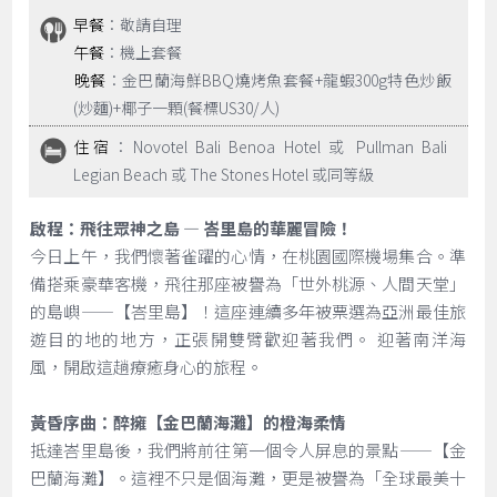
早餐
：敬請自理
午餐
：機上套餐
晚餐
：金巴蘭海鮮BBQ燒烤魚套餐+龍蝦300g特色炒飯
(炒麵)+椰子一顆(餐標US30/人)
住宿
：Novotel Bali Benoa Hotel 或 Pullman Bali
Legian Beach 或 The Stones Hotel 或同等級
啟程：飛往眾神之島 — 峇里島的華麗冒險！
今日上午，我們懷著雀躍的心情，在桃園國際機場集合。準
備搭乘豪華客機，飛往那座被譽為「世外桃源、人間天堂」
的島嶼——【峇里島】！這座連續多年被票選為亞洲最佳旅
遊目的地的地方，正張開雙臂歡迎著我們。 迎著南洋海
風，開啟這趟療癒身心的旅程。
黃昏序曲：醉擁【金巴蘭海灘】的橙海柔情
抵達峇里島後，我們將前往第一個令人屏息的景點——【金
巴蘭海灘】。這裡不只是個海灘，更是被譽為「全球最美十