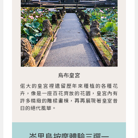
烏布皇宮
偌大的皇宮裡遺留歷年來種植的各種花
卉，像是一座百花齊放的花園，皇宮內有
許多精緻的雕樑畫棟，再再展現著皇室昔
日的絕代風華。
峇里島按摩體驗三選一