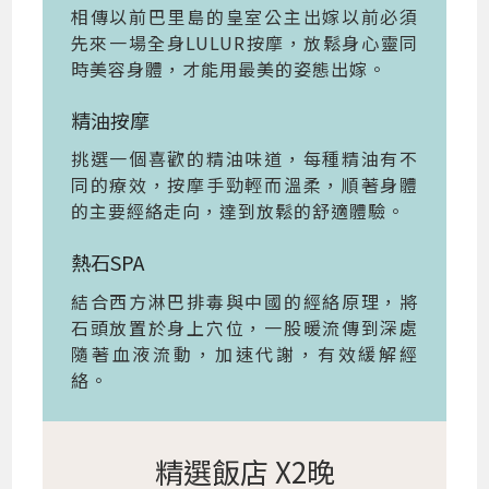
相傳以前巴里島的皇室公主出嫁以前必須
先來一場全身LULUR按摩，放鬆身心靈同
時美容身體，才能用最美的姿態出嫁。
精油按摩
挑選一個喜歡的精油味道，每種精油有不
同的療效，按摩手勁輕而溫柔，順著身體
的主要經絡走向，達到放鬆的舒適體驗。
熱石SPA
結合西方淋巴排毒與中國的經絡原理，將
石頭放置於身上穴位，一股暖流傳到深處
隨著血液流動，加速代謝，有效緩解經
絡。
精選飯店 X2晚