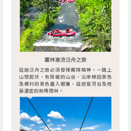
叢林激流泛舟之旅
這趟泛舟之旅必須發揮團隊精神，一路上
山巒起伏，有險峻的山谷、沿岸梯田景色
及鄉村的景色盡入眼簾，延途是河谷及枝
葉濃密的熱帶雨林。