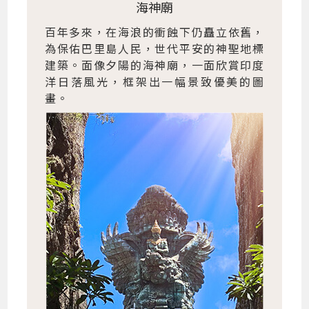
海神廟
百年多來，在海浪的衝蝕下仍矗立依舊，
為保佑巴里島人民，世代平安的神聖地標
建築。面像夕陽的海神廟，一面欣賞印度
洋日落風光，框架出一幅景致優美的圖
畫。