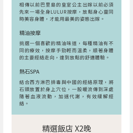
相傳以前巴里島的皇室公主出嫁以前必須
先來一場全身LULUR按摩，放鬆身心靈同
時美容身體，才能用最美的姿態出嫁。
精油按摩
挑選一個喜歡的精油味道，每種精油有不
同的療效，按摩手勁輕而溫柔，順著身體
的主要經絡走向，達到放鬆的舒適體驗。
熱石SPA
結合西方淋巴排毒與中國的經絡原理，將
石頭放置於身上穴位，一股暖流傳到深處
隨著血液流動，加速代謝，有效緩解經
絡。
精選飯店 X2晚