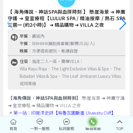
【 海角傳說．神話SPA與血拼時刻 】 懸崖海景 ➔ 神鷹
守護 ➔ 皇室療程【LULUR SPA / 精油按摩 / 熱石 SPA
三選一 (約2小時)】 ➔ 精品購物 ➔ VILLA 之夜
早餐
：飯店內
午餐
：WAHAHA豬肋排套餐(餐標US16/人)
晚餐
：方便逛街遊玩‧敬請自理
住宿
：指定二人一區‧獨棟VILLA：
Villa Kayu Raja、The Light Exclusive Villas & Spa、The
Bidadari Villas & Spa、The Leaf Jimbaran Luxury Villas
或同等級
【海角傳說．神話SPA與血拼時刻】
懸崖海景 ➔ 神鷹守護
➔ 皇室療程 ➔ 精品購物 ➔ VILLA 之夜
📌
第一站：印度洋史詩【烏魯瓦圖斷崖 Uluwatu Cliff】
📍 絕佳視角：站在斷崖之巔，俯瞰浩瀚無邊的印度洋。斷
崖上是觀海的絕佳位置，典型的峇里島精緻建築與朝向大海
首頁
一對一服務
私訊服務
TOP