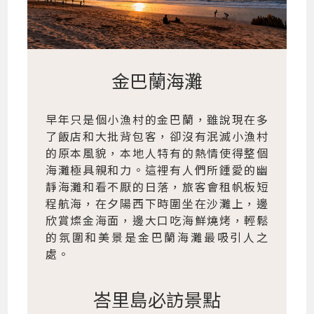
金巴蘭海灘
早年只是個小漁村的金巴蘭，雖說現在多
了飯店和大批背包客，卻沒有泯滅小漁村
的原本風貌，本地人特有的熱情使得整個
海灘極具親和力。這裡有人們所鍾愛的幽
靜海灘和看不厭的日落，旅客會租帆板短
程航海，在夕陽西下時圍坐在沙灘上，邊
欣賞燦金海面，邊大口吃海鮮燒烤，輕鬆
的氛圍和美景是金巴蘭海灘最吸引人之
處。
峇里島必訪景點