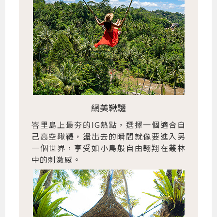
網美鞦韆
峇里島上最夯的IG熱點，選擇一個適合自
己高空鞦韆，盪出去的瞬間就像要進入另
一個世界，享受如小鳥般自由翱翔在叢林
中的刺激感。