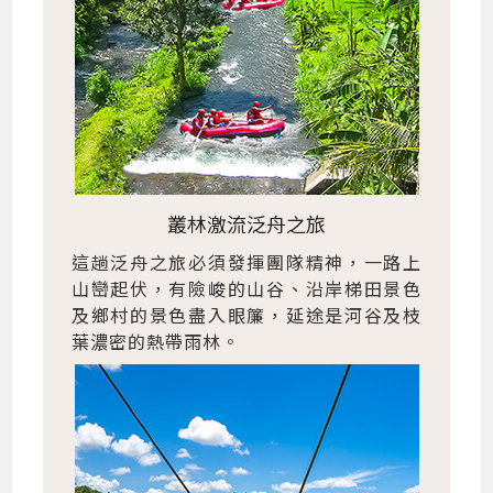
叢林激流泛舟之旅
這趟泛舟之旅必須發揮團隊精神，一路上
山巒起伏，有險峻的山谷、沿岸梯田景色
及鄉村的景色盡入眼簾，延途是河谷及枝
葉濃密的熱帶雨林。