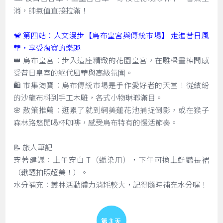
消，帥氣值直接拉滿！
🐒 第四站：人文漫步【烏布皇宮與傳統市場】 走進昔日風
華，享受淘寶的樂趣
👑 烏布皇宮：步入這座精緻的花園皇宮，在雕樑畫棟間感
受昔日皇室的絕代風華與高級氛圍。
🛍️ 市集淘寶：烏布傳統市場是手作愛好者的天堂！從繽紛
的沙龍布料到手工木雕，各式小物琳瑯滿目。
🌸 散策推薦：逛累了就到網美蓮花池捕捉倒影，或在猴子
森林路悠閒喝杯咖啡，感受烏布特有的慢活節奏。
📝 旅人筆記
穿著建議：上午穿白 T（蠟染用），下午可換上鮮豔長裙
（鞦韆拍照超美！）。
水分補充：叢林活動體力消耗較大，記得隨時補充水分喔！
Day 3