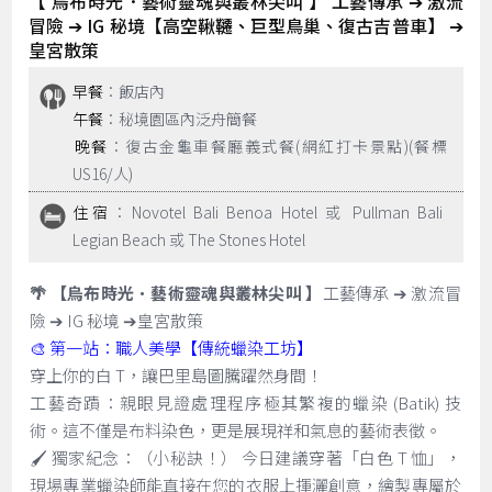
【 烏布時光．藝術靈魂與叢林尖叫 】 工藝傳承 ➔ 激流
冒險 ➔ IG 秘境【高空鞦韆、巨型鳥巢、復古吉普車】 ➔
皇宮散策
早餐
：飯店內
午餐
：秘境園區內泛舟簡餐
晚餐
：復古金龜車餐廳義式餐(網紅打卡景點)(餐標
US16/人)
住宿
：Novotel Bali Benoa Hotel 或 Pullman Bali
Legian Beach 或 The Stones Hotel
🌴 【烏布時光．藝術靈魂與叢林尖叫 】
工藝傳承 ➔ 激流冒
險 ➔ IG 秘境 ➔皇宮散策
🎨 第一站：職人美學【傳統蠟染工坊】
穿上你的白 T，讓巴里島圖騰躍然身間！
工藝奇蹟：親眼見證處理程序極其繁複的蠟染 (Batik) 技
術。這不僅是布料染色，更是展現祥和氣息的藝術表徵。
🖌️ 獨家紀念：（小秘訣！） 今日建議穿著「白色 T 恤」，
現場專業蠟染師能直接在您的衣服上揮灑創意，繪製專屬於