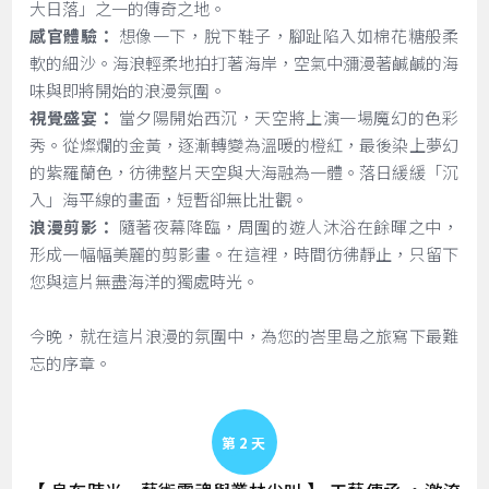
大日落」之一的傳奇之地。
感官體驗：
想像一下，脫下鞋子，腳趾陷入如棉花糖般柔
軟的細沙。海浪輕柔地拍打著海岸，空氣中瀰漫著鹹鹹的海
味與即將開始的浪漫氛圍。
視覺盛宴：
當夕陽開始西沉，天空將上演一場魔幻的色彩
秀。從燦爛的金黃，逐漸轉變為溫暖的橙紅，最後染上夢幻
的紫羅蘭色，彷彿整片天空與大海融為一體。落日緩緩「沉
入」海平線的畫面，短暫卻無比壯觀。
浪漫剪影：
隨著夜幕降臨，周圍的遊人沐浴在餘暉之中，
形成一幅幅美麗的剪影畫。在這裡，時間彷彿靜止，只留下
您與這片無盡海洋的獨處時光。
今晚，就在這片浪漫的氛圍中，為您的峇里島之旅寫下最難
忘的序章。
Day 2