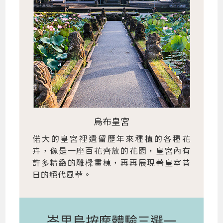
烏布皇宮
偌大的皇宮裡遺留歷年來種植的各種花
卉，像是一座百花齊放的花園，皇宮內有
許多精緻的雕樑畫棟，再再展現著皇室昔
日的絕代風華。
峇里島按摩體驗三選一