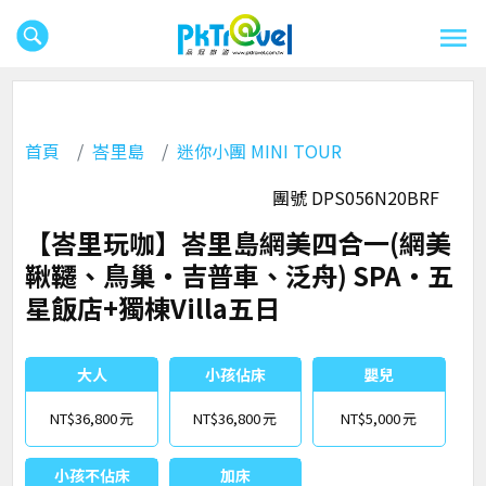
首頁
峇里島
迷你小團 MINI TOUR
團號 DPS056N20BRF
【峇里玩咖】峇里島網美四合一(網美
鞦韆、鳥巢‧吉普車、泛舟) SPA‧五
星飯店+獨棟Villa五日
大人
小孩佔床
嬰兒
NT$36,800
NT$36,800
NT$5,000
小孩不佔床
加床