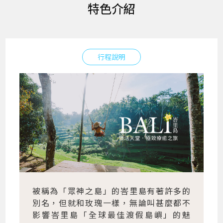
特色介紹
行程說明
被稱為「眾神之島」的峇里島有著許多的
別名，但就和玫瑰一樣，無論叫甚麼都不
影響峇里島「全球最佳渡假島嶼」的魅