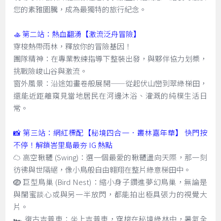
您的素雅圖騰，成為最獨特的旅行紀念。
🚣 第二站：熱血翻湧【激流泛舟冒險】
穿梭熱帶雨林，釋放你的冒險基因！
團隊精神：在專業教練指導下整裝出發，與夥伴協力划槳，
挑戰險峻山谷與激流。
窗外風景：沿途如畫卷般展開——從起伏山巒到翠綠梯田，
還能近距離窺見當地居民在河邊沐浴、灌溉的純樸生活日
常。
📸 第三站：網紅標配【秘境四合一．叢林嘉年華】 快門按
不停！解鎖峇里島最夯 IG 熱點
☁️ 高空鞦韆 (Swing)：選一個最愛的鞦韆盪向天際，那一刻
彷彿與世隔絕，像小鳥般自由翱翔在整片綠意梯田中。
🪺 巨型鳥巢 (Bird Nest)：縮小身子鑽進夢幻鳥巢，無論是
與閨蜜談心或與另一半放閃，都能拍出極具張力的視覺大
片。
🏎️ 復古吉普車：坐上吉普車，穿梭在秘境綠林中，暑氣全