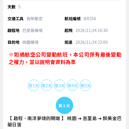
5
長榮航空
BR256
巴里島機場
2026/11/24
16:30
桃園機場
2026/11/24
22:00
※如遇航空公司變動航班，本公司保有最後變動
之權力，並以說明會資料為準
第1天
第2天
第3天
第4天
第5天
Day 1
【 啟程．南洋夢境的開端 】 桃園 ➔ 峇里島 ➔ 醉美金巴
蘭日落