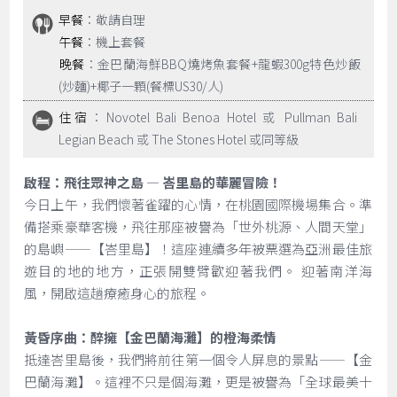
早餐
：敬請自理
午餐
：機上套餐
晚餐
：金巴蘭海鮮BBQ燒烤魚套餐+龍蝦300g特色炒飯
(炒麵)+椰子一顆(餐標US30/人)
住宿
：Novotel Bali Benoa Hotel 或 Pullman Bali
Legian Beach 或 The Stones Hotel 或同等級
啟程：飛往眾神之島 — 峇里島的華麗冒險！
今日上午，我們懷著雀躍的心情，在桃園國際機場集合。準
備搭乘豪華客機，飛往那座被譽為「世外桃源、人間天堂」
的島嶼——【峇里島】！這座連續多年被票選為亞洲最佳旅
遊目的地的地方，正張開雙臂歡迎著我們。 迎著南洋海
風，開啟這趟療癒身心的旅程。
黃昏序曲：醉擁【金巴蘭海灘】的橙海柔情
抵達峇里島後，我們將前往第一個令人屏息的景點——【金
巴蘭海灘】。這裡不只是個海灘，更是被譽為「全球最美十