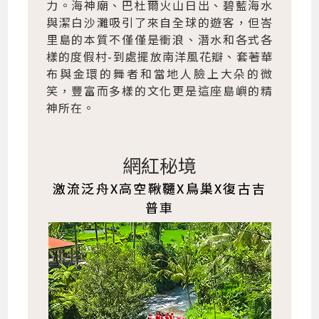
力。海神廟、巴杜爾火山日出、碧藍海水
與潔白沙灘吸引了來自全球的遊客，但峇
里島的本質不僅僅是衝浪、潛水和各式各
樣的度假村-到處擺放南洋風花瓣、套著華
布與金環的舞者和當地人臉上大朵的微
笑，豐富而多樣的文化更是這座島嶼的精
神所在。
網紅秘境
激流泛舟X高空鞦韆X鳥巢X復古吉
普車