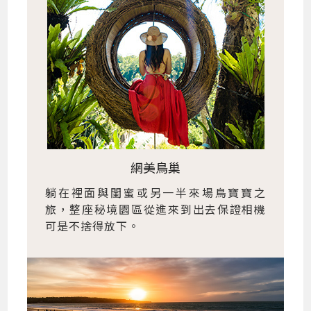
網美鳥巢
躺在裡面與閨蜜或另一半來場鳥寶寶之
旅，整座秘境園區從進來到出去保證相機
可是不捨得放下。