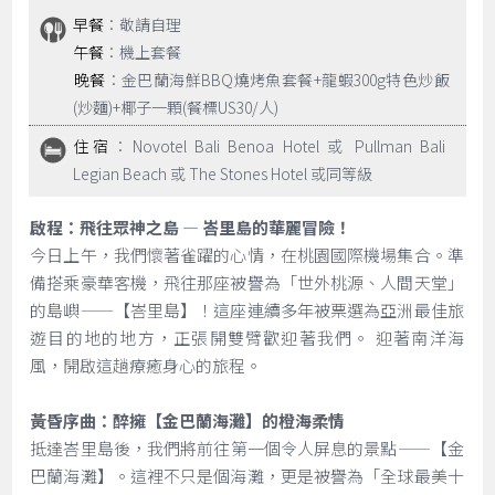
早餐
：敬請自理
午餐
：機上套餐
晚餐
：金巴蘭海鮮BBQ燒烤魚套餐+龍蝦300g特色炒飯
(炒麵)+椰子一顆(餐標US30/人)
住宿
：Novotel Bali Benoa Hotel 或 Pullman Bali
Legian Beach 或 The Stones Hotel 或同等級
啟程：飛往眾神之島 — 峇里島的華麗冒險！
今日上午，我們懷著雀躍的心情，在桃園國際機場集合。準
備搭乘豪華客機，飛往那座被譽為「世外桃源、人間天堂」
的島嶼——【峇里島】！這座連續多年被票選為亞洲最佳旅
遊目的地的地方，正張開雙臂歡迎著我們。 迎著南洋海
風，開啟這趟療癒身心的旅程。
黃昏序曲：醉擁【金巴蘭海灘】的橙海柔情
抵達峇里島後，我們將前往第一個令人屏息的景點——【金
巴蘭海灘】。這裡不只是個海灘，更是被譽為「全球最美十