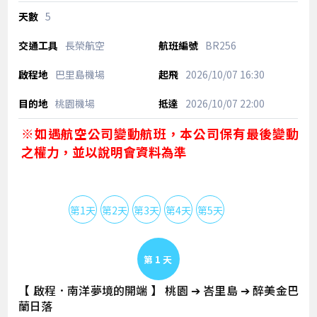
5
長榮航空
BR256
巴里島機場
2026/10/07
16:30
桃園機場
2026/10/07
22:00
※如遇航空公司變動航班，本公司保有最後變動
之權力，並以說明會資料為準
第1天
第2天
第3天
第4天
第5天
Day 1
【 啟程．南洋夢境的開端 】 桃園 ➔ 峇里島 ➔ 醉美金巴
蘭日落