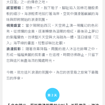
大日落」之一的傳奇之地。
感官體驗：
想像一下，脫下鞋子，腳趾陷入如棉花糖般柔
軟的細沙。海浪輕柔地拍打著海岸，空氣中瀰漫著鹹鹹的海
味與即將開始的浪漫氛圍。
視覺盛宴：
當夕陽開始西沉，天空將上演一場魔幻的色彩
秀。從燦爛的金黃，逐漸轉變為溫暖的橙紅，最後染上夢幻
的紫羅蘭色，彷彿整片天空與大海融為一體。落日緩緩「沉
入」海平線的畫面，短暫卻無比壯觀。
浪漫剪影：
隨著夜幕降臨，周圍的遊人沐浴在餘暉之中，
形成一幅幅美麗的剪影畫。在這裡，時間彷彿靜止，只留下
您與這片無盡海洋的獨處時光。
今晚，就在這片浪漫的氛圍中，為您的峇里島之旅寫下最難
忘的序章。
Day 2