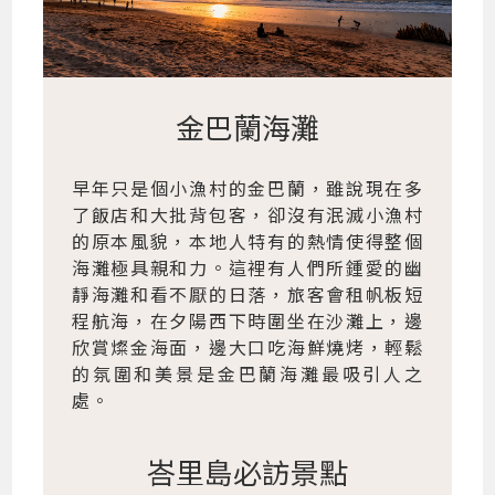
金巴蘭海灘
早年只是個小漁村的金巴蘭，雖說現在多
了飯店和大批背包客，卻沒有泯滅小漁村
的原本風貌，本地人特有的熱情使得整個
海灘極具親和力。這裡有人們所鍾愛的幽
靜海灘和看不厭的日落，旅客會租帆板短
程航海，在夕陽西下時圍坐在沙灘上，邊
欣賞燦金海面，邊大口吃海鮮燒烤，輕鬆
的氛圍和美景是金巴蘭海灘最吸引人之
處。
峇里島必訪景點