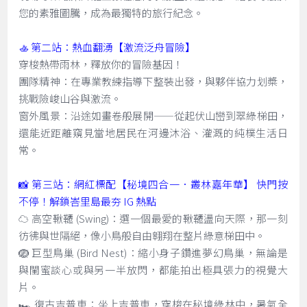
您的素雅圖騰，成為最獨特的旅行紀念。
🚣 第二站：熱血翻湧【激流泛舟冒險】
穿梭熱帶雨林，釋放你的冒險基因！
團隊精神：在專業教練指導下整裝出發，與夥伴協力划槳，
挑戰險峻山谷與激流。
窗外風景：沿途如畫卷般展開——從起伏山巒到翠綠梯田，
還能近距離窺見當地居民在河邊沐浴、灌溉的純樸生活日
常。
📸 第三站：網紅標配【秘境四合一．叢林嘉年華】 快門按
不停！解鎖峇里島最夯 IG 熱點
☁️ 高空鞦韆 (Swing)：選一個最愛的鞦韆盪向天際，那一刻
彷彿與世隔絕，像小鳥般自由翱翔在整片綠意梯田中。
🪺 巨型鳥巢 (Bird Nest)：縮小身子鑽進夢幻鳥巢，無論是
與閨蜜談心或與另一半放閃，都能拍出極具張力的視覺大
片。
🏎️ 復古吉普車：坐上吉普車，穿梭在秘境綠林中，暑氣全