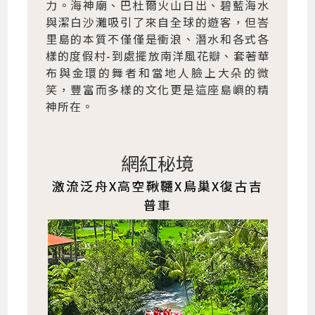
力。海神廟、巴杜爾火山日出、碧藍海水
與潔白沙灘吸引了來自全球的遊客，但峇
里島的本質不僅僅是衝浪、潛水和各式各
樣的度假村-到處擺放南洋風花瓣、套著華
布與金環的舞者和當地人臉上大朵的微
笑，豐富而多樣的文化更是這座島嶼的精
神所在。
網紅秘境
激流泛舟X高空鞦韆X鳥巢X復古吉
普車