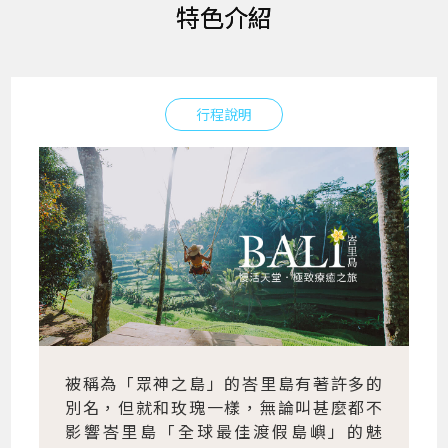
特色介紹
行程說明
被稱為「眾神之島」的峇里島有著許多的
別名，但就和玫瑰一樣，無論叫甚麼都不
影響峇里島「全球最佳渡假島嶼」的魅