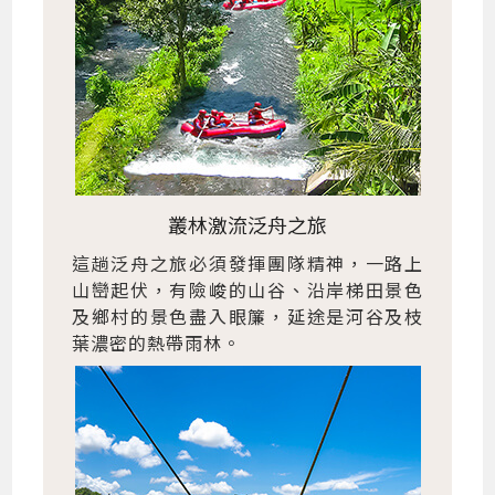
叢林激流泛舟之旅
這趟泛舟之旅必須發揮團隊精神，一路上
山巒起伏，有險峻的山谷、沿岸梯田景色
及鄉村的景色盡入眼簾，延途是河谷及枝
葉濃密的熱帶雨林。