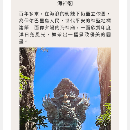
海神廟
百年多來，在海浪的衝蝕下仍矗立依舊，
為保佑巴里島人民，世代平安的神聖地標
建築。面像夕陽的海神廟，一面欣賞印度
洋日落風光，框架出一幅景致優美的圖
畫。