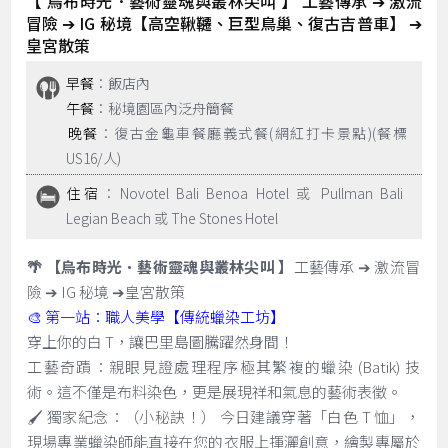
【 烏布時光．藝術靈魂與叢林尖叫 】 工藝傳承 ➔ 激流
冒險 ➔ IG 秘境【高空鞦韆、巨型鳥巢、復古吉普車】 ➔
皇宮散策
早餐
：飯店內
午餐
：秘境園區內泛舟簡餐
晚餐
：復古金龜車餐廳義式餐(網紅打卡景點)(餐標
US16/人)
住宿
：Novotel Bali Benoa Hotel 或 Pullman Bali
Legian Beach 或 The Stones Hotel
🌴 【烏布時光．藝術靈魂與叢林尖叫 】
工藝傳承 ➔ 激流冒
險 ➔ IG 秘境 ➔皇宮散策
🎨 第一站：職人美學【傳統蠟染工坊】
穿上你的白 T，讓巴里島圖騰躍然身間！
工藝奇蹟：親眼見證處理程序極其繁複的蠟染 (Batik) 技
術。這不僅是布料染色，更是展現祥和氣息的藝術表徵。
🖌️ 獨家紀念：（小秘訣！） 今日建議穿著「白色 T 恤」，
現場專業蠟染師能直接在您的衣服上揮灑創意，繪製專屬於