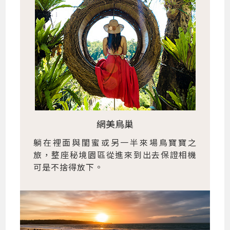
網美鳥巢
躺在裡面與閨蜜或另一半來場鳥寶寶之
旅，整座秘境園區從進來到出去保證相機
可是不捨得放下。