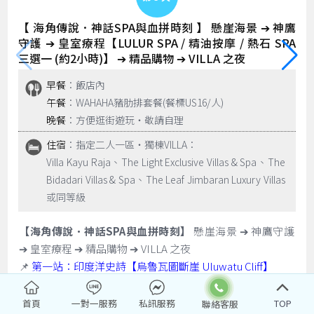
【 海角傳說．神話SPA與血拼時刻 】 懸崖海景 ➔ 神鷹
守護 ➔ 皇室療程【LULUR SPA / 精油按摩 / 熱石 SPA
三選一 (約2小時)】 ➔ 精品購物 ➔ VILLA 之夜
早餐
：飯店內
午餐
：WAHAHA豬肋排套餐(餐標US16/人)
晚餐
：方便逛街遊玩‧敬請自理
住宿
：指定二人一區‧獨棟VILLA：
Villa Kayu Raja、The Light Exclusive Villas & Spa、The
Bidadari Villas & Spa、The Leaf Jimbaran Luxury Villas
或同等級
【海角傳說．神話SPA與血拼時刻】
懸崖海景 ➔ 神鷹守護
➔ 皇室療程 ➔ 精品購物 ➔ VILLA 之夜
📌
第一站：印度洋史詩【烏魯瓦圖斷崖 Uluwatu Cliff】
📍 絕佳視角：站在斷崖之巔，俯瞰浩瀚無邊的印度洋。斷
崖上是觀海的絕佳位置，典型的峇里島精緻建築與朝向大海
首頁
一對一服務
私訊服務
TOP