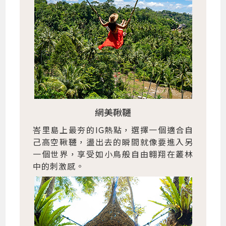
網美鞦韆
峇里島上最夯的IG熱點，選擇一個適合自
己高空鞦韆，盪出去的瞬間就像要進入另
一個世界，享受如小鳥般自由翱翔在叢林
中的刺激感。