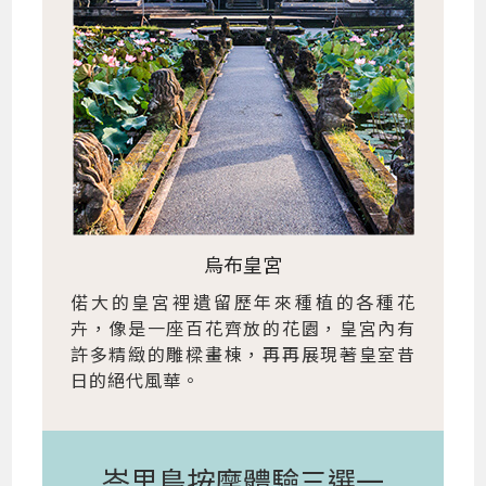
烏布皇宮
偌大的皇宮裡遺留歷年來種植的各種花
卉，像是一座百花齊放的花園，皇宮內有
許多精緻的雕樑畫棟，再再展現著皇室昔
日的絕代風華。
峇里島按摩體驗三選一