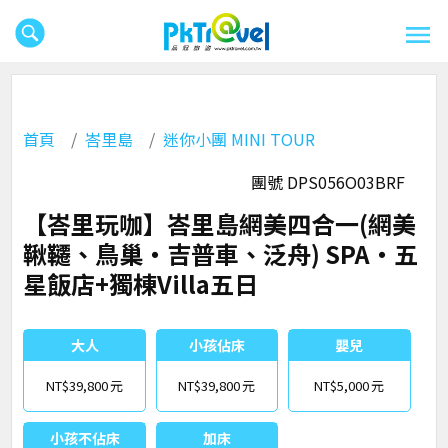
首頁
峇里島
迷你小團 MINI TOUR
團號 DPS056O03BRF
【峇里玩咖】峇里島網美四合一(網美
鞦韆、鳥巢‧吉普車、泛舟) SPA‧五
星飯店+獨棟Villa五日
大人
小孩佔床
嬰兒
NT$39,800
NT$39,800
NT$5,000
小孩不佔床
加床