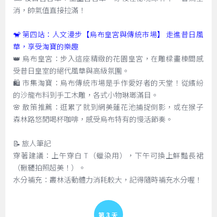
消，帥氣值直接拉滿！
🐒 第四站：人文漫步【烏布皇宮與傳統市場】 走進昔日風
華，享受淘寶的樂趣
👑 烏布皇宮：步入這座精緻的花園皇宮，在雕樑畫棟間感
受昔日皇室的絕代風華與高級氛圍。
🛍️ 市集淘寶：烏布傳統市場是手作愛好者的天堂！從繽紛
的沙龍布料到手工木雕，各式小物琳瑯滿目。
🌸 散策推薦：逛累了就到網美蓮花池捕捉倒影，或在猴子
森林路悠閒喝杯咖啡，感受烏布特有的慢活節奏。
📝 旅人筆記
穿著建議：上午穿白 T（蠟染用），下午可換上鮮豔長裙
（鞦韆拍照超美！）。
水分補充：叢林活動體力消耗較大，記得隨時補充水分喔！
Day 3