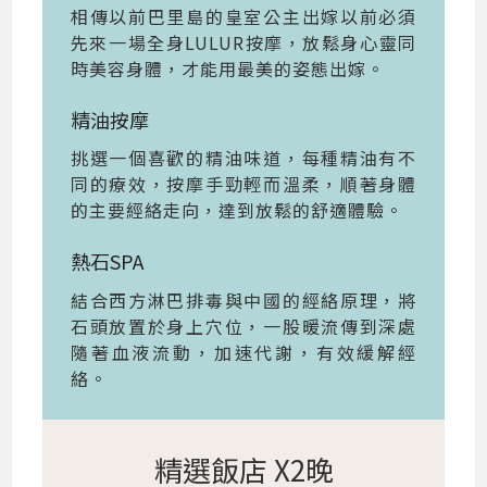
相傳以前巴里島的皇室公主出嫁以前必須
先來一場全身LULUR按摩，放鬆身心靈同
時美容身體，才能用最美的姿態出嫁。
精油按摩
挑選一個喜歡的精油味道，每種精油有不
同的療效，按摩手勁輕而溫柔，順著身體
的主要經絡走向，達到放鬆的舒適體驗。
熱石SPA
結合西方淋巴排毒與中國的經絡原理，將
石頭放置於身上穴位，一股暖流傳到深處
隨著血液流動，加速代謝，有效緩解經
絡。
精選飯店 X2晚