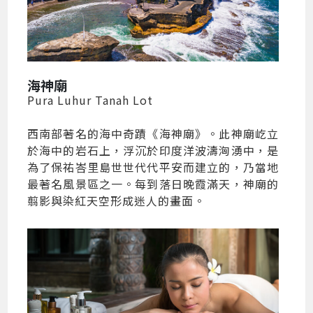
海神廟
Pura Luhur Tanah Lot
西南部著名的海中奇蹟《海神廟》。此神廟屹立
於海中的岩石上，浮沉於印度洋波濤洶湧中，是
為了保祐峇里島世世代代平安而建立的，乃當地
最著名風景區之一。每到落日晚霞滿天，神廟的
翦影與染紅天空形成迷人的畫面。