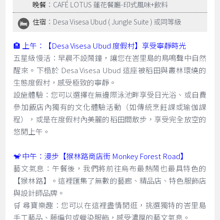
晚餐
：CAFÉ LOTUS 蓮花餐廳-印式風味+飲料
住宿
：Desa Visesa Ubud ( Jungle Suite ) 或同等級
🏨 上午：【Desa Visesa Ubud 度假村】享受寧靜時光
五星級慢活：早晨不設鬧鐘，讓您在峇里島的鳥鳴聲中自然
醒來。下榻於 Desa Visesa Ubud 這座被稻田與叢林環繞的
生態度假村，感受極致的寧靜。
設施體驗：您可以選擇在無邊際泳池畔享受日光浴、或自費
參加飯店內獨有的文化體驗活動（如傳統烹飪課或瑜伽課
程），或是在度假村內美麗的稻田間散步，享受完全放空的
悠閒上午。
🐒 中午：漫步【猴林路商店街 Monkey Forest Road】
藝文氣息：午餐後，我們將前往烏布最熱鬧也最具特色的
【猴林路】。這裡匯集了無數的藝廊、精品店、特色服飾店
與設計師品牌。
🛒 尋寶樂趣：您可以在這裡盡情閒逛，挑選獨特的峇里島
手工藝品、藤編包或蠟染服飾，感受濃厚的藝文氣息。