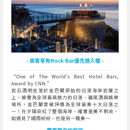
- 房客享有Rock Bar優先進入權 -
“One of The World's Best Hotel Bars,
Award by CNN.”
岩石酒吧坐落於金巴蘭原始的日落海岸岩層之
上，被譽為全球最具魅力的日落、雞尾酒與娛樂
場所。金巴蘭曾被評價為全球最美十大日落之
一！在夕陽染紅了整個海岸，確實是美不剩收，
如遇見了細雨紛紛，也是另一種美～
- 豐富齊全的設施 -