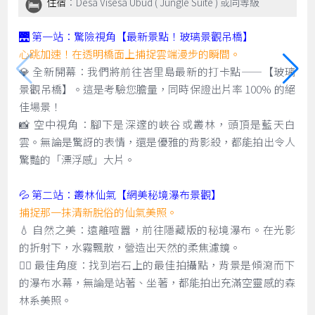
住宿
：Desa Visesa Ubud ( Jungle Suite ) 或同等級
🌉 第一站：驚險視角【最新景點！玻璃景觀吊橋】
心跳加速！在透明橋面上捕捉雲端漫步的瞬間。
💎 全新開幕：我們將前往峇里島最新的打卡點——【玻璃
景觀吊橋】。這是考驗您膽量，同時保證出片率 100% 的絕
佳場景！
📸 空中視角：腳下是深邃的峽谷或叢林，頭頂是藍天白
雲。無論是驚訝的表情，還是優雅的背影殺，都能拍出令人
驚豔的「漂浮感」大片。
💦 第二站：叢林仙氣【網美秘境瀑布景觀】
捕捉那一抹清新脫俗的仙氣美照。
💧 自然之美：遠離喧囂，前往隱藏版的秘境瀑布。在光影
的折射下，水霧飄散，營造出天然的柔焦濾鏡。
🧚‍♀️ 最佳角度：找到岩石上的最佳拍攝點，背景是傾瀉而下
的瀑布水幕，無論是站著、坐著，都能拍出充滿空靈感的森
林系美照。