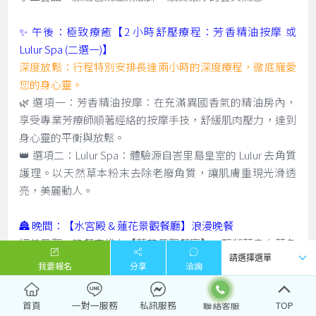
✨ 午後：極致療癒【2 小時舒壓療程：芳香精油按摩 或
Lulur Spa (二選一)】
深度放鬆：行程特別安排長達兩小時的深度療程，徹底寵愛
您的身心靈。
🌿 選項一：芳香精油按摩：在充滿異國香氣的精油房內，
享受專業芳療師順著經絡的按摩手技，舒緩肌肉壓力，達到
身心靈的平衡與放鬆。
👑 選項二：Lulur Spa：體驗源自峇里島皇室的 Lulur 去角質
護理。以天然草本粉末去除老廢角質，讓肌膚重現光滑透
亮，美麗動人。
🏯 晚間：【水宮殿 & 蓮花景觀餐廳】浪漫晚餐
絕美景觀：晚餐安排在【蓮花景觀餐廳】，緊鄰著烏布著名
的【水宮殿】（Pura Taman Saraswati）。
我要報名
分享
洽詢
燭光饗宴：在古老寺廟的背景下，您將面對著滿池盛開的粉
紅蓮花，伴隨著峇里島傳統舞蹈（有時需視表演時間而
首頁
一對一服務
私訊服務
TOP
定），享用精緻的晚餐。