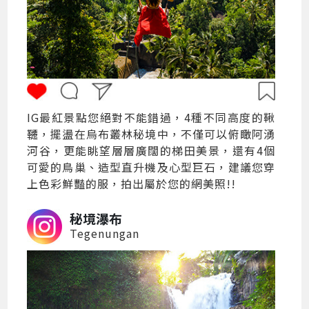
IG最紅景點您絕對不能錯過，4種不同高度的鞦
韆，擺盪在烏布叢林秘境中，不僅可以俯瞰阿湧
河谷，更能眺望層層廣闊的梯田美景，還有4個
可愛的鳥巢、造型直升機及心型巨石，建議您穿
上色彩鮮豔的服，拍出屬於您的網美照!!
秘境瀑布
Tegenungan