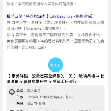
飲品，享受眼前這幅令人屏息的日落美景。
🛍️ 第四站：時尚終點站【Kuta Beachwalk 購物廣場】
🛒 血拼天堂：晚餐後（或自理晚餐），前往庫塔區最大的
時尚地標【Beachwalk 購物廣場】。
👗 品牌齊全：這裡匯集了國際時尚品牌、在地特色小物、
美食餐廳與咖啡廳。無論是補貨戰利品，還是享受最後的度
假悠閒，都是絕佳去處。
Day 3
【 網美降臨．流量密碼全解鎖的一天 】 玻璃吊橋 ➔ 秘
境瀑布 ➔ 鞦韆鳥巢狂拍 ➔ 隱藏山丘健行
早餐
：飯店享用
午餐
：Taman Dedari-髒鴨風味+飲料
晚餐
：酒店內-套餐