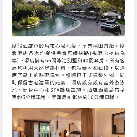
度假酒店位於烏布心臟地帶，享有稻田景緻，度
假酒店各處均提供免費無線網路(視酒店提供為
準)。酒店擁有66間泳池別墅和40間套房，所有客
房均利用天然建築材料，包括硬木和石段，以適
應了島上的熱帶氣候。整體巴里式建築外觀，同
時保留古老建築的元素。酒店設有設有室外游泳
池、健身中心和SPA護理設施。酒店距離烏布皇
宮約5分鐘車程，距離烏布猴林約10分鐘車程。