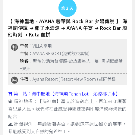
Day 2
【 海神聖地．AYANA 奢華與 Rock Bar 夕陽傳說 】 海
神廟傳說 ➔ 椰子水清涼 ➔ AYANA 午宴 ➔ Rock Bar 魔
幻時刻 ➔ Kuta 血拼
早餐
：VILLA 享用
午餐
：AYANA RESORT(港式飲茶套餐)
晚餐
：聖淘沙活海鮮餐廳-皮皮蝦每人一隻+黑胡椒螃蟹
+果汁
住宿
：Ayana Resort ( Resort View Room ) 或同等級
⛩️ 第一站：海中聖地【海神廟 Tanah Lot + 沁涼椰子水】
🔱 精神地標：【海神廟】矗立於海蝕岩上，百年來守護著
峇里島人民。我們將在此感受神聖建築與印度洋磅礴海景的
結合。
🌊 壯闊視角：無論漲潮與否，遠觀這座遺世獨立的廟宇，
都能感受到大自然的鬼斧神工。