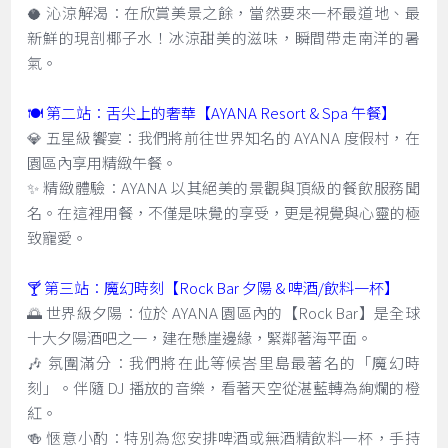
🥥 沁涼解渴：在欣賞美景之餘，當然要來一杯最道地、最
新鮮的現剖椰子水！冰涼甜美的滋味，瞬間帶走南洋的暑
氣。
🍽️ 第二站：舌尖上的奢華【AYANA Resort & Spa 午餐】
💎 五星級饗宴：我們將前往世界知名的 AYANA 度假村，在
園區內享用精緻午餐。
✨ 精緻體驗：AYANA 以其絕美的景觀與頂級的餐飲服務聞
名。在這裡用餐，不僅是味覺的享受，更是視覺與心靈的極
致寵愛。
🍸 第三站：魔幻時刻【Rock Bar 夕陽 & 啤酒/飲料一杯】
🌅 世界級夕陽：位於 AYANA 園區內的【Rock Bar】是全球
十大夕陽酒吧之一，建在懸崖邊緣，緊鄰著海平面。
🎶 氛圍滿分：我們將在此等候峇里島最著名的「魔幻時
刻」。伴隨 DJ 播放的音樂，看著天空從湛藍轉為絢爛的橙
紅。
🍻 愜意小酌：特別為您安排啤酒或無酒精飲料一杯，手持