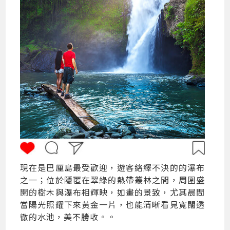
現在是巴厘島最受歡迎，遊客絡繹不決的的瀑布
之一；位於隱匿在翠綠的熱帶叢林之間，周圍盛
開的樹木與瀑布相輝映，如畫的景致，尤其晨間
當陽光照耀下來黃金一片，也能清晰看見寬闊透
徹的水池，美不勝收。。