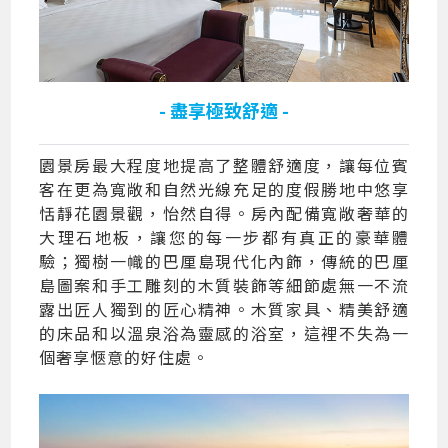
- 盡享極致舒適 -
園景房最大程度地提高了整體舒適度，讓每位賓
客在更為寬敞和自然光線充足的度假勝地中悠享
恬靜花園景觀，怡然自得。房內配備寬敞奢華的
大理石地板，讓您的每一步都有真正的豪華體
驗；獨樹一幟的巴厘島現代化內飾，傳統的巴厘
島圖案和手工雕刻的木質裝飾等細節處無一不流
露出匠人獨到的匠心精神。木質家具、精美舒適
的床品和以溫泉浴為靈感的浴室，這裡不失為一
個奢享愜意的好住處。