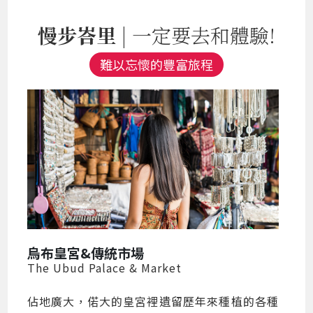
慢步峇里
| 一定要去和體驗!
難以忘懷的豐富旅程
烏布皇宮&傳統市場
The Ubud Palace & Market
佔地廣大，偌大的皇宮裡遺留歷年來種植的各種