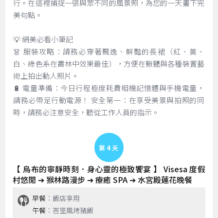
行。在這裡捕捉一張與眾不同的風景照，為您的一天畫下完
美句點。
💡 網美必看小筆記
👗 服裝攻略：請務必穿著飄逸、鮮豔的長裙（紅、黃、
白、綠色系在叢林中效果最佳），方便在鞦韆與各種裝置藝
術上拍出動人照片。
🔋 電量準備：今日行程極度耗費相機記憶體與手機電量，
請務必帶足行動電源！ 安全第一：在享受美景與拍照的同
時，請務必注意安全，聽從工作人員的指示。
Day 4
【 烏布的寧靜時刻．身心靈的極致饗宴 】 Visesa 度假
村悠閒 ➔ 猴林路漫步 ➔ 療癒 SPA ➔ 水宮殿蓮花晚餐
早餐
：飯店享用
午餐
：峇里風烤豬飯