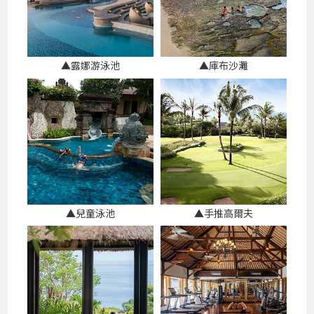
▲露娜游泳池
▲庫布沙灘
▲兒童泳池
▲手推高爾夫