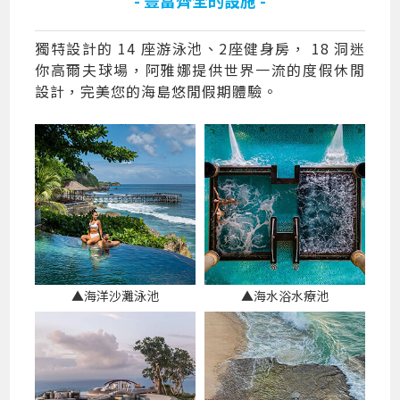
獨特設計的 14 座游泳池、2座健身房， 18 洞迷
你高爾夫球場，阿雅娜提供世界一流的度假休閒
設計，完美您的海島悠閒假期體驗。
▲海洋沙灘泳池
▲海水浴水療池