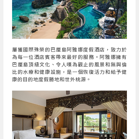
屢獲國際殊榮的巴厘島阿雅娜度假酒店，致力於
為每一位酒店賓客帶來最好的服務。阿雅娜擁有
巴厘島頂級文化、令人嘆為觀止的風景和無與倫
比的水療和健康設施，是一個恢復活力和給予健
康的目的地度假勝地和世外桃源。