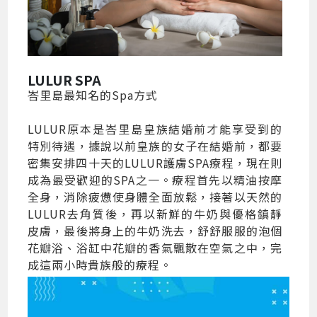
LULUR SPA
峇里島最知名的Spa方式
LULUR原本是峇里島皇族結婚前才能享受到的
特別待遇，據說以前皇族的女子在結婚前，都要
密集安排四十天的LULUR護膚SPA療程，現在則
成為最受歡迎的SPA之一。療程首先以精油按摩
全身，消除疲憊使身體全面放鬆，接著以天然的
LULUR去角質後，再以新鮮的牛奶與優格鎮靜
皮膚，最後將身上的牛奶洗去，舒舒服服的泡個
花瓣浴、浴缸中花瓣的香氣飄散在空氣之中，完
成這兩小時貴族般的療程。