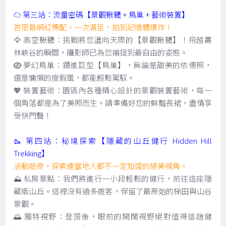
☁️ 第三站：流量密碼【景觀鞦韆 + 鳥巢 + 藝術裝置】
峇里島網紅標配，一次滿足，拍到記憶體爆炸！
🦅 高空鞦韆：挑戰將您盪向天際的【景觀鞦韆】！飛越叢
林峽谷的瞬間，攝影師已為您捕捉到最自由的姿態。
🪺 夢幻鳥巢：鑽進巨型【鳥巢】，無論是甜美的依偎照，
還是慵懶的度假風，都能輕鬆駕馭。
💖 裝置藝術：園區內各種精心設計的景觀裝置藝術，每一
個角落都是為了美照而生。請準備好您的鮮豔長裙，盡情享
受快門聲！
🥾 第四站：秘境探索【隱藏的山丘健行 Hidden Hill
Trekking】
活動筋骨，探索連當地人都不一定知道的絕美視角。
⛰️ 私房景點：我們將進行一小段輕鬆的健行，前往這座隱
藏版山丘。這裡沒有過多遊客，保留了最原始的梯田與山谷
景觀。
🌅 獨特視野：登頂後，眼前的開闊視野絕對值得這趟健