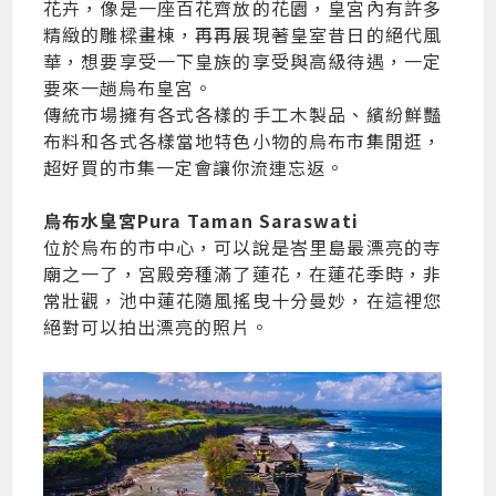
花卉，像是一座百花齊放的花園，皇宮內有許多
精緻的雕樑畫棟，再再展現著皇室昔日的絕代風
華，想要享受一下皇族的享受與高級待遇，一定
要來一趟烏布皇宮。
傳統市場擁有各式各樣的手工木製品、繽紛鮮豔
布料和各式各樣當地特色小物的烏布市集閒逛，
超好買的市集一定會讓你流連忘返。
烏布水皇宮Pura Taman Saraswati
位於烏布的市中心，可以說是峇里島最漂亮的寺
廟之一了，宮殿旁種滿了蓮花，在蓮花季時，非
常壯觀，池中蓮花隨風搖曳十分曼妙，在這裡您
絕對可以拍出漂亮的照片。