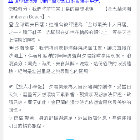
🌅 世界級浪漫【金巴蘭沙灘日落 & 海鮮燒烤】
傍晚時分，我們將前往峇里島的靈魂地標——【金巴蘭海灘
Jimbaran Beach】。
🏆 全球最美日落：這裡曾被評選為「全球最美十大日落」
之一。脫下鞋子，赤腳踩在如棉花糖般的細沙上，等待天空
上演魔幻時刻。
🍽️ 沙灘晚宴：我們特別安排海鮮燒烤風味餐，讓您直接在
沙灘上，伴著印度洋的陣陣濤聲與夕陽餘暉享用晚餐。 浪
漫滿分：燭光、海風、美食與醉人晚霞，這份極致的浪漫體
驗，絕對是您峇里島之旅最難忘的開場。
🍂【旅人小筆記】 夕陽美景為大自然隨興的創作，受當日
天氣、雲量等天然環境因素影響，觀賞狀況恕無法保證，敬
請見諒。即便如此，金巴蘭的漫步時光依然會是您最美好的
回憶。
✨ 夜宿 帶著一身的舒暢與滿足，返回飯店休息，準備迎接
明日的精彩旅程。