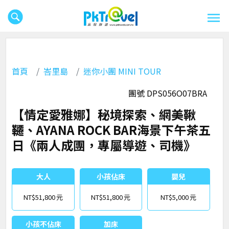
首頁
峇里島
迷你小團 MINI TOUR
團號 DPS056O07BRA
【情定愛雅娜】秘境探索、網美鞦
韆、AYANA ROCK BAR海景下午茶五
日《兩人成團，專屬導遊、司機》
大人
小孩佔床
嬰兒
NT$51,800
NT$51,800
NT$5,000
小孩不佔床
加床