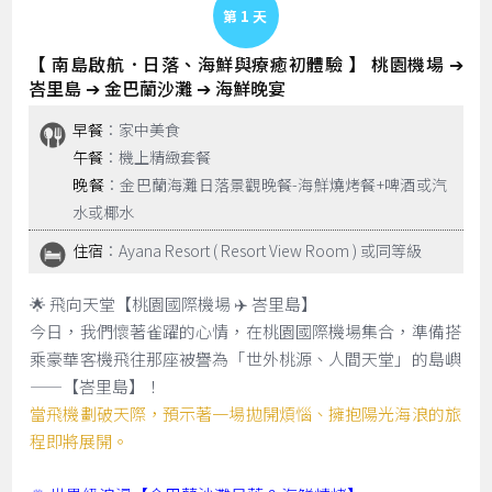
Day 1
【 南島啟航．日落、海鮮與療癒初體驗 】 桃園機場 ➔
峇里島 ➔ 金巴蘭沙灘 ➔ 海鮮晚宴
早餐
：家中美食
午餐
：機上精緻套餐
晚餐
：金巴蘭海灘日落景觀晚餐-海鮮燒烤餐+啤酒或汽
水或椰水
住宿
：Ayana Resort ( Resort View Room ) 或同等級
🌟 飛向天堂【桃園國際機場 ✈️ 峇里島】
今日，我們懷著雀躍的心情，在桃園國際機場集合，準備搭
乘豪華客機飛往那座被譽為「世外桃源、人間天堂」的島嶼
——【峇里島】！
當飛機劃破天際，預示著一場拋開煩惱、擁抱陽光海浪的旅
程即將展開。