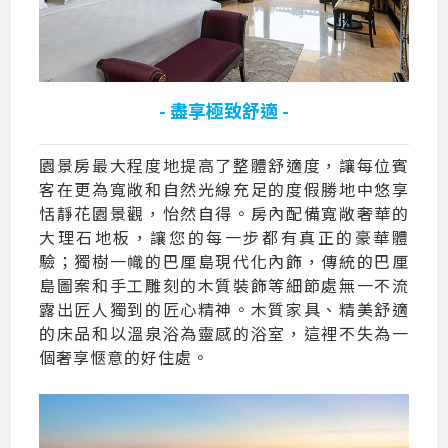
- 盡享極致舒適 -
園景房最大程度地提高了整體舒適度，讓每位賓
客在更為寬敞和自然光線充足的度假勝地中悠享
恬靜花園景觀，怡然自得。房內配備寬敞奢華的
大理石地板，讓您的每一步都有真正的豪華體
驗；獨樹一幟的巴厘島現代化內飾，傳統的巴厘
島圖案和手工雕刻的木質裝飾等細節處無一不流
露出匠人獨到的匠心精神。木質家具、精美舒適
的床品和以溫泉浴為靈感的浴室，這裡不失為一
個奢享愜意的好住處。