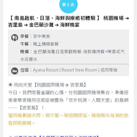
Day 1
【 南島啟航．日落、海鮮與療癒初體驗 】 桃園機場 ➔
峇里島 ➔ 金巴蘭沙灘 ➔ 海鮮晚宴
早餐
：家中美食
午餐
：機上精緻套餐
晚餐
：金巴蘭海灘日落景觀晚餐-海鮮燒烤餐+啤酒或汽
水或椰水
住宿
：Ayana Resort ( Resort View Room ) 或同等級
🌟 飛向天堂【桃園國際機場 ✈️ 峇里島】
今日，我們懷著雀躍的心情，在桃園國際機場集合，準備搭
乘豪華客機飛往那座被譽為「世外桃源、人間天堂」的島嶼
——【峇里島】！
當飛機劃破天際，預示著一場拋開煩惱、擁抱陽光海浪的旅
程即將展開。