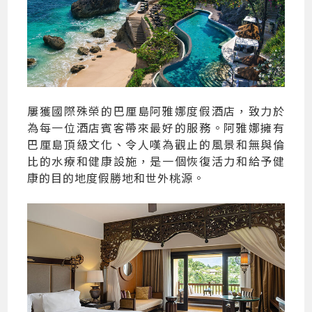
屢獲國際殊榮的巴厘島阿雅娜度假酒店，致力於
為每一位酒店賓客帶來最好的服務。阿雅娜擁有
巴厘島頂級文化、令人嘆為觀止的風景和無與倫
比的水療和健康設施，是一個恢復活力和給予健
康的目的地度假勝地和世外桃源。