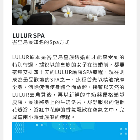
LULUR SPA
峇里島最知名的Spa方式
LULUR原本是峇里島皇族結婚前才能享受到的
特別待遇，據說以前皇族的女子在結婚前，都要
密集安排四十天的LULUR護膚SPA療程，現在則
成為最受歡迎的SPA之一。療程首先以精油按摩
全身，消除疲憊使身體全面放鬆，接著以天然的
LULUR去角質後，再以新鮮的牛奶與優格鎮靜
皮膚，最後將身上的牛奶洗去，舒舒服服的泡個
花瓣浴、浴缸中花瓣的香氣飄散在空氣之中，完
成這兩小時貴族般的療程。