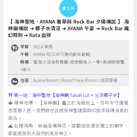
Day 2
【 海神聖地．AYANA 奢華與 Rock Bar 夕陽傳說 】 海
神廟傳說 ➔ 椰子水清涼 ➔ AYANA 午宴 ➔ Rock Bar 魔
幻時刻 ➔ Kuta 血拼
早餐
：VILLA 享用
午餐
：AYANA RESORT(港式飲茶套餐)
晚餐
：聖淘沙活海鮮餐廳-皮皮蝦每人一隻+黑胡椒螃蟹
+果汁
住宿
：Ayana Resort ( Resort View Room ) 或同等級
⛩️ 第一站：海中聖地【海神廟 Tanah Lot + 沁涼椰子水】
🔱 精神地標：【海神廟】矗立於海蝕岩上，百年來守護著
峇里島人民。我們將在此感受神聖建築與印度洋磅礴海景的
結合。
🌊 壯闊視角：無論漲潮與否，遠觀這座遺世獨立的廟宇，
都能感受到大自然的鬼斧神工。