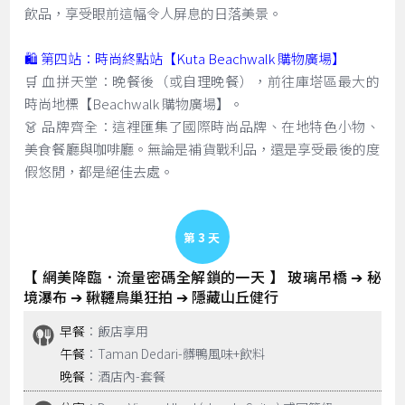
飲品，享受眼前這幅令人屏息的日落美景。
🛍️ 第四站：時尚終點站【Kuta Beachwalk 購物廣場】
🛒 血拼天堂：晚餐後（或自理晚餐），前往庫塔區最大的
時尚地標【Beachwalk 購物廣場】。
👗 品牌齊全：這裡匯集了國際時尚品牌、在地特色小物、
美食餐廳與咖啡廳。無論是補貨戰利品，還是享受最後的度
假悠閒，都是絕佳去處。
Day 3
【 網美降臨．流量密碼全解鎖的一天 】 玻璃吊橋 ➔ 秘
境瀑布 ➔ 鞦韆鳥巢狂拍 ➔ 隱藏山丘健行
早餐
：飯店享用
午餐
：Taman Dedari-髒鴨風味+飲料
晚餐
：酒店內-套餐