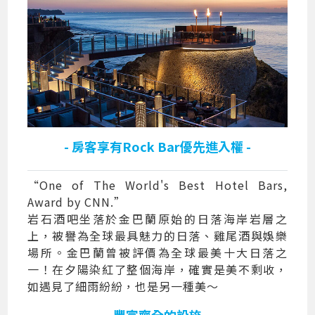
- 房客享有Rock Bar優先進入權 -
“One of The World's Best Hotel Bars,
Award by CNN.”
岩石酒吧坐落於金巴蘭原始的日落海岸岩層之
上，被譽為全球最具魅力的日落、雞尾酒與娛樂
場所。金巴蘭曾被評價為全球最美十大日落之
一！在夕陽染紅了整個海岸，確實是美不剩收，
如遇見了細雨紛紛，也是另一種美～
- 豐富齊全的設施 -