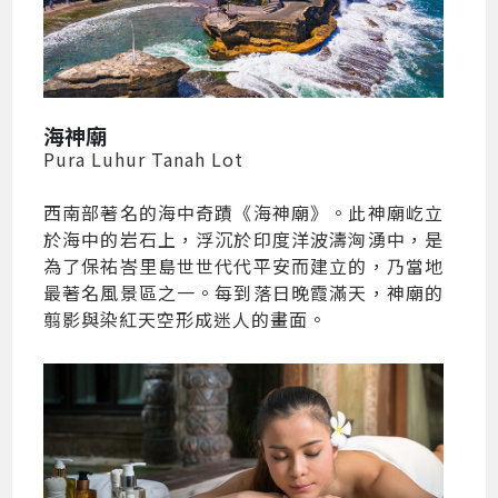
海神廟
Pura Luhur Tanah Lot
西南部著名的海中奇蹟《海神廟》。此神廟屹立
於海中的岩石上，浮沉於印度洋波濤洶湧中，是
為了保祐峇里島世世代代平安而建立的，乃當地
最著名風景區之一。每到落日晚霞滿天，神廟的
翦影與染紅天空形成迷人的畫面。