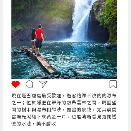
現在是巴厘島最受歡迎，遊客絡繹不決的的瀑布
之一；位於隱匿在翠綠的熱帶叢林之間，周圍盛
開的樹木與瀑布相輝映，如畫的景致，尤其晨間
當陽光照耀下來黃金一片，也能清晰看見寬闊透
徹的水池，美不勝收。。