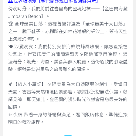
🌅 世界級浪漫【金巴蘭沙灘日落 & 海鮮燒烤】
傍晚時分，我們將前往峇里島的靈魂地標——【金巴蘭海灘
Jimbaran Beach】。
🏆 全球最美日落：這裡曾被評選為「全球最美十大日落」
之一。脫下鞋子，赤腳踩在如棉花糖般的細沙上，等待天空
上演魔幻時刻。
🍽️ 沙灘晚宴：我們特別安排海鮮燒烤風味餐，讓您直接在
沙灘上，伴著印度洋的陣陣濤聲與夕陽餘暉享用晚餐。 浪
漫滿分：燭光、海風、美食與醉人晚霞，這份極致的浪漫體
驗，絕對是您峇里島之旅最難忘的開場。
🍂【旅人小筆記】 夕陽美景為大自然隨興的創作，受當日
天氣、雲量等天然環境因素影響，觀賞狀況恕無法保證，敬
請見諒。即便如此，金巴蘭的漫步時光依然會是您最美好的
回憶。
✨ 夜宿 帶著一身的舒暢與滿足，返回飯店休息，準備迎接
明日的精彩旅程。