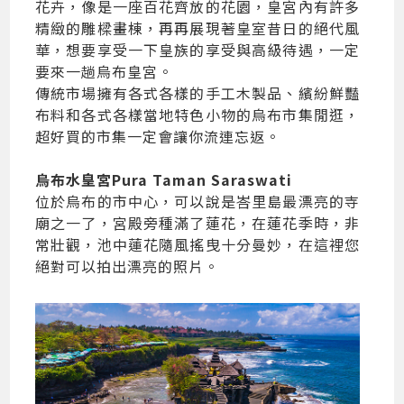
花卉，像是一座百花齊放的花園，皇宮內有許多
精緻的雕樑畫棟，再再展現著皇室昔日的絕代風
華，想要享受一下皇族的享受與高級待遇，一定
要來一趟烏布皇宮。
傳統市場擁有各式各樣的手工木製品、繽紛鮮豔
布料和各式各樣當地特色小物的烏布市集閒逛，
超好買的市集一定會讓你流連忘返。
烏布水皇宮Pura Taman Saraswati
位於烏布的市中心，可以說是峇里島最漂亮的寺
廟之一了，宮殿旁種滿了蓮花，在蓮花季時，非
常壯觀，池中蓮花隨風搖曳十分曼妙，在這裡您
絕對可以拍出漂亮的照片。