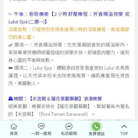
✨ 午後：極致療癒【2 小時舒壓療程：芳香精油按摩 或
Lulur Spa (二選一)】
深度放鬆：行程特別安排長達兩小時的深度療程，徹底寵愛
您的身心靈。
🌿 選項一：芳香精油按摩：在充滿異國香氣的精油房內，
享受專業芳療師順著經絡的按摩手技，舒緩肌肉壓力，達到
身心靈的平衡與放鬆。
👑 選項二：Lulur Spa：體驗源自峇里島皇室的 Lulur 去角質
護理。以天然草本粉末去除老廢角質，讓肌膚重現光滑透
亮，美麗動人。
🏯 晚間：【水宮殿 & 蓮花景觀餐廳】浪漫晚餐
絕美景觀：晚餐安排在【蓮花景觀餐廳】，緊鄰著烏布著名
的【水宮殿】（Pura Taman Saraswati）。
燭光饗宴：在古老寺廟的背景下，您將面對著滿池盛開的粉
紅蓮花，伴隨著峇里島傳統舞蹈（有時需視表演時間而
首頁
一對一服務
私訊服務
TOP
定），享用精緻的晚餐。