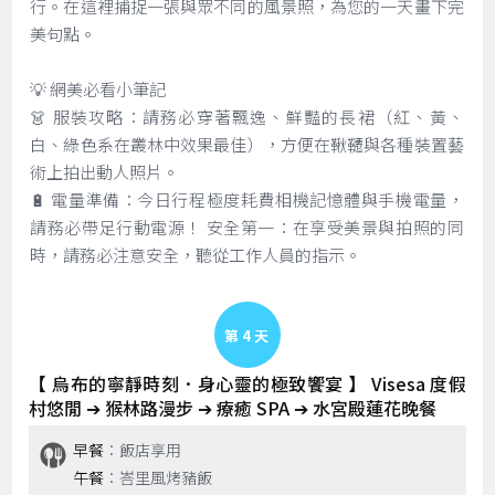
行。在這裡捕捉一張與眾不同的風景照，為您的一天畫下完
美句點。
💡 網美必看小筆記
👗 服裝攻略：請務必穿著飄逸、鮮豔的長裙（紅、黃、
白、綠色系在叢林中效果最佳），方便在鞦韆與各種裝置藝
術上拍出動人照片。
🔋 電量準備：今日行程極度耗費相機記憶體與手機電量，
請務必帶足行動電源！ 安全第一：在享受美景與拍照的同
時，請務必注意安全，聽從工作人員的指示。
Day 4
【 烏布的寧靜時刻．身心靈的極致饗宴 】 Visesa 度假
村悠閒 ➔ 猴林路漫步 ➔ 療癒 SPA ➔ 水宮殿蓮花晚餐
早餐
：飯店享用
午餐
：峇里風烤豬飯