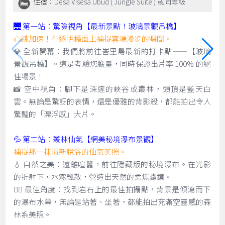
住宿
：Desa Visesa Ubud ( Jungle Suite ) 或同等級
🌉 第一站：驚險視角【最新景點！玻璃景觀吊橋】
心跳加速！在透明橋面上捕捉雲端漫步的瞬間。
💎 全新開幕：我們將前往峇里島最新的打卡點——【玻璃
景觀吊橋】。這是考驗您膽量，同時保證出片率 100% 的絕
佳場景！
📸 空中視角：腳下是深邃的峽谷或叢林，頭頂是藍天白
雲。無論是驚訝的表情，還是優雅的背影殺，都能拍出令人
驚豔的「漂浮感」大片。
💦 第二站：叢林仙氣【網美秘境瀑布景觀】
捕捉那一抹清新脫俗的仙氣美照。
💧 自然之美：遠離喧囂，前往隱藏版的秘境瀑布。在光影
的折射下，水霧飄散，營造出天然的柔焦濾鏡。
🧚‍♀️ 最佳角度：找到岩石上的最佳拍攝點，背景是傾瀉而下
的瀑布水幕，無論是站著、坐著，都能拍出充滿空靈感的森
林系美照。