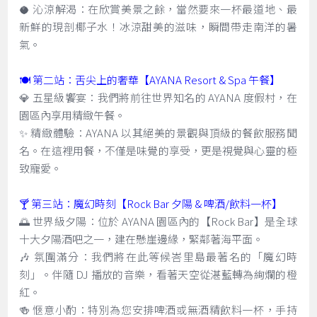
🥥 沁涼解渴：在欣賞美景之餘，當然要來一杯最道地、最
新鮮的現剖椰子水！冰涼甜美的滋味，瞬間帶走南洋的暑
氣。
🍽️ 第二站：舌尖上的奢華【AYANA Resort & Spa 午餐】
💎 五星級饗宴：我們將前往世界知名的 AYANA 度假村，在
園區內享用精緻午餐。
✨ 精緻體驗：AYANA 以其絕美的景觀與頂級的餐飲服務聞
名。在這裡用餐，不僅是味覺的享受，更是視覺與心靈的極
致寵愛。
🍸 第三站：魔幻時刻【Rock Bar 夕陽 & 啤酒/飲料一杯】
🌅 世界級夕陽：位於 AYANA 園區內的【Rock Bar】是全球
十大夕陽酒吧之一，建在懸崖邊緣，緊鄰著海平面。
🎶 氛圍滿分：我們將在此等候峇里島最著名的「魔幻時
刻」。伴隨 DJ 播放的音樂，看著天空從湛藍轉為絢爛的橙
紅。
🍻 愜意小酌：特別為您安排啤酒或無酒精飲料一杯，手持