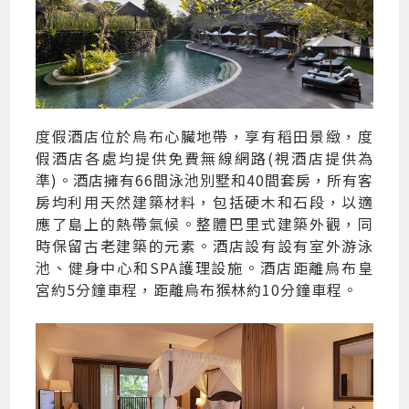
度假酒店位於烏布心臟地帶，享有稻田景緻，度
假酒店各處均提供免費無線網路(視酒店提供為
準)。酒店擁有66間泳池別墅和40間套房，所有客
房均利用天然建築材料，包括硬木和石段，以適
應了島上的熱帶氣候。整體巴里式建築外觀，同
時保留古老建築的元素。酒店設有設有室外游泳
池、健身中心和SPA護理設施。酒店距離烏布皇
宮約5分鐘車程，距離烏布猴林約10分鐘車程。