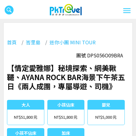
首頁
峇里島
迷你小團 MINI TOUR
團號 DPS056O09BRA
【情定愛雅娜】秘境探索、網美鞦
韆、AYANA ROCK BAR海景下午茶五
日《兩人成團，專屬導遊、司機》
大人
小孩佔床
嬰兒
NT$51,800
NT$51,800
NT$5,000
小孩不佔床
加床