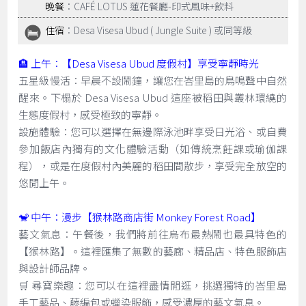
晚餐
：CAFÉ LOTUS 蓮花餐廳-印式風味+飲料
住宿
：Desa Visesa Ubud ( Jungle Suite ) 或同等級
🏨 上午：【Desa Visesa Ubud 度假村】享受寧靜時光
五星級慢活：早晨不設鬧鐘，讓您在峇里島的鳥鳴聲中自然
醒來。下榻於 Desa Visesa Ubud 這座被稻田與叢林環繞的
生態度假村，感受極致的寧靜。
設施體驗：您可以選擇在無邊際泳池畔享受日光浴、或自費
參加飯店內獨有的文化體驗活動（如傳統烹飪課或瑜伽課
程），或是在度假村內美麗的稻田間散步，享受完全放空的
悠閒上午。
🐒 中午：漫步【猴林路商店街 Monkey Forest Road】
藝文氣息：午餐後，我們將前往烏布最熱鬧也最具特色的
【猴林路】。這裡匯集了無數的藝廊、精品店、特色服飾店
與設計師品牌。
🛒 尋寶樂趣：您可以在這裡盡情閒逛，挑選獨特的峇里島
手工藝品、藤編包或蠟染服飾，感受濃厚的藝文氣息。