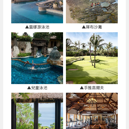
▲露娜游泳池
▲庫布沙灘
▲兒童泳池
▲手推高爾夫