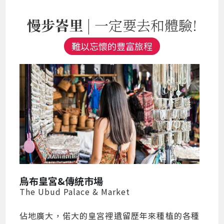
慢步峇里
| 一定要去和體驗!
難以忘懷的豐富旅程
烏布皇宮&傳統市場
The Ubud Palace & Market
佔地廣大，偌大的皇宮裡遺留歷年來種植的各種