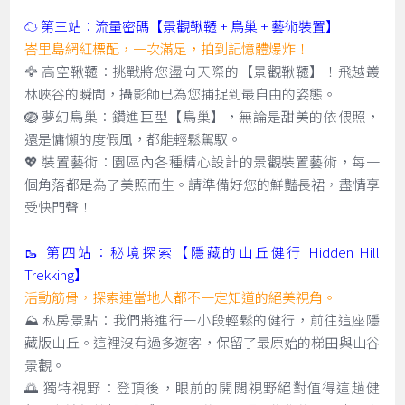
☁️ 第三站：流量密碼【景觀鞦韆 + 鳥巢 + 藝術裝置】
峇里島網紅標配，一次滿足，拍到記憶體爆炸！
🦅 高空鞦韆：挑戰將您盪向天際的【景觀鞦韆】！飛越叢
林峽谷的瞬間，攝影師已為您捕捉到最自由的姿態。
🪺 夢幻鳥巢：鑽進巨型【鳥巢】，無論是甜美的依偎照，
還是慵懶的度假風，都能輕鬆駕馭。
💖 裝置藝術：園區內各種精心設計的景觀裝置藝術，每一
個角落都是為了美照而生。請準備好您的鮮豔長裙，盡情享
受快門聲！
🥾 第四站：秘境探索【隱藏的山丘健行 Hidden Hill
Trekking】
活動筋骨，探索連當地人都不一定知道的絕美視角。
⛰️ 私房景點：我們將進行一小段輕鬆的健行，前往這座隱
藏版山丘。這裡沒有過多遊客，保留了最原始的梯田與山谷
景觀。
🌅 獨特視野：登頂後，眼前的開闊視野絕對值得這趟健