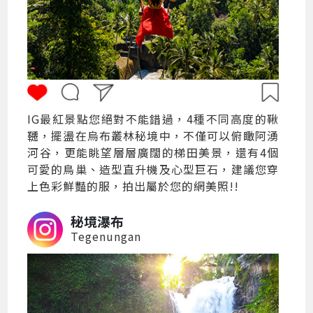
IG最紅景點您絕對不能錯過，4種不同高度的鞦
韆，擺盪在烏布叢林秘境中，不僅可以俯瞰阿湧
河谷，更能眺望層層廣闊的梯田美景，還有4個
可愛的鳥巢、造型直升機及心型巨石，建議您穿
上色彩鮮豔的服，拍出屬於您的網美照!!
秘境瀑布
Tegenungan