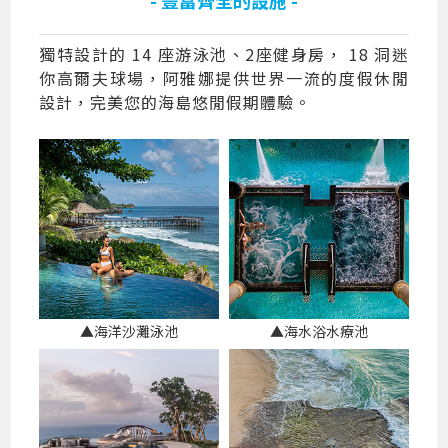
獨特設計的 14 座游泳池、2座健身房， 18 洞迷
你高爾夫球場，阿雅娜提供世界一流的度假休閒
設計，完美您的海島悠閒假期體驗。
▲海洋沙灘泳池
▲海水浴水療池