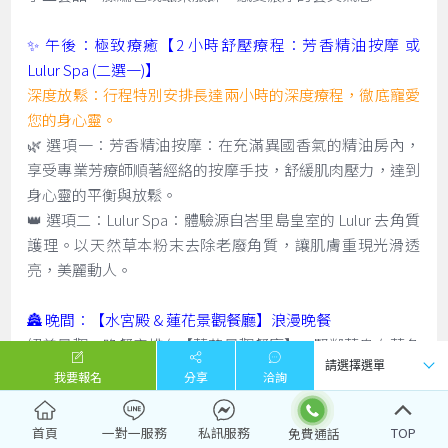
✨ 午後：極致療癒【2 小時舒壓療程：芳香精油按摩 或
Lulur Spa (二選一)】
深度放鬆：行程特別安排長達兩小時的深度療程，徹底寵愛
您的身心靈。
🌿 選項一：芳香精油按摩：在充滿異國香氣的精油房內，
享受專業芳療師順著經絡的按摩手技，舒緩肌肉壓力，達到
身心靈的平衡與放鬆。
👑 選項二：Lulur Spa：體驗源自峇里島皇室的 Lulur 去角質
護理。以天然草本粉末去除老廢角質，讓肌膚重現光滑透
亮，美麗動人。
🏯 晚間：【水宮殿 & 蓮花景觀餐廳】浪漫晚餐
絕美景觀：晚餐安排在【蓮花景觀餐廳】，緊鄰著烏布著名
的【水宮殿】（Pura Taman Saraswati）。
我要報名
分享
洽詢
燭光饗宴：在古老寺廟的背景下，您將面對著滿池盛開的粉
紅蓮花，伴隨著峇里島傳統舞蹈（有時需視表演時間而
首頁
一對一服務
私訊服務
TOP
定），享用精緻的晚餐。