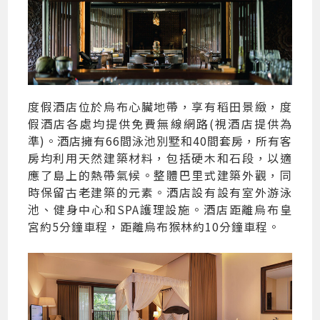
度假酒店位於烏布心臟地帶，享有稻田景緻，度
假酒店各處均提供免費無線網路(視酒店提供為
準)。酒店擁有66間泳池別墅和40間套房，所有客
房均利用天然建築材料，包括硬木和石段，以適
應了島上的熱帶氣候。整體巴里式建築外觀，同
時保留古老建築的元素。酒店設有設有室外游泳
池、健身中心和SPA護理設施。酒店距離烏布皇
宮約5分鐘車程，距離烏布猴林約10分鐘車程。