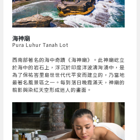
海神廟
Pura Luhur Tanah Lot
西南部著名的海中奇蹟《海神廟》。此神廟屹立
於海中的岩石上，浮沉於印度洋波濤洶湧中，是
為了保祐峇里島世世代代平安而建立的，乃當地
最著名風景區之一。每到落日晚霞滿天，神廟的
翦影與染紅天空形成迷人的畫面。