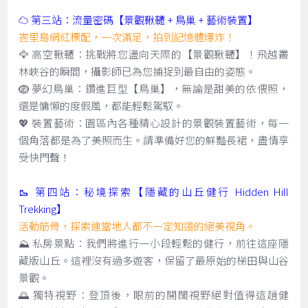
☁️ 第三站：流量密碼【景觀鞦韆 + 鳥巢 + 藝術裝置】
峇里島網紅標配，一次滿足，拍到記憶體爆炸！
🦅 高空鞦韆：挑戰將您盪向天際的【景觀鞦韆】！飛越叢
林峽谷的瞬間，攝影師已為您捕捉到最自由的姿態。
🪺 夢幻鳥巢：鑽進巨型【鳥巢】，無論是甜美的依偎照，
還是慵懶的度假風，都能輕鬆駕馭。
💖 裝置藝術：園區內各種精心設計的景觀裝置藝術，每一
個角落都是為了美照而生。請準備好您的鮮豔長裙，盡情享
受快門聲！
🥾 第四站：秘境探索【隱藏的山丘健行 Hidden Hill
Trekking】
活動筋骨，探索連當地人都不一定知道的絕美視角。
⛰️ 私房景點：我們將進行一小段輕鬆的健行，前往這座隱
藏版山丘。這裡沒有過多遊客，保留了最原始的梯田與山谷
景觀。
🌅 獨特視野：登頂後，眼前的開闊視野絕對值得這趟健