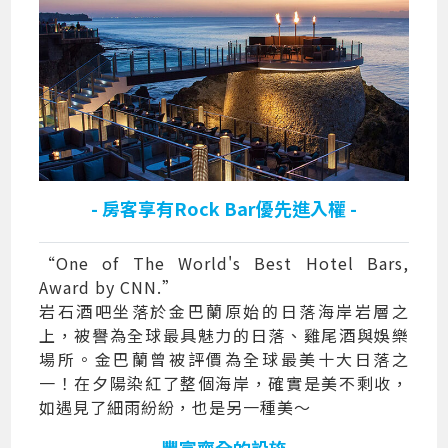
- 房客享有Rock Bar優先進入權 -
“One of The World's Best Hotel Bars,
Award by CNN.”
岩石酒吧坐落於金巴蘭原始的日落海岸岩層之
上，被譽為全球最具魅力的日落、雞尾酒與娛樂
場所。金巴蘭曾被評價為全球最美十大日落之
一！在夕陽染紅了整個海岸，確實是美不剩收，
如遇見了細雨紛紛，也是另一種美～
- 豐富齊全的設施 -