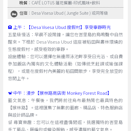
晚餐
：CAFÉ LOTUS 蓮花餐廳-印式風味+飲料
住宿
：Desa Visesa Ubud ( Jungle Suite ) 或同等級
🏨 上午：【Desa Visesa Ubud 度假村】享受寧靜時光
五星級慢活：早晨不設鬧鐘，讓您在峇里島的鳥鳴聲中自然
醒來。下榻於 Desa Visesa Ubud 這座被稻田與叢林環繞的
生態度假村，感受極致的寧靜。
設施體驗：您可以選擇在無邊際泳池畔享受日光浴、或自費
參加飯店內獨有的文化體驗活動（如傳統烹飪課或瑜伽課
程），或是在度假村內美麗的稻田間散步，享受完全放空的
悠閒上午。
🐒 中午：漫步【猴林路商店街 Monkey Forest Road】
藝文氣息：午餐後，我們將前往烏布最熱鬧也最具特色的
【猴林路】。這裡匯集了無數的藝廊、精品店、特色服飾店
與設計師品牌。
🛒 尋寶樂趣：您可以在這裡盡情閒逛，挑選獨特的峇里島
手工藝品、藤編包或蠟染服飾，感受濃厚的藝文氣息。