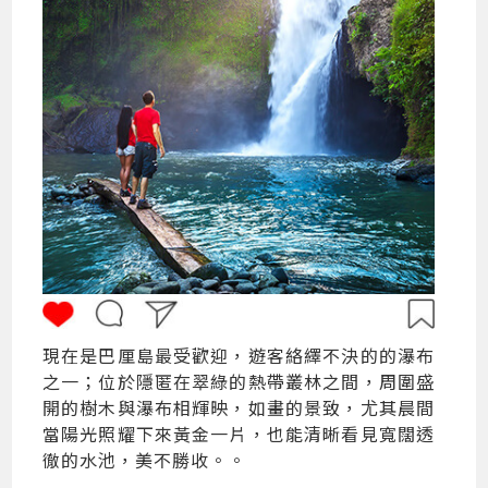
現在是巴厘島最受歡迎，遊客絡繹不決的的瀑布
之一；位於隱匿在翠綠的熱帶叢林之間，周圍盛
開的樹木與瀑布相輝映，如畫的景致，尤其晨間
當陽光照耀下來黃金一片，也能清晰看見寬闊透
徹的水池，美不勝收。。