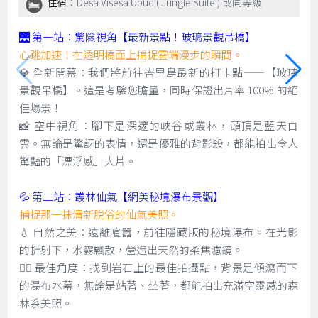
住宿
：Desa Visesa Ubud ( Jungle Suite ) 或同等級
🌉 第一站：驚險視角【最新景點！玻璃景觀吊橋】
心跳加速！在透明橋面上捕捉雲端漫步的瞬間。
💎 全新開幕：我們將前往峇里島最新的打卡點——【玻璃
景觀吊橋】。這是考驗您膽量，同時保證出片率 100% 的絕
佳場景！
📸 空中視角：腳下是深邃的峽谷或叢林，頭頂是藍天白
雲。無論是驚訝的表情，還是優雅的背影殺，都能拍出令人
驚豔的「漂浮感」大片。
💦 第二站：叢林仙氣【網美秘境瀑布景觀】
捕捉那一抹清新脫俗的仙氣美照。
💧 自然之美：遠離喧囂，前往隱藏版的秘境瀑布。在光影
的折射下，水霧飄散，營造出天然的柔焦濾鏡。
🧚‍♀️ 最佳角度：找到岩石上的最佳拍攝點，背景是傾瀉而下
的瀑布水幕，無論是站著、坐著，都能拍出充滿空靈感的森
林系美照。