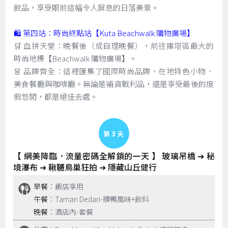
飲品，享受眼前這幅令人屏息的日落美景。
🛍️ 第四站：時尚終點站【Kuta Beachwalk 購物廣場】
🛒 血拼天堂：晚餐後（或自理晚餐），前往庫塔區最大的
時尚地標【Beachwalk 購物廣場】。
👗 品牌齊全：這裡匯集了國際時尚品牌、在地特色小物、
美食餐廳與咖啡廳。無論是補貨戰利品，還是享受最後的度
假悠閒，都是絕佳去處。
Day 3
【 網美降臨．流量密碼全解鎖的一天 】 玻璃吊橋 ➔ 秘
境瀑布 ➔ 鞦韆鳥巢狂拍 ➔ 隱藏山丘健行
早餐
：飯店享用
午餐
：Taman Dedari-髒鴨風味+飲料
晚餐
：酒店內-套餐