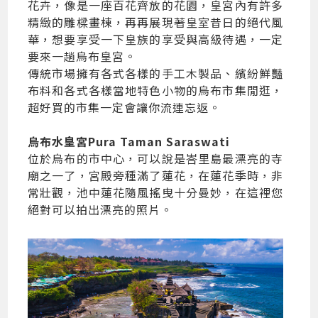
花卉，像是一座百花齊放的花園，皇宮內有許多
精緻的雕樑畫棟，再再展現著皇室昔日的絕代風
華，想要享受一下皇族的享受與高級待遇，一定
要來一趟烏布皇宮。
傳統市場擁有各式各樣的手工木製品、繽紛鮮豔
布料和各式各樣當地特色小物的烏布市集閒逛，
超好買的市集一定會讓你流連忘返。
烏布水皇宮Pura Taman Saraswati
位於烏布的市中心，可以說是峇里島最漂亮的寺
廟之一了，宮殿旁種滿了蓮花，在蓮花季時，非
常壯觀，池中蓮花隨風搖曳十分曼妙，在這裡您
絕對可以拍出漂亮的照片。