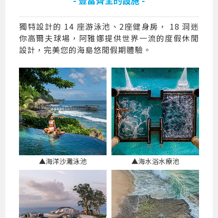
獨特設計的 14 座游泳池、2座健身房， 18 洞迷
你高爾夫球場，阿雅娜提供世界一流的度假休閒
設計，完美您的海島悠閒假期體驗。
▲海洋沙灘泳池
▲海水浴水療池