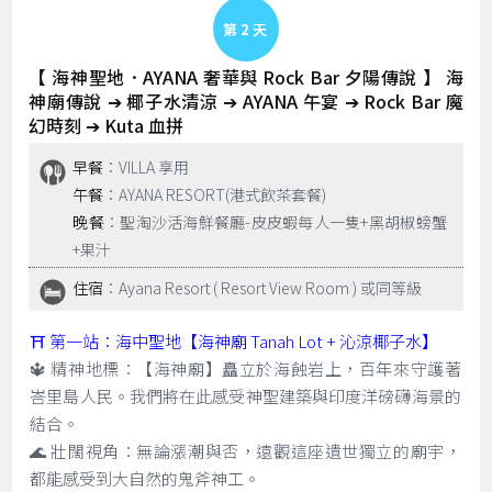
Day 2
【 海神聖地．AYANA 奢華與 Rock Bar 夕陽傳說 】 海
神廟傳說 ➔ 椰子水清涼 ➔ AYANA 午宴 ➔ Rock Bar 魔
幻時刻 ➔ Kuta 血拼
早餐
：VILLA 享用
午餐
：AYANA RESORT(港式飲茶套餐)
晚餐
：聖淘沙活海鮮餐廳-皮皮蝦每人一隻+黑胡椒螃蟹
+果汁
住宿
：Ayana Resort ( Resort View Room ) 或同等級
⛩️ 第一站：海中聖地【海神廟 Tanah Lot + 沁涼椰子水】
🔱 精神地標：【海神廟】矗立於海蝕岩上，百年來守護著
峇里島人民。我們將在此感受神聖建築與印度洋磅礴海景的
結合。
🌊 壯闊視角：無論漲潮與否，遠觀這座遺世獨立的廟宇，
都能感受到大自然的鬼斧神工。