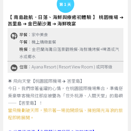
Day 1
【 南島啟航．日落、海鮮與療癒初體驗 】 桃園機場 ➔
峇里島 ➔ 金巴蘭沙灘 ➔ 海鮮晚宴
早餐
：家中美食
午餐
：機上精緻套餐
晚餐
：金巴蘭海灘日落景觀晚餐-海鮮燒烤餐+啤酒或汽
水或椰水
住宿
：Ayana Resort ( Resort View Room ) 或同等級
🌟 飛向天堂【桃園國際機場 ✈️ 峇里島】
今日，我們懷著雀躍的心情，在桃園國際機場集合，準備搭
乘豪華客機飛往那座被譽為「世外桃源、人間天堂」的島嶼
——【峇里島】！
當飛機劃破天際，預示著一場拋開煩惱、擁抱陽光海浪的旅
程即將展開。