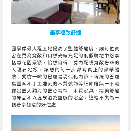
- 盡享極致舒適 -
園景房最大程度地提高了整體舒適度，讓每位賓
客在更為寬敞和自然光線充足的度假勝地中悠享
恬靜花園景觀，怡然自得。房內配備寬敞奢華的
大理石地板，讓您的每一步都有真正的豪華體
驗；獨樹一幟的巴厘島現代化內飾，傳統的巴厘
島圖案和手工雕刻的木質裝飾等細節處無一不流
露出匠人獨到的匠心精神。木質家具、精美舒適
的床品和以溫泉浴為靈感的浴室，這裡不失為一
個奢享愜意的好住處。