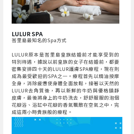
LULUR SPA
峇里島最知名的Spa方式
LULUR原本是峇里島皇族結婚前才能享受到的
特別待遇，據說以前皇族的女子在結婚前，都要
密集安排四十天的LULUR護膚SPA療程，現在則
成為最受歡迎的SPA之一。療程首先以精油按摩
全身，消除疲憊使身體全面放鬆，接著以天然的
LULUR去角質後，再以新鮮的牛奶與優格鎮靜
皮膚，最後將身上的牛奶洗去，舒舒服服的泡個
花瓣浴、浴缸中花瓣的香氣飄散在空氣之中，完
成這兩小時貴族般的療程。