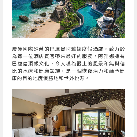
屢獲國際殊榮的巴厘島阿雅娜度假酒店，致力於
為每一位酒店賓客帶來最好的服務。阿雅娜擁有
巴厘島頂級文化、令人嘆為觀止的風景和無與倫
比的水療和健康設施，是一個恢復活力和給予健
康的目的地度假勝地和世外桃源。