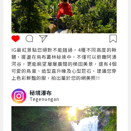
IG最紅景點您絕對不能錯過，4種不同高度的鞦
韆，擺盪在烏布叢林秘境中，不僅可以俯瞰阿湧
河谷，更能眺望層層廣闊的梯田美景，還有4個
可愛的鳥巢、造型直升機及心型巨石，建議您穿
上色彩鮮豔的服，拍出屬於您的網美照!!
秘境瀑布
Tegenungan