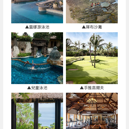
▲露娜游泳池
▲庫布沙灘
▲兒童泳池
▲手推高爾夫