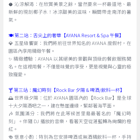
🥥 沁涼解渴：在欣賞美景之餘，當然要來一杯最道地、最
新鮮的現剖椰子水！冰涼甜美的滋味，瞬間帶走南洋的暑
氣。
🍽️ 第二站：舌尖上的奢華【AYANA Resort & Spa 午餐】
💎 五星級饗宴：我們將前往世界知名的 AYANA 度假村，在
園區內享用精緻午餐。
✨ 精緻體驗：AYANA 以其絕美的景觀與頂級的餐飲服務聞
名。在這裡用餐，不僅是味覺的享受，更是視覺與心靈的極
致寵愛。
🍸 第三站：魔幻時刻【Rock Bar 夕陽 & 啤酒/飲料一杯】
🌅 世界級夕陽：位於 AYANA 園區內的【Rock Bar】是全球
十大夕陽酒吧之一，建在懸崖邊緣，緊鄰著海平面。
🎶 氛圍滿分：我們將在此等候峇里島最著名的「魔幻時
刻」。伴隨 DJ 播放的音樂，看著天空從湛藍轉為絢爛的橙
紅。
🍻 愜意小酌：特別為您安排啤酒或無酒精飲料一杯，手持