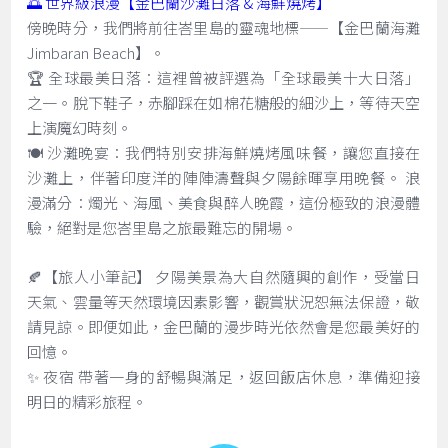
🌅 世界級浪漫【金巴蘭沙灘日落 & 海鮮燒烤】
傍晚時分，我們將前往峇里島的靈魂地標——【金巴蘭海灘
Jimbaran Beach】。
🏆 全球最美日落：這裡曾被評選為「全球最美十大日落」
之一。脫下鞋子，赤腳踩在如棉花糖般的細沙上，等待天空
上演魔幻時刻。
🍽️ 沙灘晚宴：我們特別安排海鮮燒烤風味餐，讓您直接在
沙灘上，伴著印度洋的陣陣濤聲與夕陽餘暉享用晚餐。 浪
漫滿分：燭光、海風、美食與醉人晚霞，這份極致的浪漫體
驗，絕對是您峇里島之旅最難忘的開場。
🍂【旅人小筆記】 夕陽美景為大自然隨興的創作，受當日
天氣、雲量等天然環境因素影響，觀賞狀況恕無法保證，敬
請見諒。即便如此，金巴蘭的漫步時光依然會是您最美好的
回憶。
✨ 夜宿 帶著一身的舒暢與滿足，返回飯店休息，準備迎接
明日的精彩旅程。