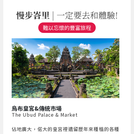
慢步峇里
| 一定要去和體驗!
難以忘懷的豐富旅程
烏布皇宮&傳統市場
The Ubud Palace & Market
佔地廣大，偌大的皇宮裡遺留歷年來種植的各種