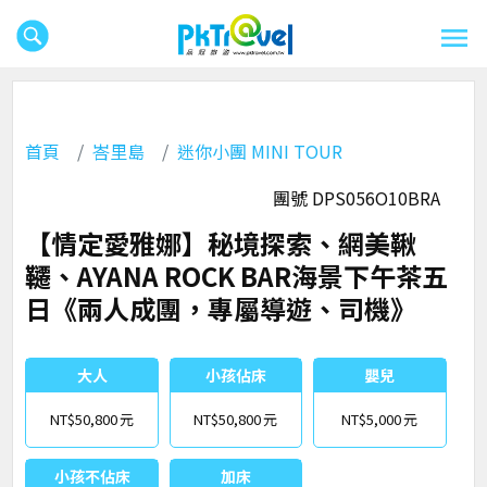
首頁
峇里島
迷你小團 MINI TOUR
團號 DPS056O10BRA
【情定愛雅娜】秘境探索、網美鞦
韆、AYANA ROCK BAR海景下午茶五
日《兩人成團，專屬導遊、司機》
大人
小孩佔床
嬰兒
NT$50,800
NT$50,800
NT$5,000
小孩不佔床
加床