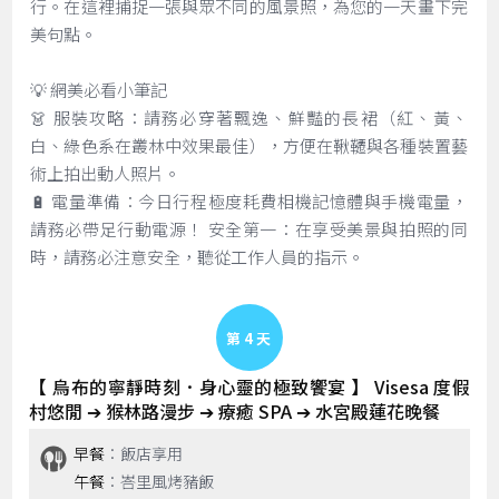
行。在這裡捕捉一張與眾不同的風景照，為您的一天畫下完
美句點。
💡 網美必看小筆記
👗 服裝攻略：請務必穿著飄逸、鮮豔的長裙（紅、黃、
白、綠色系在叢林中效果最佳），方便在鞦韆與各種裝置藝
術上拍出動人照片。
🔋 電量準備：今日行程極度耗費相機記憶體與手機電量，
請務必帶足行動電源！ 安全第一：在享受美景與拍照的同
時，請務必注意安全，聽從工作人員的指示。
Day 4
【 烏布的寧靜時刻．身心靈的極致饗宴 】 Visesa 度假
村悠閒 ➔ 猴林路漫步 ➔ 療癒 SPA ➔ 水宮殿蓮花晚餐
早餐
：飯店享用
午餐
：峇里風烤豬飯