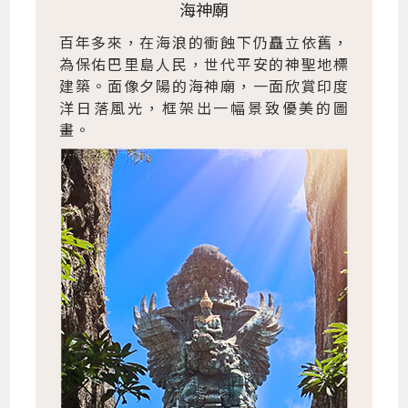
海神廟
百年多來，在海浪的衝蝕下仍矗立依舊，
為保佑巴里島人民，世代平安的神聖地標
建築。面像夕陽的海神廟，一面欣賞印度
洋日落風光，框架出一幅景致優美的圖
畫。