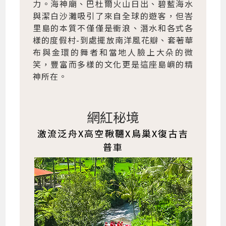
力。海神廟、巴杜爾火山日出、碧藍海水
與潔白沙灘吸引了來自全球的遊客，但峇
里島的本質不僅僅是衝浪、潛水和各式各
樣的度假村-到處擺放南洋風花瓣、套著華
布與金環的舞者和當地人臉上大朵的微
笑，豐富而多樣的文化更是這座島嶼的精
神所在。
網紅秘境
激流泛舟X高空鞦韆X鳥巢X復古吉
普車