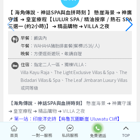
【 海角傳說．神話SPA與血拼時刻 】 懸崖海景 ➔ 神鷹
守護 ➔ 皇室療程【LULUR SPA / 精油按摩 / 熱石 SPA
三選一 (約2小時)】 ➔ 精品購物 ➔ VILLA 之夜
早餐
：飯店內
午餐
：WAHAHA豬肋排套餐(餐標US16/人)
晚餐
：方便逛街遊玩‧敬請自理
住宿
：指定二人一區‧獨棟VILLA：
Villa Kayu Raja、The Light Exclusive Villas & Spa、The
Bidadari Villas & Spa、The Leaf Jimbaran Luxury Villas
或同等級
【海角傳說．神話SPA與血拼時刻】
懸崖海景 ➔ 神鷹守護
➔ 皇室療程 ➔ 精品購物 ➔ VILLA 之夜
📌
第一站：印度洋史詩【烏魯瓦圖斷崖 Uluwatu Cliff】
📍 絕佳視角：站在斷崖之巔，俯瞰浩瀚無邊的印度洋。斷
崖上是觀海的絕佳位置，典型的峇里島精緻建築與朝向大海
首頁
一對一服務
私訊服務
TOP