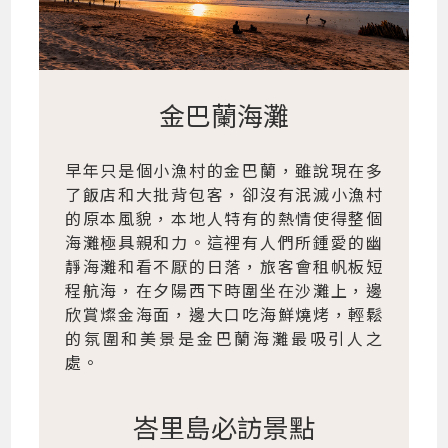
金巴蘭海灘
早年只是個小漁村的金巴蘭，雖說現在多
了飯店和大批背包客，卻沒有泯滅小漁村
的原本風貌，本地人特有的熱情使得整個
海灘極具親和力。這裡有人們所鍾愛的幽
靜海灘和看不厭的日落，旅客會租帆板短
程航海，在夕陽西下時圍坐在沙灘上，邊
欣賞燦金海面，邊大口吃海鮮燒烤，輕鬆
的氛圍和美景是金巴蘭海灘最吸引人之
處。
峇里島必訪景點