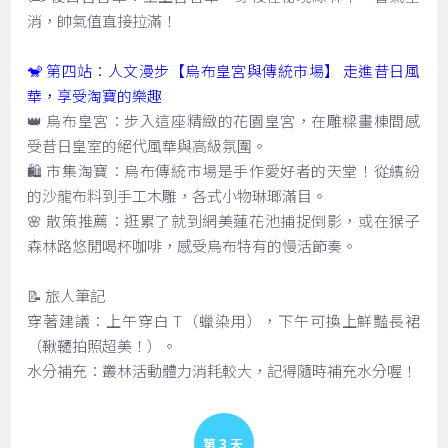
消，帥氣值直接拉滿！
🐒 第四站：人文漫步【烏布皇宮與傳統市場】 走進昔日風
華，享受淘寶的樂趣
👑 烏布皇宮：步入這座精緻的花園皇宮，在雕樑畫棟間感
受昔日皇室的絕代風華與高級氛圍。
🛍️ 市集淘寶：烏布傳統市場是手作愛好者的天堂！從繽紛
的沙龍布料到手工木雕，各式小物琳瑯滿目。
🌸 散策推薦：逛累了就到網美蓮花池捕捉倒影，或在猴子
森林路悠閒喝杯咖啡，感受烏布特有的慢活節奏。
📝 旅人筆記
穿著建議：上午穿白 T（蠟染用），下午可換上鮮豔長裙
（鞦韆拍照超美！）。
水分補充：叢林活動體力消耗較大，記得隨時補充水分喔！
Day 3