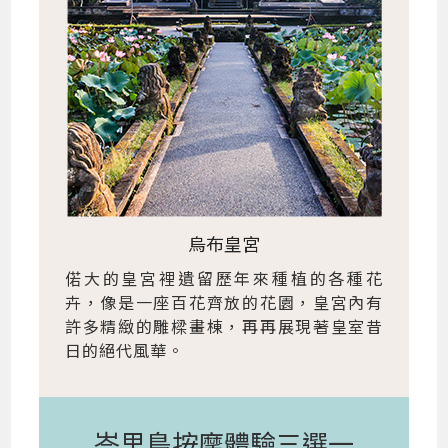
烏布皇宮
偌大的皇宮裡遺留歷年來種植的各種花
卉，像是一座百花齊放的花園，皇宮內有
許多精緻的雕樑畫棟，再再展現著皇室昔
日的絕代風華。
峇里島按摩體驗三選一