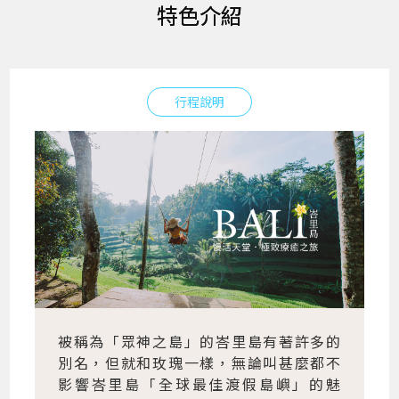
特色介紹
行程說明
被稱為「眾神之島」的峇里島有著許多的
別名，但就和玫瑰一樣，無論叫甚麼都不
影響峇里島「全球最佳渡假島嶼」的魅