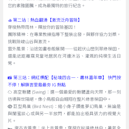
您的素雅圖騰，成為最獨特的旅行紀念。
🚣 第二站：熱血翻湧【激流泛舟冒險】
穿梭熱帶雨林，釋放你的冒險基因！
團隊精神：在專業教練指導下整裝出發，與夥伴協力划槳，
挑戰險峻山谷與激流。
窗外風景：沿途如畫卷般展開——從起伏山巒到翠綠梯田，
還能近距離窺見當地居民在河邊沐浴、灌溉的純樸生活日
常。
📸 第三站：網紅標配【秘境四合一．叢林嘉年華】 快門按
不停！解鎖峇里島最夯 IG 熱點
☁️ 高空鞦韆 (Swing)：選一個最愛的鞦韆盪向天際，那一刻
彷彿與世隔絕，像小鳥般自由翱翔在整片綠意梯田中。
🪺 巨型鳥巢 (Bird Nest)：縮小身子鑽進夢幻鳥巢，無論是
與閨蜜談心或與另一半放閃，都能拍出極具張力的視覺大
片。
🏎️ 復古吉普車：坐上吉普車，穿梭在秘境綠林中，暑氣全