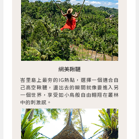
網美鞦韆
峇里島上最夯的IG熱點，選擇一個適合自
己高空鞦韆，盪出去的瞬間就像要進入另
一個世界，享受如小鳥般自由翱翔在叢林
中的刺激感。