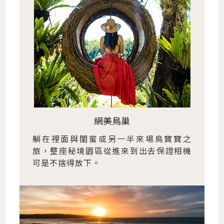
網美鳥巢
躺在裡面與閨蜜或另一半來場鳥寶寶之
旅，整座秘境園區從進來到出去保證相機
可是不捨得放下。