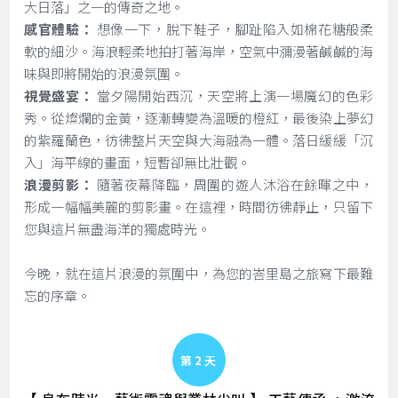
大日落」之一的傳奇之地。
感官體驗：
想像一下，脫下鞋子，腳趾陷入如棉花糖般柔
軟的細沙。海浪輕柔地拍打著海岸，空氣中瀰漫著鹹鹹的海
味與即將開始的浪漫氛圍。
視覺盛宴：
當夕陽開始西沉，天空將上演一場魔幻的色彩
秀。從燦爛的金黃，逐漸轉變為溫暖的橙紅，最後染上夢幻
的紫羅蘭色，彷彿整片天空與大海融為一體。落日緩緩「沉
入」海平線的畫面，短暫卻無比壯觀。
浪漫剪影：
隨著夜幕降臨，周圍的遊人沐浴在餘暉之中，
形成一幅幅美麗的剪影畫。在這裡，時間彷彿靜止，只留下
您與這片無盡海洋的獨處時光。
今晚，就在這片浪漫的氛圍中，為您的峇里島之旅寫下最難
忘的序章。
Day 2