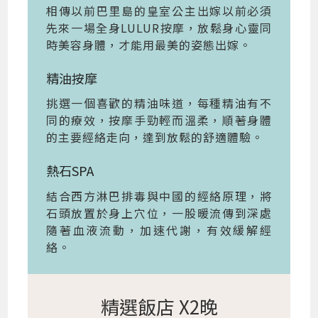
相傳以前巴里島的皇室公主出嫁以前必須
先來一場全身LULUR按摩，放鬆身心靈同
時美容身體，才能用最美的姿態出嫁。
精油按摩
挑選一個喜歡的精油味道，每種精油有不
同的療效，按摩手勁輕而溫柔，順著身體
的主要經絡走向，達到放鬆的舒適體驗。
熱石SPA
結合西方淋巴排毒與中國的經絡原理，將
石頭放置於身上穴位，一股暖流傳到深處
隨著血液流動，加速代謝，有效緩解經
絡。
精選飯店 X2晚