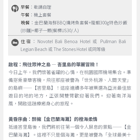
早餐
：敬請自理
午餐
：機上套餐
晚餐
：金巴蘭海鮮BBQ燒烤魚套餐+龍蝦300g特色炒飯
(炒麵)+椰子一顆(餐標US30/人)
住宿
：Novotel Bali Benoa Hotel 或 Pullman Bali
Legian Beach 或 The Stones Hotel 或同等級
啟程：飛往眾神之島 — 峇里島的華麗冒險！
今日上午，我們懷著雀躍的心情，在桃園國際機場集合。準
備搭乘豪華客機，飛往那座被譽為「世外桃源、人間天堂」
的島嶼——【峇里島】！這座連續多年被票選為亞洲最佳旅
遊目的地的地方，正張開雙臂歡迎著我們。 迎著南洋海
風，開啟這趟療癒身心的旅程。
黃昏序曲：醉擁【金巴蘭海灘】的橙海柔情
抵達峇里島後，我們將前往第一個令人屏息的景點——【金
巴蘭海灘】。這裡不只是個海灘，更是被譽為「全球最美十