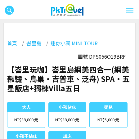
首頁
峇里島
迷你小團 MINI TOUR
團號 DPS056O19BRF
【峇里玩咖】峇里島網美四合一(網美
鞦韆、鳥巢‧吉普車、泛舟) SPA‧五
星飯店+獨棟Villa五日
大人
小孩佔床
嬰兒
NT$38,800
NT$38,800
NT$5,000
小孩不佔床
加床