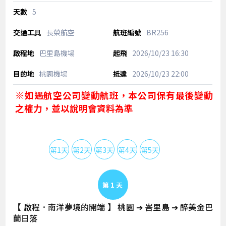
5
長榮航空
BR256
巴里島機場
2026/10/23
16:30
桃園機場
2026/10/23
22:00
※如遇航空公司變動航班，本公司保有最後變動
之權力，並以說明會資料為準
第1天
第2天
第3天
第4天
第5天
Day 1
【 啟程．南洋夢境的開端 】 桃園 ➔ 峇里島 ➔ 醉美金巴
蘭日落