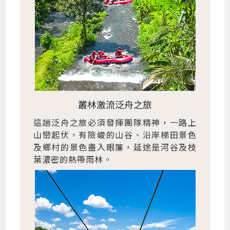
叢林激流泛舟之旅
這趟泛舟之旅必須發揮團隊精神，一路上
山巒起伏，有險峻的山谷、沿岸梯田景色
及鄉村的景色盡入眼簾，延途是河谷及枝
葉濃密的熱帶雨林。