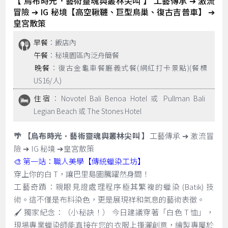
【 烏布時光．藝術靈魂與叢林尖叫 】 工藝傳承 ➔ 激流
冒險 ➔ IG 秘境【高空鞦韆、巨型鳥巢、復古吉普車】 ➔
皇宮散策
早餐
：飯店內
午餐
：秘境園區內泛舟簡餐
晚餐
：復古金龜車餐廳義式餐(網紅打卡景點)(餐標
US16/人)
住宿
：Novotel Bali Benoa Hotel 或 Pullman Bali
Legian Beach 或 The Stones Hotel
🌴 【烏布時光．藝術靈魂與叢林尖叫 】
工藝傳承 ➔ 激流冒
險 ➔ IG 秘境 ➔皇宮散策
🎨 第一站：職人美學【傳統蠟染工坊】
穿上你的白 T，讓巴里島圖騰躍然身間！
工藝奇蹟：親眼見證處理程序極其繁複的蠟染 (Batik) 技
術。這不僅是布料染色，更是展現祥和氣息的藝術表徵。
🖌️ 獨家紀念：（小秘訣！） 今日建議穿著「白色 T 恤」，
現場專業蠟染師能直接在您的衣服上揮灑創意，繪製專屬於