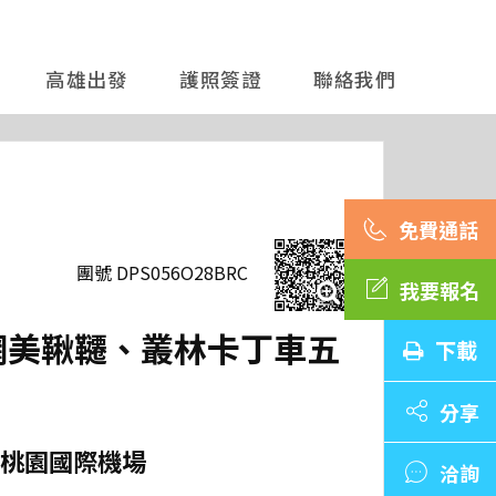
高雄出發
護照簽證
聯絡我們
團號 DPS056O28BRC
我要報名
、網美鞦韆、叢林卡丁車五
下載
分享
桃園國際機場
洽詢