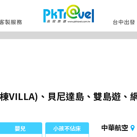
客製服務
台中出發
棟VILLA)、貝尼達島、雙島遊
中華航空
嬰兒
小孩不佔床