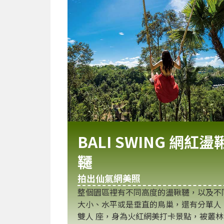
BALI SWING 網紅盪
韆
拍出仙氣網美照
整個園區裡有不同高度的盪鞦韆，以及不
大小、水平或是垂直的鳥巢，還有分單人
雙人 座，身為火紅網美打卡景點，被叢