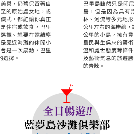
的美譽，仍舊保留著自
巴里島雖然只是印尼
罕至的原始處女地，或
島，但是因為具有
教儀式，都能讓你真正
林、河流等多元地形
論是住宿或飲食，巴里
公里左右的海岸線，讓
的選擇。想要在遠離塵
公里的小島，擁有豐
或是靠近海灘的休閒小
島民與生俱來的藝術
都會是一次感動，巴里
溫和處世態度等條件
的選擇。
及藝術氣息的旅遊勝
的青睞。