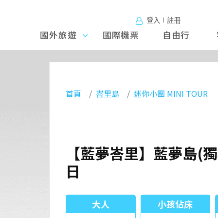
登入∣註冊
國外旅遊
國外旅
國際機票
自由行
遊
首頁
峇里島
迷你小團 MINI TOUR
【藍夢峇里】藍夢島(獨
日
大人
小孩佔床