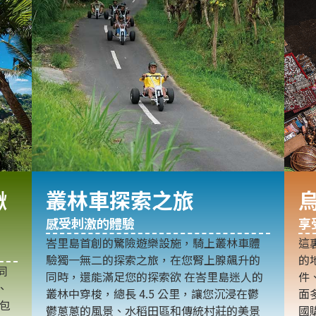
鞦
叢林車探索之旅
感受刺激的體驗
享
峇里島首創的驚險遊樂設施，騎上叢林車體
這
驗獨一無二的探索之旅，在您腎上腺飆升的
的
同
同時，還能滿足您的探索欲 在峇里島迷人的
件
、
叢林中穿梭，總長 4.5 公里，讓您沉浸在鬱
面
林包
鬱蔥蔥的風景、水稻田區和傳統村莊的美景
國