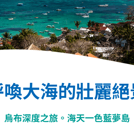
呼喚大海的壯麗絕
烏布深度之旅。海天一色藍夢島