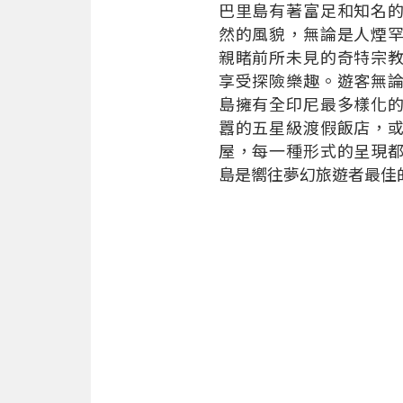
巴里島有著富足和知名
然的風貌，無論是人煙
親睹前所未見的奇特宗
享受探險樂趣。遊客無
島擁有全印尼最多樣化
囂的五星級渡假飯店，
屋，每一種形式的呈現
島是嚮往夢幻旅遊者最佳