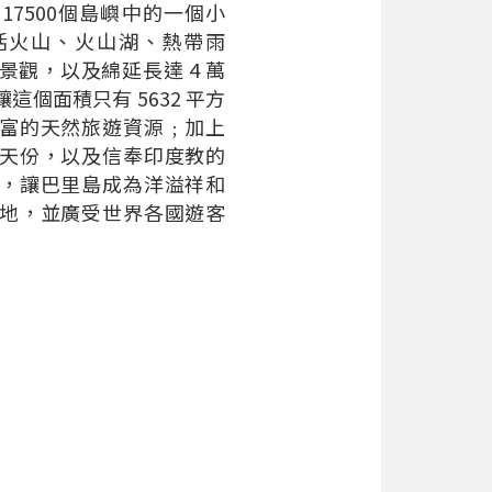
17500個島嶼中的一個小
活火山、火山湖、熱帶雨
景觀，以及綿延長達 4 萬
這個面積只有 5632 平方
富的天然旅遊資源﹔加上
天份，以及信奉印度教的
，讓巴里島成為洋溢祥和
地，並廣受世界各國遊客