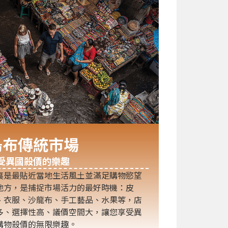
烏布傳統市場
受異國殺價的樂趣
裏是最貼近當地生活風土並滿足購物慾望
地方，是捕捉市場活力的最好時機：皮
、衣服、沙龍布、手工藝品、水果等，店
多、選擇性高、議價空間大，讓您享受異
購物殺價的無限樂趣。