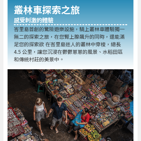
叢林車探索之旅
感受刺激的體驗
峇里島首創的驚險遊樂設施，騎上叢林車體驗獨一
無二的探索之旅，在您腎上腺飆升的同時，還能滿
足您的探索欲 在峇里島迷人的叢林中穿梭，總長
4.5 公里，讓您沉浸在鬱鬱蔥蔥的風景、水稻田區
和傳統村莊的美景中。