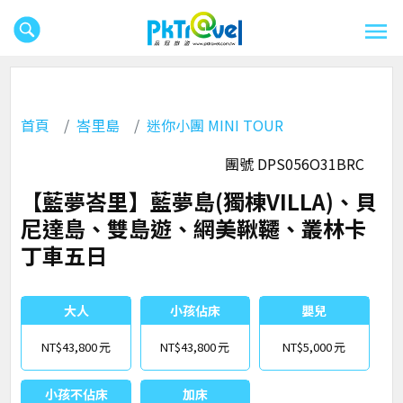
首頁
峇里島
迷你小團 MINI TOUR
團號 DPS056O31BRC
【藍夢峇里】藍夢島(獨棟VILLA)、貝
尼達島、雙島遊、網美鞦韆、叢林卡
丁車五日
大人
小孩佔床
嬰兒
NT$43,800
NT$43,800
NT$5,000
小孩不佔床
加床