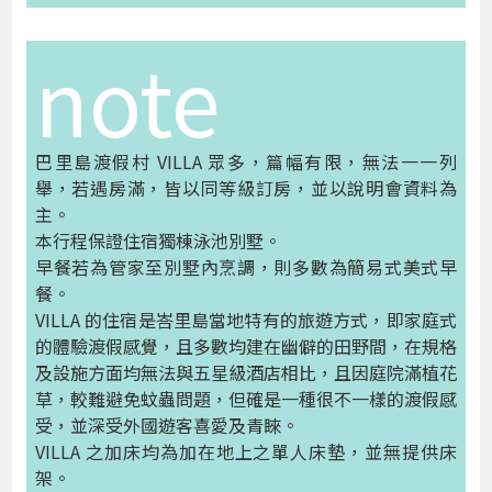
note
巴里島渡假村 VILLA 眾多，篇幅有限，無法一一列
舉，若遇房滿，皆以同等級訂房，並以說明會資料為
主。
本行程保證住宿獨棟泳池別墅。
早餐若為管家至別墅內烹調，則多數為簡易式美式早
餐。
VILLA 的住宿是峇里島當地特有的旅遊方式，即家庭式
的體驗渡假感覺，且多數均建在幽僻的田野間，在規格
及設施方面均無法與五星級酒店相比，且因庭院滿植花
草，較難避免蚊蟲問題，但確是一種很不一樣的渡假感
受，並深受外國遊客喜愛及青睞。
VILLA 之加床均為加在地上之單人床墊，並無提供床
架。