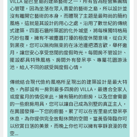
VILLA 是巴里島的建築藝術之一，所有皆為經營集團精
心管理，因為坐落在眾人喜愛的藝術之島，所以設計並
沒有離開它藝術的本身，而體現了主題是最時尚的簡約
風格，這就是其設計的用心之處。沿用了數世紀的傳統
式建築。四面石牆所築起的化外城堡，將每棟獨特格局
巧妙包覆，擁有不被塵囂打擾的極度休閒意境，從白天
到黑夜，您可以無拘無束的在泳池邊把酒言歡，舉杯邀
月，讓您安心享受悠閒的度假時光。每間房不管設計、
擺設都具特殊風格、房間外有發呆亭、專屬花園游泳
池，給人不同的感受與度假心情。
傳統結合現代儉約風格所呈現出的建築設計是最大特
色，內部設有一房到最多四房的 VILLA，最適合全家人
或度蜜月的情侶來此。擁有簡約的廚房，以及您會需要
的一些廚房用具，您可以讓自己成為別墅的真正主人，
在異國發揮一下您的廚藝。累了可以在峇里島式發呆亭
休息，為你提供完全放鬆休閑的空間。當黃昏降臨你可
以欣賞日落的美景，而晚上你也可以擁有寧靜浪漫的夜
空...