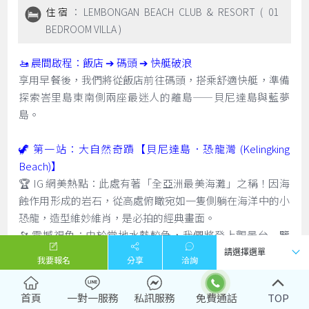
住宿
：LEMBONGAN BEACH CLUB & RESORT ( 01
BEDROOM VILLA )
🚤 晨間啟程：飯店 ➔ 碼頭 ➔ 快艇破浪
享用早餐後，我們將從飯店前往碼頭，搭乘舒適快艇，準備
探索峇里島東南側兩座最迷人的離島——貝尼達島與藍夢
島。
🦖 第一站：大自然奇蹟【貝尼達島．恐龍灣 (Kelingking
Beach)】
🏆 IG 網美熱點：此處有著「全亞洲最美海灘」之稱！因海
蝕作用形成的岩石，從高處俯瞰宛如一隻側躺在海洋中的小
恐龍，造型維妙維肖，是必拍的經典畫面。
🔭 震撼視角：由於當地水勢較急，我們將登上觀景台一覽
壯麗景色。感受這座無污染純淨島嶼的原始魅力，絕對讓您
我要報名
分享
洽詢
大呼過癮！
首頁
一對一服務
私訊服務
免費通話
TOP
🌴 第二站：下午前往【藍夢島 Lembongan Island】