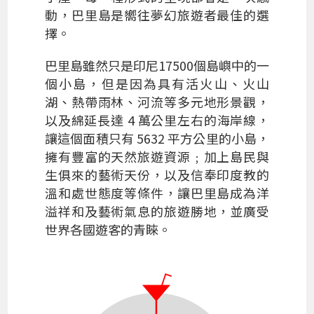
動，巴里島是嚮往夢幻旅遊者最佳的選
擇。
巴里島雖然只是印尼17500個島嶼中的一
個小島，但是因為具有活火山、火山
湖、熱帶雨林、河流等多元地形景觀，
以及綿延長達 4 萬公里左右的海岸線，
讓這個面積只有 5632 平方公里的小島，
擁有豐富的天然旅遊資源﹔加上島民與
生俱來的藝術天份，以及信奉印度教的
溫和處世態度等條件，讓巴里島成為洋
溢祥和及藝術氣息的旅遊勝地，並廣受
世界各國遊客的青睞。