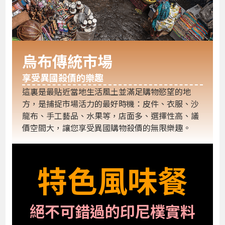
烏布傳統市場
享受異國殺價的樂趣
這裏是最貼近當地生活風土並滿足購物慾望的地
方，是捕捉市場活力的最好時機：皮件、衣服、沙
龍布、手工藝品、水果等，店面多、選擇性高、議
價空間大，讓您享受異國購物殺價的無限樂趣。
特色風味餐
絕不可錯過的印尼樸實料