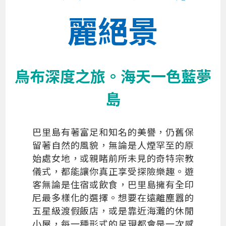
麗絕景
烏布深度之旅。海天一色藍夢
島
巴里島有著富足和知名的美譽，仍舊保
留著自然的風貌，無論是人煙罕至的原
始處女地，或親睹前所未見的奇特宗教
儀式，都能讓你真正享受探險樂趣。遊
客無論是住宿或飲食，巴里島擁有全印
尼最多樣化的選擇。想要在遠離塵囂的
五星級渡假飯店，或是靠近海灘的休閒
小屋，每一種形式的呈現都會是一次感