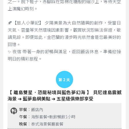
之一。脫下鞋子，赤腳踩在如棉花糖般的細沙上，等待天空
上演魔幻時刻。
🍂【旅人小筆記】 夕陽美景為大自然隨興的創作，受當日
天氣、雲量等天然環境因素影響，觀賞狀況恕無法保證，敬
請見諒。即便如此，金巴蘭的漫步時光依然會是您最美好的
回憶。
✨ 夜宿 帶著一身的舒暢與滿足，返回飯店休息，準備迎接
明日的精彩旅程。
Day 2
【 離島雙星．恐龍秘境與藍色夢幻海 】 貝尼達島震撼
海景 ➔ 藍夢島網美點 ➔ 五星級俱樂部享受
早餐
：飯店內
午餐
：海鮮套餐+軟飲暢飲1小時
晚餐
：泰式海景餐廳套餐