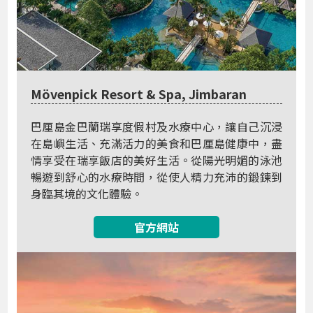
Mövenpick Resort & Spa, Jimbaran
巴厘島金巴蘭瑞享度假村及水療中心，讓自己沉浸
在島嶼生活、充滿活力的美食和巴厘島健康中，盡
情享受在瑞享飯店的美好生活。從陽光明媚的泳池
暢遊到舒心的水療時間，從使人精力充沛的鍛鍊到
身臨其境的文化體驗。
官方網站