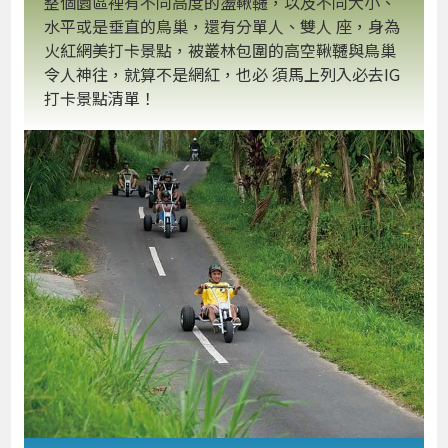
整個園區裡有不同高度的盪鞦韆，以及不同大小、
水平或是垂直的鳥巢，還有分單人、雙人 座，身為
火紅網美打卡景點，被叢林包圍的高空鞦韆與鳥巢
令人神往，就算不是網紅，也必 須馬上列入必去IG
打卡景點清單！