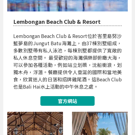
Lembongan Beach Club & Resort
Lembongan Beach Club & Resort位於峇里島努沙
藍夢島的Jungut Batu海灘上，由37棟別墅組成，
多數別墅帶有私人泳池，每棟別墅都提供了寬敞的
私人休息空間。 最受歡迎的海灘俱樂部俯瞰大海，
可以參加各種活動，例如站立划槳，沈船衝浪，划
獨木舟，浮潛。餐廳提供令人垂涎的國際和當地美
食，欣賞迷人的日落和招牌雞尾酒。這Beach Club
也是Bali Hai水上活動的中午休息之處。
官方網站