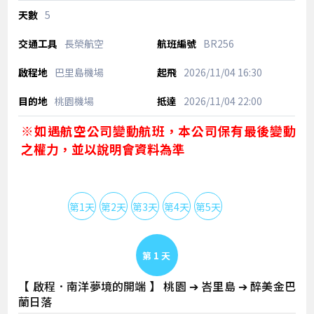
5
長榮航空
BR256
巴里島機場
2026/11/04
16:30
桃園機場
2026/11/04
22:00
※如遇航空公司變動航班，本公司保有最後變動
之權力，並以說明會資料為準
第1天
第2天
第3天
第4天
第5天
Day 1
【 啟程．南洋夢境的開端 】 桃園 ➔ 峇里島 ➔ 醉美金巴
蘭日落