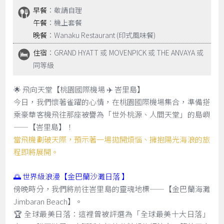
早餐
：敬請自理
午餐
：機上套餐
晚餐
：Wanaku Restaurant (印式風味餐)
住宿
：GRAND HYATT 或 MOVENPICK 或 THE ANVAYA 或
同等級
🌟 飛向天堂【桃園國際機場 ✈️ 峇里島】
今日，我們懷著雀躍的心情，在桃園國際機場集合，準備搭
乘豪華客機飛往那座被譽為「世外桃源、人間天堂」的島嶼
——【峇里島】！
當飛機劃破天際，預示著一場拋開煩惱、擁抱陽光海浪的旅
程即將展開。
🌅 世界級浪漫【金巴蘭沙灘日落 】
傍晚時分，我們將前往峇里島的靈魂地標——【金巴蘭海灘
Jimbaran Beach】。
🏆 全球最美日落：這裡曾被評選為「全球最美十大日落」