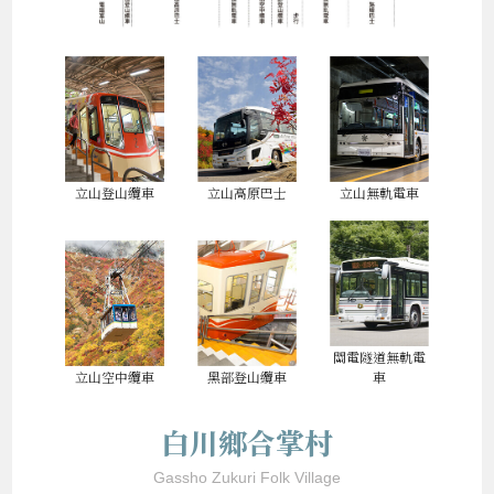
立山登山纜車
立山高原巴士
立山無軌電車
關電隧道無軌電
立山空中纜車
黑部登山纜車
車
白川鄉合掌村
Gassho Zukuri Folk Village