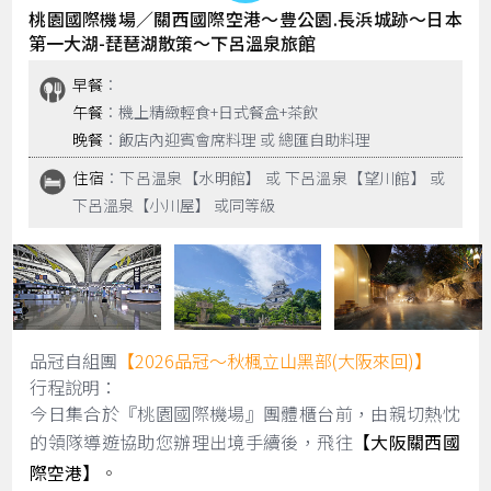
桃園國際機場／關西國際空港〜豊公園.長浜城跡〜日本
第一大湖-琵琶湖散策〜下呂溫泉旅館
早餐
：
午餐
：機上精緻輕食+日式餐盒+茶飲
晚餐
：飯店內迎賓會席料理 或 總匯自助料理
住宿
：下呂温泉【水明館】 或 下呂溫泉【望川館】 或
下呂溫泉【小川屋】 或同等級
品冠自組團
【2026品冠～秋楓立山黑部(大阪來回)】
行程說明：
今日集合於『桃園國際機場』團體櫃台前，由親切熱忱
的領隊導遊協助您辦理出境手續後，飛往
【大阪關西國
際空港】
。