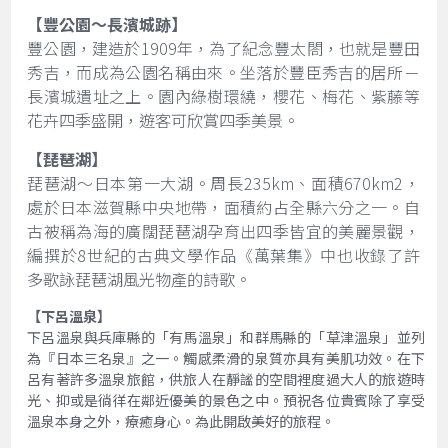
【豐公園～長濱城跡】
豐公園，建造於1909年，為了紀念豐太閤，也就是豐田
秀吉，而成為公園名稱由來。坐落於豐臣秀吉的居所－
長濱城遺址之上。園內綠樹環繞，櫻花、梅花、紫藤等
花卉四季盛開，遊客可欣賞四季美景。
【琵琶湖】
琵琶湖～日本第一大湖。周長235km、面積670km2，
處於日本滋賀縣中央地帶，面積約占全縣六分之一。自
古被稱為海的廣闊琵琶湖孕育出四季皆宜的美麗景觀，
編撰於8世紀的古典文學作品《萬葉集》中也收錄了許
多歌詠琵琶湖風光物產的詩歌。
【下呂溫泉】
下呂溫泉與兵庫縣的「有馬溫泉」和群馬縣的「草津溫泉」並列
為『日本三名泉』之一。觸感柔滑的泉質亦具有美肌功效。在下
呂有著許多溫泉旅館，供旅人在靜謐的空間裡度過大人的旅遊時
光、抑或是徜徉在鄰近優美的景色之中。預祝各位貴賓除了享受
溫泉本身之外，療癒身心。為此開啟美好的旅程。