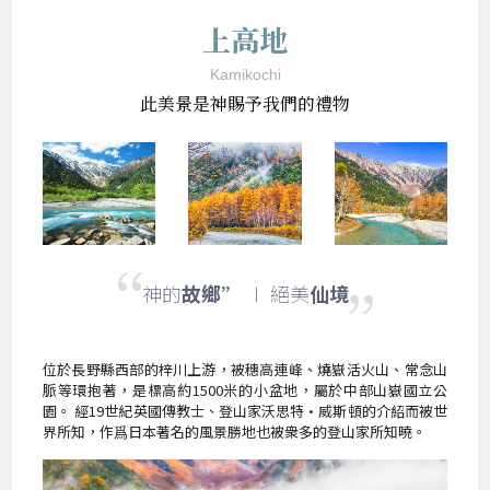
上高地
Kamikochi
此美景是神賜予我們的禮物
神的
故鄉”
∣ 絕美
仙境
位於長野縣西部的梓川上游，被穗高連峰、燒嶽活火山、常念山
脈等環抱著，是標高約1500米的小盆地，屬於中部山嶽國立公
園。 經19世紀英國傳教士、登山家沃思特•威斯頓的介紹而被世
界所知，作爲日本著名的風景勝地也被衆多的登山家所知曉。