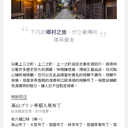
不凡的
鄉村之旅
，佇立著傳統
建築屋舍
沿著上三之町、上二之町、上一之町這些主要街道前行，兩旁林
立著許多歷史悠久的酒藏、味噌釀造廠、傳統工藝品店、日式點
心鋪和咖啡廳。您可以在此品嚐當地著名的飛驒牛壽司、飛驒牛
串燒，或是享用香醇的清酒和口感滑順的飛驒布丁。每間店鋪都
充滿獨特的魅力，讓人忍不住駐足探索。
特別
贈送
高山プリン亭超人氣布丁
此為贈送性質，恕不退費。
有六種口味（擇一）
高山布丁、大雪布丁、雪國布丁、抹茶布丁、雪國草莓布丁、雪