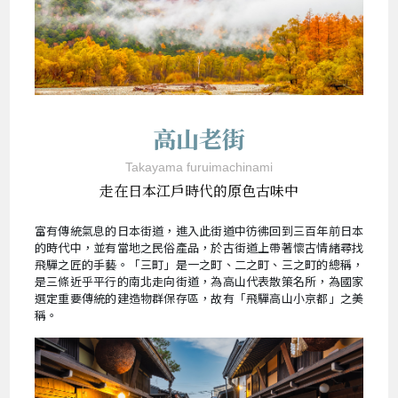
高山老街
Takayama furuimachinami
走在日本江戶時代的原色古味中
富有傳統氣息的日本街道，進入此街道中彷彿回到三百年前日本
的時代中，並有當地之民俗產品，於古街道上帶著懷古情緒尋找
飛驒之匠的手藝。「三町」是一之町、二之町、三之町的總稱，
是三條近乎平行的南北走向街道，為高山代表散策名所，為國家
選定重要傳統的建造物群保存區，故有「飛驒高山小京都」之美
稱。