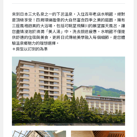
來到日本三大名泉之一的下呂溫泉，入住百年老店水明館，絕對
是頂級享受！四周環繞雄偉的大自然富含四季之美的庭園，擁有
三座風格迥異的大浴場，包括可眺望飛驒川的展望露天風呂，讓
您盡情浸泡於滑潤「美人湯」中，洗去旅途疲憊。水明館不僅提
供舒適的住宿與美食，更將日式傳統美學融入每個細節，是您體
驗溫泉鄉魅力的理想選擇。
＊房型以訂到的為準