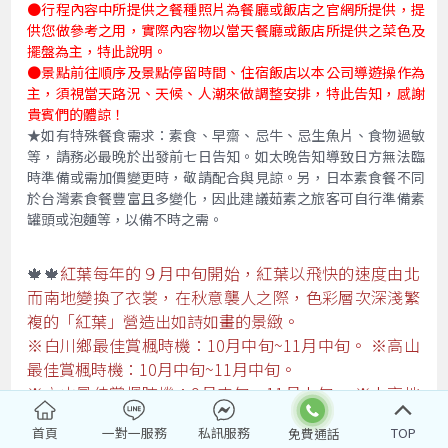
●行程內容中所提供之餐種照片為餐廳或飯店之官網所提供，提
供您做參考之用，實際內容物以當天餐廳或飯店所提供之菜色及
擺盤為主，特此說明。
●景點前往順序及景點停留時間、住宿飯店以本公司導遊操作為
主，須視當天路況、天候、人潮來做調整安排，特此告知，感謝
貴賓們的體諒！
★如有特殊餐食需求：素食、早齋、忌牛、忌生魚片、食物過敏
等，請務必最晚於出發前七日告知。如太晚告知導致日方無法臨
時準備或需加價變更時，敬請配合與見諒。另，日本素食餐不同
於台灣素食餐豐富且多變化，因此建議茹素之旅客可自行準備素
罐頭或泡麵等，以備不時之需。
🍁🍁
紅葉每年的９月中旬開始，紅葉以飛快的速度由北
而南地變換了衣裳，在秋意襲人之際，色彩層次深淺繁
複的「紅葉」營造出如詩如畫的景緻。
※白川鄉最佳賞楓時機：10月中旬~11月中旬。 ※高山
最佳賞楓時機：10月中旬~11月中旬。
※立山最佳賞楓時機：9月中旬～11月上旬。 ※上高地
最佳賞楓時機：10月中旬~11月上旬。
首頁
一對一服務
私訊服務
TOP
🍁紅葉期參考：預測9月中旬至11月下旬左右，會隨各