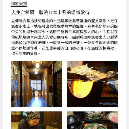
獨家
安排
入住合掌屋 體驗日本卡桑的溫情款待
以傳統合掌造技術建造的木造建築散發著濃濃的歷史氣息，走在
民宿走廊上，地板發出微微嘰乖嘰乖的聲響，看著老奶奶在房間
中央的地爐升起炭火，溫暖了整棟合掌屋與旅人的心，今晚就在
傳統地爐邊享用主人的愛心晚餐吧！回到房間時民宿主人已靜悄
悄地替我們鋪好床鋪，一層又一層的棉被，一旁又是暖烘烘的暖
爐不停地運作著，在如此寧靜的白川鄉夜晚，在溫暖的棉窩裡，
進入甜美的夢鄉。