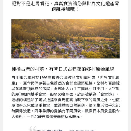
絕對不是走馬看花，真真實實讓您與世界文化遺產零
距離接觸哦！
純樸古老的村落，有著日式古建築的鄉村原始風貌
白川鄉合掌村於1995年被聯合國教科文組織列為「世界文化遺
產」，至今仍保存著古色蒼然的合掌造建築風格，全村有百餘幢
以茅草覆頂建成的房屋，全部由人力手工興建寸釘不用，人字型
的屋頂如同雙手合掌一般呈60度斜面，於是被稱為「合掌造」，
這樣的構造除了可以抵擋來自周圍高山吹下來的寒風之外，也使
屋頂得以承載厚重積雪，並讓積雪自然崩落。優閒生活似乎忘記
時間得流逝，四季季節的變換有不同風貌，就像日本風景畫般令
人著迷，一同沉靜在緩慢美學的私密時光。