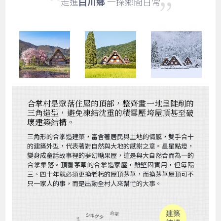
走進
白川鄉
一探鄉間日常
合掌村是聚落住屋的頂部，整齊畫一地呈陡削的
三角造型，避免凍結沈重的積雪壓垮屋頂甚至破
壞建築結構。
三角形的合掌造建築，富含著居民與土地的情感，雙手合十
的建築外型，代表著對自然與大地的感謝之意。星星點燈，
變身成童話故事裡的夢幻糖果屋，這是與大自然合而為一的
合掌集落。頂覆茅草的合掌造家屋，雖堅固實用，但每隔
三、四十年就必須更換老杇的屋頂茅草，而換茅草屋頂可不
只一家人的事，而是出動全村人來幫忙的大事。