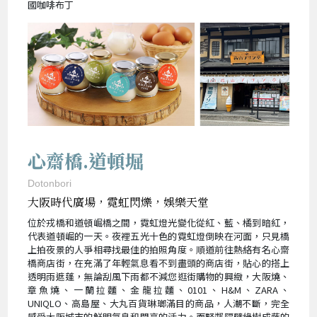
國咖啡布丁
心齋橋.道頓堀
Dotonbori
大阪時代廣場，霓虹閃爍，娛樂天堂
位於戎橋和道頓崛橋之間，霓虹燈光變化從紅、藍、橘到暗紅，
代表道頓崛的一天。夜裡五光十色的霓虹燈倒映在河面，只見橋
上拍夜景的人爭相尋找最佳的拍照角度。順道前往熱絡有名心齋
橋商店街，在充滿了年輕氣息看不到盡頭的商店街，貼心的搭上
透明雨遮蓬，無論刮風下雨都不減您逛街購物的興緻，大阪燒、
章魚燒、一蘭拉麵、金龍拉麵、0101、H&M、ZARA、
UNIQLO、高島屋、大丸百貨琳瑯滿目的商品，人潮不斷，完全
感受大阪城市的鮮明氣息和閃亮的活力。而緊鄰隔壁綠樹成蔭的