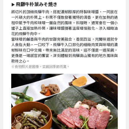
飛騨牛朴葉みそ焼き
▶
將切片的頂級飛驒牛肉，搭配濃郁醇厚的特製味噌醬，一同放在
一片碩大的朴葉上。朴葉不僅散發著獨特的清香，更在加熱的過
程中賦予牛肉和味噌一層自然的風味。料理時，通常會在一個小
爐子上直接加熱朴葉，讓味噌醬隨著溫度緩慢融化、滲入細緻油
花的飛驒牛肉中。
當味噌的鹹香與牛肉的甘甜完美融合，香氣四溢，光聞味道就令
人食指大動。一口咬下，飛驒牛入口即化的細緻肉質與味噌的濃
郁鮮味在口中交織，帶來無比滿足的滋味。這不僅是一道菜餚，
更像是一場感官的饗宴，深刻體驗到飛驒高山獨有的地方風味與
款待之心。
※食物照片是圖像。菜餚因季節而異。