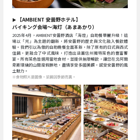
【AMBIENT 安曇野ホテル】
▶
バイキング会場～海灯（あまあかり）
2025年4月，AMBIENT安曇野酒店「海燈」自助餐華麗升級！這
場以「光」為主題的翻新，將安曇野的歷史與文化融入餐飲體
驗。我們引以為傲的自助晚餐全面革新，除了原有的日式與西式
佳餚，更融合了中式風味，打造出涵蓋信州獨特菜色的豐富饗
宴。所有菜色皆選用當地食材，並提供無限暢飲，讓您在北阿爾
卑斯環繞的山間度假勝地，盡情享受多國美饌，感受安曇野的風
土魅力。
※食物照片是圖像。菜餚因季節而異。