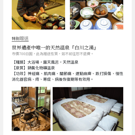
特別
贈送
世界遺產中唯一的天然溫泉『白川之湯』
市價700日圓，此為贈送性質，如不前往恕不退費。
【種類】大浴場，露天風呂，天然溫泉
【泉質】鈉氯化物礦溫泉
【功效】神經痛、肌肉痛、關節痛、運動麻痺、跌打損傷、慢性
消化器官病、痔、寒症、病後恢復期等有效用。