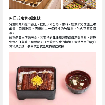
日式定食-鰻魚飯
▶
蒲燒鰻魚鋪在白飯上，搭配少許蛋絲，香料。鰻魚炭烤並塗上甜
鹹醬，口感軟糯。旁邊附上一個碗裡的味噌湯，內含豆腐和海
帶。
鰻重是日本傳統美食，其獨特的風味和營養價值深受喜愛。這種
定食不僅美味，還體現了日本飲食文化的精髓，提供豐富的蛋白
質和滿足感，是替代日式風味的絕佳選擇。