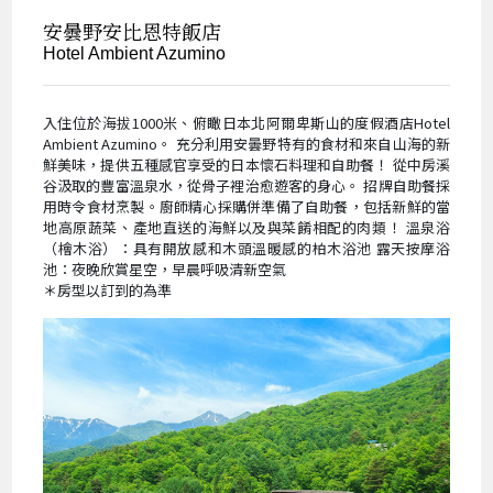
安曇野安比恩特飯店
Hotel Ambient Azumino
入住位於海拔1000米、俯瞰日本北阿爾卑斯山的度假酒店Hotel
Ambient Azumino。 充分利用安曇野特有的食材和來自山海的新
鮮美味，提供五種感官享受的日本懷石料理和自助餐！ 從中房溪
谷汲取的豐富溫泉水，從骨子裡治愈遊客的身心。 招牌自助餐採
用時令食材烹製。廚師精心採購併準備了自助餐，包括新鮮的當
地高原蔬菜、產地直送的海鮮以及與菜餚相配的肉類！ 溫泉浴
（檜木浴）：具有開放感和木頭溫暖感的柏木浴池 露天按摩浴
池：夜晚欣賞星空，早晨呼吸清新空氣
＊房型以訂到的為準