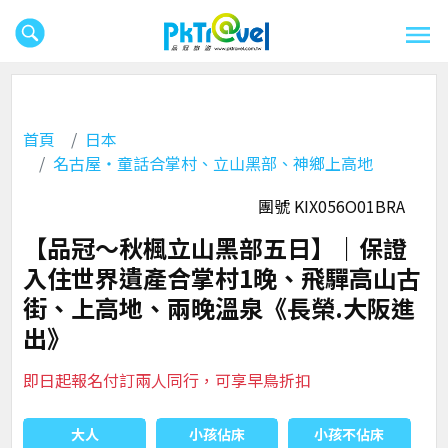
首頁
日本
名古屋‧童話合掌村、立山黑部、神鄉上高地
團號 KIX056O01BRA
【品冠～秋楓立山黑部五日】｜保證
入住世界遺產合掌村1晚、飛驒高山古
街、上高地、兩晚溫泉《長榮.大阪進
出》
即日起報名付訂兩人同行，可享早鳥折扣
大人
小孩佔床
小孩不佔床