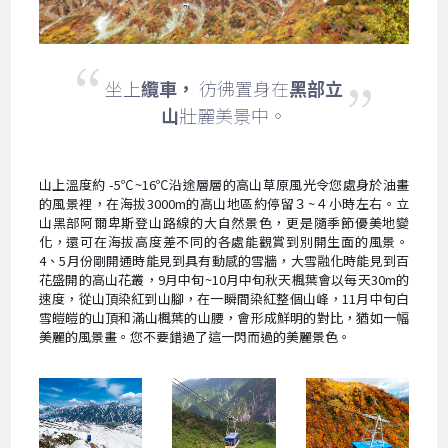
坐上
纜車，
彷彿置身在
黑部立
山
壯麗美景中。
山上溫度約 -5℃~16℃沿途層層的高山草原風光令您處身於油畫
的風景裡，在海拔3000m的高山地區約停留３~４小時左右。立
山黑部阿爾卑斯登山路線的大自然景色，更是隨季節優美地變
化，還可在海拔高度差不同的各處能觀賞到別開生面的風景。
4、5月份剛開通時能見到具有動感的雪牆，大雪融化時能見到百
花盛開的高山花叢，9月中旬~10月中旬秋天楓葉會以每天30m的
速度，從山頂染紅到山腳，在一瞬間染紅整個山峰，11月中旬白
雪皚皚的山頂和滿山楓葉的山腰，會形成鮮明的對比，猶如一幅
美麗的風景畫。您不要錯過了這一閃而過的美麗景色。