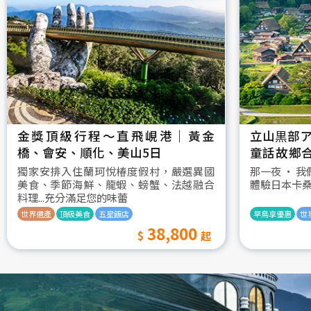
金獎頂級行程～直飛峴港｜黃金
立山黒部ア
橋、會安、順化、美山5日
童話故鄉
村古街町5
獨家安排入住蘭珂悅椿度假村，嚴選異國
那一夜 ‧ 
美食、季節海鮮、龍蝦、螃蟹、法越融合
體驗日本卡
料理...充分滿足您的味蕾
世界遺產
頂級美食
五星飯店
早鳥享優惠
世
38,800