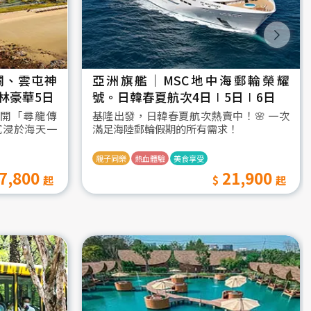
瀾、雲屯神
亞洲旗艦｜MSC地中海郵輪榮耀
林豪華5日
號。日韓春夏航次4日∣5日∣6日
開「尋龍傳
基隆出發，日韓春夏航次熱賣中！🌸 一次
沉浸於海天一
滿足海陸郵輪假期的所有需求！
親子同樂
熱血體驗
美食享受
7,800
21,900