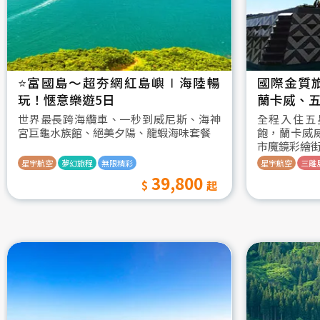
⭐️富國島～超夯網紅島嶼∣海陸暢
國際金質
玩！愜意樂遊5日
蘭卡威、五
世界最長跨海纜車、一秒到威尼斯、海神
全程入住五
宮巨龜水族館、絕美夕陽、龍蝦海味套餐
飽，蘭卡威
市魔鏡彩繪
星宇航空
夢幻旅程
無限精彩
星宇航空
三離
39,800