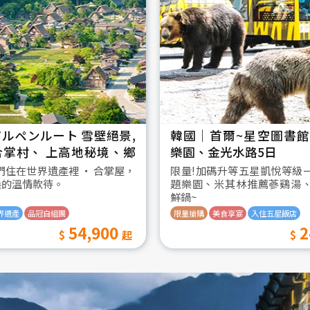
ルペンルート 雪壁絕景,
韓國│首爾~星空圖書館2
合掌村、 上高地秘境、鄉
樂園、金光水路5日
日
我們住在世界遺產裡 ‧ 合掌屋，
限量!加碼升等五星凱悅等級
桑的溫情款待。
題樂園、米其林推薦蔘鷄湯
鮮鍋~
界遺產
品冠自組團
限量搶購
美食享宴
入住五星飯店
54,900
2