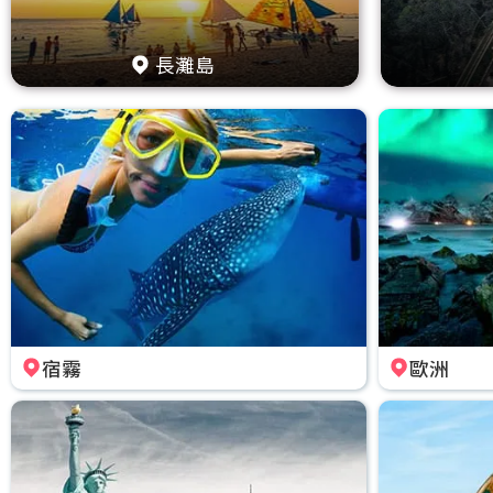
長灘島
宿霧
歐洲