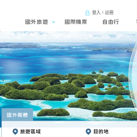
登入∣註冊
國外旅遊
國外旅
國際機票
自由行
遊
往前
國外團體
旅遊區域
目的地