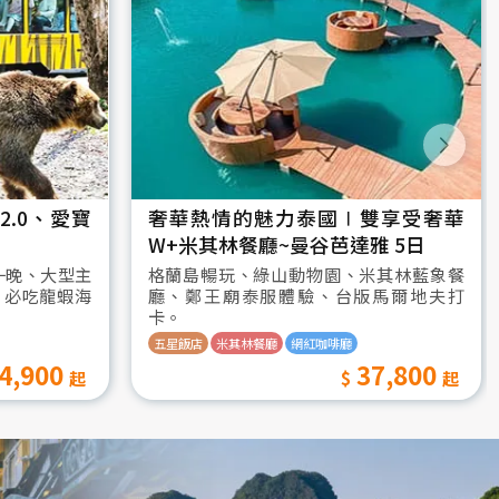
.0、愛寶
奢華熱情的魅力泰國∣雙享受奢華
W+米其林餐廳~曼谷芭達雅 5日
一晚、大型主
格蘭島暢玩、綠山動物園、米其林藍象餐
、必吃龍蝦海
廳、鄭王廟泰服體驗、台版馬爾地夫打
卡。
五星飯店
米其林餐廳
網紅咖啡廳
4,900
37,800