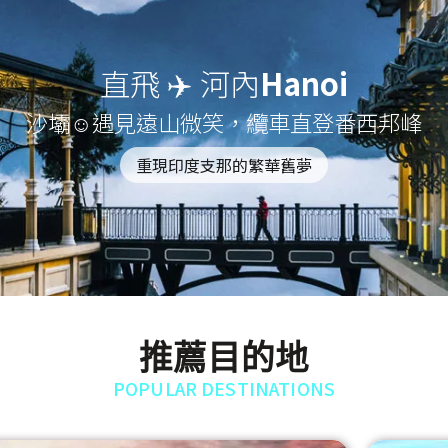
直飛 ✈️ 河內
Hanoi
沙壩☺遇見遠山微笑，纜車直登番西邦峰
重現印度支那的繁華舊夢
推薦目的地
POPULAR DESTINATIONS