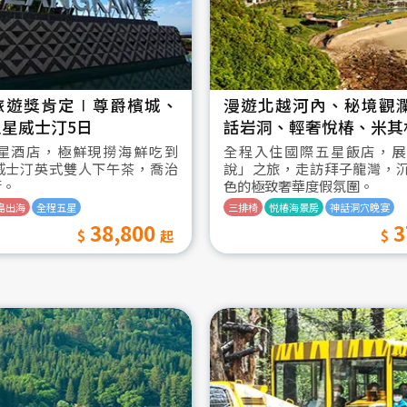
旅遊獎肯定∣尊爵檳城、
漫遊北越河內、秘境觀
星威士汀5日
話岩洞、輕奢悅椿、米其
星酒店，極鮮現撈海鮮吃到
全程入住國際五星飯店，展
威士汀英式雙人下午茶，喬治
說」之旅，走訪拜子龍灣，
街。
色的極致奢華度假氛圍。
島出海
全程五星
三排椅
悦椿海景房
神話洞穴晚宴
38,800
3