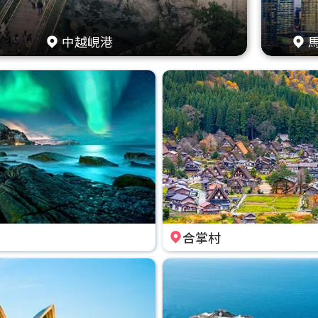
中越峴港
合掌村