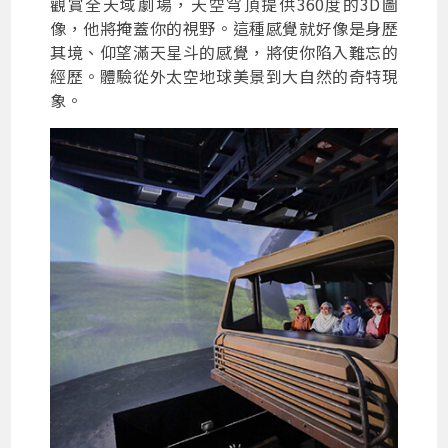
觀賞全天域劇場，天空穹頂提供360度的3D圖
像，他將掩蓋你的視野。這種感覺就好像是身歷
其境、仰望滿天星斗的感覺，將使你陷入難忘的
經歷。體驗從外太空地球美景到大自然的奇特現
象。