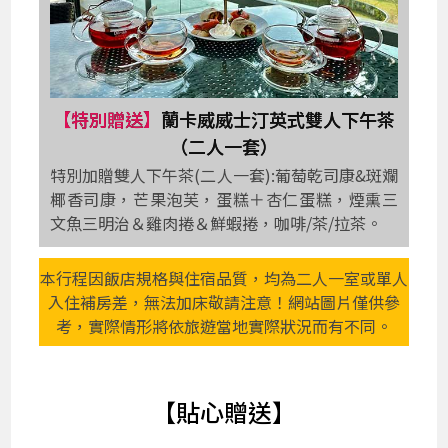
【特別贈送】
蘭卡威威士汀英式雙人下午茶
（二人一套）
特別加贈雙人下午茶(二人一套):葡萄乾司康&斑斕
椰香司康，芒果泡芙，蛋糕＋杏仁蛋糕，煙熏三
文魚三明治＆雞肉捲＆鮮蝦捲，咖啡/茶/拉茶。
本行程因飯店規格與住宿品質，均為二人一室或單人
入住補房差，無法加床敬請注意！網站圖片僅供參
考，實際情形將依旅遊當地實際狀況而有不同。
【貼心贈送】