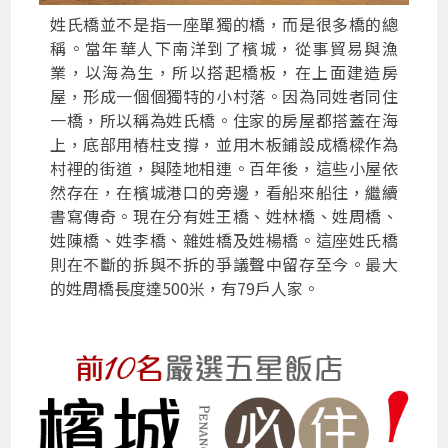
姓氏橋並不是指一座單獨的橋，而是很多橋的總
稱。當年華人下南洋到了檳城，從事貿易與漁
業，以海為生，所以搭起橋板，在上面建造房
屋，形成一個個獨特的小村落。因為同姓者同住
一橋，所以稱為姓氏橋。住家的房屋都搭蓋在海
上，底部用樁柱支撐，並用木板鋪設成橋樑作為
村裡的街道，與陸地相連。百年後，這些小屋依
然存在，在檳城港口的旁邊，看船來船往，繼續
書寫傳奇。現在分有姓王橋、姓林橋、姓周橋、
姓陳橋、姓李橋、雜姓橋及姓楊橋。這座姓氏橋
則在不斷的拆與不拆的爭議聲中留存至今。最大
的姓周橋長度達500米，有79戶人家。