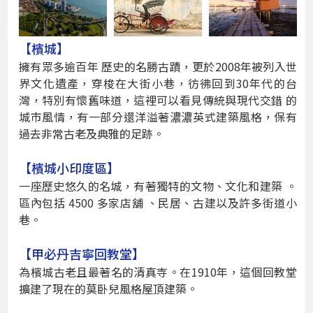
【檳城】
擁有眾多逾百年 歷史的名勝古蹟，更於2008年被列入世
界文化遺產，穿梭在大街小巷，彷彿回到30年代的台
灣，特別有懷舊味道，這裡可以看見傳統與現代交錯 的
城市風情，有一部分還洋溢著濃濃英式建築風格，保有
過去非常古老及典雅的足跡。
【檳城小印度區】
一座歷史悠久的名城，有著獨特的文物、文化和建築 。
區內包括 4500 多家店舖 、民居、古建以及許多街道小
巷。
【甲必丹吉寧回教堂】
為檳城古老且最著名的清真寺。在1910年，這個回教堂
擴建了現在的莫卧兒風格屋頂建築。