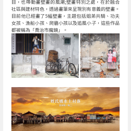
目，也帶動畫壁畫的風潮;壁畫特別之處，在於融合
社區與建材特色，透過畫筆來呈現別有意義的壁畫。
目前他已經畫了5幅壁畫，主題包括姐弟共騎、功夫
女孩、漁船小孩、爬牆小孩以及追風小子，這些作品
都被稱為「喬治市魔鏡」。