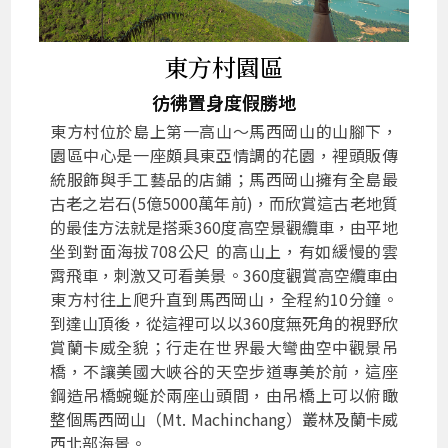
東方村園區
彷彿置身度假勝地
東方村位於島上第一高山～馬西岡山的山腳下，
園區中心是一座頗具東亞情調的花園，裡頭販傳
統服飾與手工藝品的店鋪；馬西岡山擁有全島最
古老之岩石(5億5000萬年前)，而欣賞這古老地質
的最佳方法就是搭乘360度高空景觀纜車，由平地
坐到對面海拔708公尺 的高山上，有如緩慢的雲
霄飛車，刺激又可看美景。360度觀賞高空纜車由
東方村往上爬升直到馬西岡山，全程約10分鐘。
到達山頂後，從這裡可以以360度無死角的視野欣
賞蘭卡威全貌；行走在世界最大彎曲空中觀景吊
橋，不讓美國大峽谷的天空步道專美於前，這座
鋼造吊橋蜿蜒於兩座山頭間，由吊橋上可以俯瞰
整個馬西岡山（Mt. Machinchang）叢林及蘭卡威
西北部海景。