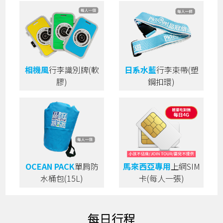
相機風
行李識別牌(軟
日系水藍
行李束帶(塑
膠)
鋼扣環)
OCEAN PACK
單肩防
馬來西亞專用
上網SIM
水桶包(15L)
卡(每人一張)
每日行程