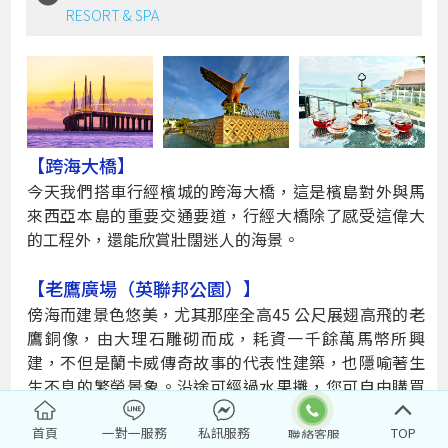
RESORT & SPA
【跨海大橋】
今天我們搭車行經檳城的跨海大橋，這是檳島對外與馬
來西亞本島的重要交通要道，行經大橋除了感受這偉大
的工程外，還能欣賞壯闊迷人的海景。
【老鷹廣場（英聯邦公園）】
傍海而建景色悠美，尤其那座全高45 公尺展翅高飛的老
鷹銅像，由大理石雕砌而成，耗資一千餘萬馬幣所興
建，不但是蘭卡威傳奇故事的代表性建築，也隱喻著生
生不息的繁榮景象。沿途可經過水果攤，您可自由購買
新鮮廉價的熱帶水果，帶回飯店內大快朵頤一番。
首頁
一對一服務
私訊服務
TOP