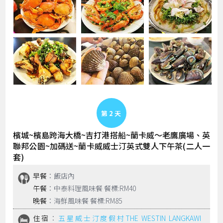
Day 2
檳城~檳島跨海大橋~吉打港搭船~蘭卡威～老鷹廣場、英
聯邦公園~加碼送~蘭卡威威士汀英式雙人下午茶(二人一
套)
早餐
：飯店內
午餐
：中泰料理風味餐 餐標:RM40
晚餐
：海鮮風味餐 餐標:RM85
住宿
：
五星威士汀度假村THE WESTIN LANGKAWI