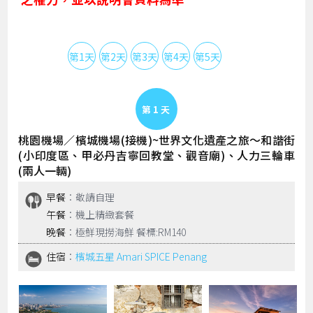
第1天
第2天
第3天
第4天
第5天
Day 1
桃園機場／檳城機場(接機)~世界文化遺產之旅～和諧街
(小印度區、甲必丹吉寧回教堂、觀音廟)、人力三輪車
(兩人一輛)
早餐
：敬請自理
午餐
：機上精緻套餐
晚餐
：極鮮現撈海鮮 餐標:RM140
住宿
：
檳城五星 Amari SPICE Penang