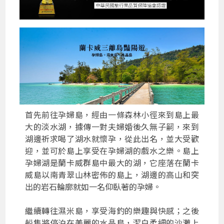
首先前往孕婦島，經由一條森林小徑來到島上最
大的淡水湖，據傳一對夫婦婚後久無子嗣，來到
湖邊祈求喝了湖水就懷孕，從此出名，並大受歡
迎，並可於島上享受在孕婦湖的戲水之樂。島上
孕婦湖是蘭卡威群島中最大的湖，它座落在蘭卡
威島以南青翠山林密佈的島上，湖邊的高山和突
出的岩石輪廓就如一名仰臥著的孕婦。
繼續轉往濕米島，享受海釣的樂趣與快感；之後
船隻將停泊在美麗的水晶島，潔白柔細的沙灘上