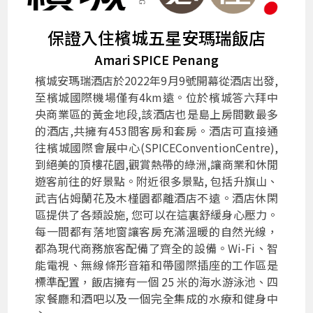
保證入住檳城五星安瑪瑞飯店
Amari SPICE Penang
檳城安瑪瑞酒店於2022年9月9號開幕從酒店出發,
至檳城國際機場僅有4km遠。位於檳城答六拜中
央商業區的黃金地段,該酒店也是島上房間數最多
的酒店,共擁有453間客房和套房。酒店可直接通
往檳城國際會展中心(SPICEConventionCentre),
到絕美的頂樓花園,觀賞熱帶的綠洲,讓商業和休閒
遊客前往的好景點。附近很多景點, 包括升旗山、
武吉佔姆蘭花及木槿園都離酒店不遠。酒店休閑
區提供了各類設施, 您可以在這裏舒緩身心壓力。
每一間都有落地窗讓客房充滿溫暖的自然光線，
都為現代商務旅客配備了齊全的設備。Wi-Fi、智
能電視、無線條形音箱和帶國際插座的工作區是
標準配置，飯店擁有一個 25 米的海水游泳池、四
家餐廳和酒吧以及一個完全集成的水療和健身中