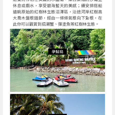
休息或戲水，享受碧海藍天的美感；續安排搭船
遠眺原始的紅樹林生態沼澤區，沿途河岸紅樹高
大喬木盤根錯節，經由一條條氣根向下紮根，在
此你可以觀賞到招潮蟹、彈塗魚等紅樹林生態。