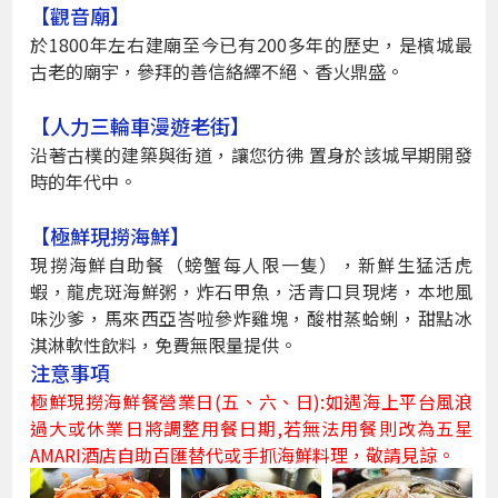
【觀音廟】
於1800年左右建廟至今已有200多年的歷史，是檳城最
古老的廟宇，參拜的善信絡繹不絕、香火鼎盛。
【人力三輪車漫遊老街】
沿著古樸的建築與街道，讓您彷彿 置身於該城早期開發
時的年代中。
【極鮮現撈海鮮】
現撈海鮮自助餐（螃蟹每人限一隻），新鮮生猛活虎
蝦，龍虎斑海鮮粥，炸石甲魚，活青口貝現烤，本地風
味沙爹，馬來西亞峇啦參炸雞塊，酸柑蒸蛤蜊，甜點冰
淇淋軟性飲料，免費無限量提供。
注意事項
極鮮現撈海鮮餐營業日(五、六、日):如遇海上平台風浪
過大或休業日將調整用餐日期,若無法用餐則改為五星
AMARI酒店自助百匯替代或手抓海鮮料理，敬請見諒。