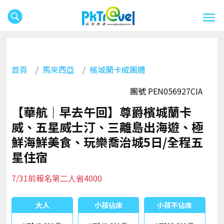
首頁
馬來西亞
檳城蘭卡威團體
團號 PEN056927CIA
【華航｜早去午回】尊爵檳城蘭卡
威、五星威士汀、三離島出海遊、極
鮮海鮮美食、玩樂喬治城5日/全程五
星住宿
7/31前報名第二人省4000
大人
小孩佔床
小孩不佔床