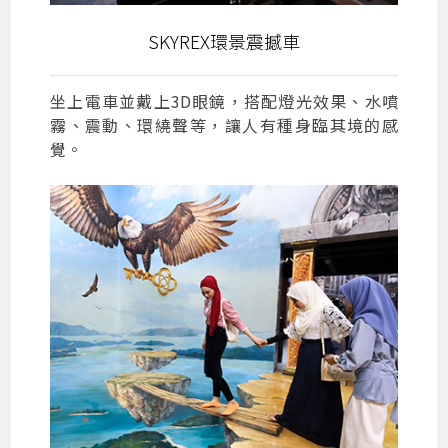
SKYREX環景震撼車
坐上電車並戴上3D眼鏡，搭配燈光效果、水噴
霧、震動、環繞聲等，讓人有種身臨其境的感
覺。