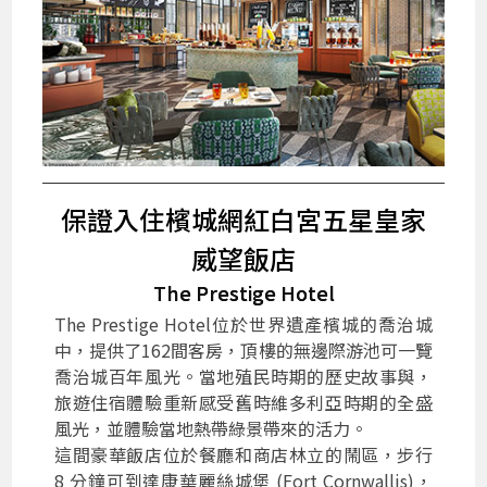
保證入住檳城網紅白宮五星皇家
威望飯店
The Prestige Hotel
The Prestige Hotel位於世界遺產檳城的喬治城
中，提供了162間客房，頂樓的無邊際游池可一覽
喬治城百年風光。當地殖民時期的歷史故事與，
旅遊住宿體驗重新感受舊時維多利亞時期的全盛
風光，並體驗當地熱帶綠景帶來的活力。
這間豪華飯店位於餐廳和商店林立的鬧區，步行
8 分鐘可到達康華麗絲城堡 (Fort Cornwallis)，