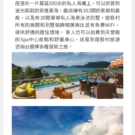
座落在一片蔓延500米的私人海灘上，可以欣賞到
波光粼粼的安達曼海，飯店擁有202間的客房和套
房，以及有20間豪華私人海景泳池別墅。度假村
所有的房間和別墅裝飾精美無比並有免費WIFI，
提供舒適的居住環境。 客人也可以自費到天堂般
的Spa中心放鬆和舒展身心，或是到度假村旅游
咨詢台選擇多種冒險之旅。