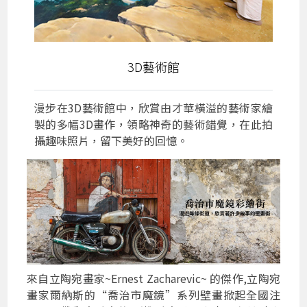
3D藝術館
漫步在3D藝術館中，欣賞由才華橫溢的藝術家繪
製的多幅3D畫作，領略神奇的藝術錯覺，在此拍
攝趣味照片，留下美好的回憶。
來自立陶宛畫家~Ernest Zacharevic~ 的傑作,立陶宛
畫家爾納斯的“喬治市魔鏡”系列壁畫掀起全國注