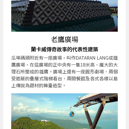
老鷹廣場
蘭卡威傳奇故事的代表性建築
瓜埠碼頭附近有一座廣場，叫作DATARAN LANG或雄
鷹廣場，在這廣場的正中央有一隻18米高、龐大的大
理石所塑成的雄鷹。廣場上還有一座圓形劇場、兩個
受遮蔽的疊層式階梯看台、兩間餐館及各式各樣以島
上傳說為題材的舞臺造型。