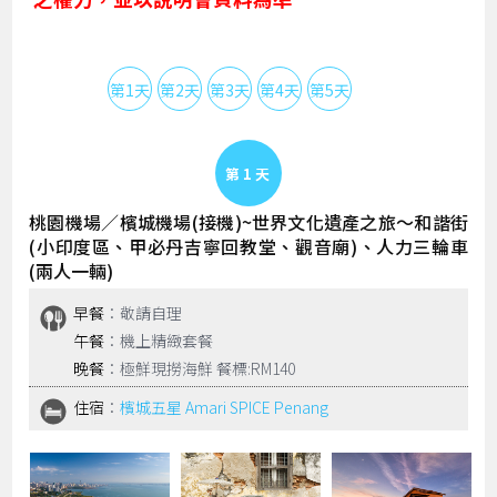
第1天
第2天
第3天
第4天
第5天
Day 1
桃園機場／檳城機場(接機)~世界文化遺產之旅～和諧街
(小印度區、甲必丹吉寧回教堂、觀音廟)、人力三輪車
(兩人一輛)
早餐
：敬請自理
午餐
：機上精緻套餐
晚餐
：極鮮現撈海鮮 餐標:RM140
住宿
：
檳城五星 Amari SPICE Penang