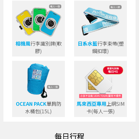
相機風
行李識別牌(軟
日系水藍
行李束帶(塑
膠)
鋼扣環)
OCEAN PACK
單肩防
馬來西亞專用
上網SIM
水桶包(15L)
卡(每人一張)
每日行程