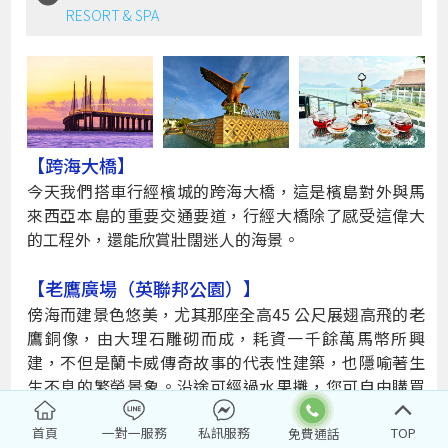
RESORT & SPA
【跨海大橋】
今天我們搭車行經檳城的跨海大橋，這是檳島對外與馬
來西亞本島的重要交通要道，行經大橋除了感受這偉大
的工程外，還能欣賞壯闊迷人的海景。
【老鷹廣場（英聯邦公園）】
傍海而建景色悠美，尤其那座全高45 公尺展翅高飛的老
鷹銅像，由大理石雕砌而成，耗資一千餘萬馬幣所興
建，不但是蘭卡威傳奇故事的代表性建築，也隱喻著生
生不息的繁榮景象。沿途可經過水果攤，您可自由購買
新鮮廉價的熱帶水果，帶回飯店內大快朵頤一番。
首頁
一對一服務
私訊服務
TOP