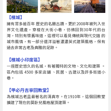
【檳城】
擁有眾多逾百年 歷史的名勝古蹟，更於2008年被列入世
界文化遺產，穿梭在大街小巷，彷彿回到30年代的台
灣，特別有懷舊味道，這裡可以看見傳統與現代交錯 的
城市風情，有一部分還洋溢著濃濃英式建築風格，保有
過去非常古老及典雅的足跡。
【檳城小印度區】
一座歷史悠久的名城，有著獨特的文物、文化和建築 。
區內包括 4500 多家店舖 、民居、古建以及許多街道小
巷。
【甲必丹吉寧回教堂】
為檳城古老且最著名的清真寺。在1910年，這個回教堂
擴建了現在的莫卧兒風格屋頂建築。