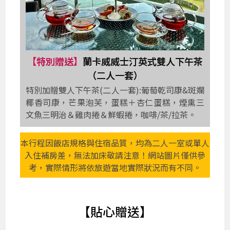
【特別贈送】
蘭卡威威士汀英式雙人下午茶
（二人一套）
特別加贈雙人下午茶(二人一套):葡萄乾司康&斑斕
椰香司康，芒果泡芙，蛋糕＋杏仁蛋糕，煙熏三
文魚三明治＆雞肉捲＆鮮蝦捲，咖啡/茶/拉茶。
本行程因飯店規格與住宿品質，均為二人一室或單人
入住補房差，無法加床敬請注意！網站圖片僅供參
考，實際情形將依旅遊當地實際狀況而有不同。
【貼心贈送】