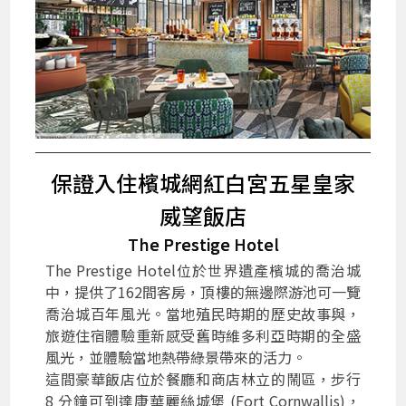
保證入住檳城網紅白宮五星皇家
威望飯店
The Prestige Hotel
The Prestige Hotel位於世界遺產檳城的喬治城
中，提供了162間客房，頂樓的無邊際游池可一覽
喬治城百年風光。當地殖民時期的歷史故事與，
旅遊住宿體驗重新感受舊時維多利亞時期的全盛
風光，並體驗當地熱帶綠景帶來的活力。
這間豪華飯店位於餐廳和商店林立的鬧區，步行
8 分鐘可到達康華麗絲城堡 (Fort Cornwallis)，