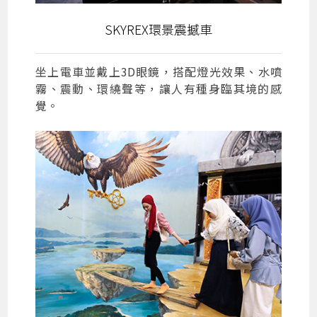
SKYREX環景震撼車
坐上電車並戴上3D眼鏡，搭配燈光效果、水噴
霧、震動、環繞聲等，讓人有種身臨其境的感
覺。