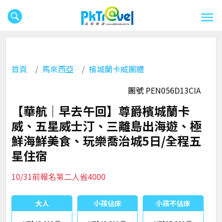
首頁
馬來西亞
檳城蘭卡威團體
團號 PEN056D13CIA
【華航｜早去午回】尊爵檳城蘭卡
威、五星威士汀、三離島出海遊、極
鮮海鮮美食、玩樂喬治城5日/全程五
星住宿
10/31前報名第二人省4000
大人
小孩佔床
小孩不佔床