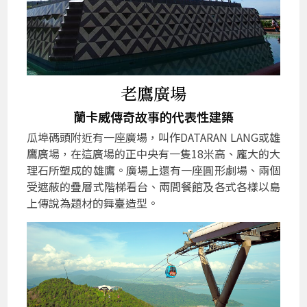
老鷹廣場
蘭卡威傳奇故事的代表性建築
瓜埠碼頭附近有一座廣場，叫作DATARAN LANG或雄
鷹廣場，在這廣場的正中央有一隻18米高、龐大的大
理石所塑成的雄鷹。廣場上還有一座圓形劇場、兩個
受遮蔽的疊層式階梯看台、兩間餐館及各式各樣以島
上傳說為題材的舞臺造型。