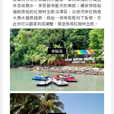
休息或戲水，享受碧海藍天的美感；續安排搭船
遠眺原始的紅樹林生態沼澤區，沿途河岸紅樹高
大喬木盤根錯節，經由一條條氣根向下紮根，在
此你可以觀賞到招潮蟹、彈塗魚等紅樹林生態。