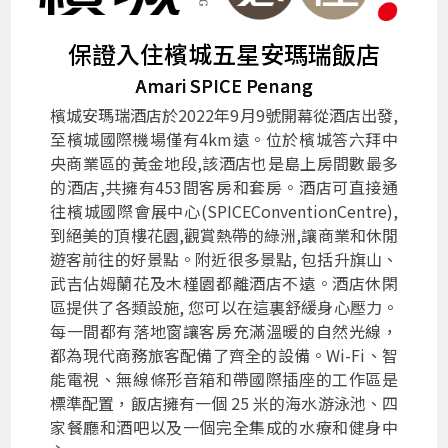
保證入住檳城五星安瑪瑞飯店
Amari SPICE Penang
檳城安瑪瑞酒店於2022年9月9號開幕從酒店出發,
至檳城國際機場僅有4km遠。位於檳城答六拜中
央商業區的黃金地段,該酒店也是島上房間數最多
的酒店,共擁有453間客房和套房。酒店可直接通
往檳城國際會展中心(SPICEConventionCentre),
到絕美的頂樓花園,觀賞熱帶的綠洲,讓商業和休閒
遊客前往的好景點。附近很多景點, 包括升旗山、
武吉佔姆蘭花及木槿園都離酒店不遠。酒店休閑
區提供了各類設施, 您可以在這裏舒緩身心壓力。
每一間都有落地窗讓客房充滿溫暖的自然光線，
都為現代商務旅客配備了齊全的設備。Wi-Fi、智
能電視、無線條形音箱和帶國際插座的工作區是
標準配置，飯店擁有一個 25 米的海水游泳池、四
家餐廳和酒吧以及一個完全集成的水療和健身中