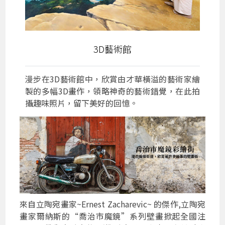
3D藝術館
漫步在3D藝術館中，欣賞由才華橫溢的藝術家繪
製的多幅3D畫作，領略神奇的藝術錯覺，在此拍
攝趣味照片，留下美好的回憶。
來自立陶宛畫家~Ernest Zacharevic~ 的傑作,立陶宛
畫家爾納斯的“喬治市魔鏡”系列壁畫掀起全國注