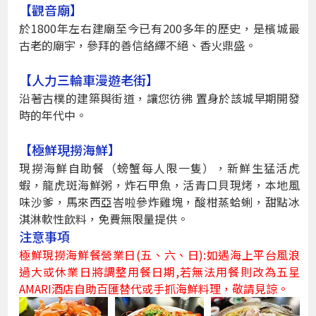
【觀音廟】
於1800年左右建廟至今已有200多年的歷史，是檳城最
古老的廟宇，參拜的善信絡繹不絕、香火鼎盛。
【人力三輪車漫遊老街】
沿著古樸的建築與街道，讓您彷彿 置身於該城早期開發
時的年代中。
【極鮮現撈海鮮】
現撈海鮮自助餐（螃蟹每人限一隻），新鮮生猛活虎
蝦，龍虎斑海鮮粥，炸石甲魚，活青口貝現烤，本地風
味沙爹，馬來西亞峇啦參炸雞塊，酸柑蒸蛤蜊，甜點冰
淇淋軟性飲料，免費無限量提供。
注意事項
極鮮現撈海鮮餐營業日(五、六、日):如遇海上平台風浪
過大或休業日將調整用餐日期,若無法用餐則改為五星
AMARI酒店自助百匯替代或手抓海鮮料理，敬請見諒。