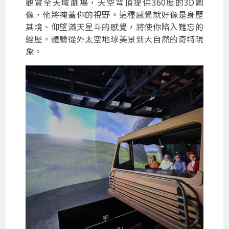
觀賞全天域劇場，天空穹頂提供360度的3D圖
像，他將掩蓋你的視野。這種感覺就好像是身歷
其境、仰望滿天星斗的感覺，將使你陷入難忘的
經歷。體驗從外太空地球美景到大自然的奇特現
象。