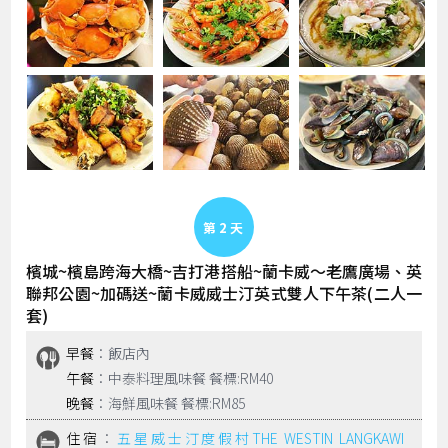
Day 2
檳城~檳島跨海大橋~吉打港搭船~蘭卡威～老鷹廣場、英
聯邦公園~加碼送~蘭卡威威士汀英式雙人下午茶(二人一
套)
早餐
：飯店內
午餐
：中泰料理風味餐 餐標:RM40
晚餐
：海鮮風味餐 餐標:RM85
住宿
：
五星威士汀度假村THE WESTIN LANGKAWI