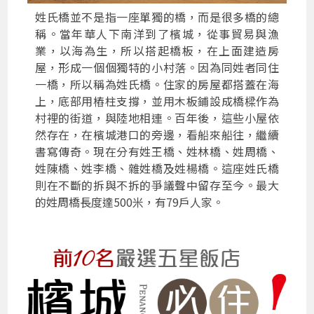
姓氏橋並不是指一座單獨的橋，而是很多橋的總
稱。當年華人下南洋到了檳城，從事貿易與漁
業，以海為生，所以搭起橋板，在上面建造房
屋，形成一個個獨特的小村落。因為同姓者同住
一橋，所以稱為姓氏橋。住家的房屋都搭蓋在海
上，底部用樁柱支撐，並用木板鋪設成橋樑作為
村裡的街道，與陸地相連。百年後，這些小屋依
然存在，在檳城港口的旁邊，看船來船往，繼續
書寫傳奇。現在分有姓王橋、姓林橋、姓周橋、
姓陳橋、姓李橋、雜姓橋及姓楊橋。這座姓氏橋
則在不斷的拆與不拆的爭議聲中留存至今。最大
的姓周橋長度達500米，有79戶人家。