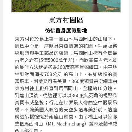
東方村園區
彷彿置身度假勝地
東方村位於島上第一高山～馬西岡山的山腳下，
園區中心是一座頗具東亞情調的花園，裡頭販傳
統服飾與手工藝品的店鋪；馬西岡山擁有全島最
古老之岩石(5億5000萬年前)，而欣賞這古老地質
的最佳方法就是搭乘360度高空景觀纜車，由平地
坐到對面海拔708公尺 的高山上，有如緩慢的雲
霄飛車，刺激又可看美景。360度觀賞高空纜車由
東方村往上爬升直到馬西岡山，全程約10分鐘。
到達山頂後，從這裡可以以360度無死角的視野欣
賞蘭卡威全貌；行走在世界最大彎曲空中觀景吊
橋，不讓美國大峽谷的天空步道專美於前，這座
鋼造吊橋蜿蜒於兩座山頭間，由吊橋上可以俯瞰
整個馬西岡山（Mt. Machinchang）叢林及蘭卡威
西北部海景。