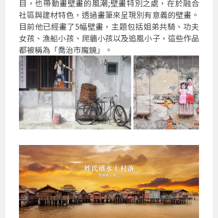
目，也帶動畫壁畫的風潮;壁畫特別之處，在於融合
社區與建材特色，透過畫筆來呈現別有意義的壁畫。
目前他已經畫了5幅壁畫，主題包括姐弟共騎、功夫
女孩、漁船小孩、爬牆小孩以及追風小子，這些作品
都被稱為「喬治市魔鏡」。