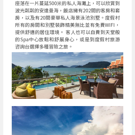
座落在一片蔓延500米的私人海灘上，可以欣賞到
波光粼粼的安達曼海，飯店擁有202間的客房和套
房，以及有20間豪華私人海景泳池別墅。度假村
所有的房間和別墅裝飾精美無比並有免費WIFI，
提供舒適的居住環境。 客人也可以自費到天堂般
的Spa中心放鬆和舒展身心，或是到度假村旅游
咨詢台選擇多種冒險之旅。