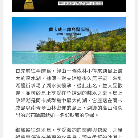
首先前往孕婦島，經由一條森林小徑來到島上最
大的淡水湖，據傳一對夫婦婚後久無子嗣，來到
湖邊祈求喝了湖水就懷孕，從此出名，並大受歡
迎，並可於島上享受在孕婦湖的戲水之樂。島上
孕婦湖是蘭卡威群島中最大的湖，它座落在蘭卡
威島以南青翠山林密佈的島上，湖邊的高山和突
出的岩石輪廓就如一名仰臥著的孕婦。
繼續轉往濕米島，享受海釣的樂趣與快感；之後
船隻將停泊在美麗的水晶島，潔白柔細的沙灘上