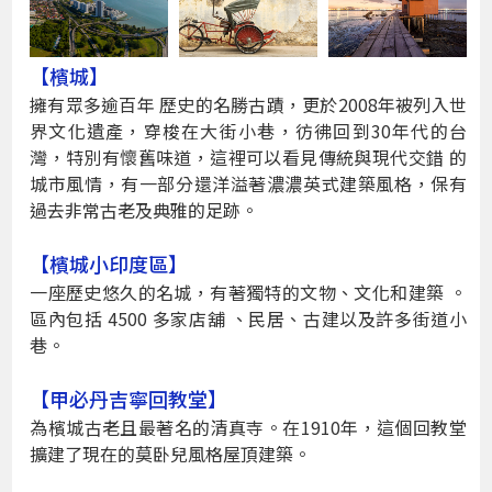
【檳城】
擁有眾多逾百年 歷史的名勝古蹟，更於2008年被列入世
界文化遺產，穿梭在大街小巷，彷彿回到30年代的台
灣，特別有懷舊味道，這裡可以看見傳統與現代交錯 的
城市風情，有一部分還洋溢著濃濃英式建築風格，保有
過去非常古老及典雅的足跡。
【檳城小印度區】
一座歷史悠久的名城，有著獨特的文物、文化和建築 。
區內包括 4500 多家店舖 、民居、古建以及許多街道小
巷。
【甲必丹吉寧回教堂】
為檳城古老且最著名的清真寺。在1910年，這個回教堂
擴建了現在的莫卧兒風格屋頂建築。