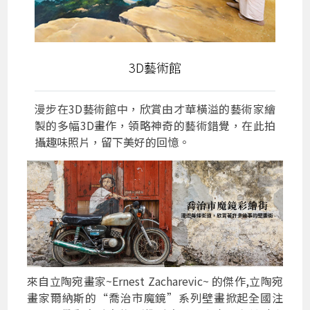
3D藝術館
漫步在3D藝術館中，欣賞由才華橫溢的藝術家繪
製的多幅3D畫作，領略神奇的藝術錯覺，在此拍
攝趣味照片，留下美好的回憶。
來自立陶宛畫家~Ernest Zacharevic~ 的傑作,立陶宛
畫家爾納斯的“喬治市魔鏡”系列壁畫掀起全國注