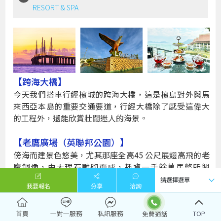
RESORT & SPA
【跨海大橋】
今天我們搭車行經檳城的跨海大橋，這是檳島對外與馬
來西亞本島的重要交通要道，行經大橋除了感受這偉大
的工程外，還能欣賞壯闊迷人的海景。
【老鷹廣場（英聯邦公園）】
傍海而建景色悠美，尤其那座全高45 公尺展翅高飛的老
鷹銅像，由大理石雕砌而成，耗資一千餘萬馬幣所興
建，不但是蘭卡威傳奇故事的代表性建築，也隱喻著生
我要報名
分享
洽詢
生不息的繁榮景象。沿途可經過水果攤，您可自由購買
新鮮廉價的熱帶水果，帶回飯店內大快朵頤一番。
首頁
一對一服務
私訊服務
TOP