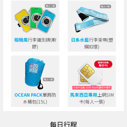
相機風
行李識別牌(軟
日系水藍
行李束帶(塑
膠)
鋼扣環)
OCEAN PACK
單肩防
馬來西亞專用
上網SIM
水桶包(15L)
卡(每人一張)
每日行程