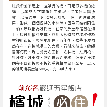
姓氏橋並不是指一座單獨的橋，而是很多橋的總
稱。當年華人下南洋到了檳城，從事貿易與漁
業，以海為生，所以搭起橋板，在上面建造房
屋，形成一個個獨特的小村落。因為同姓者同住
一橋，所以稱為姓氏橋。住家的房屋都搭蓋在海
上，底部用樁柱支撐，並用木板鋪設成橋樑作為
村裡的街道，與陸地相連。百年後，這些小屋依
然存在，在檳城港口的旁邊，看船來船往，繼續
書寫傳奇。現在分有姓王橋、姓林橋、姓周橋、
姓陳橋、姓李橋、雜姓橋及姓楊橋。這座姓氏橋
則在不斷的拆與不拆的爭議聲中留存至今。最大
的姓周橋長度達500米，有79戶人家。