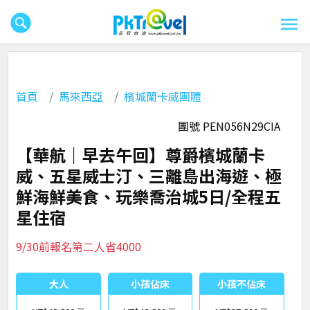
首頁
馬來西亞
檳城蘭卡威團體
團號 PEN056N29CIA
【華航｜早去午回】尊爵檳城蘭卡
威、五星威士汀、三離島出海遊、極
鮮海鮮美食、玩樂喬治城5日/全程五
星住宿
9/30前報名第二人省4000
大人
小孩佔床
小孩不佔床