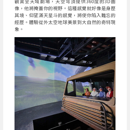
觀賞全天域劇場，天空穹頂提供360度的3D圖
像，他將掩蓋你的視野。這種感覺就好像是身歷
其境、仰望滿天星斗的感覺，將使你陷入難忘的
經歷。體驗從外太空地球美景到大自然的奇特現
象。