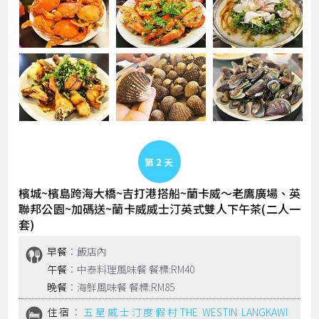
Day 2
檳城~檳島跨海大橋~吉打港搭船~蘭卡威～老鷹廣場、英
聯邦公園~加碼送~蘭卡威威士汀英式雙人下午茶(二人一
套)
早餐
：飯店內
午餐
：中泰料理風味餐 餐標:RM40
晚餐
：海鮮風味餐 餐標:RM85
住宿
：
五星威士汀度假村THE WESTIN LANGKAWI