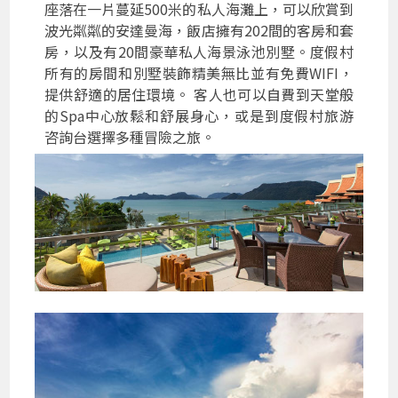
座落在一片蔓延500米的私人海灘上，可以欣賞到
波光粼粼的安達曼海，飯店擁有202間的客房和套
房，以及有20間豪華私人海景泳池別墅。度假村
所有的房間和別墅裝飾精美無比並有免費WIFI，
提供舒適的居住環境。 客人也可以自費到天堂般
的Spa中心放鬆和舒展身心，或是到度假村旅游
咨詢台選擇多種冒險之旅。