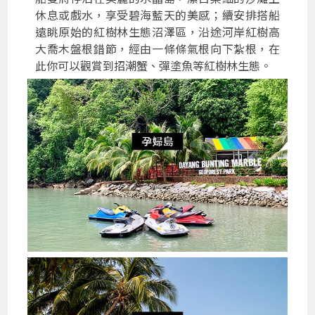
休息或戲水，享受碧海藍天的美感；續安排搭船
遠眺原始的紅樹林生態沼澤區，沿途河岸紅樹高
大喬木盤根錯節，經由一條條氣根向下紮根，在
此你可以觀賞到招潮蟹、彈塗魚等紅樹林生態。