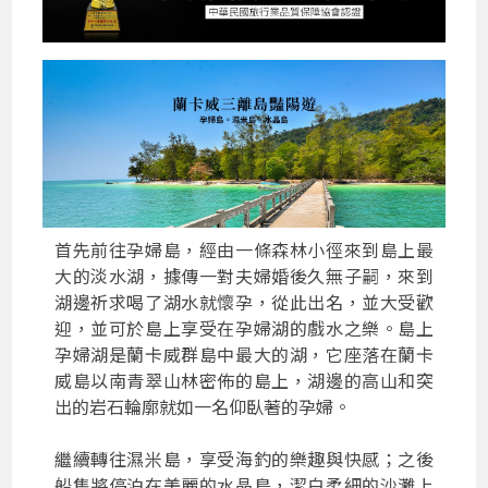
首先前往孕婦島，經由一條森林小徑來到島上最
大的淡水湖，據傳一對夫婦婚後久無子嗣，來到
湖邊祈求喝了湖水就懷孕，從此出名，並大受歡
迎，並可於島上享受在孕婦湖的戲水之樂。島上
孕婦湖是蘭卡威群島中最大的湖，它座落在蘭卡
威島以南青翠山林密佈的島上，湖邊的高山和突
出的岩石輪廓就如一名仰臥著的孕婦。
繼續轉往濕米島，享受海釣的樂趣與快感；之後
船隻將停泊在美麗的水晶島，潔白柔細的沙灘上