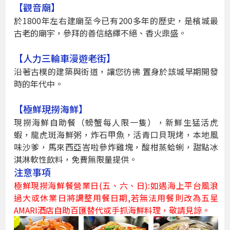
【觀音廟】
於1800年左右建廟至今已有200多年的歷史，是檳城最
古老的廟宇，參拜的善信絡繹不絕、香火鼎盛。
【人力三輪車漫遊老街】
沿著古樸的建築與街道，讓您彷彿 置身於該城早期開發
時的年代中。
【極鮮現撈海鮮】
現撈海鮮自助餐（螃蟹每人限一隻），新鮮生猛活虎
蝦，龍虎斑海鮮粥，炸石甲魚，活青口貝現烤，本地風
味沙爹，馬來西亞峇啦參炸雞塊，酸柑蒸蛤蜊，甜點冰
淇淋軟性飲料，免費無限量提供。
注意事項
極鮮現撈海鮮餐營業日(五、六、日):如遇海上平台風浪
過大或休業日將調整用餐日期,若無法用餐則改為五星
AMARI酒店自助百匯替代或手抓海鮮料理，敬請見諒。