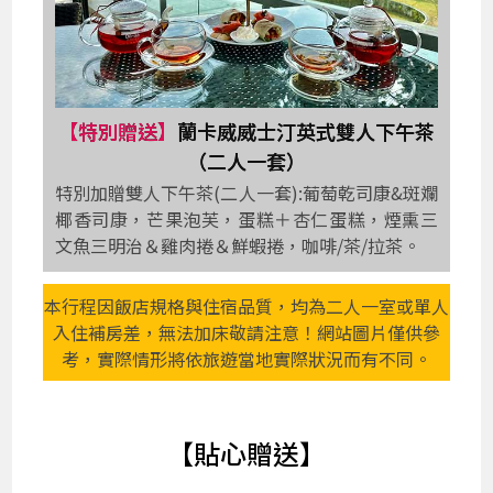
【特別贈送】
蘭卡威威士汀英式雙人下午茶
（二人一套）
特別加贈雙人下午茶(二人一套):葡萄乾司康&斑斕
椰香司康，芒果泡芙，蛋糕＋杏仁蛋糕，煙熏三
文魚三明治＆雞肉捲＆鮮蝦捲，咖啡/茶/拉茶。
本行程因飯店規格與住宿品質，均為二人一室或單人
入住補房差，無法加床敬請注意！網站圖片僅供參
考，實際情形將依旅遊當地實際狀況而有不同。
【貼心贈送】