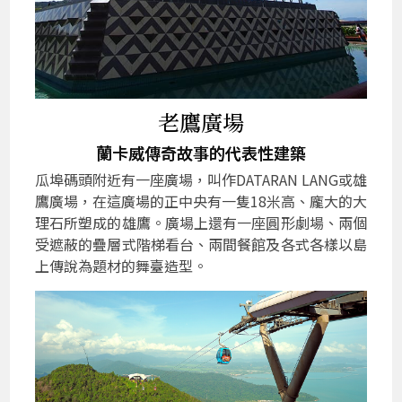
老鷹廣場
蘭卡威傳奇故事的代表性建築
瓜埠碼頭附近有一座廣場，叫作DATARAN LANG或雄
鷹廣場，在這廣場的正中央有一隻18米高、龐大的大
理石所塑成的雄鷹。廣場上還有一座圓形劇場、兩個
受遮蔽的疊層式階梯看台、兩間餐館及各式各樣以島
上傳說為題材的舞臺造型。