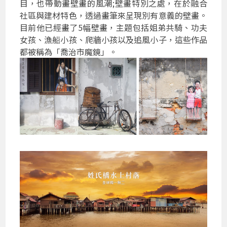
目，也帶動畫壁畫的風潮;壁畫特別之處，在於融合
社區與建材特色，透過畫筆來呈現別有意義的壁畫。
目前他已經畫了5幅壁畫，主題包括姐弟共騎、功夫
女孩、漁船小孩、爬牆小孩以及追風小子，這些作品
都被稱為「喬治市魔鏡」。