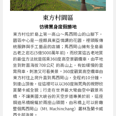
東方村園區
彷彿置身度假勝地
東方村位於島上第一高山～馬西岡山的山腳下，
園區中心是一座頗具東亞情調的花園，裡頭販傳
統服飾與手工藝品的店鋪；馬西岡山擁有全島最
古老之岩石(5億5000萬年前)，而欣賞這古老地質
的最佳方法就是搭乘360度高空景觀纜車，由平地
坐到對面海拔708公尺 的高山上，有如緩慢的雲
霄飛車，刺激又可看美景。360度觀賞高空纜車由
東方村往上爬升直到馬西岡山，全程約10分鐘。
到達山頂後，從這裡可以以360度無死角的視野欣
賞蘭卡威全貌；行走在世界最大彎曲空中觀景吊
橋，不讓美國大峽谷的天空步道專美於前，這座
鋼造吊橋蜿蜒於兩座山頭間，由吊橋上可以俯瞰
整個馬西岡山（Mt. Machinchang）叢林及蘭卡威
西北部海景。