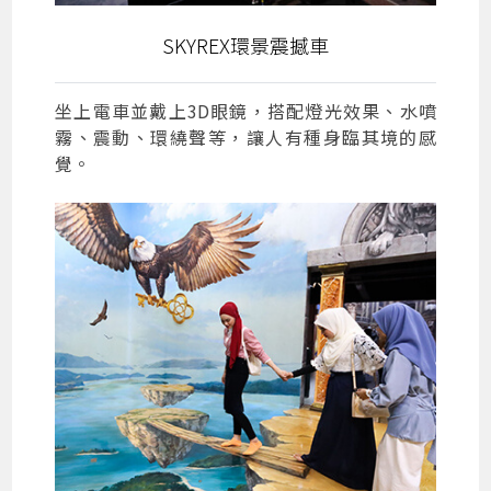
SKYREX環景震撼車
坐上電車並戴上3D眼鏡，搭配燈光效果、水噴
霧、震動、環繞聲等，讓人有種身臨其境的感
覺。