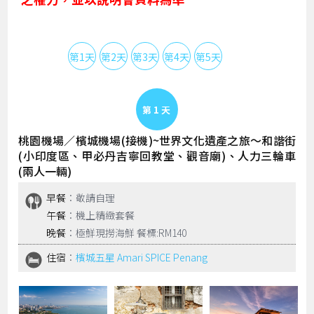
第1天
第2天
第3天
第4天
第5天
Day 1
桃園機場／檳城機場(接機)~世界文化遺產之旅～和諧街
(小印度區、甲必丹吉寧回教堂、觀音廟)、人力三輪車
(兩人一輛)
早餐
：敬請自理
午餐
：機上精緻套餐
晚餐
：極鮮現撈海鮮 餐標:RM140
住宿
：
檳城五星 Amari SPICE Penang