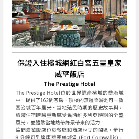
保證入住檳城網紅白宮五星皇家
威望飯店
The Prestige Hotel
The Prestige Hotel位於世界遺產檳城的喬治城
中，提供了162間客房，頂樓的無邊際游池可一覽
喬治城百年風光。當地殖民時期的歷史故事與，
旅遊住宿體驗重新感受舊時維多利亞時期的全盛
風光，並體驗當地熱帶綠景帶來的活力。
這間豪華飯店位於餐廳和商店林立的鬧區，步行
8 分鐘可到達康華麗絲城堡 (Fort Cornwallis)，