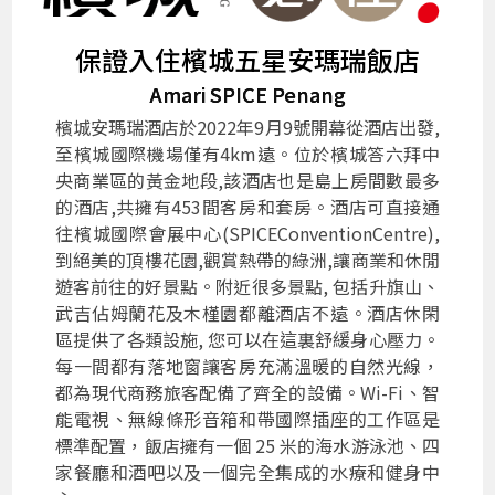
保證入住檳城五星安瑪瑞飯店
Amari SPICE Penang
檳城安瑪瑞酒店於2022年9月9號開幕從酒店出發,
至檳城國際機場僅有4km遠。位於檳城答六拜中
央商業區的黃金地段,該酒店也是島上房間數最多
的酒店,共擁有453間客房和套房。酒店可直接通
往檳城國際會展中心(SPICEConventionCentre),
到絕美的頂樓花園,觀賞熱帶的綠洲,讓商業和休閒
遊客前往的好景點。附近很多景點, 包括升旗山、
武吉佔姆蘭花及木槿園都離酒店不遠。酒店休閑
區提供了各類設施, 您可以在這裏舒緩身心壓力。
每一間都有落地窗讓客房充滿溫暖的自然光線，
都為現代商務旅客配備了齊全的設備。Wi-Fi、智
能電視、無線條形音箱和帶國際插座的工作區是
標準配置，飯店擁有一個 25 米的海水游泳池、四
家餐廳和酒吧以及一個完全集成的水療和健身中