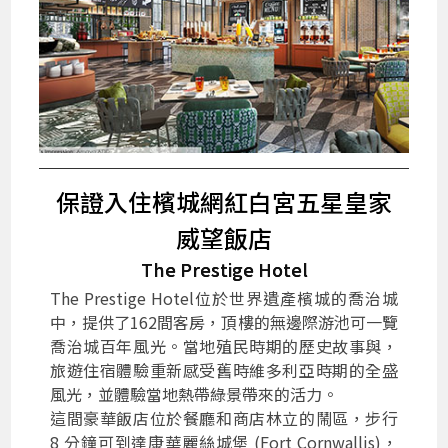
保證入住檳城網紅白宮五星皇家
威望飯店
The Prestige Hotel
The Prestige Hotel位於世界遺產檳城的喬治城
中，提供了162間客房，頂樓的無邊際游池可一覽
喬治城百年風光。當地殖民時期的歷史故事與，
旅遊住宿體驗重新感受舊時維多利亞時期的全盛
風光，並體驗當地熱帶綠景帶來的活力。
這間豪華飯店位於餐廳和商店林立的鬧區，步行
8 分鐘可到達康華麗絲城堡 (Fort Cornwallis)，