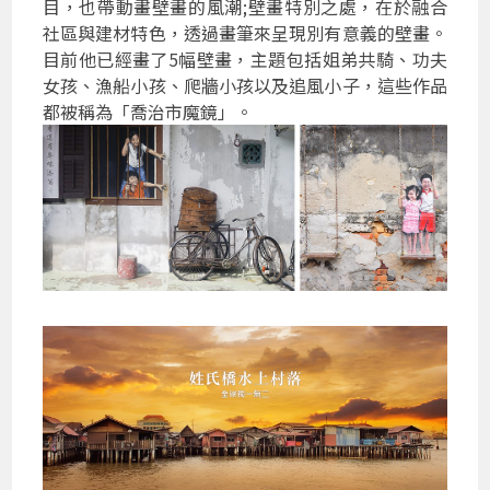
目，也帶動畫壁畫的風潮;壁畫特別之處，在於融合
社區與建材特色，透過畫筆來呈現別有意義的壁畫。
目前他已經畫了5幅壁畫，主題包括姐弟共騎、功夫
女孩、漁船小孩、爬牆小孩以及追風小子，這些作品
都被稱為「喬治市魔鏡」。