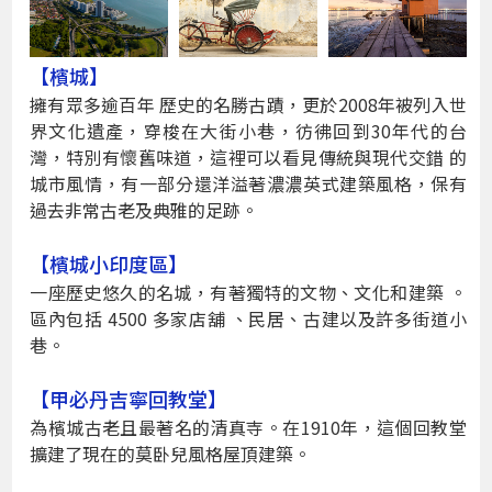
【檳城】
擁有眾多逾百年 歷史的名勝古蹟，更於2008年被列入世
界文化遺產，穿梭在大街小巷，彷彿回到30年代的台
灣，特別有懷舊味道，這裡可以看見傳統與現代交錯 的
城市風情，有一部分還洋溢著濃濃英式建築風格，保有
過去非常古老及典雅的足跡。
【檳城小印度區】
一座歷史悠久的名城，有著獨特的文物、文化和建築 。
區內包括 4500 多家店舖 、民居、古建以及許多街道小
巷。
【甲必丹吉寧回教堂】
為檳城古老且最著名的清真寺。在1910年，這個回教堂
擴建了現在的莫卧兒風格屋頂建築。