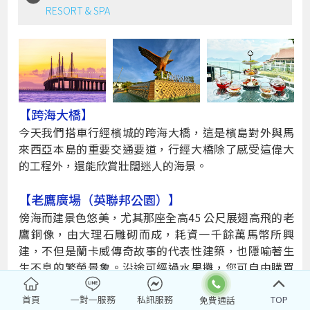
RESORT & SPA
【跨海大橋】
今天我們搭車行經檳城的跨海大橋，這是檳島對外與馬
來西亞本島的重要交通要道，行經大橋除了感受這偉大
的工程外，還能欣賞壯闊迷人的海景。
【老鷹廣場（英聯邦公園）】
傍海而建景色悠美，尤其那座全高45 公尺展翅高飛的老
鷹銅像，由大理石雕砌而成，耗資一千餘萬馬幣所興
建，不但是蘭卡威傳奇故事的代表性建築，也隱喻著生
生不息的繁榮景象。沿途可經過水果攤，您可自由購買
新鮮廉價的熱帶水果，帶回飯店內大快朵頤一番。
首頁
一對一服務
私訊服務
TOP