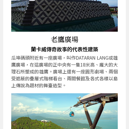
老鷹廣場
蘭卡威傳奇故事的代表性建築
瓜埠碼頭附近有一座廣場，叫作DATARAN LANG或雄
鷹廣場，在這廣場的正中央有一隻18米高、龐大的大
理石所塑成的雄鷹。廣場上還有一座圓形劇場、兩個
受遮蔽的疊層式階梯看台、兩間餐館及各式各樣以島
上傳說為題材的舞臺造型。