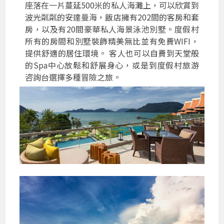
座落在一片蔓延500米的私人海灘上，可以欣賞到
波光粼粼的安達曼海，飯店擁有202間的客房和套
房，以及有20間豪華私人海景泳池別墅。度假村
所有的房間和別墅裝飾精美無比並有免費WIFI，
提供舒適的居住環境。 客人也可以自費到天堂般
的Spa中心放鬆和舒展身心，或是到度假村旅游
咨詢台選擇多種冒險之旅。