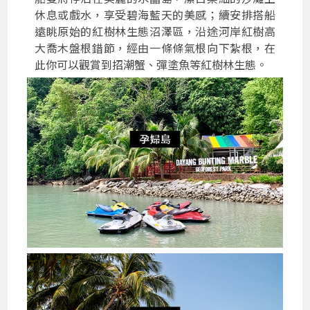
休息或戲水，享受碧海藍天的美感；續安排搭船
遠眺原始的紅樹林生態沼澤區，沿途河岸紅樹高
大喬木盤根錯節，經由一條條氣根向下紮根，在
此你可以觀賞到招潮蟹、彈塗魚等紅樹林生態。