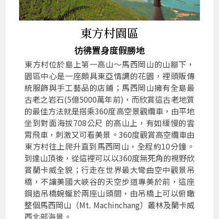
東方村園區
彷彿置身度假勝地
東方村位於島上第一高山～馬西岡山的山腳下，
園區中心是一座頗具東亞情調的花園，裡頭販傳
統服飾與手工藝品的店鋪；馬西岡山擁有全島最
古老之岩石(5億5000萬年前)，而欣賞這古老地質
的最佳方法就是搭乘360度高空景觀纜車，由平地
坐到對面海拔708公尺 的高山上，有如緩慢的雲
霄飛車，刺激又可看美景。360度觀賞高空纜車由
東方村往上爬升直到馬西岡山，全程約10分鐘。
到達山頂後，從這裡可以以360度無死角的視野欣
賞蘭卡威全貌；行走在世界最大彎曲空中觀景吊
橋，不讓美國大峽谷的天空步道專美於前，這座
鋼造吊橋蜿蜒於兩座山頭間，由吊橋上可以俯瞰
整個馬西岡山（Mt. Machinchang）叢林及蘭卡威
西北部海景。