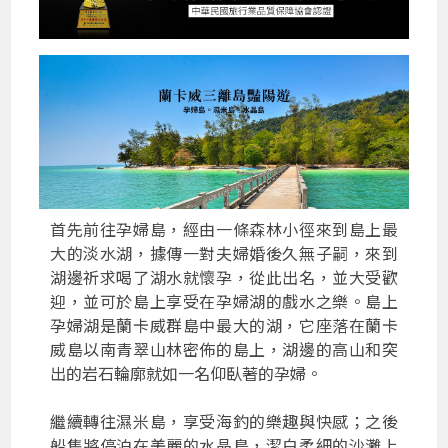
首先前往孕婦島，經由一條森林小徑來到島上最
大的淡水湖，據傳一對夫婦婚後久無子嗣，來到
湖邊祈求喝了湖水就懷孕，從此出名，並大受歡
迎，並可於島上享受在孕婦湖的戲水之樂。島上
孕婦湖是蘭卡威群島中最大的湖，它座落在蘭卡
威島以南青翠山林密佈的島上，湖邊的高山和突
出的岩石輪廓就如一名仰臥著的孕婦。
繼續轉往濕米島，享受海釣的樂趣與快感；之後
船隻將停泊在美麗的水晶島，潔白柔細的沙灘上