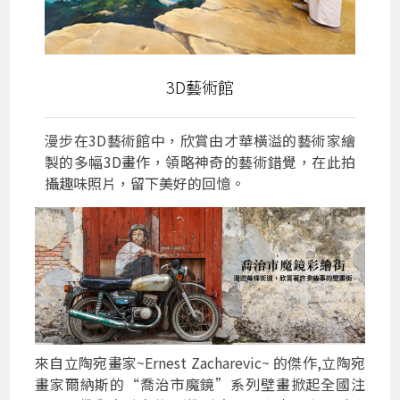
3D藝術館
漫步在3D藝術館中，欣賞由才華橫溢的藝術家繪
製的多幅3D畫作，領略神奇的藝術錯覺，在此拍
攝趣味照片，留下美好的回憶。
來自立陶宛畫家~Ernest Zacharevic~ 的傑作,立陶宛
畫家爾納斯的“喬治市魔鏡”系列壁畫掀起全國注