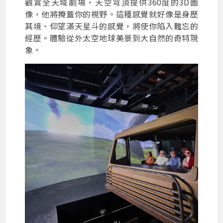
觀賞全天域劇場，天空穹頂提供360度的3D圖
像，他將掩蓋你的視野。這種感覺就好像是身歷
其境、仰望滿天星斗的感覺，將使你陷入難忘的
經歷。體驗從外太空地球美景到大自然的奇特現
象。