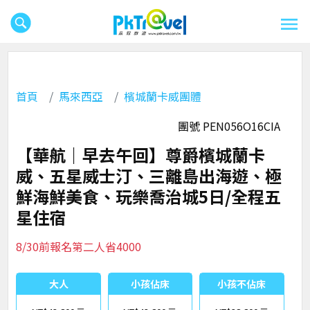
首頁
馬來西亞
檳城蘭卡威團體
團號 PEN056O16CIA
【華航｜早去午回】尊爵檳城蘭卡
威、五星威士汀、三離島出海遊、極
鮮海鮮美食、玩樂喬治城5日/全程五
星住宿
8/30前報名第二人省4000
大人
小孩佔床
小孩不佔床