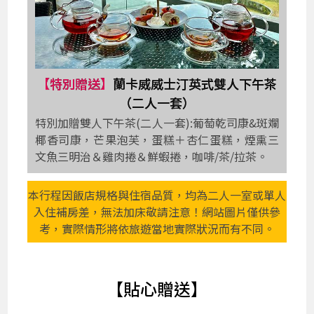
【特別贈送】
蘭卡威威士汀英式雙人下午茶
（二人一套）
特別加贈雙人下午茶(二人一套):葡萄乾司康&斑斕
椰香司康，芒果泡芙，蛋糕＋杏仁蛋糕，煙熏三
文魚三明治＆雞肉捲＆鮮蝦捲，咖啡/茶/拉茶。
本行程因飯店規格與住宿品質，均為二人一室或單人
入住補房差，無法加床敬請注意！網站圖片僅供參
考，實際情形將依旅遊當地實際狀況而有不同。
【貼心贈送】