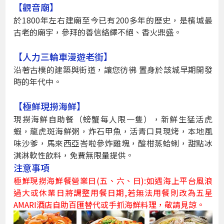
【觀音廟】
於1800年左右建廟至今已有200多年的歷史，是檳城最
古老的廟宇，參拜的善信絡繹不絕、香火鼎盛。
【人力三輪車漫遊老街】
沿著古樸的建築與街道，讓您彷彿 置身於該城早期開發
時的年代中。
【極鮮現撈海鮮】
現撈海鮮自助餐（螃蟹每人限一隻），新鮮生猛活虎
蝦，龍虎斑海鮮粥，炸石甲魚，活青口貝現烤，本地風
味沙爹，馬來西亞峇啦參炸雞塊，酸柑蒸蛤蜊，甜點冰
淇淋軟性飲料，免費無限量提供。
注意事項
極鮮現撈海鮮餐營業日(五、六、日):如遇海上平台風浪
過大或休業日將調整用餐日期,若無法用餐則改為五星
AMARI酒店自助百匯替代或手抓海鮮料理，敬請見諒。