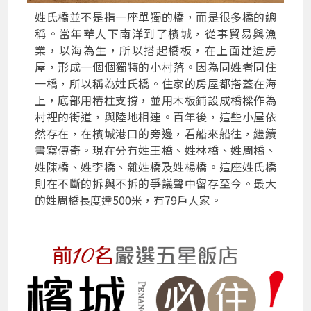
姓氏橋並不是指一座單獨的橋，而是很多橋的總
稱。當年華人下南洋到了檳城，從事貿易與漁
業，以海為生，所以搭起橋板，在上面建造房
屋，形成一個個獨特的小村落。因為同姓者同住
一橋，所以稱為姓氏橋。住家的房屋都搭蓋在海
上，底部用樁柱支撐，並用木板鋪設成橋樑作為
村裡的街道，與陸地相連。百年後，這些小屋依
然存在，在檳城港口的旁邊，看船來船往，繼續
書寫傳奇。現在分有姓王橋、姓林橋、姓周橋、
姓陳橋、姓李橋、雜姓橋及姓楊橋。這座姓氏橋
則在不斷的拆與不拆的爭議聲中留存至今。最大
的姓周橋長度達500米，有79戶人家。