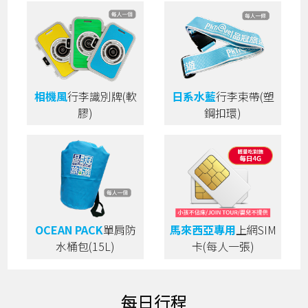
相機風
行李識別牌(軟
日系水藍
行李束帶(塑
膠)
鋼扣環)
OCEAN PACK
單肩防
馬來西亞專用
上網SIM
水桶包(15L)
卡(每人一張)
每日行程