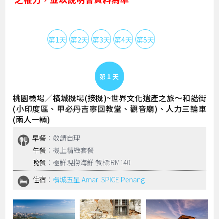
第1天
第2天
第3天
第4天
第5天
Day 1
桃園機場／檳城機場(接機)~世界文化遺產之旅～和諧街
(小印度區、甲必丹吉寧回教堂、觀音廟)、人力三輪車
(兩人一輛)
早餐
：敬請自理
午餐
：機上精緻套餐
晚餐
：極鮮現撈海鮮 餐標:RM140
住宿
：
檳城五星 Amari SPICE Penang