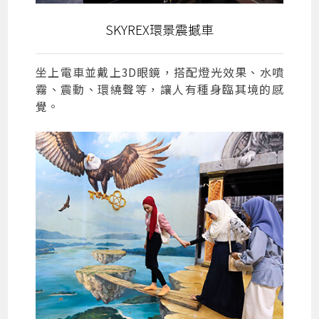
SKYREX環景震撼車
坐上電車並戴上3D眼鏡，搭配燈光效果、水噴
霧、震動、環繞聲等，讓人有種身臨其境的感
覺。