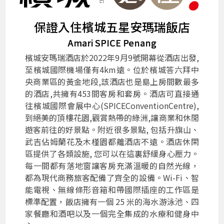
保證入住檳城五星安瑪瑞飯店
Amari SPICE Penang
檳城安瑪瑞酒店於2022年9月9號開幕從酒店出發,
至檳城國際機場僅有4km遠。位於檳城答六拜中
央商業區的黃金地段,該酒店也是島上房間數最多
的酒店,共擁有453間客房和套房。酒店可直接通
往檳城國際會展中心(SPICEConventionCentre),
到絕美的頂樓花園,觀賞熱帶的綠洲,讓商業和休閒
遊客前往的好景點。附近很多景點, 包括升旗山、
武吉佔姆蘭花及木槿園都離酒店不遠。酒店休閑
區提供了各類設施, 您可以在這裏舒緩身心壓力。
每一間都有落地窗讓客房充滿溫暖的自然光線，
都為現代商務旅客配備了齊全的設備。Wi-Fi、智
能電視、無線條形音箱和帶國際插座的工作區是
標準配置，飯店擁有一個 25 米的海水游泳池、四
家餐廳和酒吧以及一個完全集成的水療和健身中