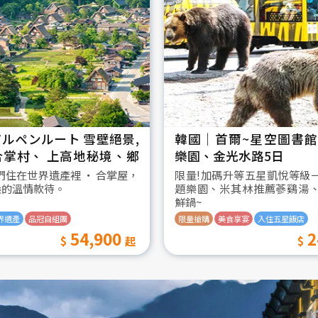
ルペンルート 雪壁絕景,
韓國│首爾~星空圖書館2
合掌村、 上高地秘境、鄉
樂園、金光水路5日
日
我們住在世界遺產裡 ‧ 合掌屋，
限量!加碼升等五星凱悅等級
桑的溫情款待。
題樂園、米其林推薦蔘鷄湯
鮮鍋~
界遺產
品冠自組團
限量搶購
美食享宴
入住五星飯店
54,900
2