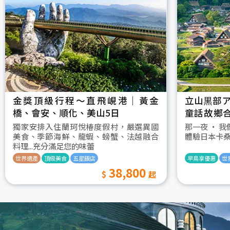
金獎頂級行程～直飛峴港｜黃金
立山黒部ア
橋、會安、順化、美山5日
童話故鄉
村古街町5
獨家安排入住蘭珂悅椿度假村，嚴選異國
那一夜 ‧ 
美食、季節海鮮、龍蝦、螃蟹、法越融合
體驗日本卡
料理...充分滿足您的味蕾
世界遺產
頂級美食
五星飯店
早鳥享優惠
世
38,800