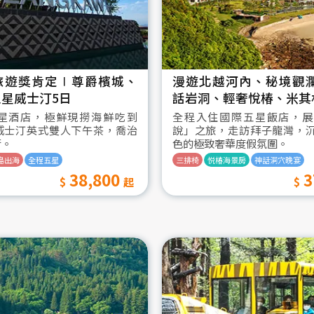
旅遊獎肯定∣尊爵檳城、
漫遊北越河內、秘境觀
星威士汀5日
話岩洞、輕奢悅椿、米其
星酒店，極鮮現撈海鮮吃到
全程入住國際五星飯店，展
威士汀英式雙人下午茶，喬治
說」之旅，走訪拜子龍灣，
街。
色的極致奢華度假氛圍。
島出海
全程五星
三排椅
悦椿海景房
神話洞穴晚宴
38,800
3