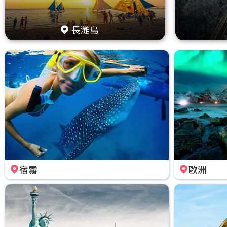
長灘島
宿霧
歐洲