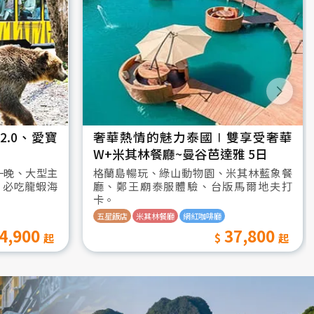
.0、愛寶
奢華熱情的魅力泰國∣雙享受奢華
W+米其林餐廳~曼谷芭達雅 5日
一晚、大型主
格蘭島暢玩、綠山動物園、米其林藍象餐
、必吃龍蝦海
廳、鄭王廟泰服體驗、台版馬爾地夫打
卡。
五星飯店
米其林餐廳
網紅咖啡廳
4,900
37,800