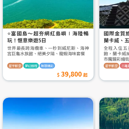
⭐️富國島～超夯網紅島嶼∣海陸暢
國際金質
玩！愜意樂遊5日
蘭卡威、五
世界最長跨海纜車、一秒到威尼斯、海神
全程入住五
宮巨龜水族館、絕美夕陽、龍蝦海味套餐
飽，蘭卡威
市魔鏡彩繪
星宇航空
夢幻旅程
無限精彩
星宇航空
三離
39,800