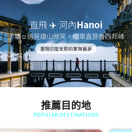
直飛 ✈️ 河內
Hanoi
沙壩☺遇見遠山微笑，纜車直登番西邦峰
重現印度支那的繁華舊夢
推薦目的地
POPULAR DESTINATIONS