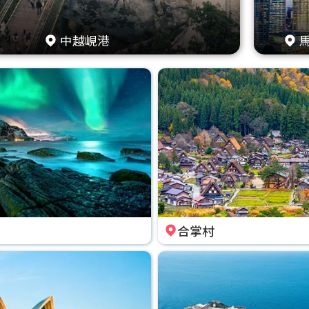
中越峴港
合掌村