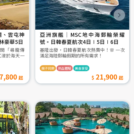
瀾、雲屯神
亞洲旗艦｜MSC地中海郵輪榮耀
林豪華5日
號。日韓春夏航次4日∣5日∣6日
開「尋龍傳
基隆出發，日韓春夏航次熱賣中！🌸 一次
沉浸於海天一
滿足海陸郵輪假期的所有需求！
親子同樂
熱血體驗
美食享受
7,800
21,900