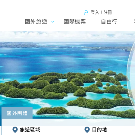
登入∣註冊
國外旅遊
國外旅
國際機票
自由行
遊
往前
國外團體
旅遊區域
目的地