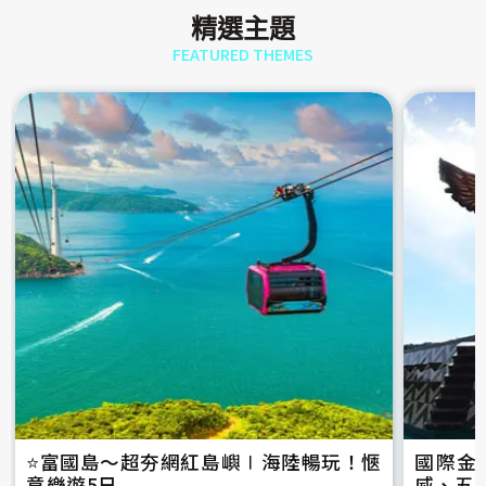
精選主題
FEATURED THEMES
⭐️富國島～超夯網紅島嶼∣海陸暢玩！愜
國際金
意樂遊5日
威、五