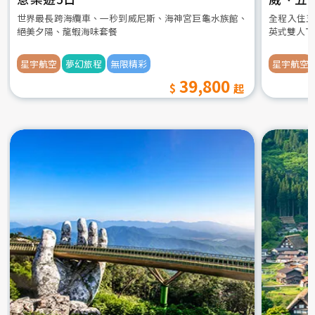
世界最長跨海纜車、一秒到威尼斯、海神宮巨龜水族館、
全程入住五
絕美夕陽、龍蝦海味套餐
英式雙人下
星宇航空
夢幻旅程
無限精彩
星宇航空
39,800