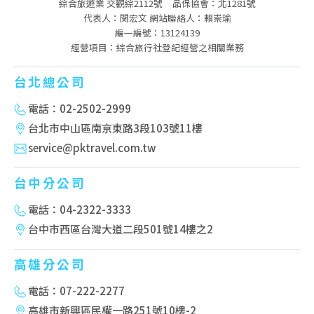
綜合旅遊業 交觀綜2112號
品保協會：北1281號
代表人：関宏文 網站聯絡人：賴崇瑜
編一編號：13124139
經營項目：綜合旅行社登記經營之相關業務
台北總公司
電話：02-2502-2999
台北市中山區南京東路3段103號11樓
service@pktravel.com.tw
台中分公司
電話：04-2322-3333
台中市西區台灣大道二段501號14樓之2
高雄分公司
電話：07-222-2277
高雄市新興區民權一路251號10樓-2