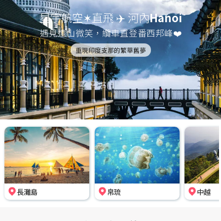
星宇航空✶直飛 ✈️ 河內
Hanoi
遇見遠山微笑，纜車直登番西邦峰❤️
重現印度支那的繁華舊夢
長灘島
帛琉
中越