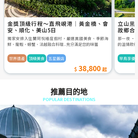
金獎頂級行程～直飛峴港｜黃金橋、會
立山黒
安、順化、美山5日
故鄉合
5日
獨家安排入住蘭珂悅椿度假村，嚴選異國美食、季節海
那一夜 ‧
鮮、龍蝦、螃蟹、法越融合料理...充分滿足您的味蕾
的溫情款待
世界遺產
頂級美食
五星飯店
早鳥享優
38,800
推薦目的地
POPULAR DESTINATIONS