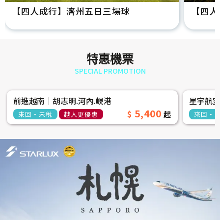
【四人成行】濟州五日三場球
【四人
特惠機票
SPECIAL PROMOTION
前進越南│胡志明.河內.峴港
星宇航
5,400
來回‧未稅
越人更優惠
來回‧