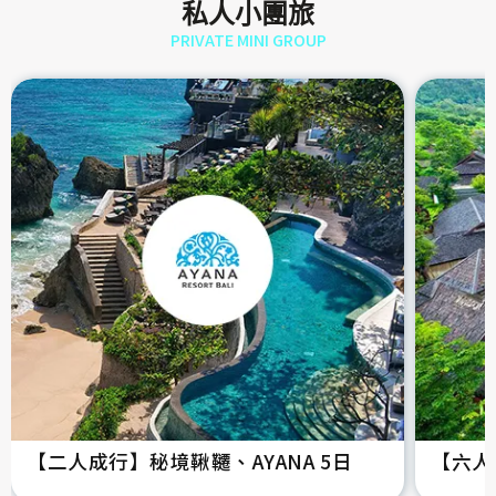
私人小團旅
PRIVATE MINI GROUP
【二人成行】秘境鞦韆、AYANA 5日
【六人