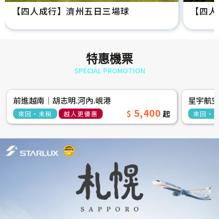
【四人成行】濟州五日三場球
【四人
特惠機票
SPECIAL PROMOTION
前進越南│胡志明.河內.峴港
星宇航
5,400
來回‧未稅
越人更優惠
來回‧