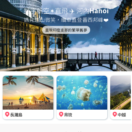
星宇航空✶直飛 ✈️ 河內
Hanoi
遇見遠山微笑，纜車直登番西邦峰❤️
重現印度支那的繁華舊夢
長灘島
帛琉
中越