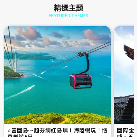
精選主題
FEATURED THEMES
⭐️富國島～超夯網紅島嶼∣海陸暢玩！愜
國際金
意樂遊5日
威、五