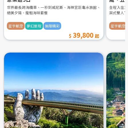
世界最長跨海纜車、一秒到威尼斯、海神宮巨龜水族館、
全程入住五
絕美夕陽、龍蝦海味套餐
英式雙人下
星宇航空
夢幻旅程
無限精彩
星宇航空
39,800