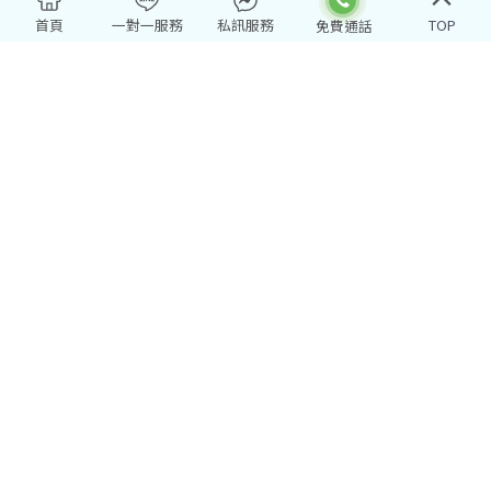
綜合旅遊業 交觀綜2112號
品保協會：北1281號
首頁
一對一服務
私訊服務
TOP
代表人：関宏文 網站聯絡人：賴崇瑜
編一編號：13124139
經營項目：綜合旅行社登記經營之相關業務
台北總公司
電話：02-2502-2999
台北市中山區南京東路3段103號11樓
service@pktravel.com.tw
台中分公司
電話：04-2322-3333
台中市西區台灣大道二段501號14樓之2
高雄分公司
電話：07-222-2277
高雄市新興區民權一路251號10樓-2