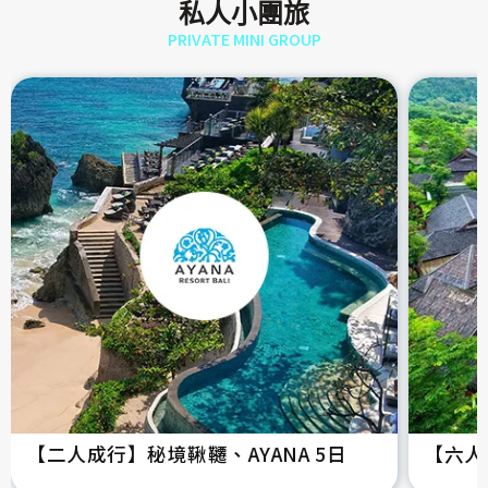
私人小團旅
PRIVATE MINI GROUP
【二人成行】秘境鞦韆、AYANA 5日
【六人