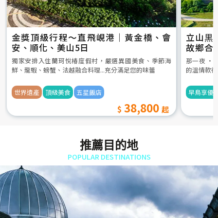
金獎頂級行程～直飛峴港｜黃金橋、會
立山黒
安、順化、美山5日
故鄉合
5日
獨家安排入住蘭珂悅椿度假村，嚴選異國美食、季節海
那一夜 ‧
鮮、龍蝦、螃蟹、法越融合料理...充分滿足您的味蕾
的溫情款待
世界遺產
頂級美食
五星飯店
早鳥享優
38,800
推薦目的地
POPULAR DESTINATIONS