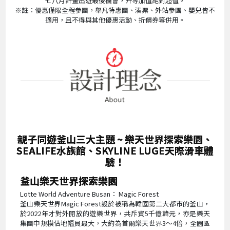
七八月計畫出遊最後機會，升等加值絕對超值。
※註：優惠僅限全程參團，舉凡特惠團、湊票、外站參團、嬰兒皆不
適用，且不得與其他優惠活動、折價券等併用。
親子同遊釜山三大主題 ~ 樂天世界探索樂園、
SEALIFE水族館、SKYLINE LUGE天際滑車體
驗！
釜山樂天世界探索樂園
Lotte World Adventure Busan： Magic Forest
釜山樂天世界Magic Forest設於被稱為韓國第二大都市的釜山，
於2022年才對外開放的遊樂世界，共斥資5千億韓元，亦是樂天
集團中規模佔地幅員最大，大約為首爾樂天世界3～4倍，全園區