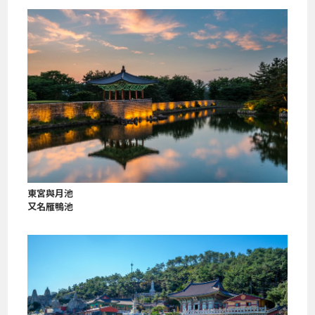
東宮與月池
又名雁鴨池