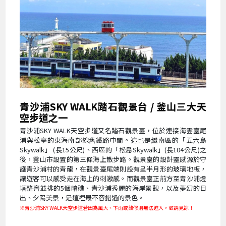
青沙浦SKY WALK踏石觀景台 / 釜山三大天
空步道之一
青沙浦SKY WALK天空步道又名踏石觀景臺，位於連接海雲臺尾
浦與松亭的東海南部線舊鐵路中間。這也是繼南區的「五六島
Skywalk」 (長15公尺)、西區的「松島Skywalk」(長104公尺)之
後，釜山市設置的第三條海上散步路。觀景臺的設計靈感源於守
護青沙浦村的青龍，在觀景臺尾端則設有呈半月形的玻璃地板，
讓遊客可以感受走在海上的刺激感。而觀景臺正前方至青沙浦燈
塔整齊並排的5個暗礁、青沙浦秀麗的海岸景觀，以及夢幻的日
出、夕陽美景，是這裡最不容錯過的景色。
※青沙浦SKY WALK天空步道若因為風大、下雨或維修則無法進入，敬請見諒！