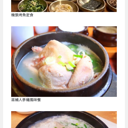
機張烤魚定食
滋補人蔘雞風味餐