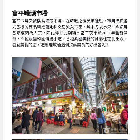
富平罐頭市場
富平市場又被稱為罐頭市場，在韓戰之後美軍進駐，軍用品與各
式各樣的商品開始隨走私交易流入市面，其中尤以水果、魚類等
各類罐頭為大宗，因此得有此別稱。富平夜市於2013年全新開
幕，不僅販售韓國傳統小吃，各種異國美食的身影也在此出沒，
喜愛美食的您，怎麼能放過這個探索美食的好機會呢？