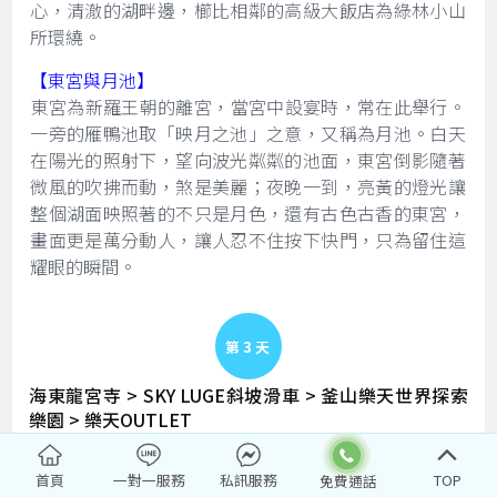
心，清澈的湖畔邊，櫛比相鄰的高級大飯店為綠林小山
所環繞。
【東宮與月池】
​東宮為新羅王朝的離宮，當宮中設宴時，常在此舉行。
一旁的雁鴨池取「映月之池」之意，又稱為月池。白天
在陽光的照射下，望向波光粼粼的池面，東宮倒影隨著
微風的吹拂而動，煞是美麗；夜晚一到，亮黃的燈光讓
整個湖面映照著的不只是月色，還有古色古香的東宮，
畫面更是萬分動人，讓人忍不住按下快門，只為留住這
耀眼的瞬間。
Day 3
海東龍宮寺 > SKY LUGE斜坡滑車 > 釜山樂天世界探索
樂園 > 樂天OUTLET
早餐
：飯店內用早餐
首頁
一對一服務
私訊服務
TOP
午餐
：機張烤魚定食（餐標：韓幣15000/人）