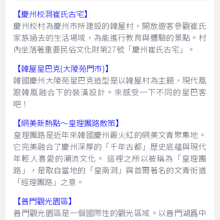
【慶州校洞崔氏古宅】
慶州校村為慶州市所建設的韓屋村，開放遊客參觀崔氏
家族過去的生活場域，為能進行教育與體驗的景點。村
內坐落著重要民俗文化財第27號「慶州崔氏古宅」。
【韓屋星巴克(大陵苑門市)】
韓國慶州大陵苑星巴克造型是以韓屋村為主題，現代風
跟韓風融合下的裝潢設計。來感受一下不同的星巴客
吧！
【網美新熱點～皇理團路散策】
皇理團路是近年來韓國慶州最火紅的網美文青聚集地。
它完美融合了慶州深厚的「千年古都」歷史底蘊與現代
年輕人喜愛的潮流文化。 這裡之所以被稱為「皇理團
路」，是取自當地的「皇南洞」與首爾著名的文青街道
「經理團路」之意。
【普門觀光園區】
普門觀光園區是一個國際性的觀光區域。以普門湖爲中