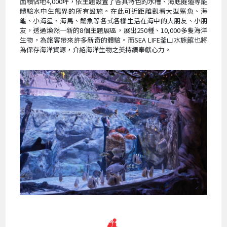
面積佔地4,000坪，依主題設置了各具特色的水槽、海底隧道等能
體驗水中生態界的所有設施。在此可近距離觀看大型鯊魚、海
龜、小海星、海馬、鰩魚等各式各樣生活在海中的大朋友、小朋
友，透過煥然一新的8個主題展區，展出250種、10,000多隻海洋
生物，為旅客帶來許多新奇的體驗。而SEA LIFE釜山水族館也將
為保存海洋資源，介紹海洋生物之美持續奉獻心力。