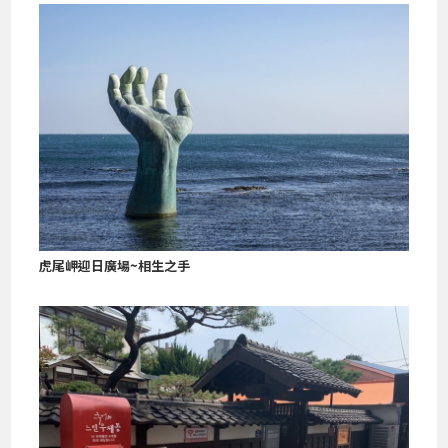
虎尾岬迎日廣場~相生之手