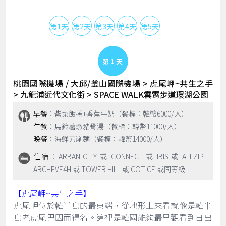
第1天
第2天
第3天
第4天
第5天
Day 1
桃園國際機場 / 大邱/釜山國際機場 > 虎尾岬~共生之手
> 九龍浦近代文化街 > SPACE WALK雲霄步道環湖公園
早餐
：紫菜飯捲+香蕉牛奶（餐標：韓幣6000/人）
午餐
：馬鈴薯燉豬骨湯（餐標：韓幣11000/人）
晚餐
：海鮮刀削麵（餐標：韓幣14000/人）
住宿
：ARBAN CITY 或 CONNECT 或 IBIS 或 ALLZIP
ARCHEVE4H 或 TOWER HILL 或 COTICE 或同等級
【虎尾岬~共生之手】
虎尾岬位於韓半島的最東端，從地形上來看就像是韓半
島老虎尾巴因而得名。這裡是韓國能夠最早觀看到日出