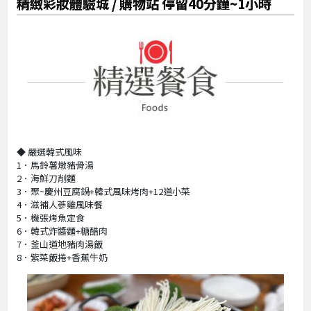
精緻彩妝體驗城 / 購物站 停留40分鐘~1小時
◆ 嚴選韓式風味
1．馬鈴薯燉豬骨湯
2．海鮮刀削麵
3．聚~慶州豆腐鍋+韓式風味烤肉+12道小菜
4．滋補人蔘雞風味餐
5．機張烤魚定食
6．韓式炸醬麵+糖醋肉
7．釜山道地豬肉湯飯
8．紫菜飯捲+香蕉牛奶