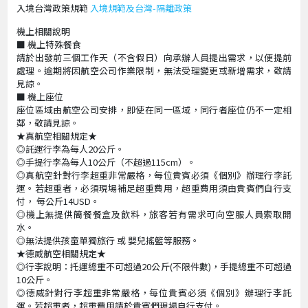
入境台灣政策規範
入境規範及台灣-隔離政策
機上相關說明
■ 機上特殊餐食
請於出發前三個工作天（不含假日）向承辦人員提出需求，以便提前
處理。逾期將因航空公司作業限制，無法受理變更或新增需求，敬請
見諒。
■ 機上座位
座位區域由航空公司安排，即使在同一區域，同行者座位仍不一定相
鄰，敬請見諒。
★真航空相關規定★
◎託運行李為每人20公斤。
◎手提行李為每人10公斤（不超過115cm）。
◎真航空針對行李超重非常嚴格，每位貴賓必須《個別》辦理行李託
運。若超重者，必須現場補足超重費用，超重費用須由貴賓們自行支
付， 每公斤14USD。
◎機上無提供簡餐餐盒及飲料，旅客若有需求可向空服人員索取開
水。
◎無法提供孩童單獨旅行 或 嬰兒搖籃等服務。
★德威航空相關規定★
◎行李說明：托運總重不可超過20公斤(不限件數)，手提總重不可超過
10公斤。
◎德威針對行李超重非常嚴格，每位貴賓必須《個別》辦理行李託
運。若超重者，超重費用請於貴賓們現場自行支付。