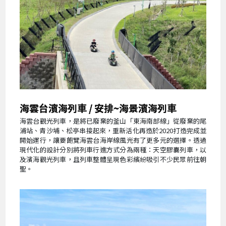
海雲台濱海列車 / 安排~海景濱海列車
海雲台觀光列車，是將已廢棄的釜山「東海南部線」從廢棄的尾
浦站、青沙埔、松亭串接起來，重新活化再造於2020打造完成並
開始運行，讓要飽覽海雲台海岸線風光有了更多元的選擇。透過
現代化的設計分別將列車行進方式分為兩種：天空膠囊列車，以
及濱海觀光列車，且列車整體呈現色彩繽紛吸引不少民眾前往朝
聖。