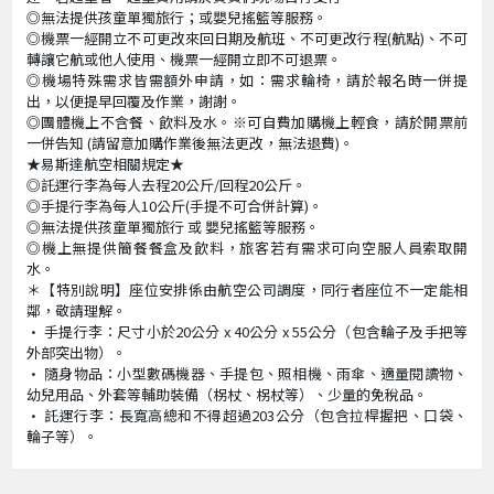
◎無法提供孩童單獨旅行；或嬰兒搖籃等服務。
◎機票一經開立不可更改來回日期及航班、不可更改行程(航點)、不可
轉讓它航或他人使用、機票一經開立即不可退票。
◎機場特殊需求皆需額外申請，如：需求輪椅，請於報名時一併提
出，以便提早回覆及作業，謝謝。
◎團體機上不含餐、飲料及水。※可自費加購機上輕食，請於開票前
一併告知 (請留意加購作業後無法更改，無法退費)。
★易斯達航空相關規定★
◎託運行李為每人去程20公斤/回程20公斤。
◎手提行李為每人10公斤(手提不可合併計算)。
◎無法提供孩童單獨旅行 或 嬰兒搖籃等服務。
◎機上無提供簡餐餐盒及飲料，旅客若有需求可向空服人員索取開
水。
＊【特別說明】座位安排係由航空公司調度，同行者座位不一定能相
鄰，敬請理解。
• 手提行李：尺寸小於20公分 x 40公分 x 55公分（包含輪子及手把等
外部突出物）。
• 隨身物品：小型數碼機器、手提包、照相機、雨傘、適量閱讀物、
幼兒用品、外套等輔助裝備（柺杖、柺杖等）、少量的免稅品。
• 託運行李：長寬高總和不得超過203公分（包含拉桿握把、口袋、
輪子等）。