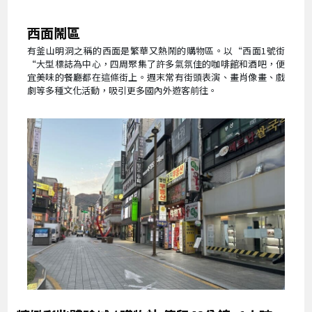
西面鬧區
有釜山明洞之稱的西面是繁華又熱鬧的購物區。以“西面1號街
“大型標誌為中心，四周聚集了許多氣氛佳的咖啡館和酒吧，便
宜美味的餐廳都在這條街上。週末常有街頭表演、畫肖像畫、戲
劇等多種文化活動，吸引更多國內外遊客前往。