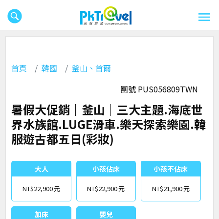
首頁
韓國
釜山、首爾
團號 PUS056809TWN
暑假大促銷｜釜山｜三大主題.海底世
界水族館.LUGE滑車.樂天探索樂園.韓
服遊古都五日(彩妝)
大人
小孩佔床
小孩不佔床
NT$22,900
NT$22,900
NT$21,900
加床
嬰兒