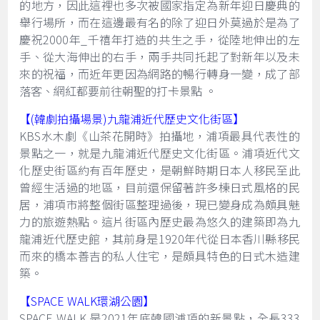
的地方，因此這裡也多次被國家指定為新年迎日慶典的
舉行場所，而在這邊最有名的除了迎日外莫過於是為了
慶祝2000年_千禧年打造的共生之手，從陸地伸出的左
手、從大海伸出的右手，兩手共同托起了對新年以及未
來的祝福，而近年更因為網路的暢行轉身一變，成了部
落客、網紅都要前往朝聖的打卡景點 。
【(韓劇拍攝場景)九龍浦近代歷史文化街區】
KBS水木劇《山茶花開時》拍攝地，浦項最具代表性的
景點之一，就是九龍浦近代歷史文化街區。浦項近代文
化歷史街區約有百年歷史，是朝鮮時期日本人移民至此
曾經生活過的地區，目前還保留著許多棟日式風格的民
居，浦項市將整個街區整理過後，現已變身成為頗具魅
力的旅遊熱點。這片街區內歷史最為悠久的建築即為九
龍浦近代歷史館，其前身是1920年代從日本香川縣移民
而來的橋本善吉的私人住宅，是頗具特色的日式木造建
築。
【SPACE WALK環湖公園】
SPACE WALK 是2021年底韓國浦項的新景點，全長333