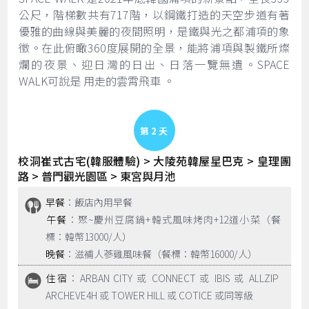
公尺，階梯數共有717階，以鋼鐵打造的天空步道有著
優雅的曲線與美麗的夜間照明，是鐵與光之都浦項的象
徵。在此俯瞰360度展開的全景，能將浦項與製鐵所燦
爛的夜景、迎日灣的日出、日落一覽無遺。SPACE
WALK可說是 用走的雲霄飛車 。
Day 2
校洞崔式古宅(韓服體驗) > 大陵苑韓屋星巴克 > 皇理團
路 > 普門觀光園區 > 東宮與月池
早餐
：飯店內用早餐
午餐
：聚~慶州豆腐鍋+韓式風味烤肉+12道小菜（餐
標：韓幣13000/人）
晚餐
：滋補人蔘雞風味餐（餐標：韓幣16000/人）
住宿
：ARBAN CITY 或 CONNECT 或 IBIS 或 ALLZIP
ARCHEVE4H 或 TOWER HILL 或 COTICE 或同等級