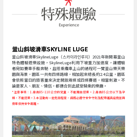
釜山斜坡滑車SKYLINE LUGE
釜山斜坡滑車SkylineLuge（스카이라인루지）2021年新開幕釜山
特色體驗遊樂設施，SkylineLuge利用下坡重力加速度，讓體驗
者宛如賽車手般奔馳，且搭乘纜車上山的過程可一覽釜山樂天樂
園與海景，園區一共有四條路線，相加起來總長約2.4公里，園區
會依照當日的旅客量來決定開放兩條或四條賽道，相當刺激。不
論是家人、朋友、情侶，都適合到此感受騎乘的樂趣。
*注意事項：1.身高85~110公分的兒童，不能獨自搭乘。2.身高85公分以下及孕
婦，不能搭乘。3.本活動有一定危險程度，請務必遵守安全守則及配帶護具設施並與
旁車保持安全距離。