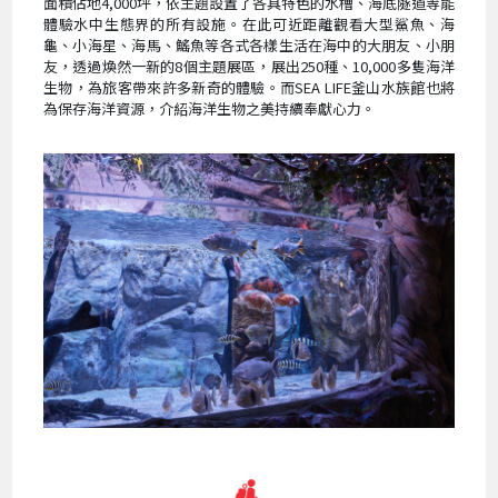
面積佔地4,000坪，依主題設置了各具特色的水槽、海底隧道等能
體驗水中生態界的所有設施。在此可近距離觀看大型鯊魚、海
龜、小海星、海馬、鰩魚等各式各樣生活在海中的大朋友、小朋
友，透過煥然一新的8個主題展區，展出250種、10,000多隻海洋
生物，為旅客帶來許多新奇的體驗。而SEA LIFE釜山水族館也將
為保存海洋資源，介紹海洋生物之美持續奉獻心力。