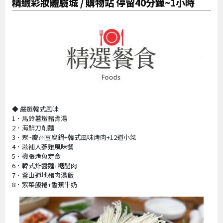
精緻彩妝體驗城 / 購物站 停留40分鐘~1小時
◆ 嚴選韓式風味
1．馬鈴薯燉豬骨湯
2．海鮮刀削麵
3．聚~慶州豆腐鍋+韓式風味烤肉+12道小菜
4．滋補人蔘雞風味餐
5．機張烤魚定食
6．韓式炸醬麵+糖醋肉
7．釜山道地豬肉湯飯
8．紫菜飯捲+香蕉牛奶