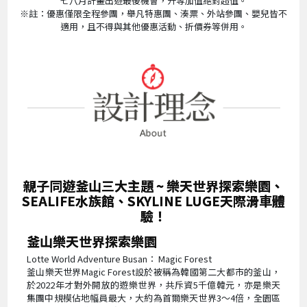
七八月計畫出遊最後機會，升等加值絕對超值。
※註：優惠僅限全程參團，舉凡特惠團、湊票、外站參團、嬰兒皆不
適用，且不得與其他優惠活動、折價券等併用。
親子同遊釜山三大主題 ~ 樂天世界探索樂園、
SEALIFE水族館、SKYLINE LUGE天際滑車體
驗！
釜山樂天世界探索樂園
Lotte World Adventure Busan： Magic Forest
釜山樂天世界Magic Forest設於被稱為韓國第二大都市的釜山，
於2022年才對外開放的遊樂世界，共斥資5千億韓元，亦是樂天
集團中規模佔地幅員最大，大約為首爾樂天世界3～4倍，全園區