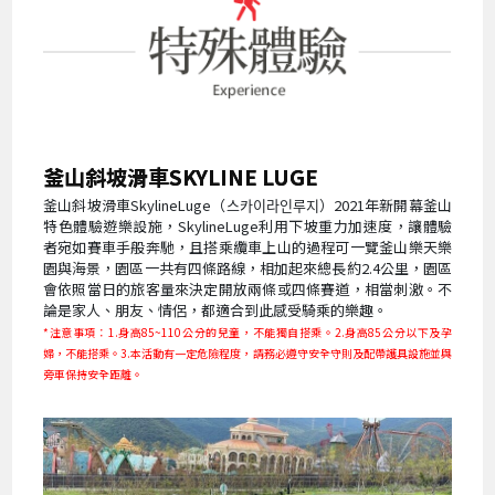
釜山斜坡滑車SKYLINE LUGE
釜山斜坡滑車SkylineLuge（스카이라인루지）2021年新開幕釜山
特色體驗遊樂設施，SkylineLuge利用下坡重力加速度，讓體驗
者宛如賽車手般奔馳，且搭乘纜車上山的過程可一覽釜山樂天樂
園與海景，園區一共有四條路線，相加起來總長約2.4公里，園區
會依照當日的旅客量來決定開放兩條或四條賽道，相當刺激。不
論是家人、朋友、情侶，都適合到此感受騎乘的樂趣。
*注意事項：1.身高85~110公分的兒童，不能獨自搭乘。2.身高85公分以下及孕
婦，不能搭乘。3.本活動有一定危險程度，請務必遵守安全守則及配帶護具設施並與
旁車保持安全距離。