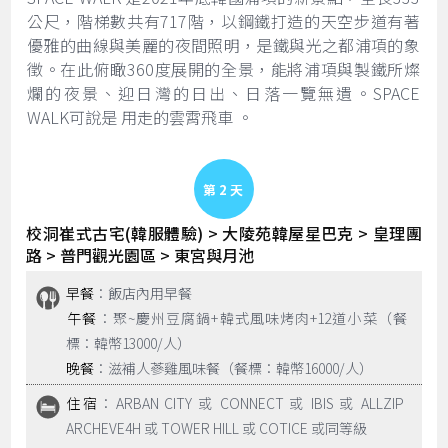
公尺，階梯數共有717階，以鋼鐵打造的天空步道有著
優雅的曲線與美麗的夜間照明，是鐵與光之都浦項的象
徵。在此俯瞰360度展開的全景，能將浦項與製鐵所燦
爛的夜景、迎日灣的日出、日落一覽無遺。SPACE
WALK可說是 用走的雲霄飛車 。
Day 2
校洞崔式古宅(韓服體驗) > 大陵苑韓屋星巴克 > 皇理團
路 > 普門觀光園區 > 東宮與月池
早餐
：飯店內用早餐
午餐
：聚~慶州豆腐鍋+韓式風味烤肉+12道小菜（餐
標：韓幣13000/人）
晚餐
：滋補人蔘雞風味餐（餐標：韓幣16000/人）
住宿
：ARBAN CITY 或 CONNECT 或 IBIS 或 ALLZIP
ARCHEVE4H 或 TOWER HILL 或 COTICE 或同等級