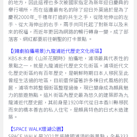
的地方，因此這裡也多次被國家指定為新年迎日慶典的
舉行場所，而在這邊最有名的除了迎日外莫過於是為了
慶祝2000年_千禧年打造的共生之手，從陸地伸出的左
手、從大海伸出的右手，兩手共同托起了對新年以及未
來的祝福，而近年更因為網路的暢行轉身一變，成了部
落客、網紅都要前往朝聖的打卡景點 。
【(韓劇拍攝場景)九龍浦近代歷史文化街區】
KBS水木劇《山茶花開時》拍攝地，浦項最具代表性的
景點之一，就是九龍浦近代歷史文化街區。浦項近代文
化歷史街區約有百年歷史，是朝鮮時期日本人移民至此
曾經生活過的地區，目前還保留著許多棟日式風格的民
居，浦項市將整個街區整理過後，現已變身成為頗具魅
力的旅遊熱點。這片街區內歷史最為悠久的建築即為九
龍浦近代歷史館，其前身是1920年代從日本香川縣移民
而來的橋本善吉的私人住宅，是頗具特色的日式木造建
築。
【SPACE WALK環湖公園】
SPACE WALK 是2021年底韓國浦項的新景點，全長333