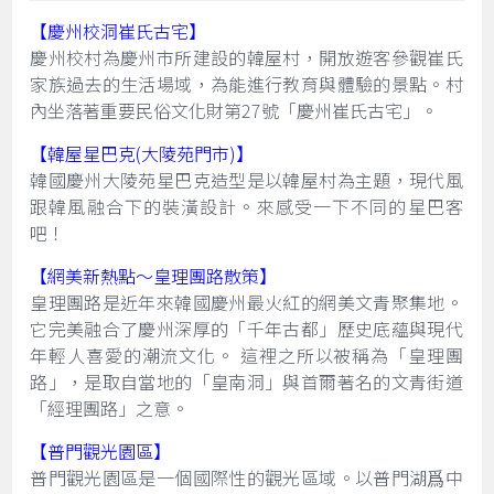
【慶州校洞崔氏古宅】
慶州校村為慶州市所建設的韓屋村，開放遊客參觀崔氏
家族過去的生活場域，為能進行教育與體驗的景點。村
內坐落著重要民俗文化財第27號「慶州崔氏古宅」。
【韓屋星巴克(大陵苑門市)】
韓國慶州大陵苑星巴克造型是以韓屋村為主題，現代風
跟韓風融合下的裝潢設計。來感受一下不同的星巴客
吧！
【網美新熱點～皇理團路散策】
皇理團路是近年來韓國慶州最火紅的網美文青聚集地。
它完美融合了慶州深厚的「千年古都」歷史底蘊與現代
年輕人喜愛的潮流文化。 這裡之所以被稱為「皇理團
路」，是取自當地的「皇南洞」與首爾著名的文青街道
「經理團路」之意。
【普門觀光園區】
普門觀光園區是一個國際性的觀光區域。以普門湖爲中