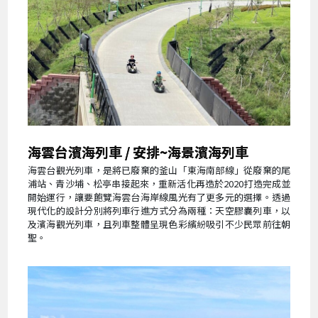
海雲台濱海列車 / 安排~海景濱海列車
海雲台觀光列車，是將已廢棄的釜山「東海南部線」從廢棄的尾
浦站、青沙埔、松亭串接起來，重新活化再造於2020打造完成並
開始運行，讓要飽覽海雲台海岸線風光有了更多元的選擇。透過
現代化的設計分別將列車行進方式分為兩種：天空膠囊列車，以
及濱海觀光列車，且列車整體呈現色彩繽紛吸引不少民眾前往朝
聖。