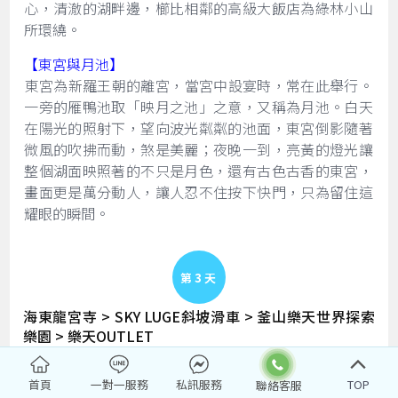
心，清澈的湖畔邊，櫛比相鄰的高級大飯店為綠林小山
所環繞。
【東宮與月池】
​東宮為新羅王朝的離宮，當宮中設宴時，常在此舉行。
一旁的雁鴨池取「映月之池」之意，又稱為月池。白天
在陽光的照射下，望向波光粼粼的池面，東宮倒影隨著
微風的吹拂而動，煞是美麗；夜晚一到，亮黃的燈光讓
整個湖面映照著的不只是月色，還有古色古香的東宮，
畫面更是萬分動人，讓人忍不住按下快門，只為留住這
耀眼的瞬間。
Day 3
海東龍宮寺 > SKY LUGE斜坡滑車 > 釜山樂天世界探索
樂園 > 樂天OUTLET
早餐
：飯店內用早餐
首頁
一對一服務
私訊服務
TOP
午餐
：機張烤魚定食（餐標：韓幣15000/人）