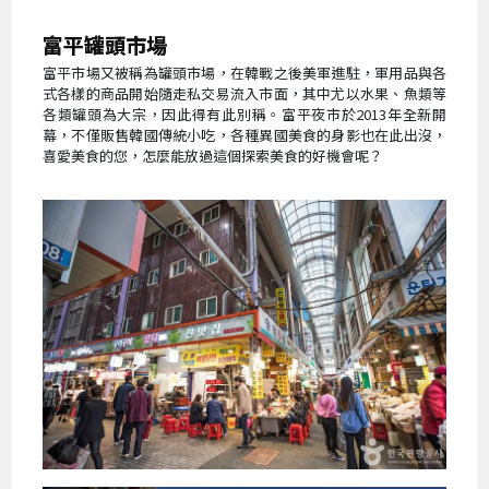
富平罐頭市場
富平市場又被稱為罐頭市場，在韓戰之後美軍進駐，軍用品與各
式各樣的商品開始隨走私交易流入市面，其中尤以水果、魚類等
各類罐頭為大宗，因此得有此別稱。富平夜市於2013年全新開
幕，不僅販售韓國傳統小吃，各種異國美食的身影也在此出沒，
喜愛美食的您，怎麼能放過這個探索美食的好機會呢？