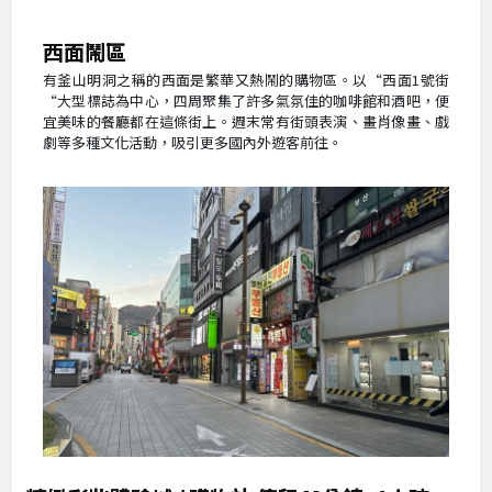
西面鬧區
有釜山明洞之稱的西面是繁華又熱鬧的購物區。以“西面1號街
“大型標誌為中心，四周聚集了許多氣氛佳的咖啡館和酒吧，便
宜美味的餐廳都在這條街上。週末常有街頭表演、畫肖像畫、戲
劇等多種文化活動，吸引更多國內外遊客前往。