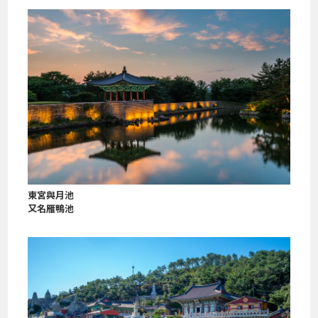
東宮與月池
又名雁鴨池