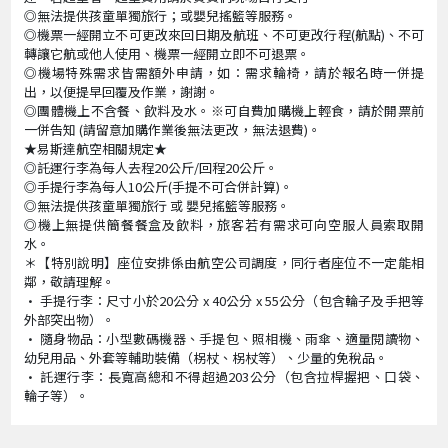
◎無法提供孩童單獨旅行；或嬰兒搖籃等服務。
◎機票一經開立不可更改來回日期及航班、不可更改行程(航點)、不可
轉讓它航或他人使用、機票一經開立即不可退票。
◎機場特殊需求皆需額外申請，如：需求輪椅，請於報名時一併提
出，以便提早回覆及作業，謝謝。
◎團體機上不含餐、飲料及水。※可自費加購機上輕食，請於開票前
一併告知 (請留意加購作業後無法更改，無法退費)。
★易斯達航空相關規定★
◎託運行李為每人去程20公斤/回程20公斤。
◎手提行李為每人10公斤(手提不可合併計算)。
◎無法提供孩童單獨旅行 或 嬰兒搖籃等服務。
◎機上無提供簡餐餐盒及飲料，旅客若有需求可向空服人員索取開
水。
＊【特別說明】座位安排係由航空公司調度，同行者座位不一定能相
鄰，敬請理解。
• 手提行李：尺寸小於20公分 x 40公分 x 55公分（包含輪子及手把等
外部突出物）。
• 隨身物品：小型數碼機器、手提包、照相機、雨傘、適量閱讀物、
幼兒用品、外套等輔助裝備（柺杖、柺杖等）、少量的免稅品。
• 託運行李：長寬高總和不得超過203公分（包含拉桿握把、口袋、
輪子等）。