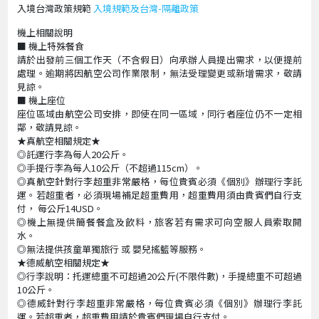
入境台灣政策規範
入境規範及台灣-隔離政策
機上相關說明
■ 機上特殊餐食
請於出發前三個工作天（不含假日）向承辦人員提出需求，以便提前
處理。逾期將因航空公司作業限制，無法受理變更或新增需求，敬請
見諒。
■ 機上座位
座位區域由航空公司安排，即使在同一區域，同行者座位仍不一定相
鄰，敬請見諒。
★真航空相關規定★
◎託運行李為每人20公斤。
◎手提行李為每人10公斤（不超過115cm）。
◎真航空針對行李超重非常嚴格，每位貴賓必須《個別》辦理行李託
運。若超重者，必須現場補足超重費用，超重費用須由貴賓們自行支
付， 每公斤14USD。
◎機上無提供簡餐餐盒及飲料，旅客若有需求可向空服人員索取開
水。
◎無法提供孩童單獨旅行 或 嬰兒搖籃等服務。
★德威航空相關規定★
◎行李說明：托運總重不可超過20公斤(不限件數)，手提總重不可超過
10公斤。
◎德威針對行李超重非常嚴格，每位貴賓必須《個別》辦理行李託
運。若超重者，超重費用請於貴賓們現場自行支付。