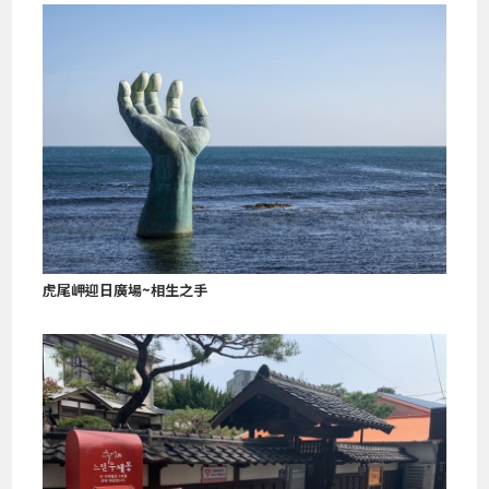
虎尾岬迎日廣場~相生之手