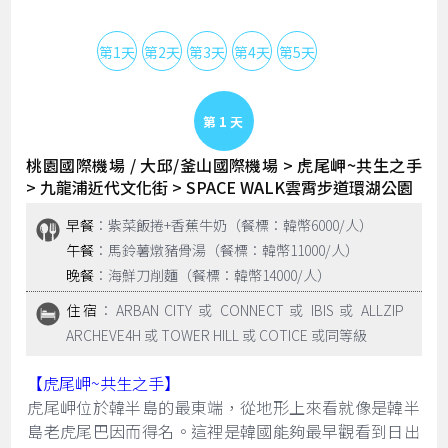
第1天
第2天
第3天
第4天
第5天
Day 1
桃園國際機場 / 大邱/釜山國際機場 > 虎尾岬~共生之手
> 九龍浦近代文化街 > SPACE WALK雲霄步道環湖公園
早餐
：紫菜飯捲+香蕉牛奶（餐標：韓幣6000/人）
午餐
：馬鈴薯燉豬骨湯（餐標：韓幣11000/人）
晚餐
：海鮮刀削麵（餐標：韓幣14000/人）
住宿
：ARBAN CITY 或 CONNECT 或 IBIS 或 ALLZIP
ARCHEVE4H 或 TOWER HILL 或 COTICE 或同等級
【虎尾岬~共生之手】
虎尾岬位於韓半島的最東端，從地形上來看就像是韓半
島老虎尾巴因而得名。這裡是韓國能夠最早觀看到日出