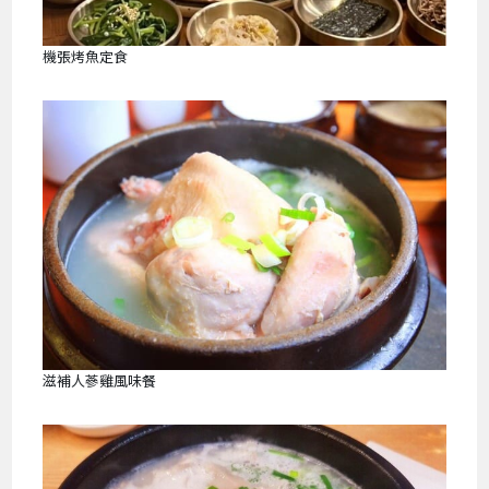
機張烤魚定食
滋補人蔘雞風味餐