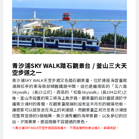
青沙浦SKY WALK踏石觀景台 / 釜山三大天
空步道之一
青沙浦SKY WALK天空步道又名踏石觀景臺，位於連接海雲臺尾
浦與松亭的東海南部線舊鐵路中間。這也是繼南區的「五六島
Skywalk」 (長15公尺)、西區的「松島Skywalk」(長104公尺)之
後，釜山市設置的第三條海上散步路。觀景臺的設計靈感源於守
護青沙浦村的青龍，在觀景臺尾端則設有呈半月形的玻璃地板，
讓遊客可以感受走在海上的刺激感。而觀景臺正前方至青沙浦燈
塔整齊並排的5個暗礁、青沙浦秀麗的海岸景觀，以及夢幻的日
出、夕陽美景，是這裡最不容錯過的景色。
※青沙浦SKY WALK天空步道若因為風大、下雨或維修則無法進入，敬請見諒！