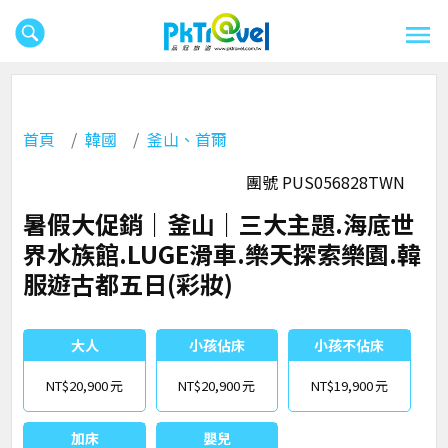
首頁
韓國
釜山、首爾
團號 PUS056828TWN
暑假大促銷｜釜山｜三大主題.海底世
界水族館.LUGE滑車.樂天探索樂園.韓
服遊古都五日(彩妝)
大人
小孩佔床
小孩不佔床
NT$20,900
NT$20,900
NT$19,900
加床
嬰兒