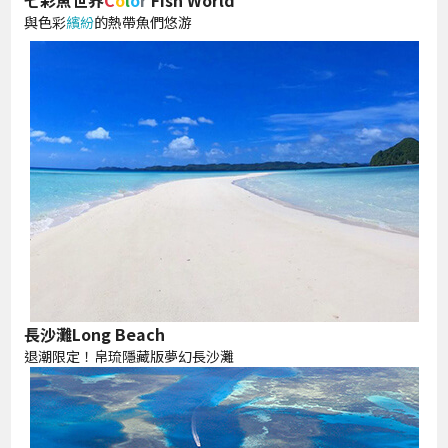
與色彩
繽紛
的熱帶魚們悠游
長沙灘Long Beach
退潮限定！帛琉隱藏版夢幻長沙灘