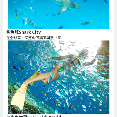
鯊魚城Shark City
在全球第一個鯊魚保護區與鯊共舞
七彩魚世界
C
o
l
o
r
Fish World