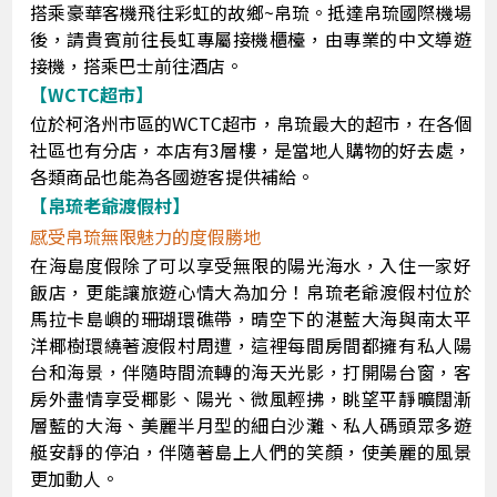
搭乘豪華客機飛往彩虹的故鄉~帛琉。抵達帛琉國際機場
後，請貴賓前往長虹專屬接機櫃檯，由專業的中文導遊
接機，搭乘巴士前往酒店。
【WCTC超市】
位於柯洛州市區的WCTC超市，帛琉最大的超市，在各個
社區也有分店，本店有3層樓，是當地人購物的好去處，
各類商品也能為各國遊客提供補給。
【帛琉老爺渡假村】
感受帛琉無限魅力的度假勝地
在海島度假除了可以享受無限的陽光海水，入住一家好
飯店，更能讓旅遊心情大為加分！帛琉老爺渡假村位於
馬拉卡島嶼的珊瑚環礁帶，晴空下的湛藍大海與南太平
洋椰樹環繞著渡假村周遭，這裡每間房間都擁有私人陽
台和海景，伴隨時間流轉的海天光影，打開陽台窗，客
房外盡情享受椰影、陽光、微風輕拂，眺望平靜曠闊漸
層藍的大海、美麗半月型的細白沙灘、私人碼頭眾多遊
艇安靜的停泊，伴隨著島上人們的笑顏，使美麗的風景
更加動人。