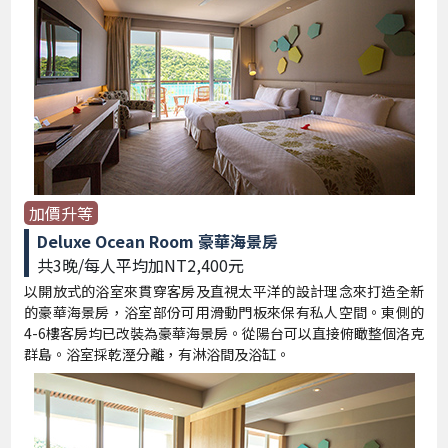
加價升等
Deluxe Ocean Room 豪華海景房
共3晚/每人平均加NT2,400元
以開放式的浴室來貫穿客房及直視太平洋的設計理念來打造全新
的豪華海景房，浴室部份可用滑動門板來保有私人空間。東側的
4-6樓客房均已改裝為豪華海景房。從陽台可以直接俯瞰整個洛克
群島。浴室採乾溼分離，有淋浴間及浴缸。