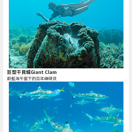
巨型干貝城Giant Clam
蔚藍海平面下的百年硨磲貝