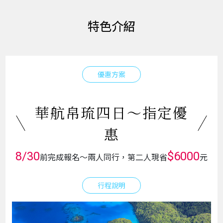
特色介紹
優惠方案
華航帛琉四日～指定優
惠
8/30
$6000
前完成報名～兩人同行，第二人現省
元
行程說明