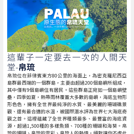
這輩子一定要去一次的人間天
堂-
帛琉
帛琉位在菲律賓東方80公里的海面上，為密克羅尼西亞
島群最西端的一個群島，主要由超過200個島嶼所組成，
其中僅有9個島嶼住有居民。這些群島正宛如一個島嶼壁
壘，四季如夏，熱帶雨林覆蓋大多數的島嶼，海底生物形
形色色，擁有全世界最純淨的水質、最美麗的珊瑚礁景
觀、還有最合適的水溫，被國際潛水評為世界七大海底奇
觀之首。這裡蘊藏了全世界種類最多、最豐富的海底資
源，超過1,500種的多樣魚類、700種的珊瑚和海葵。帛
琉的珊瑚、帛琉的雲彩、帛琉人的熱情，絕對讓你不虛此