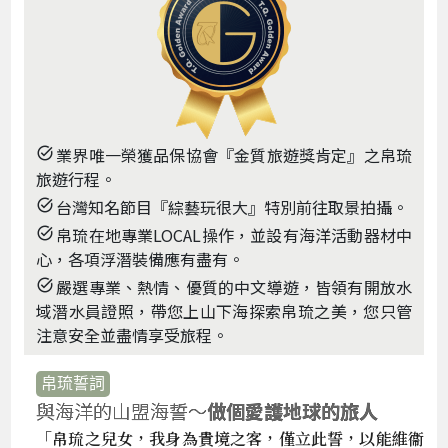
業界唯一榮獲品保協會『金質旅遊獎肯定』之帛琉
task_alt
旅遊行程。
台灣知名節目『綜藝玩很大』特別前往取景拍攝。
task_alt
帛琉在地專業LOCAL操作，並設有海洋活動器材中
task_alt
心，各項浮潛裝備應有盡有。
嚴選專業、熱情、優質的中文導遊，皆領有開放水
task_alt
域潛水員證照，帶您上山下海探索帛琉之美，您只管
注意安全並盡情享受旅程。
帛琉誓詞
與海洋的山盟海誓～
做個愛護地球的旅人
「帛琉之兒女，我身為貴境之客，僅立此誓，以能維衞