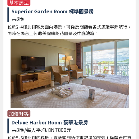
基本房型
Superior Garden Room 標準園景房
共3晚
位於2-4樓北側客房面向港景，可從房間觀看各式遊艇寧靜航行。
同時在陽台上俯瞰美麗繽紛花園景及中庭池塘。
加價升等
Deluxe Harbor Room 豪華港景房
共3晚/每人平均加NT800元
位於5-6樓北側的客房，寬敞空間給您更舒適的享受！從陽台可直