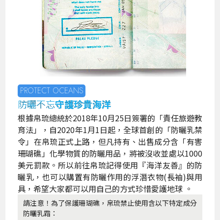
PROTECT OCEANS
防曬不忘
守護珍貴海洋
根據帛琉總統於2018年10月25日簽署的「責任旅遊教
育法」，自2020年1月1日起，全球首創的「防曬乳禁
令」在帛琉正式上路，但凡持有、出售成分含「有害
珊瑚礁」化學物質的防曬用品，將被沒收並處以1000
美元罰款。所以前往帛琉記得使用『海洋友善』的防
曬乳，也可以購置有防曬作用的浮潛衣物(長袖)與用
具，希望大家都可以用自己的方式珍惜愛護地球 。
請注意！為了保護珊瑚礁，帛琉禁止使用含以下特定成分
防曬乳霜：