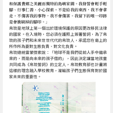
和保護貴鄉之美麗而獨特的島嶼家園。我發誓會輕手輕
腳、行事仁善、小心探索。不是給我的東西，我不會拿
走。不傷害我的事物，我不會傷害。我留下的唯一印跡
是會衝刷掉的腳印。」
帛琉是地球上第一個出於環境保護的原因更改移民法律
的國家。在入境時，您必須在護照上簽署誓詞，為了帛
琉的孩子們和未來世世代代的帛琉人，承諾您在島上的
所作所為要對生態負責、對文化負責。
帛琉總統雷蒙傑索說：「
地球不是我們從前人手中繼承
來的，而是向未來的孩子借的
」，因此決定讓當地孩童
共同成為《帛琉誓詞》的立定人，帛琉教育部也計畫將
這樣的理念融入學校教育，灌輸孩子們生態保育對於國
家未來的重要性。