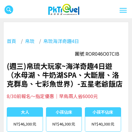
首頁
帛琉
帛琉海洋奇趣4日
團號 ROR046O07CIB
(週三)帛琉大玩家~海洋奇趣4日遊
（水母湖、牛奶湖SPA、大斷層、洛
克群島、七彩魚世界）-五星老爺飯店
8/30前報名～指定優惠｜早鳥兩人省6000元
大人
小孩佔床
小孩不佔床
NT$46,300
NT$46,300
NT$40,300