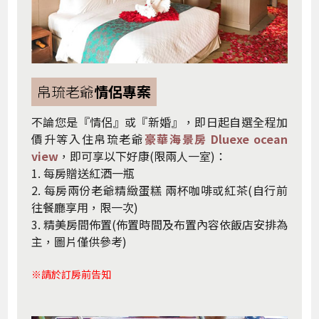
帛琉老爺
情侶專案
不論您是『情侶』或『新婚』，即日起自選全程加
價升等入住帛琉老爺
豪華海景房 Dluexe ocean
view
，即可享以下好康(限兩人一室)：
1. 每房贈送紅酒一瓶
2. 每房兩份老爺精緻蛋糕 兩杯咖啡或紅茶(自行前
往餐廳享用，限一次)
3. 精美房間佈置(佈置時間及布置內容依飯店安排為
主，圖片僅供參考)
※請於訂房前告知