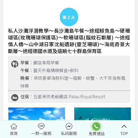
Day 2
私人沙灘浮潛教學～長沙灘島午餐～途經鯨魚島～硬珊
瑚區(玫瑰珊瑚保護區)～軟珊瑚區(腦紋石斷層) ～途經
情人橋～山中湖日軍沈船遺跡(靈芝珊瑚)～海底奇景大
斷層～途經德國水道及遠眺七十群島保育區
早餐
：飯店享用早餐
午餐
：露天外島精緻餐盒+飲料
晚餐
：帛琉豪華海鮮料理～龍蝦、螃蟹、大干貝海鮮風
味餐
住宿
：五星帛琉老爺飯店 Palau Royal Resort
首頁
一對一服務
私訊服務
TOP