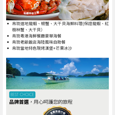
帛琉道地龍蝦、螃蟹、大干貝海鮮料理(保證龍蝦、紅
樹林蟹、大干貝）
帛琉粵港海鮮餐廳豪華海餐
帛琉老爺飯店海陸風味自助餐
帛琉當地特色現烤漢堡+芒果冰沙
BEST CHOICE
品牌首選
，用心呵護您的旅程