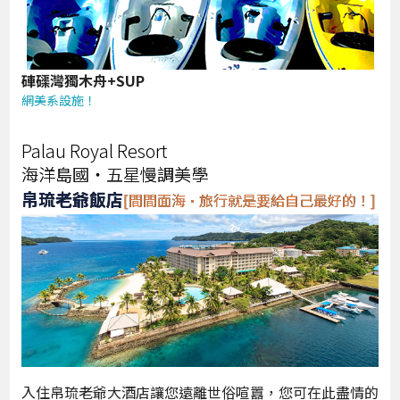
硨磲灣獨木舟+SUP
網美系設施！
Palau Royal Resort
海洋島國‧五星慢調美學
帛琉老爺飯店
[間間面海·旅行就是要給自己最好的！]
入住帛琉老爺大酒店讓您遠離世俗喧囂，您可在此盡情的