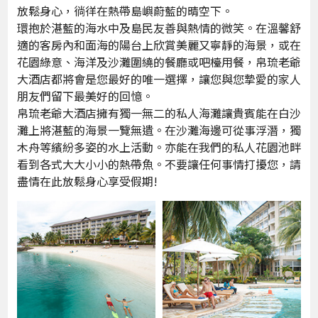
放鬆身心，徜徉在熱帶島嶼蔚藍的晴空下。
環抱於湛藍的海水中及島民友善與熱情的微笑。在溫馨舒
適的客房內和面海的陽台上欣賞美麗又寧靜的海景，或在
花園綠意、海洋及沙灘圍繞的餐廳或吧檯用餐，帛琉老爺
大酒店都將會是您最好的唯一選擇，讓您與您摯愛的家人
朋友們留下最美好的回憶。
帛琉老爺大酒店擁有獨一無二的私人海灘讓貴賓能在白沙
灘上將湛藍的海景一覽無遺。在沙灘海邊可從事浮潛，獨
木舟等繽紛多姿的水上活動。亦能在我們的私人花園池畔
看到各式大大小小的熱帶魚。不要讓任何事情打擾您，請
盡情在此放鬆身心享受假期!