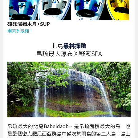
硨磲灣獨木舟+SUP
網美系設施！
北島
叢林探險
帛琉最大瀑布 X 野溪SPA
帛琉最大的北島Babeldaob，是帛琉面積最大的島，也
是整個密克羅尼西亞群島中僅次於關島的第二大島。島上