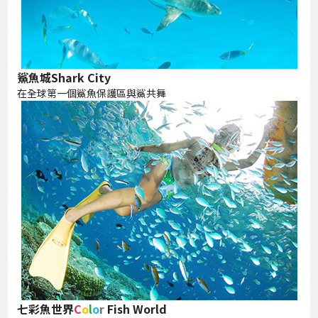
鯊魚城Shark City
在全球第一個鯊魚保護區與鯊共舞
七彩魚世界
C
o
l
o
r
Fish World