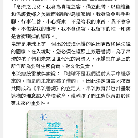
「帛琉之兒女，我身為貴境之客，僅立此誓，以能維衞
和保護貴鄉之美麗而獨特的島嶼家園。我發誓會輕手輕
腳、行事仁善、小心探索。不是給我的東西，我不會拿
走。不傷害我的事物，我不會傷害。我留下的唯一印跡
是會衝刷掉的腳印。」
帛琉是地球上第一個出於環境保護的原因更改移民法律
的國家。在入境時，您必須在護照上簽署誓詞，為了帛
琉的孩子們和未來世世代代的帛琉人，承諾您在島上的
所作所為要對生態負責、對文化負責。
帛琉總統雷蒙傑索說：「
地球不是我們從前人手中繼承
來的，而是向未來的孩子借的
」，因此決定讓當地孩童
共同成為《帛琉誓詞》的立定人，帛琉教育部也計畫將
這樣的理念融入學校教育，灌輸孩子們生態保育對於國
家未來的重要性。