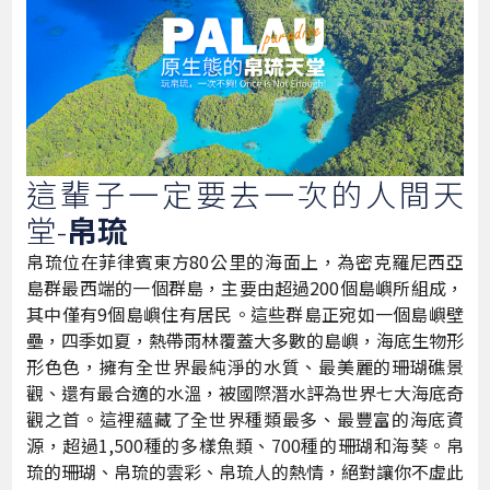
這輩子一定要去一次的人間天
堂-
帛琉
帛琉位在菲律賓東方80公里的海面上，為密克羅尼西亞
島群最西端的一個群島，主要由超過200個島嶼所組成，
其中僅有9個島嶼住有居民。這些群島正宛如一個島嶼壁
壘，四季如夏，熱帶雨林覆蓋大多數的島嶼，海底生物形
形色色，擁有全世界最純淨的水質、最美麗的珊瑚礁景
觀、還有最合適的水溫，被國際潛水評為世界七大海底奇
觀之首。這裡蘊藏了全世界種類最多、最豐富的海底資
源，超過1,500種的多樣魚類、700種的珊瑚和海葵。帛
琉的珊瑚、帛琉的雲彩、帛琉人的熱情，絕對讓你不虛此