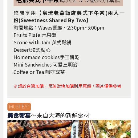
悠閒享用
【帛琉老爺飯店英式下午茶(兩人一
份)Sweetness Shared By Two】
時間地點：Waves餐廳、2:30pm~5:00pm
Fruits Plate 水果盤
Scone with Jam 英式鬆餅
Dessert法式點心
Homemade cookies手工餅乾
Mini Sandwiches 可愛三明治
Coffee or Tea 咖啡或茶
※請於台灣加購，帛琉當地加購則用原價。圖片僅供參考
MUST EAT
美食饗宴
～來自大海的新鮮食材