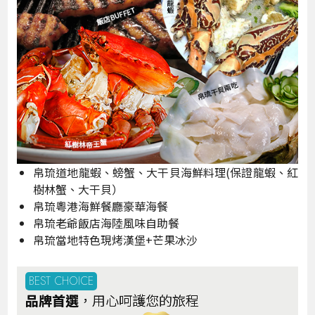
帛琉道地龍蝦、螃蟹、大干貝海鮮料理(保證龍蝦、紅
樹林蟹、大干貝）
帛琉粵港海鮮餐廳豪華海餐
帛琉老爺飯店海陸風味自助餐
帛琉當地特色現烤漢堡+芒果冰沙
BEST CHOICE
品牌首選
，用心呵護您的旅程