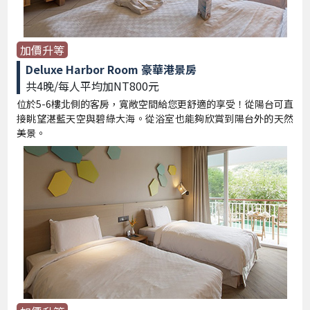
加價升等
Deluxe Harbor Room 豪華港景房
共4晚/每人平均加NT800元
位於5-6樓北側的客房，寬敞空間給您更舒適的享受！從陽台可直
接眺望湛藍天空與碧綠大海。從浴室也能夠欣賞到陽台外的天然
美景。