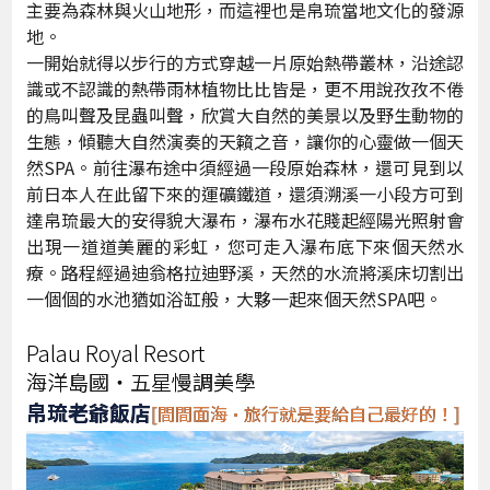
主要為森林與火山地形，而這裡也是帛琉當地文化的發源
地。
一開始就得以步行的方式穿越一片原始熱帶叢林，沿途認
識或不認識的熱帶雨林植物比比皆是，更不用說孜孜不倦
的鳥叫聲及昆蟲叫聲，欣賞大自然的美景以及野生動物的
生態，傾聽大自然演奏的天籟之音，讓你的心靈做一個天
然SPA。前往瀑布途中須經過一段原始森林，還可見到以
前日本人在此留下來的運礦鐵道，還須溯溪一小段方可到
達帛琉最大的安得貌大瀑布，瀑布水花賤起經陽光照射會
出現一道道美麗的彩虹，您可走入瀑布底下來個天然水
療。路程經過迪翁格拉迪野溪，天然的水流將溪床切割出
一個個的水池猶如浴缸般，大夥一起來個天然SPA吧。
Palau Royal Resort
海洋島國‧五星慢調美學
帛琉老爺飯店
[間間面海·旅行就是要給自己最好的！]