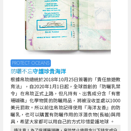
PROTECT OCEANS
防曬不忘
守護珍貴海洋
根據帛琉總統於2018年10月25日簽署的「責任旅遊教
育法」，自2020年1月1日起，全球首創的「防曬乳禁
令」在帛琉正式上路，但凡持有、出售成分含「有害
珊瑚礁」化學物質的防曬用品，將被沒收並處以1000
美元罰款。所以前往帛琉記得使用『海洋友善』的防
曬乳，也可以購置有防曬作用的浮潛衣物(長袖)與用
具，希望大家都可以用自己的方式珍惜愛護地球 。
請注意！為了保護珊瑚礁，帛琉禁止使用含以下特定成分