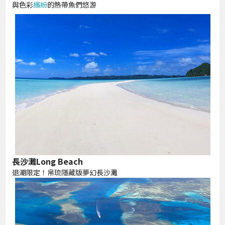
與色彩
繽紛
的熱帶魚們悠游
長沙灘Long Beach
退潮限定！帛琉隱藏版夢幻長沙灘