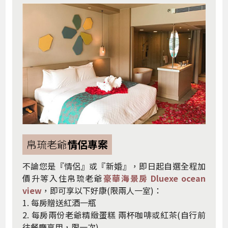
帛琉老爺
情侶專案
不論您是『情侶』或『新婚』，即日起自選全程加
價升等入住帛琉老爺
豪華海景房 Dluexe ocean
view
，即可享以下好康(限兩人一室)：
1. 每房贈送紅酒一瓶
2. 每房兩份老爺精緻蛋糕 兩杯咖啡或紅茶(自行前
往餐廳享用，限一次)