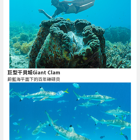
巨型干貝城Giant Clam
蔚藍海平面下的百年硨磲貝