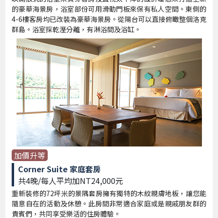
的豪華海景房，浴室部份可用滑動門板來保有私人空間。東側的
4-6樓客房均已改裝為豪華海景房。從陽台可以直接俯瞰整個洛克
群島。浴室採乾溼分離，有淋浴間及浴缸。
加價升等
Corner Suite 家庭套房
共4晚/每人平均加NT24,000元
重新裝修的72坪米的景隅套房擁有獨特的木紋親膚地板，讓您能
隨意自在的活動及休憩。此房間非常適合家庭或是親戚朋友群的
貴賓們，共同享受樂活的住房體驗。