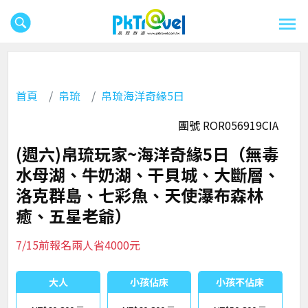
首頁
帛琉
帛琉海洋奇緣5日
團號 ROR056919CIA
(週六)帛琉玩家~海洋奇緣5日（無毒
水母湖、牛奶湖、干貝城、大斷層、
洛克群島、七彩魚、天使瀑布森林
癒、五星老爺）
7/15前報名兩人省4000元
大人
小孩佔床
小孩不佔床