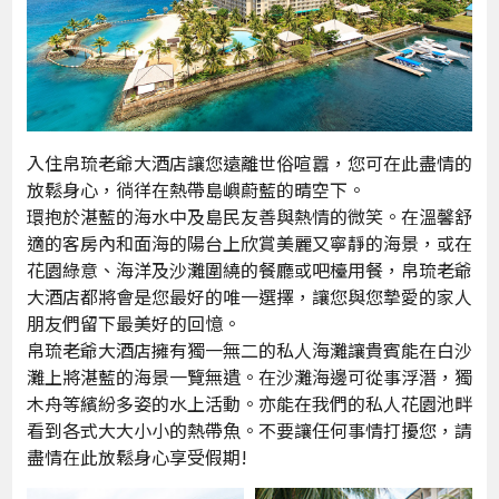
入住帛琉老爺大酒店讓您遠離世俗喧囂，您可在此盡情的
放鬆身心，徜徉在熱帶島嶼蔚藍的晴空下。
環抱於湛藍的海水中及島民友善與熱情的微笑。在溫馨舒
適的客房內和面海的陽台上欣賞美麗又寧靜的海景，或在
花園綠意、海洋及沙灘圍繞的餐廳或吧檯用餐，帛琉老爺
大酒店都將會是您最好的唯一選擇，讓您與您摯愛的家人
朋友們留下最美好的回憶。
帛琉老爺大酒店擁有獨一無二的私人海灘讓貴賓能在白沙
灘上將湛藍的海景一覽無遺。在沙灘海邊可從事浮潛，獨
木舟等繽紛多姿的水上活動。亦能在我們的私人花園池畔
看到各式大大小小的熱帶魚。不要讓任何事情打擾您，請
盡情在此放鬆身心享受假期!