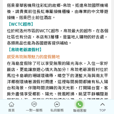
搭乘豪華客機飛往彩虹的故鄉~帛琉。抵達帛琉國際機場
後，請貴賓前往長虹專屬接機櫃檯，由專業的中文導遊
接機，搭乘巴士前往酒店。
【WCTC超市】
位於柯洛州市區的WCTC超市，帛琉最大的超市，在各個
社區也有分店，本店有3層樓，是當地人購物的好去處，
各類商品也能為各國遊客提供補給。
【帛琉老爺渡假村】
感受帛琉無限魅力的度假勝地
在海島度假除了可以享受無限的陽光海水，入住一家好
飯店，更能讓旅遊心情大為加分！帛琉老爺渡假村位於
馬拉卡島嶼的珊瑚環礁帶，晴空下的湛藍大海與南太平
洋椰樹環繞著渡假村周遭，這裡每間房間都擁有私人陽
台和海景，伴隨時間流轉的海天光影，打開陽台窗，客
房外盡情享受椰影、陽光、微風輕拂，眺望平靜曠闊漸
層藍的大海、美麗半月型的細白沙灘、私人碼頭眾多遊
艇安靜的停泊，伴隨著島上人們的笑顏，使美麗的風景
首頁
一對一服務
私訊服務
TOP
更加動人。