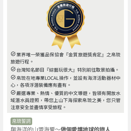
業界唯一榮獲品保協會『金質旅遊獎肯定』之帛琉
task_alt
旅遊行程。
台灣知名節目『綜藝玩很大』特別前往取景拍攝。
task_alt
帛琉在地專業LOCAL操作，並設有海洋活動器材中
task_alt
心，各項浮潛裝備應有盡有。
嚴選專業、熱情、優質的中文導遊，皆領有開放水
task_alt
域潛水員證照，帶您上山下海探索帛琉之美，您只管
注意安全並盡情享受旅程。
帛琉誓詞
與海洋的山盟海誓～
做個愛護地球的旅人