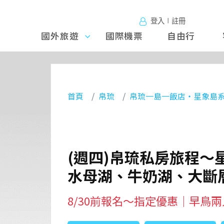
登入∣註冊
國外旅遊
國外旅
國際機票
自由行
遊
首頁
帛琉
帛琉一島一飯店‧星象島
(週四)帛琉私房旅程～
水母湖、牛奶湖、大斷
8/30前報名～指定優惠｜早鳥兩