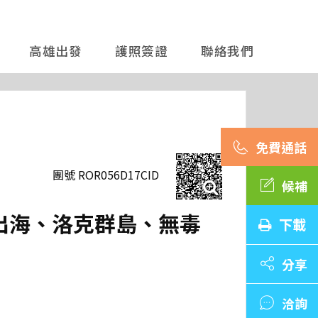
高雄出發
護照簽證
聯絡我們
團號 ROR056D17CID
候補
艇出海、洛克群島、無毒
下載
分享
洽詢