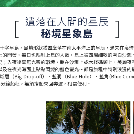
遺落在人間的星辰
[
]
秘境星象島
稱它為南十字星島，島嶼形狀猶如墜落在南太平洋上的星辰，迷失在帛
化的開發，每日也限制上島的人數，島上被四周細軟的雪白沙灘
尺；入夜後毫無光害的環境，躺在沙灘上或木棧碼頭上，美麗夜
以及在夜光海面上點點閃爍的藍色螢光…都是旅程中特別浪漫的
 Drop-off）、藍洞（Blue Hole）、藍角(Blue Corner
10-15分鐘船程，無須搭船來回奔波，相當便利。