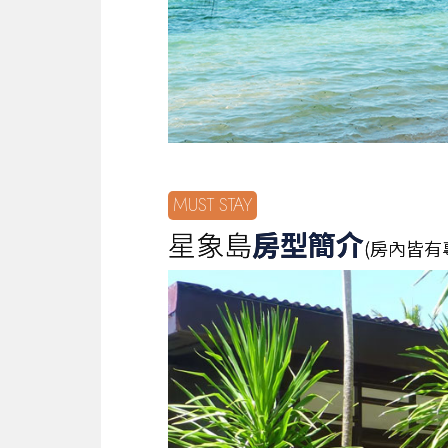
MUST STAY
星象島
房型簡介
(房內皆有