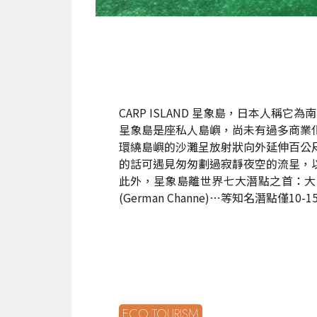
CARP ISLAND 星象島，日本人
星象島是座私人島嶼，尚未有過多商業
環繞島嶼的沙灘呈放射狀向外延伸百公
的話可遇見匆匆劃過寂靜夜空的流星，
此外，星象島離世界七大潛點之首：大斷層（Big
(German Channe)…等知名潛點僅
ECO TOURISM