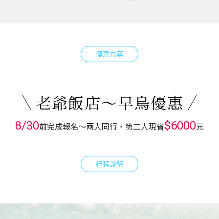
優惠方案
老爺飯店～早鳥優惠
8/30
$6000
前完成報名～兩人同行，第二人現省
元
行程說明