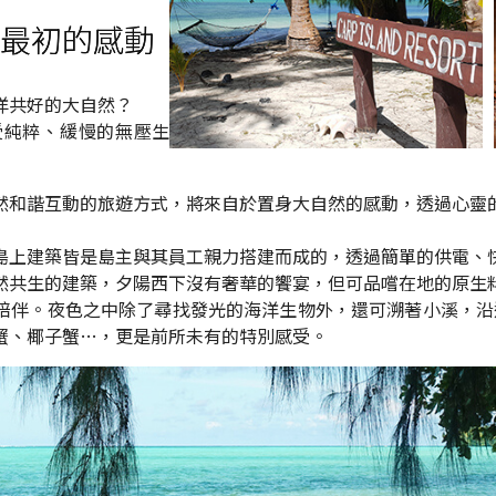
最初的感動
洋共好的大自然？
受純粹、緩慢的無壓生
然和諧互動的旅遊方式，將來自於置身大自然的感動，透過心靈
島上建築皆是島主與其員工親力搭建而成的，透過簡單的供電、
然共生的建築，夕陽西下沒有奢華的饗宴，但可品嚐在地的原生
伴。夜色之中除了尋找發光的海洋生物外，還可溯著小溪，沿途
蟹、椰子蟹…，更是前所未有的特別感受。