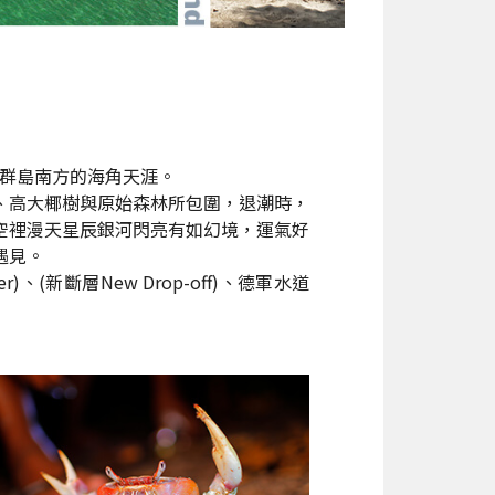
琉群島南方的海角天涯。
、高大椰樹與原始森林所包圍，退潮時，
空裡漫天星辰銀河閃亮有如幻境，運氣好
遇見。
)、(新斷層New Drop-off)、德軍水道