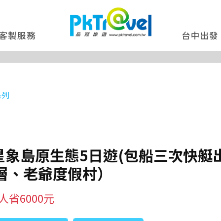
客製服務
台中出發
系列
星象島原生態5日遊(包船三次快
層、老爺度假村）
人省6000元