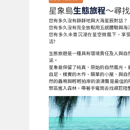
星象島
生態旅程
～尋找
您有多久沒有靜靜地與大海星辰對話？
您有多久沒有完全放鬆用五感體驗與海
您有多久未曾沉浸在星空微風下，享
活?
生態旅遊是一種具有環境責任及人與自
涵。
星象島保留了純真、原始的自然風光，
自足、樸實的木作、簡單的小屋、與自
然的蟲鳴與輕輕拍岸的浪濤聲是最佳的陪
幣區進入森林，帶著手電筒去找尋巨陸