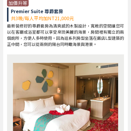
加價升等
Premier Suite 尊爵套房
共3晚/每人平均加NT21,000元
最新裝修好的尊爵套房為清爽感的木製設計，寬敞的空間讓您可
以在客廳或浴室都可以享受帛琉美麗的海景，房間裡有獨立的兩
個廁所，方便人多時使用。因為這系列房型坐落在飯店L型建築的
正中間，您可以從兩側的陽台同時瞰海景與港景。