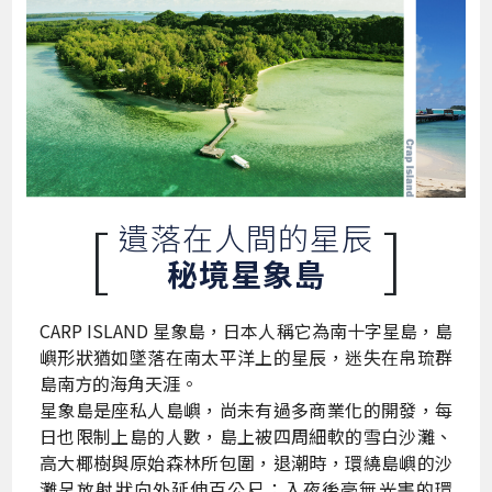
[
]
遺落在人間的星辰
秘境星象島
CARP ISLAND 星象島，日本人稱它為南十字星島，島
嶼形狀猶如墜落在南太平洋上的星辰，迷失在帛琉群
島南方的海角天涯。
星象島是座私人島嶼，尚未有過多商業化的開發，每
日也限制上島的人數，島上被四周細軟的雪白沙灘、
高大椰樹與原始森林所包圍，退潮時，環繞島嶼的沙
灘呈放射狀向外延伸百公尺；入夜後毫無光害的環