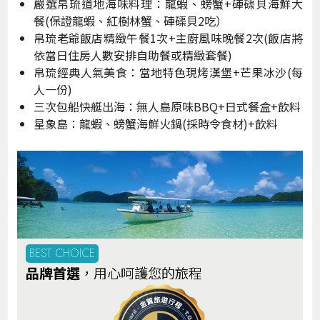
嚴選帛琉道地海味料理：龍蝦、螃蟹+硨磲貝海鮮大
餐(保證龍蝦、紅樹林蟹、硨磲貝2吃）
帛琉老爺飯店精緻午餐1次+主廚風味晚餐2次(飯店將
依當日住房人數安排自助餐或精緻套餐)
帛琉經典人氣美食：當地特色現烤漢堡+芒果冰沙(每
人一份)
三次包船快艇出海：無人島原味BBQ+日式餐盒+飲料
星象島：龍蝦、螃蟹海鮮火鍋(採時令食材)+飲料
BEST CHOICE
品牌首選
，用心呵護您的旅程