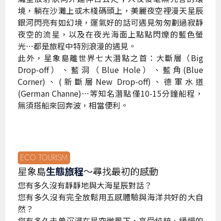
境，躺在沙灘上或木棧碼頭上，美麗夜空裡漫天星辰
銀河閃亮有如幻境，運氣好的話可遇見匆匆劃過寂靜
夜空的流星，以及在夜光海面上點點閃爍的藍色螢
光…都是旅程中特別浪漫的遇見。
此外，星象島離世界七大潛點之首：大斷層（Big
Drop-off）、藍洞（Blue Hole）、藍角(Blue
Corner)、(新斷層New Drop-off)、德軍水道
(German Channe)…等知名潛點僅10-15分鐘船程，
無須搭船來回奔波，相當便利。
ECO TOURISM
星象島
生態旅程
～尋找最初的感動
您有多久沒有靜靜地與大海星辰對話？
您有多久沒有完全放鬆用五感體驗與海洋共好的大自
然？
您有多久未曾沉浸在星空微風下，享受純粹、緩慢的