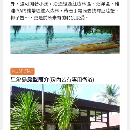
外，還可溯著小溪，沿途經過紅樹林區、沼澤區、雅
浦(YAP)錢幣區進入森林，帶著手電筒去找尋巨陸蟹、
椰子蟹…，更是前所未有的特別感受。
MUST STAY
星象島
房型簡介
(房內皆有專用衛浴)