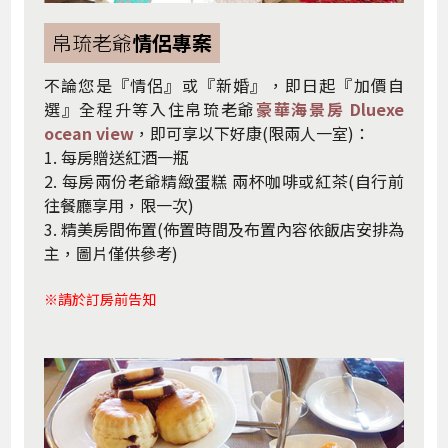
帛琉老爺
情侶專案
不論您是『情侶』或『新婚』，即日起『加價
自
選』
全程升等入住帛琉老爺
豪華海景房 Dluexe
ocean view
，即可享以下好康(限兩人一室)：
1. 每房贈送紅酒一瓶
2. 每房兩份老爺精緻蛋糕 兩杯咖啡或紅茶(自行前
往餐廳享用，限一次)
3. 精美房間佈置(佈置時間及布置內容依飯店安排為
主，圖片僅供參考)
※請於訂房前告知