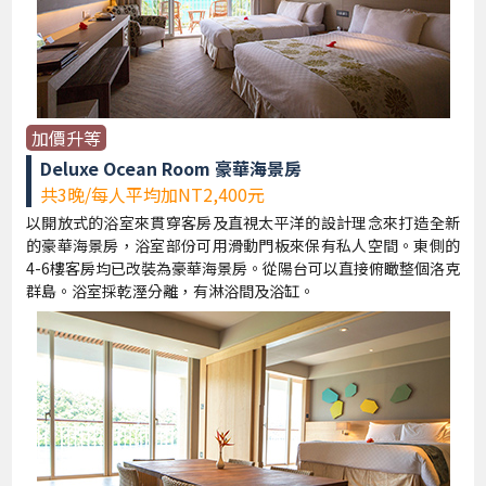
加價升等
Deluxe Ocean Room 豪華海景房
共3晚/每人平均加NT2,400元
以開放式的浴室來貫穿客房及直視太平洋的設計理念來打造全新
的豪華海景房，浴室部份可用滑動門板來保有私人空間。東側的
4-6樓客房均已改裝為豪華海景房。從陽台可以直接俯瞰整個洛克
群島。浴室採乾溼分離，有淋浴間及浴缸。