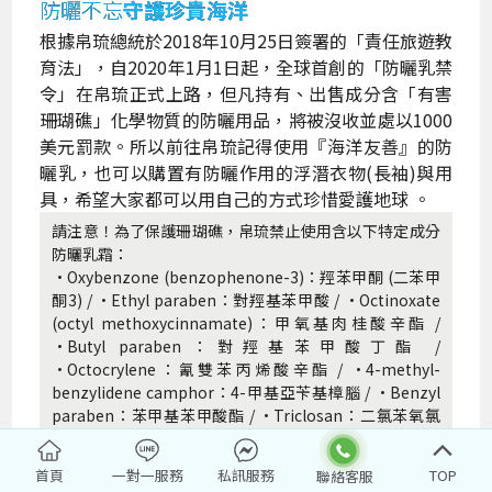
防曬不忘
守護珍貴海洋
根據帛琉總統於2018年10月25日簽署的「責任旅遊教
育法」，自2020年1月1日起，全球首創的「防曬乳禁
令」在帛琉正式上路，但凡持有、出售成分含「有害
珊瑚礁」化學物質的防曬用品，將被沒收並處以1000
美元罰款。所以前往帛琉記得使用『海洋友善』的防
曬乳，也可以購置有防曬作用的浮潛衣物(長袖)與用
具，希望大家都可以用自己的方式珍惜愛護地球 。
請注意！為了保護珊瑚礁，帛琉禁止使用含以下特定成分
防曬乳霜：
·Oxybenzone (benzophenone-3)：羥苯甲酮 (二苯甲
酮3) / ·Ethyl paraben：對羥基苯甲酸 / ·Octinoxate
(octyl methoxycinnamate)：甲氧基肉桂酸辛酯 /
·Butyl paraben：對羥基苯甲酸丁酯 /
·Octocrylene：氰雙苯丙烯酸辛酯 / ·4-methyl-
benzylidene camphor：4-甲基亞苄基樟腦 / ·Benzyl
paraben：苯甲基苯甲酸酯 / ·Triclosan：二氯苯氧氯
酚 (三氯沙) / ·Methyl paraben：對羥基苯甲酸甲酯 /
·Phenoxyethanol：苯氧乙醇
首頁
一對一服務
私訊服務
TOP