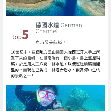
德國水道
German
5
Channel
top
|
帛琉最美航道！
18世紀末，這個地方是由德國人從西班牙人手上所
買下來的島嶼，在最南端有一個小島，島上盛產磷
礦，於是用人工炸開一條水道，以便運送磷礦而開
鑿的。而現在已變成一條適合潛水、觀賞海中生物
的景點之一！