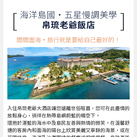
[
]
海洋島國‧五星慢調美學
帛琉老爺飯店
間間面海·旅行就是要給自己最好的！
入住帛琉老爺大酒店讓您遠離世俗喧囂，您可在此盡情的
放鬆身心，徜徉在熱帶島嶼蔚藍的晴空下。
環抱於湛藍的海水中及島民友善與熱情的微笑。在溫馨舒
適的客房內和面海的陽台上欣賞美麗又寧靜的海景，或在