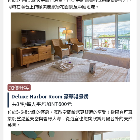
位於2-4樓北側客房面向港景，可從房間觀看各式遊艇寧靜航行。
同時在陽台上俯瞰美麗繽紛花園景及中庭池塘。
加價升等
Deluxe Harbor Room 豪華港景房
共3晚/每人平均加NT600元
位於5-6樓北側的客房，寬敞空間給您更舒適的享受！從陽台可直
接眺望湛藍天空與碧綠大海。從浴室也能夠欣賞到陽台外的天然
美景。