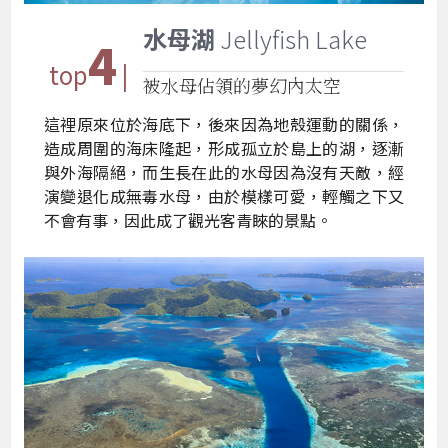
水母湖
Jellyfish Lake
4
top
|
被水母佔領的夢幻內太空
這裡原來位於海底下，後來因為地殼運動的關係，
造成周圍的海床隆起，形成孤立於島上的湖，逐漸
與外海隔絕，而生長在此的水母因為沒有天敵，經
演變退化成無毒水母，由於模樣可愛，輕觸之下又
不會有事，因此成了觀光客青睞的景點。