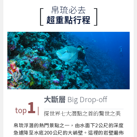
[
]
帛琉必去
超重點行程
大斷層
Big Drop-off
1
top
|
探世界七大潛點之首的驚世之美
帛琉浮潛的熱門景點之一，由水面下2公尺的深度
急遽降至水底200公尺的大峭壁。這裡的岩壁遍佈