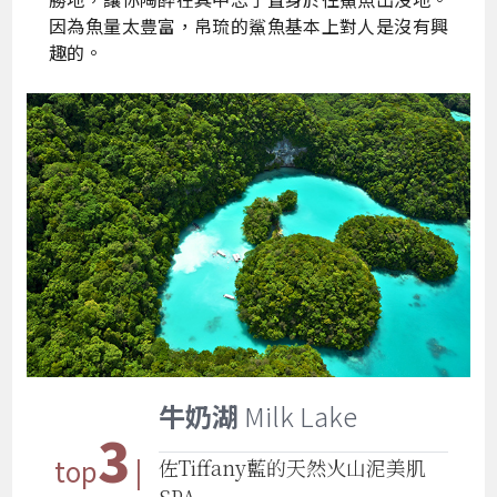
因為魚量太豊富，帛琉的鯊魚基本上對人是沒有興
趣的。
牛奶湖
Milk Lake
3
top
|
佐Tiffany藍的天然火山泥美肌