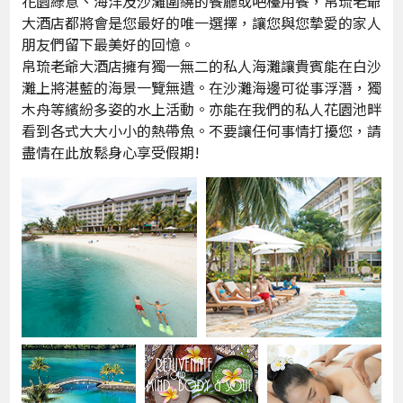
花園綠意、海洋及沙灘圍繞的餐廳或吧檯用餐，帛琉老爺
大酒店都將會是您最好的唯一選擇，讓您與您摯愛的家人
朋友們留下最美好的回憶。
帛琉老爺大酒店擁有獨一無二的私人海灘讓貴賓能在白沙
灘上將湛藍的海景一覽無遺。在沙灘海邊可從事浮潛，獨
木舟等繽紛多姿的水上活動。亦能在我們的私人花園池畔
看到各式大大小小的熱帶魚。不要讓任何事情打擾您，請
盡情在此放鬆身心享受假期!