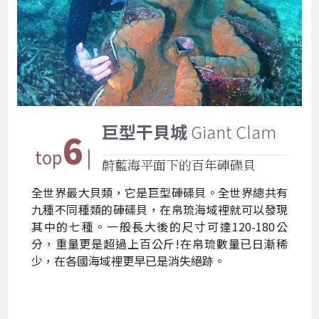
巨型干貝城
Giant Clam
6
top
|
蔚藍海平面下的百年硨磲貝
全世界最大貝類，它是巨型硨磲貝。全世界總共有
九種不同種類的硨磲貝，在帛琉海域裡就可以發現
其中的七種。一般長大後的尺寸可達120-180公
分，重量更是超過上百公斤!在帛琉數量已日漸稀
少，在各國海域裡更早已是消失絕跡。