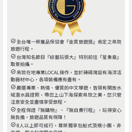
全台唯一榮獲品保協會『金質旅遊獎』
肯定
之帛琉
task_alt
旅遊行程。
台灣知名節目『綜藝玩很大』特別前往『星象島』
task_alt
取景拍攝。
帛琉在地專業LOCAL操作，並於硨磲灣設有海洋活
task_alt
動器材中心，各項裝備應有盡有。
嚴選專業、熱情、優質的中文導遊，皆領有開放水
task_alt
域潛水員證照，帶您上山下海探索帛琉之美，您只管
注意安全並盡情享受旅程。
全程保證『無購物』、『無自費行程』，玩得安心
task_alt
無負擔，旅遊品質有保障！
8人以上即可成行，尊榮獨享包船式頂規小團，非
task_alt