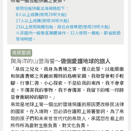
市場一般合船併團之安排。
使用包船快艇出海規格如下：
8人以上成團(使用29呎大船)
17人以上成團(使用36呎大船)
23以上使用兩艘包船、兩位合格導遊(使用29呎大船)
※非國內一般散客團體操作，32人使用一艘船，節省旅遊
等待時間。
帛琉誓詞
與海洋的山盟海誓～
做個愛護地球的旅人
「帛琉之兒女，我身為貴境之客，僅立此誓，以能維衞
和保護貴鄉之美麗而獨特的島嶼家園。我發誓會輕手輕
腳、行事仁善、小心探索。不是給我的東西，我不會拿
走。不傷害我的事物，我不會傷害。我留下的唯一印跡
是會衝刷掉的腳印。」
帛琉是地球上第一個出於環境保護的原因更改移民法律
的國家。在入境時，您必須在護照上簽署誓詞，為了帛
琉的孩子們和未來世世代代的帛琉人，承諾您在島上的
所作所為要對生態負責、對文化負責。