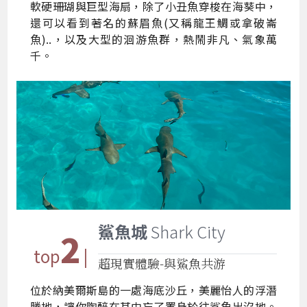
軟硬珊瑚與巨型海扇，除了小丑魚穿梭在海葵中，
還可以看到著名的蘇眉魚(又稱龍王鯛或拿破崙
魚)..，以及大型的洄游魚群，熱鬧非凡、氣象萬
千。
鯊魚城
Shark City
2
top
|
超現實體驗-與鯊魚共游
位於納美爾斯島的一處海底沙丘，美麗怡人的浮潛
勝地，讓你陶醉在其中忘了置身於往鯊魚出沒地。