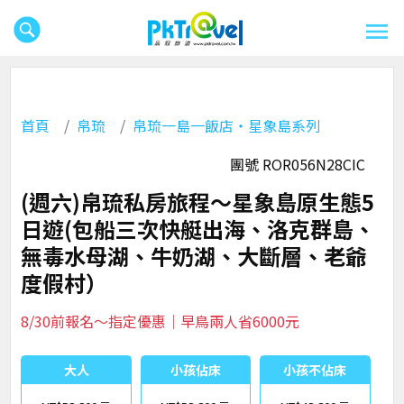
首頁
帛琉
帛琉一島一飯店‧星象島系列
團號 ROR056N28CIC
(週六)帛琉私房旅程～星象島原生態5
日遊(包船三次快艇出海、洛克群島、
無毒水母湖、牛奶湖、大斷層、老爺
度假村）
8/30前報名～指定優惠｜早鳥兩人省6000元
大人
小孩佔床
小孩不佔床