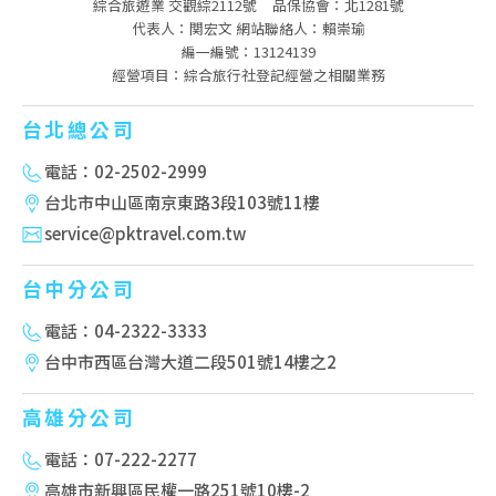
綜合旅遊業 交觀綜2112號
品保協會：北1281號
代表人：関宏文 網站聯絡人：賴崇瑜
編一編號：13124139
經營項目：綜合旅行社登記經營之相關業務
台北總公司
電話：02-2502-2999
台北市中山區南京東路3段103號11樓
service@pktravel.com.tw
台中分公司
電話：04-2322-3333
台中市西區台灣大道二段501號14樓之2
高雄分公司
電話：07-222-2277
高雄市新興區民權一路251號10樓-2