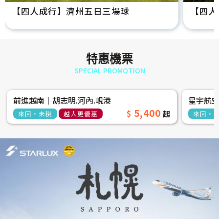
【四人成行】濟州五日三場球
【四人
特惠機票
SPECIAL PROMOTION
前進越南│胡志明.河內.峴港
星宇航
5,400
來回‧未稅
越人更優惠
來回‧