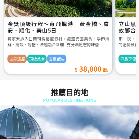
金獎頂級行程～直飛峴港｜黃金橋、會
立山黒
安、順化、美山5日
故鄉合
5日
獨家安排入住蘭珂悅椿度假村，嚴選異國美食、季節海
那一夜 ‧
鮮、龍蝦、螃蟹、法越融合料理...充分滿足您的味蕾
的溫情款待
世界遺產
頂級美食
五星飯店
早鳥享優
38,800
推薦目的地
POPULAR DESTINATIONS