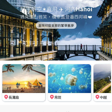
星宇航空✶直飛 ✈️ 河內
Hanoi
遇見遠山微笑，纜車直登番西邦峰❤️
重現印度支那的繁華舊夢
長灘島
帛琉
中越