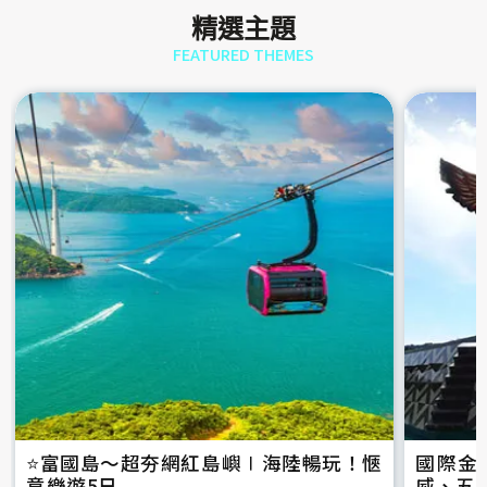
精選主題
FEATURED THEMES
⭐️富國島～超夯網紅島嶼∣海陸暢玩！愜
國際金
意樂遊5日
威、五