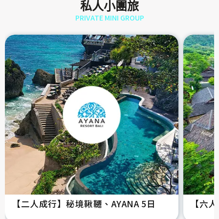
私人小團旅
PRIVATE MINI GROUP
【二人成行】秘境鞦韆、AYANA 5日
【六人