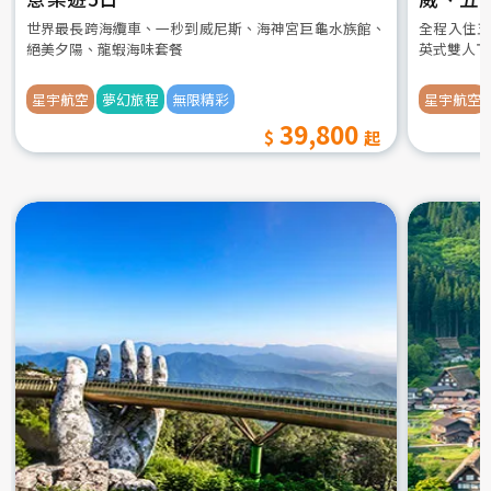
世界最長跨海纜車、一秒到威尼斯、海神宮巨龜水族館、
全程入住五
絕美夕陽、龍蝦海味套餐
英式雙人下
星宇航空
夢幻旅程
無限精彩
星宇航空
39,800