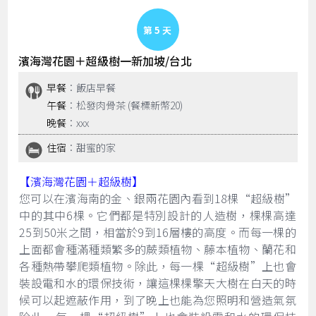
Day 5
濱海灣花園＋超級樹一新加坡/台北
早餐
：飯店早餐
午餐
：松發肉骨茶 (餐標新幣20)
晚餐
：xxx
住宿
：甜蜜的家
【濱海灣花園＋超級樹】
您可以在濱海南的金、銀兩花園內看到18棵“超級樹”
中的其中6棵。它們都是特別設計的人造樹，棵棵高達
25到50米之間，相當於9到16層樓的高度。而每一棵的
上面都會種滿種類繁多的蕨類植物、藤本植物、蘭花和
各種熱帶攀爬類植物。除此，每一棵“超級樹”上也會
裝設電和水的環保技術，讓這棵棵擎天大樹在白天的時
候可以起遮蔽作用，到了晚上也能為您照明和營造氣氛