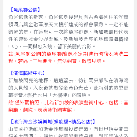
【魚尾獅公園】
魚尾獅像的新家，魚尾獅身後是具有古希臘列柱的浮爾
頓酒店與金融區摩天大樓所連成的都會景緻。一定不能
錯過的是，在這您可一次將魚尾獅像、新加坡最具代表
性的建築物金沙娛樂城、及新加坡閃亮的地標濱海藝術
中心，一同與您入鏡，留下美麗的合影。
註:魚尾獅公園的魚尾獅雕像不定期進行修復&清洗工
程，若遇上工程期間，無法觀賞，敬請見諒。
【濱海藝術中心】
新加坡閃亮的地標，遠遠望去，彷彿兩只靜臥在濱海灣
的大貝殼，入夜後就散發金黃色光芒，此特別的造型更
贏得當地熱門水果「大榴槤」的暱稱。
註:僅外觀拍照，此為新加坡的表演藝術中心，包括：音
樂廳、劇院、表演藝術圖書館。
【濱海灣金沙娛樂城(螺旋橋+精品名店)】
由美國拉斯維加斯金沙集團投資建造，有世界頂尖奢華
級的大型酒店，購物店從國際奢華品牌，到新穎時裝及