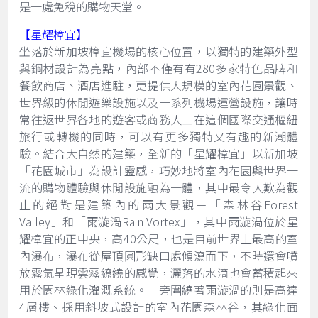
是一處免稅的購物天堂。
【星耀樟宜】
坐落於新加坡樟宜機場的核心位置，以獨特的建築外型
與鋼材設計為亮點，內部不僅有有280多家特色品牌和
餐飲商店、酒店進駐，更提供大規模的室內花園景觀、
世界級的休閒遊樂設施以及一系列機場運營設施，讓時
常往返世界各地的遊客或商務人士在這個國際交通樞紐
旅行或轉機的同時，可以有更多獨特又有趣的新潮體
驗。結合大自然的建築，全新的「星耀樟宜」以新加坡
「花園城市」為設計靈感，巧妙地將室內花園與世界一
流的購物體驗與休閒設施融為一體，其中最令人歎為觀
止的絕對是建築內的兩大景觀－「森林谷Forest
Valley」和「雨漩渦Rain Vortex」，其中雨漩渦位於星
耀樟宜的正中央，高40公尺，也是目前世界上最高的室
內瀑布，瀑布從屋頂圓形缺口處傾瀉而下，不時還會噴
放霧氣呈現雲霧繚繞的感覺，灑落的水滴也會蓄積起來
用於園林綠化灌溉系統。一旁圍繞著雨漩渦的則是高達
4層樓、採用斜坡式設計的室內花園森林谷，其綠化面