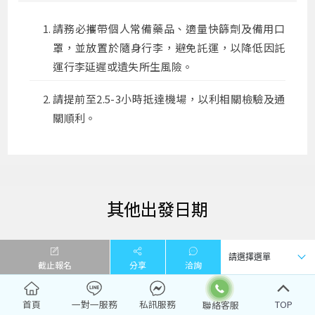
請務必攜帶個人常備藥品、適量快篩劑及備用口
罩，並放置於隨身行李，避免託運，以降低因託
運行李延遲或遺失所生風險。
請提前至2.5-3小時抵達機場，以利相關檢驗及通
關順利。
出發日期
截止報名
分享
洽詢
表格模式
5
天
2026/08/10(一)
首頁
一對一服務
私訊服務
TOP