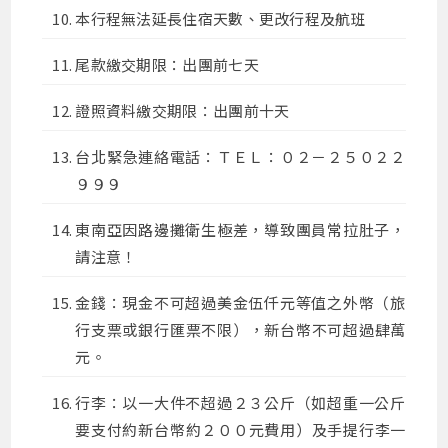
本行程無法延長住宿天數、更改行程及航班
尾款繳交期限：出團前七天
證照資料繳交期限：出團前十天
台北緊急連絡電話：ＴＥＬ：０２－２５０２２
９９９
東南亞因路邊攤衛生極差，導致團員常拉肚子，
請注意！
金錢：現金不可超過美金伍仟元等值之外幣（旅
行支票或銀行匯票不限），新台幣不可超過肆萬
元。
行李：以一大件不超過２３公斤（如超重一公斤
要支付約新台幣約２００元費用）及手提行李一