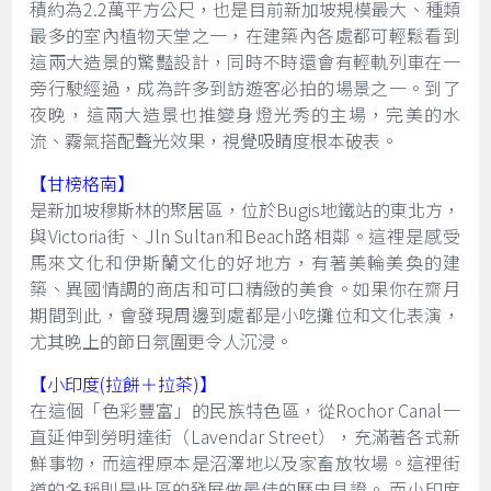
積約為2.2萬平方公尺，也是目前新加坡規模最大、種類
最多的室內植物天堂之一，在建築內各處都可輕鬆看到
這兩大造景的驚豔設計，同時不時還會有輕軌列車在一
旁行駛經過，成為許多到訪遊客必拍的場景之一。到了
夜晚，這兩大造景也推變身燈光秀的主場，完美的水
流、霧氣搭配聲光效果，視覺吸睛度根本破表。
【甘榜格南】
是新加坡穆斯林的聚居區，位於Bugis地鐵站的東北方，
與Victoria街、Jln Sultan和Beach路相鄰。這裡是感受
馬來文化和伊斯蘭文化的好地方，有著美輪美奐的建
築、異國情調的商店和可口精緻的美食。如果你在齋月
期間到此，會發現周邊到處都是小吃攤位和文化表演，
尤其晚上的節日氛圍更令人沉浸。
【小印度(拉餅＋拉茶)】
在這個「色彩豐富」的民族特色區，從Rochor Canal一
直延伸到勞明達街（Lavendar Street），充滿著各式新
鮮事物，而這裡原本是沼澤地以及家畜放牧場。這裡街
道的名稱則是此區的發展做最佳的歷史見證。 而小印度