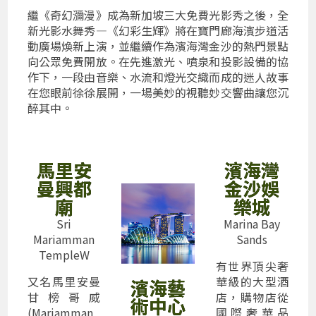
繼《奇幻瀰漫》成為新加坡三大免費光影秀之後，全
新光影水舞秀—《幻彩生輝》將在寶門廊海濱步道活
動廣場煥新上演，並繼續作為濱海灣金沙的熱門景點
向公眾免費開放。在先進激光、噴泉和投影設備的協
作下，一段由音樂、水流和燈光交織而成的迷人故事
在您眼前徐徐展開，一場美妙的視聽妙交響曲讓您沉
醉其中。
馬里安
濱海灣
曼興都
金沙娛
廟
樂城
Sri
Marina Bay
Mariamman
Sands
TempleW
有世界頂尖奢
又名馬里安曼
華級的大型酒
濱海藝
甘榜哥威
店，購物店從
術中心
(Mariamman
國際奢華品