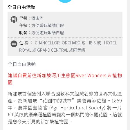
全日自由活動
早餐
：酒店內
午餐
：方便遊玩敬請自理
晚餐
：方便遊玩敬請自理
住宿
：CHANCELLOR ORCHARD或 IBIS或 HOTEL
ROYAL 或 GRAND CENTRAL 或同等級
全日自由活動
建議自費前往新加坡河川生態園River Wonders & 植物
園
新加坡首個獲列入聯合國教科文組織名錄的世界文化遺
產，為新加坡“花園中的城市”美譽再添佐證。1859
年，農業園藝協會 (Agri-Horticultural Society) 將一片
60 英畝的廢棄種植園轉變為一個熱門的休閒花園，這就
是您今天所見的新加坡植物園。