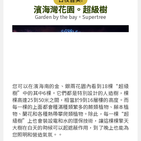
濱海灣花園。超級樹
Garden by the bay。Supertree
您可以在濱海南的金、銀兩花園內看到18棵“超級
樹”中的其中6棵。它們都是特別設計的人造樹，棵
棵高達25到50米之間，相當於9到16層樓的高度。而
每一棵的上面都會種滿種類繁多的蕨類植物、藤本植
物、蘭花和各種熱帶攀爬類植物。除此，每一棵“超
級樹”上也會裝設電和水的環保技術，讓這棵棵擎天
大樹在白天的時候可以起遮蔽作用，到了晚上也能為
您照明和營造氣氛。。