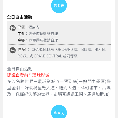
Day 3
全日自由活動
早餐
：酒店內
午餐
：方便遊玩敬請自理
晚餐
：方便遊玩敬請自理
住宿
：CHANCELLOR ORCHARD或 IBIS或 HOTEL
ROYAL 或 GRAND CENTRAL 或同等級
全日自由活動
建議自費前往環球影城
淘沙名勝世界－環球影城™(一票到底)－熱門主題區(變
型金剛、好萊塢星光大道、紐約大道、科幻城市、古埃
及、侏儸紀失落的世界、史瑞克遙遠王國、馬達加斯加)
Day 4