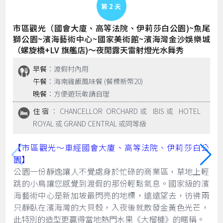
Day 2
市區觀光（國會大廈、高等法院、伊莉莎白公園)~魚尾
獅公園~濱海藝術中心~國家美術館~濱海灣金沙娛樂城
（螺旋橋+LV 旗艦店)～夜閒露天雷射燈光水舞秀
早餐
：渡假村內用
午餐
：海南雞飯風味餐 (餐標新幣20)
晚餐
：方便遊玩敬請自理
住宿
：CHANCELLOR ORCHARD或 IBIS或 HOTEL
ROYAL 或 GRAND CENTRAL 或同等級
【市區觀光～車經國會大廈、高等法院、伊莉莎白公
園】
公園一份靜逸讓人不覺處身於忙碌的商業區，草地上輕
跳的小鳥讓您感覺到渡假的那份輕鬆氣息。國家級的濱
海藝術中心是新加坡最閃亮的地標，遠遠望去，彷彿兩
只靜臥在濱海灣的大貝殼，入夜後就散發金黃色光芒，
此特別的造型更贏得當地熱門水果《大榴槤》的暱稱。