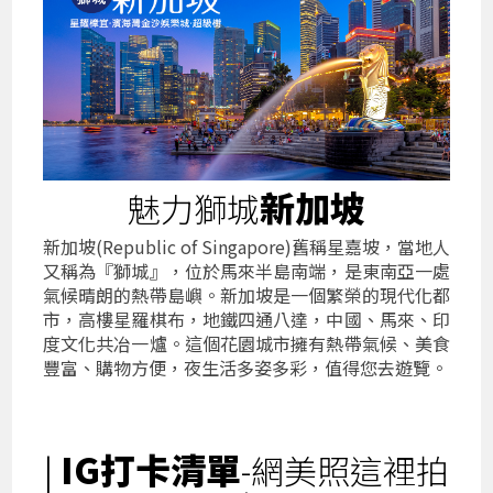
新加坡
魅力獅城
新加坡(Republic of Singapore)舊稱星嘉坡，當地人
又稱為『獅城』，位於馬來半島南端，是東南亞一處
氣候晴朗的熱帶島嶼。新加坡是一個繁榮的現代化都
市，高樓星羅棋布，地鐵四通八達，中國、馬來、印
度文化共冶一爐。這個花園城市擁有熱帶氣候、美食
豐富、購物方便，夜生活多姿多彩，值得您去遊覽。
IG打卡清單
|
-網美照這裡拍