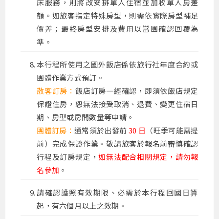
床服務，則將改安排單人住宿並加收單人房差
額。如旅客指定特殊房型，則需依實際房型補足
價差；最終房型安排及費用以當團確認回覆為
準。
本行程所使用之國外飯店係依旅行社年度合約或
團體作業方式預訂。
散客訂房：
飯店訂房一經確認，即須依飯店規定
保證住房，恕無法接受取消、退費、變更住宿日
期、房型或房間數量等申請
。
團體訂房：
通常須於出發前
30 日
（旺季可能需提
前）完成保證作業。敬請旅客於報名前審慎確認
行程及訂房規定，
如無法配合相關規定，請勿報
名參加
。
請確認護照有效期限、必需於本行程回國日算
起，有六個月以上之效期。