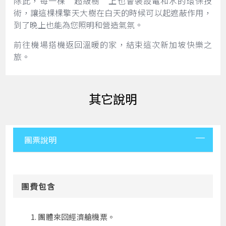
除此，每一棵“超級樹”上也會裝設電和水的環保技
術，讓這棵棵擎天大樹在白天的時候可以起遮蔽作用，
到了晚上也能為您照明和營造氣氛。
前往機場搭機返回溫暖的家，結束這次新加坡快樂之
旅。
其它說明
團票說明
團費包含
團體來回經濟艙機票。