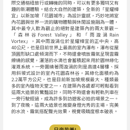
際交通樞紐旅行或轉機的同時，可以有更多獨特又有
趣的新潮體驗。結合大自然的建築，全新的「星耀樟
宜」以新加坡「花園城市」為設計靈感，巧妙地將室
內花園與世界一流的購物體驗與休閒設施融為一體，
其中最令人歎為觀止的絕對是建築內的兩大景觀－
「森林谷Forest Valley」和「雨漩渦Rain
Vortex」，其中雨漩渦位於星耀樟宜的正中央，高
40公尺，也是目前世界上最高的室內瀑布，瀑布從屋
頂圓形缺口處傾瀉而下，不時還會噴放霧氣呈現雲霧
繚繞的感覺，灑落的水滴也會蓄積起來用於園林綠化
灌溉系統。一旁圍繞著雨漩渦的則是高達4層樓、採
用斜坡式設計的室內花園森林谷，其綠化面積約為
2.2萬平方公尺，也是目前新加坡規模最大、種類最
多的室內植物天堂之一，在建築內各處都可輕鬆看到
這兩大造景的驚豔設計，同時不時還會有輕軌列車在
一旁行駛經過，成為許多到訪遊客必拍的場景之一。
到了夜晚，這兩大造景也推變身燈光秀的主場，完美
的水流、霧氣搭配聲光效果，視覺吸睛度根本破表。
日夜皆美!