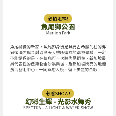
必拍地標!
魚尾獅公園
Merlion Park
魚尾獅像的新家，魚尾獅身後是具有古希臘列柱的浮
爾頓酒店與金融區摩天大樓所連成的都會景緻。一定
不能錯過的是，在這您可一次將魚尾獅像、新加坡最
具代表性的建築物金沙娛樂城、及新加坡閃亮的地標
濱海藝術中心，一同與您入鏡，留下美麗的合影。
必看SHOW!
幻彩生輝 - 光影水舞秀
SPECTRA – A LIGHT & WATER SHOW