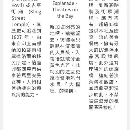
Esplanade -
Kovil) 或吉寧
牌，到新穎時
Theatres on
街廟 (Kling
裝及街頭潮
the Bay
Street
牌，應有盡
Temple)，其
有！超過45家
新加坡閃亮的
歷史可追溯到
提供本地及國
地標，遠遠望
1827 年，由
際一流的美食
去，彷彿兩只
來自印度南部
餐廳，擁有最
靜臥在濱海灣
納加帕蒂南和
大的LV漂浮水
的大貝殼，入
庫達洛爾的移
晶宮殿旗艦
夜後就散發金
民所建。這座
店。此外還有
黃色光芒，此
興都廟專門供
座特別的螺旋
特別的造型更
奉著馬里安曼
橋，連結著濱
贏得當地熱門
女神，人們相
海灣和飯店，
水果「大榴
信她擁有治癒
當燈飾亮起漫
槤」的暱稱。
疾病的能力。
步於此，不禁
被這浪漫的氛
圍深深著迷。