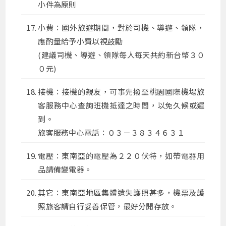
小件為原則
小費：國外旅遊期間，對於司機、導遊、領隊，
應酌量給予小費以視鼓勵
(建議司機、導遊、領隊每人每天共約新台幣３０
０元)
接機：接機的親友，可事先撥至桃園國際機場旅
客服務中心查詢班機抵達之時間，以免久候或遲
到。
旅客服務中心電話：０３－３８３４６３１
電壓：東南亞的電壓為２２０伏特，如帶電器用
品請備變電器。
其它：東南亞地區集體遺失護照甚多，機票及護
照旅客請自行妥善保管，最好分開存放。