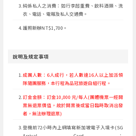
純係私人之消費：如行李超重費、飲料酒類、洗
衣、電話、電報及私人交通費。
護照新辦NT$1,700。
說明及規定事項
成團人數：6人成行，若人數達16人以上加派領
隊隨團服務，本行程為品冠旅遊自組行程。
訂金金額：訂金10,000 元/每人(團體機票一經開
票無退票價值，故於開票後或當日臨時取消出發
者，無法辦理退票)
登機前72小時內上網填寫新加坡電子入境卡(SG
Arrival Card：