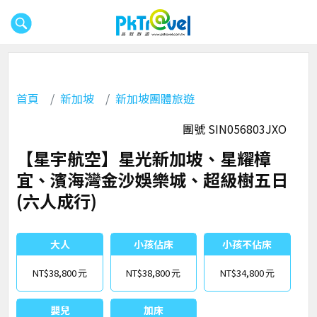
首頁
新加坡
新加坡團體旅遊
團號 SIN056803JXO
【星宇航空】星光新加坡、星耀樟
宜、濱海灣金沙娛樂城、超級樹五日
(六人成行)
大人
小孩佔床
小孩不佔床
NT$38,800
NT$38,800
NT$34,800
嬰兒
加床