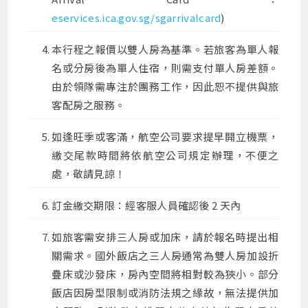
eservices.ica.gov.sg/sgarrivalcard
)
本行程之報價以雙人房為基準。若旅客為單人報
名或分房後為單人住宿，則需支付單人房差額。
由於領隊需專注於團務工作，因此恕不提供與旅
客配房之服務。
如逢旺季或客滿，航空公司要求提早開立機票，
繳交尾款時間將依航空公司規定辦理，不便之
處，敬請見諒！
訂金繳交期限：經客服人員確認後 2 天內
如旅客需安排三人房或加床，請於報名時提出相
關需求。國外飯店之三人房通常為雙人房加設折
疊床或沙發床，房內空間將相對較為狹小。部分
飯店因房型限制或消防法規之緣故，無法提供加