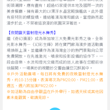
街頭潮牌，應有盡有！超過45家提供本地及國際一流的
美食餐廳，擁有最大的LV漂浮水晶宮殿旗艦店。此外還
有座特別的螺旋橋，連結著濱海灣和飯店，當燈飾亮起
漫步於此，不禁被這浪漫的氛圍深深著迷。
【夜間露天雷射燈光水舞秀】
繼《奇幻瀰漫》成為新加坡三大免費光影秀之後，全新
光影水舞秀—《幻彩生輝》將在寶門廊海濱步道活動廣
場煥新上演，並繼續作為濱海灣金沙的熱門景點向公眾
免費開放。在先進激光、噴泉和投影設備的協作下，一
段由音樂、水流和燈光交織而成的迷人故事在您眼前徐
徐展開，一場美妙的視聽妙交響曲讓您沉醉其中。
※戶外活動廣場，每日將有免費的夜晚雷射燈光水舞
秀，約10-15分鐘，表演場次為PM20:00、PM21:00，遇
週五、週六將加演PM22:00。
※如活動為自由參觀且在戶外舉行，如遇天候或其他因
素未能觀賞，敬請見諒。