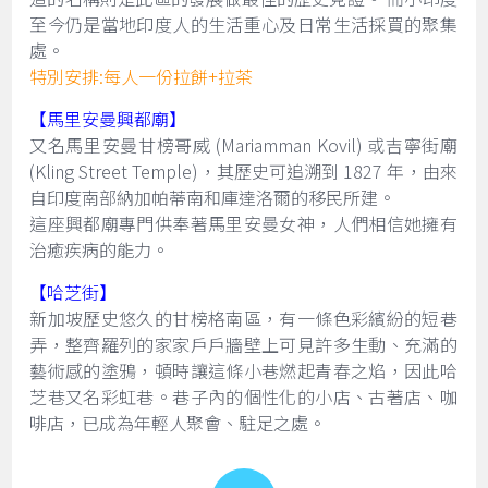
至今仍是當地印度人的生活重心及日常生活採買的聚集
處。
特別安排:每人一份拉餅+拉茶
【馬里安曼興都廟】
又名馬里安曼甘榜哥威 (Mariamman Kovil) 或吉寧街廟
(Kling Street Temple)，其歷史可追溯到 1827 年，由來
自印度南部納加帕蒂南和庫達洛爾的移民所建。
這座興都廟專門供奉著馬里安曼女神，人們相信她擁有
治癒疾病的能力。
【哈芝街】
新加坡歷史悠久的甘榜格南區，有一條色彩繽紛的短巷
弄，整齊羅列的家家戶戶牆壁上可見許多生動、充滿的
藝術感的塗鴉，頓時讓這條小巷燃起青春之焰，因此哈
芝巷又名彩虹巷。巷子內的個性化的小店、古著店、咖
啡店，已成為年輕人聚會、駐足之處。