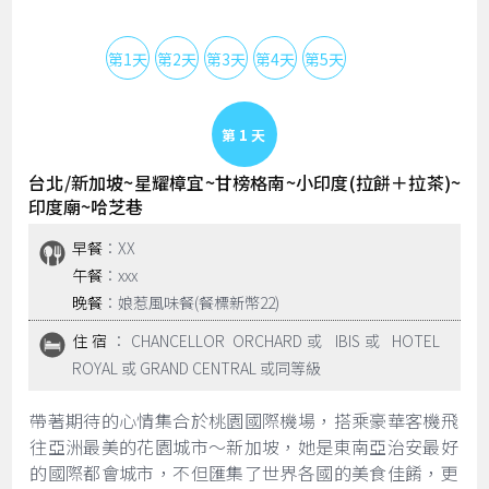
第1天
第2天
第3天
第4天
第5天
Day 1
台北/新加坡~星耀樟宜~甘榜格南~小印度(拉餅＋拉茶)~
印度廟~哈芝巷
早餐
：XX
午餐
：xxx
晚餐
：娘惹風味餐(餐標新幣22)
住宿
：CHANCELLOR ORCHARD或 IBIS或 HOTEL
ROYAL 或 GRAND CENTRAL 或同等級
帶著期待的心情集合於桃園國際機場，搭乘豪華客機飛
往亞洲最美的花園城市～新加坡，她是東南亞治安最好
的國際都會城市，不但匯集了世界各國的美食佳餚，更