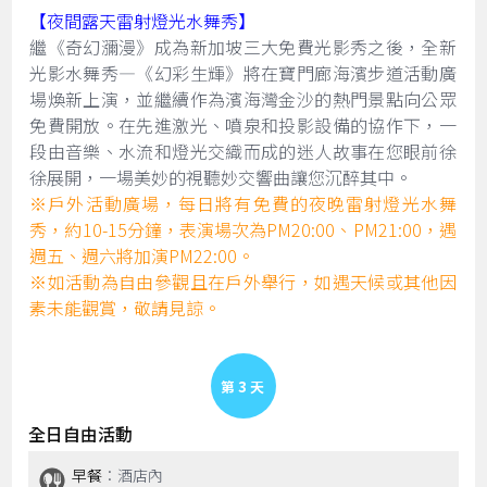
【夜間露天雷射燈光水舞秀】
繼《奇幻瀰漫》成為新加坡三大免費光影秀之後，全新
光影水舞秀—《幻彩生輝》將在寶門廊海濱步道活動廣
場煥新上演，並繼續作為濱海灣金沙的熱門景點向公眾
免費開放。在先進激光、噴泉和投影設備的協作下，一
段由音樂、水流和燈光交織而成的迷人故事在您眼前徐
徐展開，一場美妙的視聽妙交響曲讓您沉醉其中。
※戶外活動廣場，每日將有免費的夜晚雷射燈光水舞
秀，約10-15分鐘，表演場次為PM20:00、PM21:00，遇
週五、週六將加演PM22:00。
※如活動為自由參觀且在戶外舉行，如遇天候或其他因
素未能觀賞，敬請見諒。
Day 3
全日自由活動
早餐
：酒店內