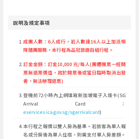
說明及規定事項
成團人數：6人成行，若人數達16人以上加派領
隊隨團服務，本行程為品冠旅遊自組行程。
訂金金額：訂金10,000 元/每人(團體機票一經開
票無退票價值，故於開票後或當日臨時取消出發
者，無法辦理退票)
登機前72小時內上網填寫新加坡電子入境卡(SG
Arrival Card：
eservices.ica.gov.sg/sgarrivalcard
)
本行程之報價以雙人房為基準。若旅客為單人報
名或分房後為單人住宿，則需支付單人房差額。