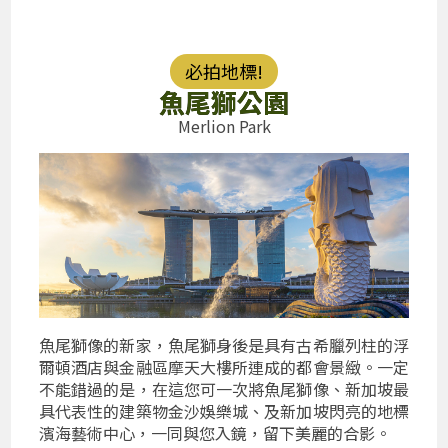
必拍地標!
魚尾獅公園
Merlion Park
魚尾獅像的新家，魚尾獅身後是具有古希臘列柱的浮
爾頓酒店與金融區摩天大樓所連成的都會景緻。一定
不能錯過的是，在這您可一次將魚尾獅像、新加坡最
具代表性的建築物金沙娛樂城、及新加坡閃亮的地標
濱海藝術中心，一同與您入鏡，留下美麗的合影。