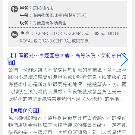
早餐
：渡假村內用
午餐
：海南雞飯風味餐 (餐標新幣20)
晚餐
：方便遊玩敬請自理
住宿
：CHANCELLOR ORCHARD或 IBIS或 HOTEL
ROYAL 或 GRAND CENTRAL 或同等級
【市區觀光～車經國會大廈、高等法院、伊莉莎白公
園】
公園一份靜逸讓人不覺處身於忙碌的商業區，草地上輕
跳的小鳥讓您感覺到渡假的那份輕鬆氣息。國家級的濱
海藝術中心是新加坡最閃亮的地標，遠遠望去，彷彿兩
只靜臥在濱海灣的大貝殼，入夜後就散發金黃色光芒，
此特別的造型更贏得當地熱門水果《大榴槤》的暱稱。
【魚尾獅公園】
魚尾獅像的新家，魚尾獅身後是具有古希臘列柱的浮爾
頓酒店與金融區摩天大樓所連成的都會景緻。一定不能
錯過的是，在這您可一次將魚尾獅像、新加坡最具代表