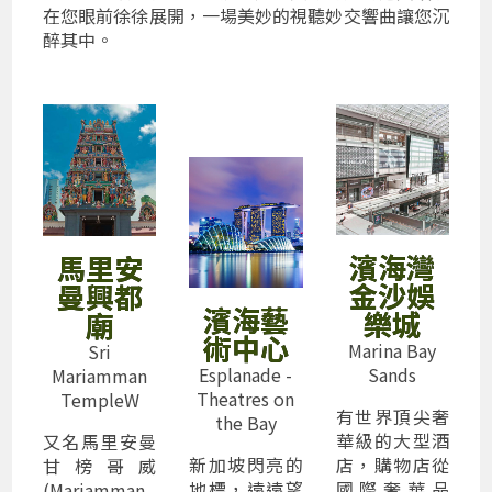
在您眼前徐徐展開，一場美妙的視聽妙交響曲讓您沉
醉其中。
濱海灣
馬里安
金沙娛
曼興都
濱海藝
樂城
廟
術中心
Marina Bay
Sri
Esplanade -
Sands
Mariamman
Theatres on
TempleW
有世界頂尖奢
the Bay
華級的大型酒
又名馬里安曼
新加坡閃亮的
店，購物店從
甘榜哥威
地標，遠遠望
國際奢華品
(Mariamman