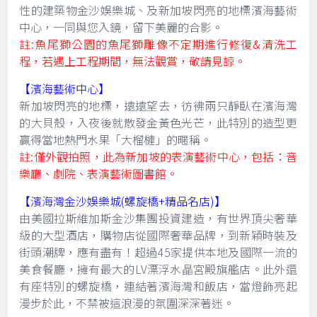
性的建築物金沙娛樂城、及新加坡閃亮的地標濱海藝術
中心，一同與您入鏡，留下美麗的合影。
註:魚尾獅公園的魚尾獅雕像不定期進行修復&清洗工
程，若遇上工程期間，無法觀賞，敬請見諒。
【濱海藝術中心】
新加坡閃亮的地標，遠遠望去，彷彿兩只靜臥在濱海灣
的大貝殼，入夜後就散發金黃色光芒，此特別的造型更
贏得當地熱門水果「大榴槤」的暱稱。
註:僅外觀拍照，此為新加坡的表演藝術中心，包括：音
樂廳、劇院、表演藝術圖書館。
【濱海灣金沙娛樂城(螺旋橋+精品名店)】
由美國拉斯維加斯金沙集團投資建造，有世界頂尖奢華
級的大型酒店，購物店從國際奢華品牌，到新穎時裝及
街頭潮牌，應有盡有！超過45家提供本地及國際一流的
美食餐廳，擁有最大的LV漂浮水晶宮殿旗艦店。此外還
有座特別的螺旋橋，連結著濱海灣和飯店，當燈飾亮起
漫步於此，不禁被這浪漫的氛圍深深著迷。