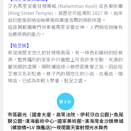
又名馬里安曼甘榜哥威 (Mariamman Kovil) 或吉寧街廟
(Kling Street Temple)，其歷史可追溯到 1827 年，由來
自印度南部納加帕蒂南和庫達洛爾的移民所建。
這座興都廟專門供奉著馬里安曼女神，人們相信她擁有
治癒疾病的能力。
【哈芝街】
新加坡歷史悠久的甘榜格南區，有一條色彩繽紛的短巷
弄，整齊羅列的家家戶戶牆壁上可見許多生動、充滿的
藝術感的塗鴉，頓時讓這條小巷燃起青春之焰，因此哈
芝巷又名彩虹巷。巷子內的個性化的小店、古著店、咖
啡店，已成為年輕人聚會、駐足之處。
Day 2
市區觀光（國會大廈、高等法院、伊莉莎白公園)~魚尾
獅公園~濱海藝術中心~國家美術館~濱海灣金沙娛樂城
（螺旋橋+LV 旗艦店)～夜閒露天雷射燈光水舞秀