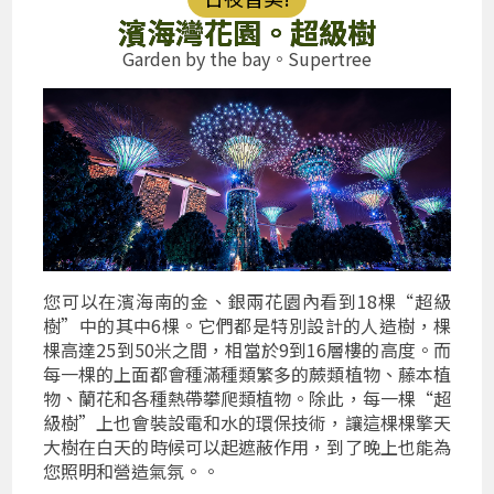
濱海灣花園。超級樹
Garden by the bay。Supertree
您可以在濱海南的金、銀兩花園內看到18棵“超級
樹”中的其中6棵。它們都是特別設計的人造樹，棵
棵高達25到50米之間，相當於9到16層樓的高度。而
每一棵的上面都會種滿種類繁多的蕨類植物、藤本植
物、蘭花和各種熱帶攀爬類植物。除此，每一棵“超
級樹”上也會裝設電和水的環保技術，讓這棵棵擎天
大樹在白天的時候可以起遮蔽作用，到了晚上也能為
您照明和營造氣氛。。