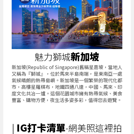
新加坡
魅力獅城
新加坡(Republic of Singapore)舊稱星嘉坡，當地人
又稱為『獅城』，位於馬來半島南端，是東南亞一處
氣候晴朗的熱帶島嶼。新加坡是一個繁榮的現代化都
市，高樓星羅棋布，地鐵四通八達，中國、馬來、印
度文化共冶一爐。這個花園城市擁有熱帶氣候、美食
豐富、購物方便，夜生活多姿多彩，值得您去遊覽。
IG打卡清單
|
-網美照這裡拍