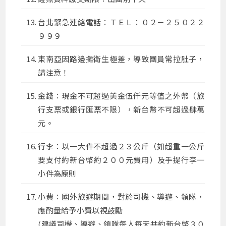
台北緊急連絡電話：ＴＥＬ：０２－２５０２２
９９９
東南亞因路邊攤衛生極差，導致團員常拉肚子，
請注意！
金錢：現金不可超過美金伍仟元等值之外幣（旅
行支票或銀行匯票不限），新台幣不可超過肆萬
元。
行李：以一大件不超過２３公斤（如超重一公斤
要支付約新台幣約２００元費用）及手提行李一
小件為原則
小費：國外旅遊期間，對於司機、導遊、領隊，
應酌量給予小費以視鼓勵
(建議司機、導遊、領隊每人每天共約新台幣３０