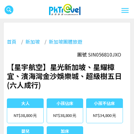
首頁
新加坡
新加坡團體旅遊
團號 SIN056810JXO
【星宇航空】星光新加坡、星耀樟
宜、濱海灣金沙娛樂城、超級樹五日
(六人成行)
大人
小孩佔床
小孩不佔床
NT$38,800
NT$38,800
NT$34,800
嬰兒
加床