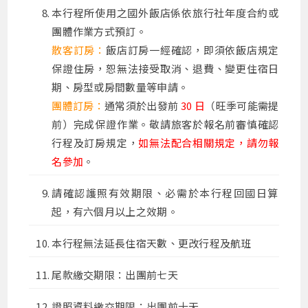
本行程所使用之國外飯店係依旅行社年度合約或
團體作業方式預訂。
散客訂房：
飯店訂房一經確認，即須依飯店規定
保證住房，恕無法接受取消、退費、變更住宿日
期、房型或房間數量等申請
。
團體訂房：
通常須於出發前
30 日
（旺季可能需提
前）完成保證作業。敬請旅客於報名前審慎確認
行程及訂房規定，
如無法配合相關規定，請勿報
名參加
。
請確認護照有效期限、必需於本行程回國日算
起，有六個月以上之效期。
本行程無法延長住宿天數、更改行程及航班
尾款繳交期限：出團前七天
證照資料繳交期限：出團前十天