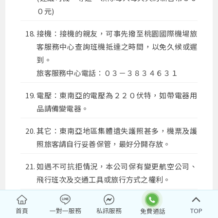
０元)
接機：接機的親友，可事先撥至桃園國際機場旅
客服務中心查詢班機抵達之時間，以免久候或遲
到。
旅客服務中心電話：０３－３８３４６３１
電壓：東南亞的電壓為２２０伏特，如帶電器用
品請備變電器。
其它：東南亞地區集體遺失護照甚多，機票及護
照旅客請自行妥善保管，最好分開存放。
如遇不可抗拒情況，本公司保有變更航空公司、
飛行班次及交通工具或旅行方式之權利。
本行程餐廳將視餐廳公休日將略有調動，用餐時
首頁
一對一服務
私訊服務
TOP
間依實際行程安排做調整，造成不便之處，敬請