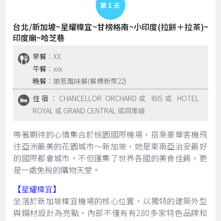
Day 1
台北/新加坡~星耀樟宜~甘榜格南~小印度(拉餅＋拉茶)~
印度廟~哈芝巷
早餐
：XX
午餐
：xxx
晚餐
：娘惹風味餐(餐標新幣22)
住宿
：CHANCELLOR ORCHARD或 IBIS或 HOTEL
ROYAL 或 GRAND CENTRAL 或同等級
帶著期待的心情集合於桃園國際機場，搭乘豪華客機飛
往亞洲最美的花園城市～新加坡，她是東南亞治安最好
的國際都會城市，不但匯集了世界各國的美食佳餚，更
是一處免稅的購物天堂。
【星耀樟宜】
坐落於新加坡樟宜機場的核心位置，以獨特的建築外型
與鋼材設計為亮點，內部不僅有有280多家特色品牌和