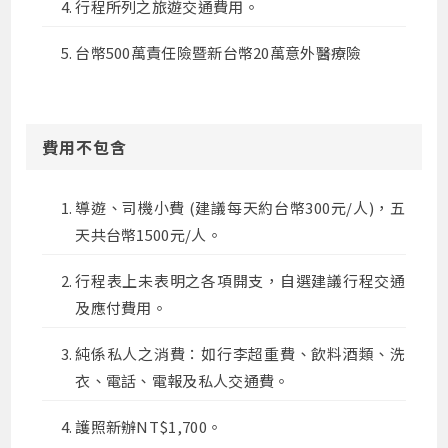
行程所列之旅遊交通費用。
台幣500萬責任險暨新台幣20萬意外醫療險
費用不包含
導遊、司機小費 (建議每天約台幣300元/人)，五
天共台幣1500元/人。
行程表上未表明之各項開支，自選建議行程交通
及應付費用。
純係私人之消費：如行李超重費、飲料酒類、洗
衣、電話、電報及私人交通費。
護照新辦NT$1,700。