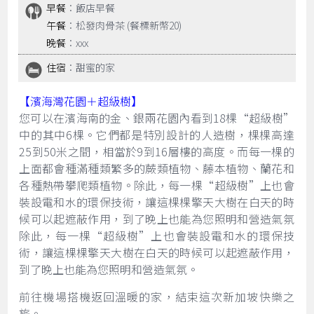
早餐
：飯店早餐
午餐
：松發肉骨茶 (餐標新幣20)
晚餐
：xxx
住宿
：甜蜜的家
【濱海灣花園＋超級樹】
您可以在濱海南的金、銀兩花園內看到18棵“超級樹”
中的其中6棵。它們都是特別設計的人造樹，棵棵高達
25到50米之間，相當於9到16層樓的高度。而每一棵的
上面都會種滿種類繁多的蕨類植物、藤本植物、蘭花和
各種熱帶攀爬類植物。除此，每一棵“超級樹”上也會
裝設電和水的環保技術，讓這棵棵擎天大樹在白天的時
候可以起遮蔽作用，到了晚上也能為您照明和營造氣氛
除此，每一棵“超級樹”上也會裝設電和水的環保技
術，讓這棵棵擎天大樹在白天的時候可以起遮蔽作用，
到了晚上也能為您照明和營造氣氛。
前往機場搭機返回溫暖的家，結束這次新加坡快樂之
旅。