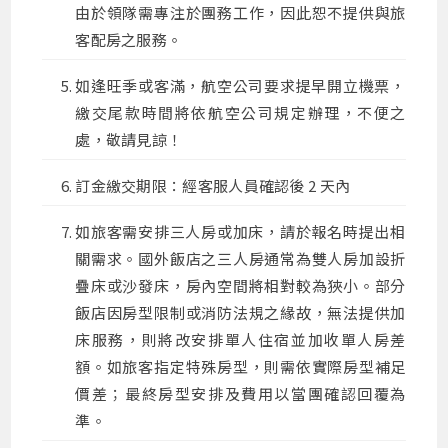
由於領隊需專注於團務工作，因此恕不提供與旅
客配房之服務。
如逢旺季或客滿，航空公司要求提早開立機票，
繳交尾款時間將依航空公司規定辦理，不便之
處，敬請見諒！
訂金繳交期限：經客服人員確認後 2 天內
如旅客需安排三人房或加床，請於報名時提出相
關需求。國外飯店之三人房通常為雙人房加設折
疊床或沙發床，房內空間將相對較為狹小。部分
飯店因房型限制或消防法規之緣故，無法提供加
床服務，則將改安排單人住宿並加收單人房差
額。如旅客指定特殊房型，則需依實際房型補足
價差；最終房型安排及費用以當團確認回覆為
準。