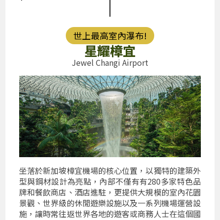
|
世上最高室內瀑布!
星耀樟宜
Jewel Changi Airport
坐落於新加坡樟宜機場的核心位置，以獨特的建築外
型與鋼材設計為亮點，內部不僅有有280多家特色品
牌和餐飲商店、酒店進駐，更提供大規模的室內花園
景觀、世界級的休閒遊樂設施以及一系列機場運營設
施，讓時常往返世界各地的遊客或商務人士在這個國