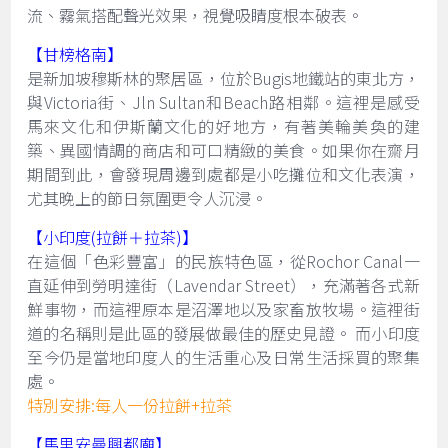
流、霧氣搭配聲光效果，視覺吸睛度根本破表。
【甘榜格南】
是新加坡穆斯林的聚居區，位於Bugis地鐵站的東北方，
與Victoria街、Jln Sultan和Beach路相鄰。這裡是感受
馬來文化和伊斯蘭文化的好地方，有著美輪美奐的建
築、異國情調的商店和可口精緻的美食。如果你在齋月
期間到此，會發現周邊到處都是小吃攤位和文化表演，
尤其晚上的節日氛圍更令人沉浸。
【小印度(拉餅＋拉茶)】
在這個「色彩豐富」的民族特色區，從Rochor Canal一
直延伸到勞明達街（Lavendar Street），充滿著各式新
鮮事物，而這裡原本是沼澤地以及家畜放牧場。這裡街
道的名稱則是此區的發展做最佳的歷史見證。 而小印度
至今仍是當地印度人的生活重心及日常生活採買的聚集
處。
特別安排:每人一份拉餅+拉茶
【馬里安曼興都廟】