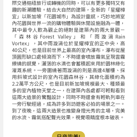
際交通樞紐旅行或轉機的同時，可以有更多獨特又有
趣的新潮體驗。結合大自然的建築，全新的「星耀樟
宜」以新加坡「花園城市」為設計靈感，巧妙地將室
內花園與世界一流的購物體驗與休閒設施融為一體，
其中最令人歎為觀止的絕對是建築內的兩大景觀－
「森林谷Forest Valley」和「雨漩渦Rain
Vortex」，其中雨漩渦位於星耀樟宜的正中央，高
40公尺，也是目前世界上最高的室內瀑布，瀑布從屋
頂圓形缺口處傾瀉而下，不時還會噴放霧氣呈現雲霧
繚繞的感覺，灑落的水滴也會蓄積起來用於園林綠化
灌溉系統。一旁圍繞著雨漩渦的則是高達4層樓、採
用斜坡式設計的室內花園森林谷，其綠化面積約為
2.2萬平方公尺，也是目前新加坡規模最大、種類最
多的室內植物天堂之一，在建築內各處都可輕鬆看到
這兩大造景的驚豔設計，同時不時還會有輕軌列車在
一旁行駛經過，成為許多到訪遊客必拍的場景之一。
到了夜晚，這兩大造景也推變身燈光秀的主場，完美
的水流、霧氣搭配聲光效果，視覺吸睛度根本破表。
日夜皆美!