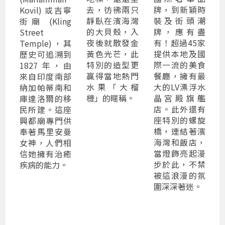
去，彷彿兩只
牌，到新穎時
Kovil) 或吉寧
靜臥在濱海灣
裝及街頭潮
街廟 (Kling
的大貝殼，入
牌，應有盡
Street
夜後就散發金
有！超過45家
Temple)，其
黃色光芒，此
提供本地及國
歷史可追溯到
特別的造型更
際一流的美食
1827 年，由
贏得當地熱門
餐廳，擁有最
來自印度南部
水果「大榴
大的LV漂浮水
納加帕蒂南和
槤」的暱稱。
晶宮殿旗艦
庫達洛爾的移
店。此外還有
民所建。這座
座特別的螺旋
興都廟專門供
橋，連結著濱
奉著馬里安曼
海灣和飯店，
女神，人們相
當燈飾亮起漫
信她擁有治癒
步於此，不禁
疾病的能力。
被這浪漫的氛
圍深深著迷。