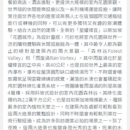
餐飲商店、酒店進駐，更提供大規模的室內花園景觀、
世界級的休閒遊樂設施以及一系列機場運營設施，讓時
常往返世界各地的遊客或商務人士在這個國際交通樞紐
旅行或轉機的同時，可以有更多獨特又有趣的新潮體
驗。結合大自然的建築，全新的「星耀樟宜」以新加坡
「花園城市」為設計靈感，巧妙地將室內花園與世界一
流的購物體驗與休閒設施融為一體，其中最令人歎為觀
止的絕對是建築內的兩大景觀－「森林谷Forest
Valley」和「雨漩渦Rain Vortex」，其中雨漩渦位於星
耀樟宜的正中央，高40公尺，也是目前世界上最高的室
內瀑布，瀑布從屋頂圓形缺口處傾瀉而下，不時還會噴
放霧氣呈現雲霧繚繞的感覺，灑落的水滴也會蓄積起來
用於園林綠化灌溉系統。一旁圍繞著雨漩渦的則是高達
4層樓、採用斜坡式設計的室內花園森林谷，其綠化面
積約為2.2萬平方公尺，也是目前新加坡規模最大、種類
最多的室內植物天堂之一，在建築內各處都可輕鬆看到
這兩大造景的驚豔設計，同時不時還會有輕軌列車在一
旁行駛經過，成為許多到訪遊客必拍的場景之一。到了
夜晚，這兩大造景也推變身燈光秀的主場，完美的水