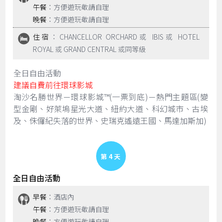
午餐
：方便遊玩敬請自理
晚餐
：方便遊玩敬請自理
住宿
：CHANCELLOR ORCHARD或 IBIS或 HOTEL
ROYAL 或 GRAND CENTRAL 或同等級
全日自由活動
建議自費前往環球影城
淘沙名勝世界－環球影城™(一票到底)－熱門主題區(變
型金剛、好萊塢星光大道、紐約大道、科幻城市、古埃
及、侏儸紀失落的世界、史瑞克遙遠王國、馬達加斯加)
Day 4
全日自由活動
早餐
：酒店內
午餐
：方便遊玩敬請自理
晚餐
：方便遊玩敬請自理