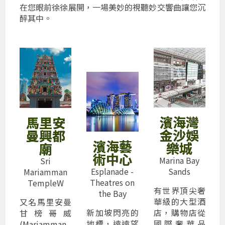
在您眼前徐徐展開，一場美妙的視聽妙交響曲讓您沉
醉其中。
濱海灣
馬里安
金沙娛
曼興都
濱海藝
樂城
廟
術中心
Marina Bay
Sri
Esplanade -
Sands
Mariamman
Theatres on
TempleW
有世界頂尖奢
the Bay
華級的大型酒
又名馬里安曼
新加坡閃亮的
店，購物店從
甘榜哥威
地標，遠遠望
國際奢華品
(Mariamman