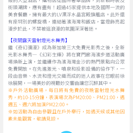
級的大型酒店，購物店從國際奢華品牌，到新穎時裝及
街頭潮牌，應有盡有！超過45家提供本地及國際一流的
美食餐廳，擁有最大的LV漂浮水晶宮殿旗艦店。此外還
有座特別的螺旋橋，連結著濱海灣和飯店，當燈飾亮起
漫步於此，不禁被這浪漫的氛圍深深著迷。
【夜間露天雷射燈光水舞秀】
繼《奇幻瀰漫》成為新加坡三大免費光影秀之後，全新
光影水舞秀—《幻彩生輝》將在寶門廊海濱步道活動廣
場煥新上演，並繼續作為濱海灣金沙的熱門景點向公眾
免費開放。在先進激光、噴泉和投影設備的協作下，一
段由音樂、水流和燈光交織而成的迷人故事在您眼前徐
徐展開，一場美妙的視聽妙交響曲讓您沉醉其中。
※戶外活動廣場，每日將有免費的夜晚雷射燈光水舞
秀，約10-15分鐘，表演場次為PM20:00、PM21:00，遇
週五、週六將加演PM22:00。
※如活動為自由參觀且在戶外舉行，如遇天候或其他因
素未能觀賞，敬請見諒。