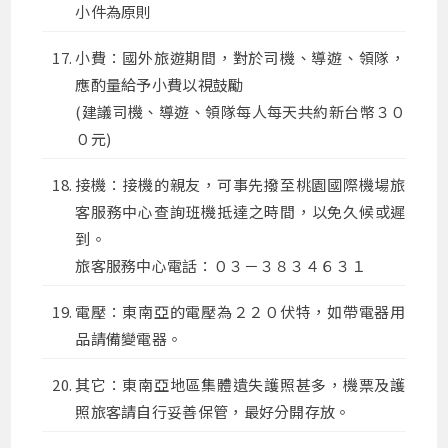
小件為原則
小費：國外旅遊期間，對於司機、導遊、領隊，
應酌量給予小費以視鼓勵
(建議司機、導遊、領隊每人每天共約新台幣３０
０元)
接機：接機的親友，可事先撥至桃園國際機場旅
客服務中心查詢班機抵達之時間，以免久候或遲
到。
旅客服務中心電話：０３－３８３４６３１
電壓：東南亞的電壓為２２０伏特，如帶電器用
品請備變電器。
其它：東南亞地區集體遺失護照甚多，機票及護
照旅客請自行妥善保管，最好分開存放。