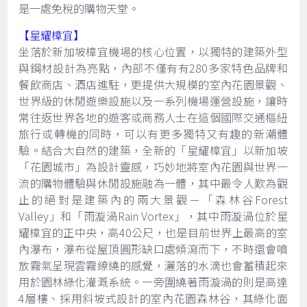
是一處免稅的購物天堂。
【星耀樟宜】
坐落於新加坡樟宜機場的核心位置，以獨特的建築外型
與鋼材設計為亮點，內部不僅有有280多家特色品牌和
餐飲商店、酒店進駐，更提供大規模的室內花園景觀、
世界級的休閒遊樂設施以及一系列機場運營設施，讓時
常往返世界各地的遊客或商務人士在這個國際交通樞紐
旅行或轉機的同時，可以有更多獨特又有趣的新潮體
驗。結合大自然的建築，全新的「星耀樟宜」以新加坡
「花園城市」為設計靈感，巧妙地將室內花園與世界一
流的購物體驗與休閒設施融為一體，其中最令人歎為觀
止的絕對是建築內的兩大景觀－「森林谷Forest
Valley」和「雨漩渦Rain Vortex」，其中雨漩渦位於星
耀樟宜的正中央，高40公尺，也是目前世界上最高的室
內瀑布，瀑布從屋頂圓形缺口處傾瀉而下，不時還會噴
放霧氣呈現雲霧繚繞的感覺，灑落的水滴也會蓄積起來
用於園林綠化灌溉系統。一旁圍繞著雨漩渦的則是高達
4層樓、採用斜坡式設計的室內花園森林谷，其綠化面