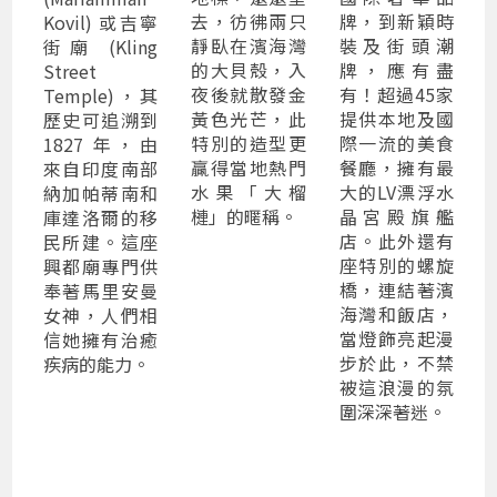
去，彷彿兩只
牌，到新穎時
Kovil) 或吉寧
靜臥在濱海灣
裝及街頭潮
街廟 (Kling
的大貝殼，入
牌，應有盡
Street
夜後就散發金
有！超過45家
Temple)，其
黃色光芒，此
提供本地及國
歷史可追溯到
特別的造型更
際一流的美食
1827 年，由
贏得當地熱門
餐廳，擁有最
來自印度南部
水果「大榴
大的LV漂浮水
納加帕蒂南和
槤」的暱稱。
晶宮殿旗艦
庫達洛爾的移
店。此外還有
民所建。這座
座特別的螺旋
興都廟專門供
橋，連結著濱
奉著馬里安曼
海灣和飯店，
女神，人們相
當燈飾亮起漫
信她擁有治癒
步於此，不禁
疾病的能力。
被這浪漫的氛
圍深深著迷。