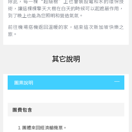
除此，每一棵“超級樹”上也會裝設電和水的環保技
術，讓這棵棵擎天大樹在白天的時候可以起遮蔽作用，
到了晚上也能為您照明和營造氣氛。
前往機場搭機返回溫暖的家，結束這次新加坡快樂之
旅。
其它說明
團票說明
團費包含
團體來回經濟艙機票。