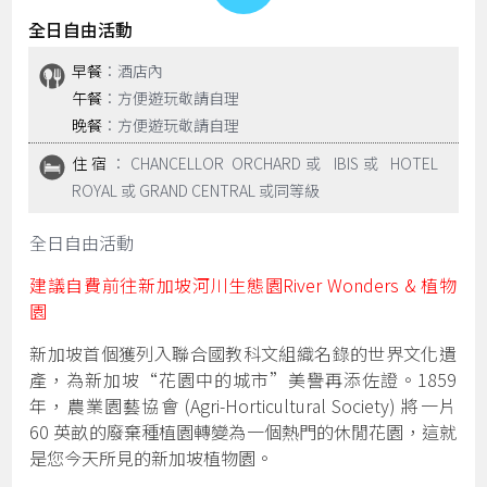
全日自由活動
早餐
：酒店內
午餐
：方便遊玩敬請自理
晚餐
：方便遊玩敬請自理
住宿
：CHANCELLOR ORCHARD或 IBIS或 HOTEL
ROYAL 或 GRAND CENTRAL 或同等級
全日自由活動
建議自費前往新加坡河川生態園River Wonders & 植物
園
新加坡首個獲列入聯合國教科文組織名錄的世界文化遺
產，為新加坡“花園中的城市”美譽再添佐證。1859
年，農業園藝協會 (Agri-Horticultural Society) 將一片
60 英畝的廢棄種植園轉變為一個熱門的休閒花園，這就
是您今天所見的新加坡植物園。