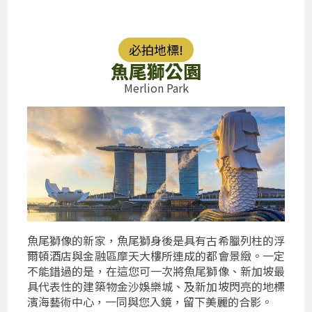
必拍地標!
魚尾獅公園
Merlion Park
魚尾獅像的新家，魚尾獅身後是具有古希臘列柱的浮
爾頓酒店與金融區摩天大樓所連成的都會景緻。一定
不能錯過的是，在這您可一次將魚尾獅像、新加坡最
具代表性的建築物金沙娛樂城、及新加坡閃亮的地標
濱海藝術中心，一同與您入鏡，留下美麗的合影。