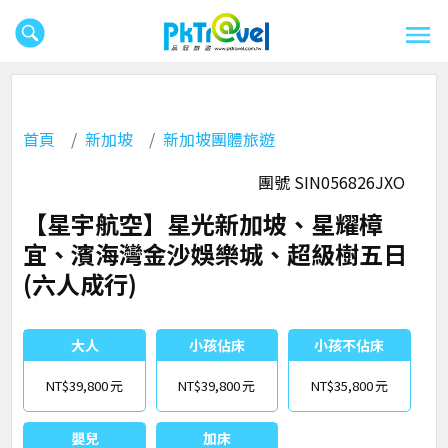
首頁
新加坡
新加坡團體旅遊
團號 SIN056826JXO
【星宇航空】星光新加坡、星耀樟
宜、濱海灣金沙娛樂城、超級樹五日
(六人成行)
大人
小孩佔床
小孩不佔床
NT$39,800
NT$39,800
NT$35,800
嬰兒
加床