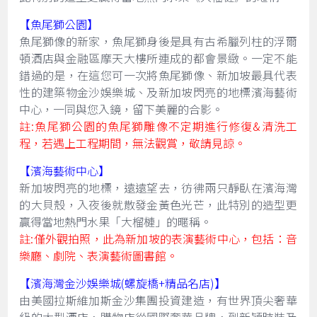
【魚尾獅公園】
魚尾獅像的新家，魚尾獅身後是具有古希臘列柱的浮爾
頓酒店與金融區摩天大樓所連成的都會景緻。一定不能
錯過的是，在這您可一次將魚尾獅像、新加坡最具代表
性的建築物金沙娛樂城、及新加坡閃亮的地標濱海藝術
中心，一同與您入鏡，留下美麗的合影。
註:魚尾獅公園的魚尾獅雕像不定期進行修復&清洗工
程，若遇上工程期間，無法觀賞，敬請見諒。
【濱海藝術中心】
新加坡閃亮的地標，遠遠望去，彷彿兩只靜臥在濱海灣
的大貝殼，入夜後就散發金黃色光芒，此特別的造型更
贏得當地熱門水果「大榴槤」的暱稱。
註:僅外觀拍照，此為新加坡的表演藝術中心，包括：音
樂廳、劇院、表演藝術圖書館。
【濱海灣金沙娛樂城(螺旋橋+精品名店)】
由美國拉斯維加斯金沙集團投資建造，有世界頂尖奢華