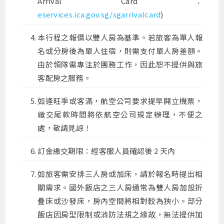
Arrival Card：
eservices.ica.gov.sg/sgarrivalcard
)
本行程之報價以雙人房為基準。若旅客為單人報
名或分房後為單人住宿，則需支付單人房差額。
由於領隊需專注於團務工作，因此恕不提供與旅
客配房之服務。
如逢旺季或客滿，航空公司要求提早開立機票，
繳交尾款時間將依航空公司規定辦理，不便之
處，敬請見諒！
訂金繳交期限：經客服人員確認後 2 天內
如旅客需安排三人房或加床，請於報名時提出相
關需求。國外飯店之三人房通常為雙人房加設折
疊床或沙發床，房內空間將相對較為狹小。部分
飯店因房型限制或消防法規之緣故，無法提供加