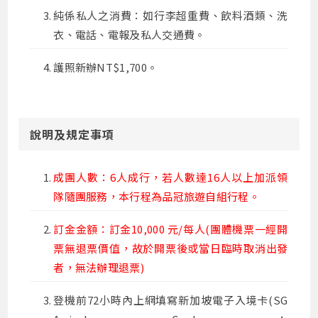
純係私人之消費：如行李超重費、飲料酒類、洗
衣、電話、電報及私人交通費。
護照新辦NT$1,700。
說明及規定事項
成團人數：6人成行，若人數達16人以上加派領
隊隨團服務，本行程為品冠旅遊自組行程。
訂金金額：訂金10,000 元/每人(團體機票一經開
票無退票價值，故於開票後或當日臨時取消出發
者，無法辦理退票)
登機前72小時內上網填寫新加坡電子入境卡(SG