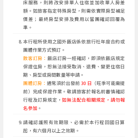
床服務，則將改安排單人住宿並加收單人房差
額。如旅客指定特殊房型，則需依實際房型補足
價差；最終房型安排及費用以當團確認回覆為
準。
本行程所使用之國外飯店係依旅行社年度合約或
團體作業方式預訂。
散客訂房：
飯店訂房一經確認，即須依飯店規定
保證住房，恕無法接受取消、退費、變更住宿日
期、房型或房間數量等申請
。
團體訂房：
通常須於出發前
30 日
（旺季可能需提
前）完成保證作業。敬請旅客於報名前審慎確認
行程及訂房規定，
如無法配合相關規定，請勿報
名參加
。
請確認護照有效期限、必需於本行程回國日算
起，有六個月以上之效期。