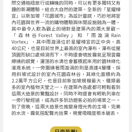
際交通樞紐旅行或轉機的同時，可以有更多獨特又有
趣的新潮體驗。結合大自然的建築，全新的「星耀樟
宜」以新加坡「花園城市」為設計靈感，巧妙地將室
內花園與世界一流的購物體驗與休閒設施融為一體，
其中最令人歎為觀止的絕對是建築內的兩大景觀－
「森林谷Forest Valley」和「雨漩渦Rain
Vortex」，其中雨漩渦位於星耀樟宜的正中央，高
40公尺，也是目前世界上最高的室內瀑布，瀑布從屋
頂圓形缺口處傾瀉而下，不時還會噴放霧氣呈現雲霧
繚繞的感覺，灑落的水滴也會蓄積起來用於園林綠化
灌溉系統。一旁圍繞著雨漩渦的則是高達4層樓、採
用斜坡式設計的室內花園森林谷，其綠化面積約為
2.2萬平方公尺，也是目前新加坡規模最大、種類最
多的室內植物天堂之一，在建築內各處都可輕鬆看到
這兩大造景的驚豔設計，同時不時還會有輕軌列車在
一旁行駛經過，成為許多到訪遊客必拍的場景之一。
到了夜晚，這兩大造景也推變身燈光秀的主場，完美
的水流、霧氣搭配聲光效果，視覺吸睛度根本破表。
日夜皆美!