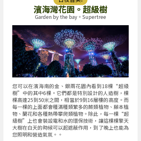
濱海灣花園。超級樹
Garden by the bay。Supertree
您可以在濱海南的金、銀兩花園內看到18棵“超級
樹”中的其中6棵。它們都是特別設計的人造樹，棵
棵高達25到50米之間，相當於9到16層樓的高度。而
每一棵的上面都會種滿種類繁多的蕨類植物、藤本植
物、蘭花和各種熱帶攀爬類植物。除此，每一棵“超
級樹”上也會裝設電和水的環保技術，讓這棵棵擎天
大樹在白天的時候可以起遮蔽作用，到了晚上也能為
您照明和營造氣氛。。