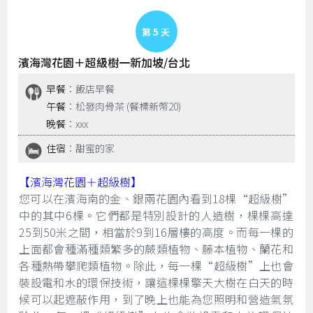
Day 5
濱海灣花園＋超級樹一新加坡/台北
早餐
：飯店早餐
午餐
：松發肉骨茶 (餐標新幣20)
晚餐
：xxx
住宿
：甜蜜的家
【濱海灣花園＋超級樹】
您可以在濱海南的金、銀兩花園內看到18棵“超級樹”
中的其中6棵。它們都是特別設計的人造樹，棵棵高達
25到50米之間，相當於9到16層樓的高度。而每一棵的
上面都會種滿種類繁多的蕨類植物、藤本植物、蘭花和
各種熱帶攀爬類植物。除此，每一棵“超級樹”上也會
裝設電和水的環保技術，讓這棵棵擎天大樹在白天的時
候可以起遮蔽作用，到了晚上也能為您照明和營造氣氛