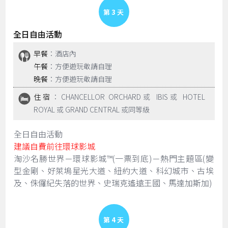
Day 3
全日自由活動
早餐
：酒店內
午餐
：方便遊玩敬請自理
晚餐
：方便遊玩敬請自理
住宿
：CHANCELLOR ORCHARD或 IBIS或 HOTEL
ROYAL 或 GRAND CENTRAL 或同等級
全日自由活動
建議自費前往環球影城
淘沙名勝世界－環球影城™(一票到底)－熱門主題區(變
型金剛、好萊塢星光大道、紐約大道、科幻城市、古埃
及、侏儸紀失落的世界、史瑞克遙遠王國、馬達加斯加)
Day 4