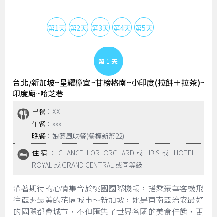
第1天
第2天
第3天
第4天
第5天
Day 1
台北/新加坡~星耀樟宜~甘榜格南~小印度(拉餅＋拉茶)~
印度廟~哈芝巷
早餐
：XX
午餐
：xxx
晚餐
：娘惹風味餐(餐標新幣22)
住宿
：CHANCELLOR ORCHARD或 IBIS或 HOTEL
ROYAL 或 GRAND CENTRAL 或同等級
帶著期待的心情集合於桃園國際機場，搭乘豪華客機飛
往亞洲最美的花園城市～新加坡，她是東南亞治安最好
的國際都會城市，不但匯集了世界各國的美食佳餚，更