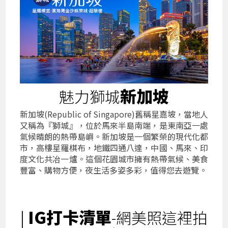
新加坡
魅力獅城
新加坡(Republic of Singapore)舊稱星嘉坡，當地人
又稱為『獅城』，位於馬來半島南端，是東南亞一處
氣候晴朗的熱帶島嶼。新加坡是一個繁榮的現代化都
市，高樓星羅棋布，地鐵四通八達，中國、馬來、印
度文化共冶一爐。這個花園城市擁有熱帶氣候、美食
豐富、購物方便，夜生活多姿多彩，值得您去遊覽。
IG打卡清單
|
-網美照這裡拍