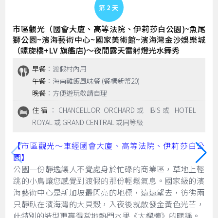
Day 2
市區觀光（國會大廈、高等法院、伊莉莎白公園)~魚尾
獅公園~濱海藝術中心~國家美術館~濱海灣金沙娛樂城
（螺旋橋+LV 旗艦店)～夜閒露天雷射燈光水舞秀
早餐
：渡假村內用
午餐
：海南雞飯風味餐 (餐標新幣20)
晚餐
：方便遊玩敬請自理
住宿
：CHANCELLOR ORCHARD或 IBIS或 HOTEL
ROYAL 或 GRAND CENTRAL 或同等級
【市區觀光～車經國會大廈、高等法院、伊莉莎白公
園】
公園一份靜逸讓人不覺處身於忙碌的商業區，草地上輕
跳的小鳥讓您感覺到渡假的那份輕鬆氣息。國家級的濱
海藝術中心是新加坡最閃亮的地標，遠遠望去，彷彿兩
只靜臥在濱海灣的大貝殼，入夜後就散發金黃色光芒，
此特別的造型更贏得當地熱門水果《大榴槤》的暱稱。