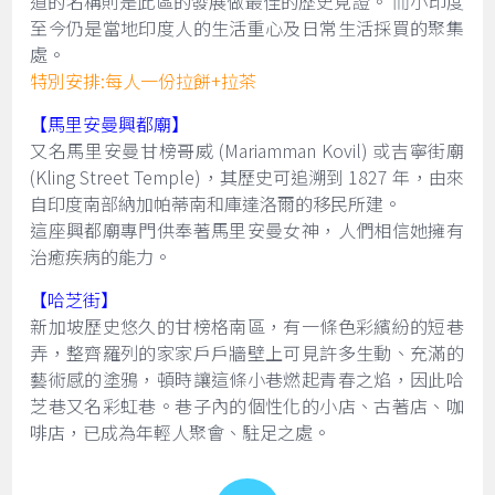
道的名稱則是此區的發展做最佳的歷史見證。 而小印度
至今仍是當地印度人的生活重心及日常生活採買的聚集
處。
特別安排:每人一份拉餅+拉茶
【馬里安曼興都廟】
又名馬里安曼甘榜哥威 (Mariamman Kovil) 或吉寧街廟
(Kling Street Temple)，其歷史可追溯到 1827 年，由來
自印度南部納加帕蒂南和庫達洛爾的移民所建。
這座興都廟專門供奉著馬里安曼女神，人們相信她擁有
治癒疾病的能力。
【哈芝街】
新加坡歷史悠久的甘榜格南區，有一條色彩繽紛的短巷
弄，整齊羅列的家家戶戶牆壁上可見許多生動、充滿的
藝術感的塗鴉，頓時讓這條小巷燃起青春之焰，因此哈
芝巷又名彩虹巷。巷子內的個性化的小店、古著店、咖
啡店，已成為年輕人聚會、駐足之處。