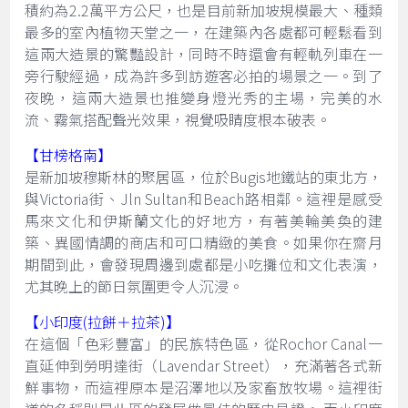
積約為2.2萬平方公尺，也是目前新加坡規模最大、種類
最多的室內植物天堂之一，在建築內各處都可輕鬆看到
這兩大造景的驚豔設計，同時不時還會有輕軌列車在一
旁行駛經過，成為許多到訪遊客必拍的場景之一。到了
夜晚，這兩大造景也推變身燈光秀的主場，完美的水
流、霧氣搭配聲光效果，視覺吸睛度根本破表。
【甘榜格南】
是新加坡穆斯林的聚居區，位於Bugis地鐵站的東北方，
與Victoria街、Jln Sultan和Beach路相鄰。這裡是感受
馬來文化和伊斯蘭文化的好地方，有著美輪美奐的建
築、異國情調的商店和可口精緻的美食。如果你在齋月
期間到此，會發現周邊到處都是小吃攤位和文化表演，
尤其晚上的節日氛圍更令人沉浸。
【小印度(拉餅＋拉茶)】
在這個「色彩豐富」的民族特色區，從Rochor Canal一
直延伸到勞明達街（Lavendar Street），充滿著各式新
鮮事物，而這裡原本是沼澤地以及家畜放牧場。這裡街