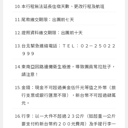
本行程無法延長住宿天數、更改行程及航班
尾款繳交期限：出團前七天
證照資料繳交期限：出團前十天
台北緊急連絡電話：ＴＥＬ：０２－２５０２２
９９９
東南亞因路邊攤衛生極差，導致團員常拉肚子，
請注意！
金錢：現金不可超過美金伍仟元等值之外幣（旅
行支票或銀行匯票不限），新台幣不可超過肆萬
元。
行李：以一大件不超過２３公斤（如超重一公斤
要支付約新台幣約２００元費用）及手提行李一