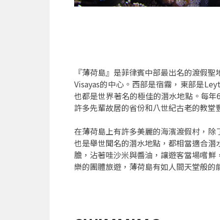
『薄荷島』是菲律賓中部最出名的渡假聖
Visayas的中心。西部是宿霧，東部是Leyte
也都是世界著名的極佳的潛水地點。每年6
許多先輩故居的省份和八世紀古老的教堂
在薄荷島上有許多美麗的海濱渡假村，除
也是舉世聞名的潛水地點，都相當適合潛
膽，沾著哇沙米與醬油，讓遊客當場嚐鮮
樂的團體旅遊，薄荷島有如人間天堂般的