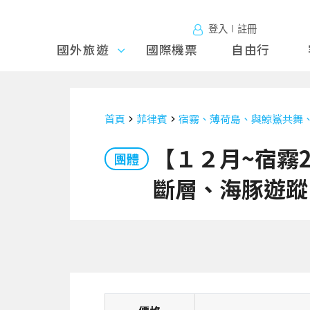
登入∣註冊
國外旅遊
國外旅
國際機票
自由行
遊
首頁
菲律賓
宿霧、薄荷島、與鯨鯊共舞
【１２月~宿霧
團體
斷層、海豚遊蹤