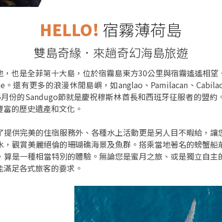
HELLO!
宿霧薄荷島
雙島奇緣．來趟奇幻海島旅遊
地，也是全菲第十大島，位於宿霧島東方30公里與宿霧遙遙相望
。還有更多的浪漫休閒島嶼，如anglao、Pamilacan、Cabilao
月份的Sandugo節就是慶祝穆斯林酋長和西班牙征服者的盟
豐富的歷史遺產和文化。
了提供完美的住宿服務外、各種水上活動更是另人目不暇給，讓
水，觀賞美麗絕倫的珊瑚礁海景及魚群。搭乘當地著名的螃蟹船
，算是一種相當特別的體驗。無論您是蜜月之旅、或是獨立自主
能滿足各式旅客的要求。