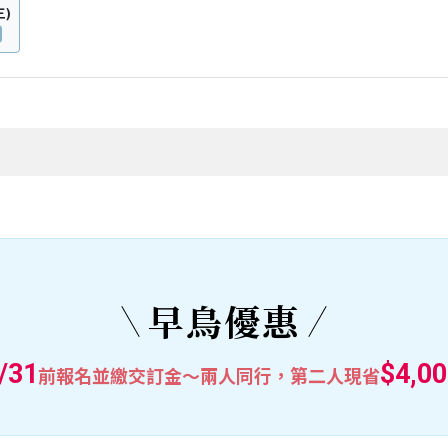
三)
早鳥優惠
/31
$4,0
前報名並繳交訂金～兩人同行，第二人現省