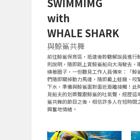
SWIMMIMG
with
WHALE SHARK
與鯨鯊共舞
前往鯨鯊保育區，抵達後聆聽解說員進行
則說明，隨即跳上賞鯨鯊船向大海駛去，
繞著圈子，一但聽見工作人員傳來：「鯨
們隨即關掉動力馬達，隨即戴上蛙鏡、咬
下水，準備與鯨鯊面對面近距離接觸！此
見船夫的划槳聲跟鯨鯊的吐氣聲，經歷這
鯊共舞的節目之後，相信許多人在短時間
興奮地情緒。