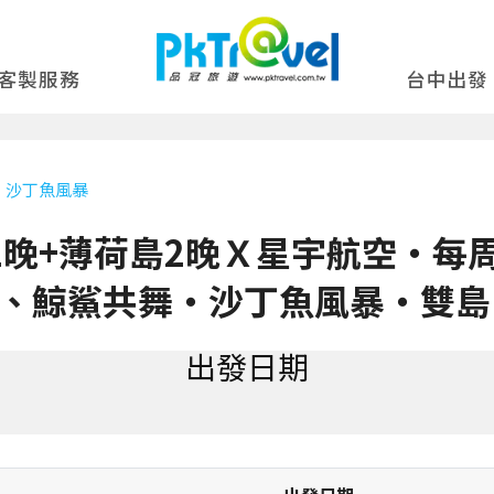
客製服務
台中出發
、沙丁魚風暴
2晚+薄荷島2晚Ｘ星宇航空‧每
、鯨鯊共舞‧沙丁魚風暴‧雙島
出發日期