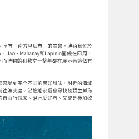
。享有「南方皇后市」的美譽。薄荷島位於
、Jao、Mahanay和Lapinin圍繞在四周，
約。而博物館和教堂一整年都在展示著這個有
您感受到完全不同的南洋風味，附近的海域
前往漁夫島，沿途船家還會尋找幾顆生鮮海
的自由行玩家、潛水愛好者、又或是參加歡