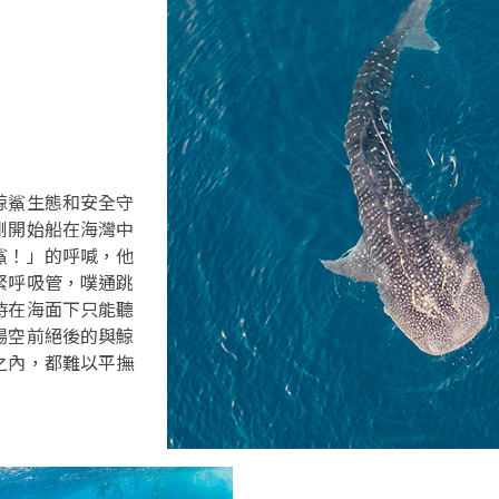
鯨鯊生態和安全守
剛開始船在海灣中
鯊！」的呼喊，他
緊呼吸管，噗通跳
時在海面下只能聽
場空前絕後的與鯨
之內，都難以平撫