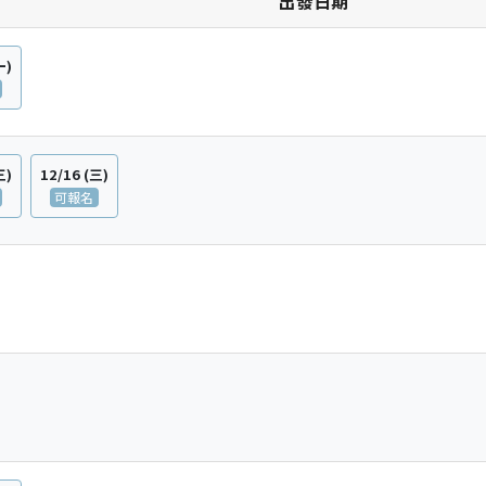
日期
一)
三)
12/16
(三)
可報名