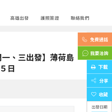
高雄出發
護照簽證
聯絡我們
我要洽詢
周一、三出發】薄荷島
５日
下載
分享
出發日期