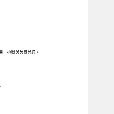
如畫，挑戰與美景兼具。
。