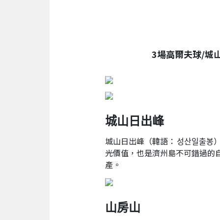
3場高爾夫球/城
城山日出峰
城山日出峰（韓語： 성산일출
光價值，也是濟州島不可錯過的自
產。
山房山