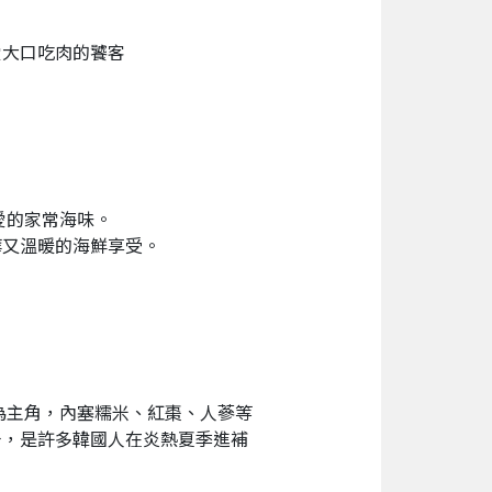
愛大口吃肉的饕客
愛的家常海味。
華又溫暖的海鮮享受。
為主角，內塞糯米、紅棗、人蔘等
牙，是許多韓國人在炎熱夏季進補