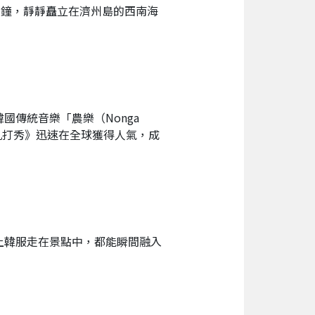
巨鐘，靜靜矗立在濟州島的西南海
傳統音樂「農樂（Nonga
亂打秀》迅速在全球獲得人氣，成
上韓服走在景點中，都能瞬間融入