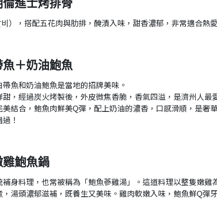
明倫進士烤排骨
갈비），搭配五花肉與肋排，醃漬入味，甜香濃郁，非常適合熱
帶魚＋奶油鮑魚
白帶魚和奶油鮑魚是當地的招牌美味。
鮮甜，經過炭火烤製後，外皮微焦香脆，香氣四溢，是濟州人最
完美結合，鮑魚肉鮮美Q彈，配上奶油的濃香，口感滑順，是奢
錯過！
嫩雞鮑魚鍋
統補身料理，也常被稱為「鮑魚蔘雞湯」。這道料理以整隻嫩雞
煮，湯頭濃郁滋補，既養生又美味。雞肉軟嫩入味，鮑魚鮮Q彈