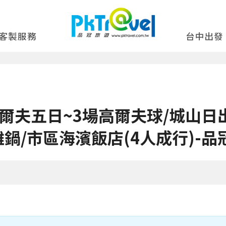
客製服務
台中出發
爾夫五日~3場高爾夫球/城山日
鍋/市區海濱飯店(4人成行)-品