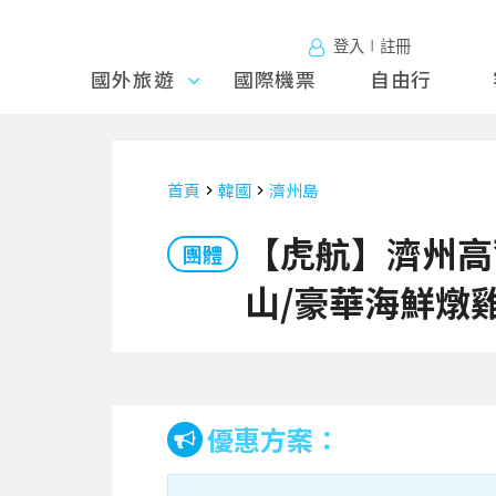
登入∣註冊
國外旅遊
國外旅
國際機票
自由行
遊
首頁
韓國
濟州島
【虎航】濟州高
團體
山/豪華海鮮燉雞
優惠方案：