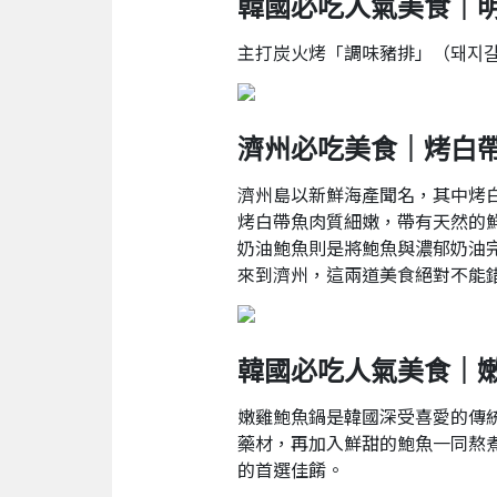
韓國必吃人氣美食｜
主打炭火烤「調味豬排」（돼지
濟州必吃美食｜烤白
濟州島以新鮮海產聞名，其中烤
烤白帶魚肉質細嫩，帶有天然的
奶油鮑魚則是將鮑魚與濃郁奶油
來到濟州，這兩道美食絕對不能
韓國必吃人氣美食｜
嫩雞鮑魚鍋是韓國深受喜愛的傳
藥材，再加入鮮甜的鮑魚一同熬
的首選佳餚。