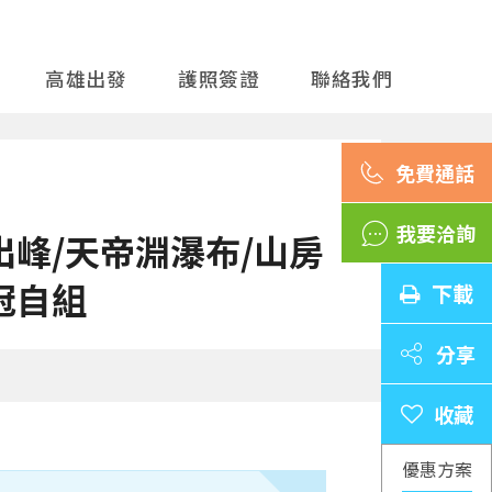
高雄出發
護照簽證
聯絡我們
我要洽詢
出峰/天帝淵瀑布/山房
冠自組
下載
分享
優惠方案