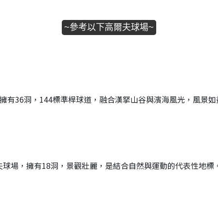
~參考以下高爾夫球場~
9㎡，擁有36洞，144標準桿球道，融合漢拏山谷與濱海風光，風景
夫球場，擁有18洞，景觀壯麗，是結合自然與運動的代表性地標