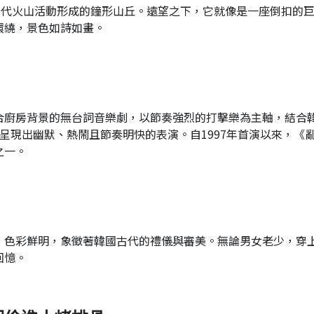
由古代火山活動形成的鐘形山丘。遠望之下，它就像是一座倒扣的
環繞，景色如詩如畫。
廚房背景的無台詞音樂劇，以節奏強烈的打擊樂為主軸，結合韓國
呈現出幽默、熱鬧且節奏明快的表演。自1997年首演以來，《
之一。
、色彩鮮明，象徵著韓國古代的禮儀與審美。無論男女老少，穿
回憶。