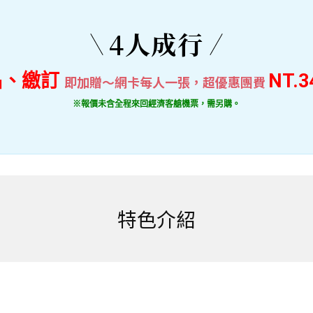
4人成行
名、繳訂
NT.3
即加贈～網卡每人一張，超優惠團費
※報價未含全程來回經濟客艙機票，需另購。
特色介紹