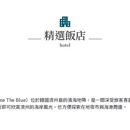
apartment
精選飯店
hotel
arine The Blue）位於韓國濟州島的濱海地帶，是一間深受
行即可欣賞濟州的海岸風光，也方便探索在地夜市與海港周邊。