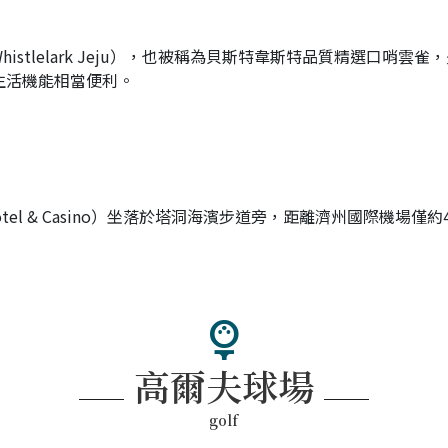
histlelark Jeju），也被稱為貝斯特韋斯特品質精選口哨雲
生活機能相當便利。
al Hotel & Casino）坐落於塔洞海濱步道旁，距離濟州國際
sports_golf
高爾夫球場
golf