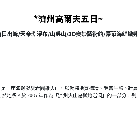
*濟州高爾夫五日~
山日出峰/天帝淵瀑布/山房山/3D奧妙藝術館/豪華海鮮燉
봉）是一座海邊凝灰岩圓錐火山，以獨特地質構造、豐富生態、壯
然地標。於 2007 年作為「濟州火山島與熔岩洞」的一部分，