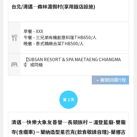
台北/清邁─森林渡假村(享用飯店設施)
早餐 -
XXX
午餐 -
三兄弟有機創意料理THB650/人
晚餐 -
泰式精緻合菜THB500/人
【SIBSAN RESORT & SPA MAETAENG CHIANGMA
I】 或
同級
展開詳細行程
expand_more
第
2
天
清邁─快樂大象友善營─長頸族村－湄登藍廟-雙龍
寺(含纜車)－蘭納造型星巴克(飲食敬請自理)-蘭娜古