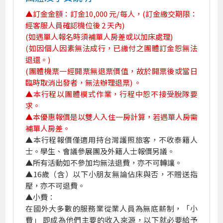
▲訂金金額：訂金10,000 元/每人，(訂金繳交期限：
經客服人員確認機位後 2 天內)
(如遇單人報名時須補單人房差或以加床處理)
(如因個人因素無法成行，已繳付之團體訂金恕無法
退還。)
(團體機票一經開票無退票價值，故於開票後或當日
臨時取消出發者，無法辦理退票) 。
▲本行程以團體模式作業，行程中恕不接受脫隊要
求。
▲本優惠報價是以雙人入住一房計算，若遇單人房需
補單人房差。
▲本行程報價僅適用持台灣護照旅客，不收泰籍人
士。學生、會議參展團及外籍人士報價另議。
▲所有活動如不參加均無法退費，亦不可轉讓。
▲16歲（含）以下小朋友無論佔床與否，不贈送指
壓，亦不可退費。
▲小費：
在國外大多數的服務業從業人員為無底薪制，「小
費」 即成為他們主要的收入來源，以下就必要給予