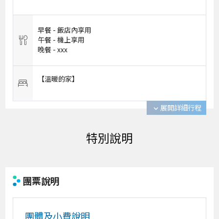
早餐 -
飯店內享用
午餐 -
機上享用
晚餐 -
xxx
【溫暖的家】
展開詳細行程
expand_more
團票說明
團體及小費說明