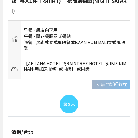
張+每人1件 T-SHIRT) －夜間動物園(NIGHT SAFAR
I)
早餐 -
飯店內享用
午餐 -
蘭花餐廳泰式餐點
晚餐 -
黑森林泰式風味餐或BAAN ROM MALI泰式風味
餐
【AE LANA HOTEL 或RAINTREE HOTEL 或 IBIS NIM
MAN(無加床服務) 或同級】 或
同級
展開詳細行程
expand_more
第
5
天
清邁/台北