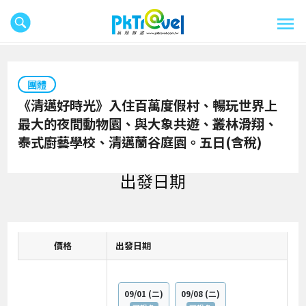
團體
《清邁好時光》入住百萬度假村、暢玩世界上
最大的夜間動物園、與大象共遊、叢林滑翔、
泰式廚藝學校、清邁蘭谷庭園。五日(含稅)
出發日期
價格
日期
09/01
(二)
09/08
(二)