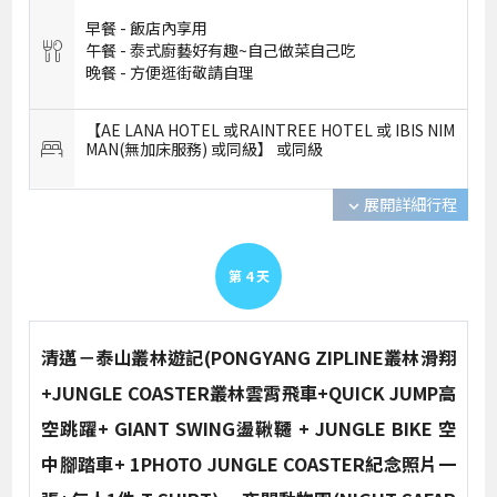
早餐 -
飯店內享用
午餐 -
泰式廚藝好有趣~自己做菜自己吃
晚餐 -
方便逛街敬請自理
【AE LANA HOTEL 或RAINTREE HOTEL 或 IBIS NIM
MAN(無加床服務) 或同級】 或
同級
展開詳細行程
expand_more
第
4
天
清邁－泰山叢林遊記(PONGYANG ZIPLINE叢林滑翔
+JUNGLE COASTER叢林雲霄飛車+QUICK JUMP高
空跳躍+ GIANT SWING盪鞦韆 + JUNGLE BIKE 空
中腳踏車+ 1PHOTO JUNGLE COASTER紀念照片一