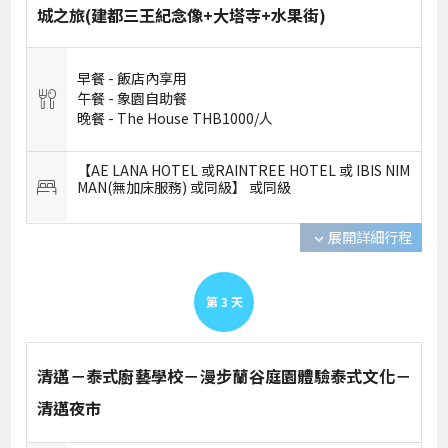
城之旅(建都三王紀念像+大塔寺+水果街)
早餐 -
飯店內享用
午餐 -
象園自助餐
晚餐 -
The House THB1000/人
【AE LANA HOTEL 或RAINTREE HOTEL 或 IBIS NIM
MAN(無加床服務) 或同級】 或
同級
展開詳細行程
expand_more
第
3
天
清邁－泰式廚藝學校－漫步蘭谷庭園體驗泰式文化－
清邁夜市