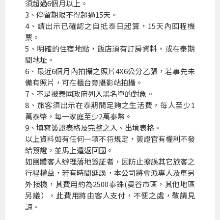
須超過6個月以上。
3、停留期限不得超過15天。
4、請出示已確認之自抵泰日起算，15天內回程機
票。
5、明確的住宿地點，飯店須有訂房資料，或在泰期
間地址。
6、最近6個月內拍攝之照片4X6公分乙張，若事先未
備有照片，可在櫃台旁攝影站拍攝。
7、不是被泰國政府列入黑名單的對象。
8、旅客須出示在泰期間足夠之生活費，每人至少1
萬泰幣，每一家庭至少2萬泰幣。
9、填寫簽證表格及完整之入、出境表格。
以上資料如有任何一項不符規定，簽證官有權利不發
給簽證，並馬上遣返回國。
如團體客人辦理落地簽証者，因防止擔誤其它旅客之
行程權益，若有時間延誤，本公司將會派專人及車另
外接機，其費用約為2500泰銖(曼谷市區，其他地區
另議），此費用將由客人支付，不便之處，敬請見
諒。