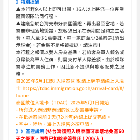
》特別提醒
▲本行程9人以上即可出團，16人以上將派一位專業
隨團領隊陪同行程。
▲建議您於台灣先辦好泰國簽證，再出發至當地，若
需要辦理落地簽證，旅客須出示在泰期間足夠之生活
費，每人至少1萬泰銖，每一家庭至少2萬泰銖(須出
示現金)，若金額不足將被遣返，請注意!!
本行程之報價以雙人房為基準。若旅客為單人報名或
分房後為單人住宿，則需支付單人房差額。由於領隊
需專注於團務工作，因此恕不提供與旅客配房之服
務。
自2025年5月1日起 入境泰國 敬請上網申請線上入境
卡 https://tdac.immigration.go.th/arrival-card/#/
home
泰國數位入境卡（TDAC）2025年5月1日開始.
- 所有進入泰國非泰國的國民都需要申請。
- 在抵達泰國前 3 天(72小時)內線上提交完成。
- 空中、陸地、海上入境皆必須申請。
》》簽證說明
(持台灣護照入境泰國可享落地免簽60
天之優惠，團費已扣除泰簽費用 1200/人 )