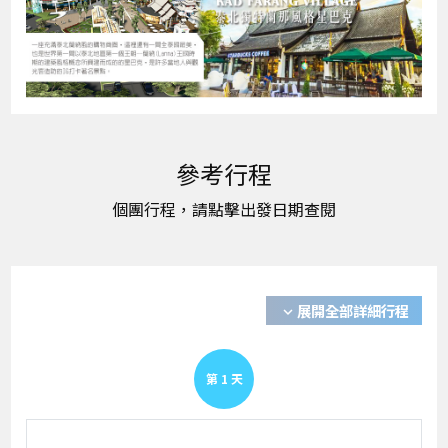
展開全部詳細行程
expand_more
第
1
天