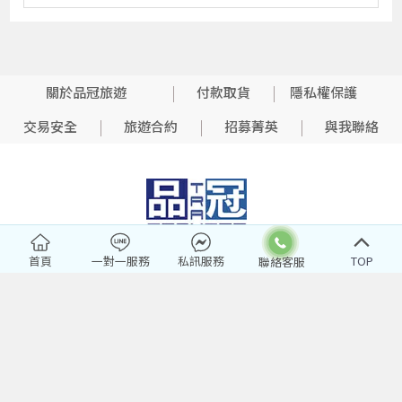
關於品冠旅遊
付款取貨
隱私權保護
交易安全
旅遊合約
招募菁英
與我聯絡
首頁
一對一服務
私訊服務
TOP
品冠國際旅行社股份有限公司
綜合旅遊業 交觀綜2112號
品保協會：北1281號
代表人：関宏文 網站聯絡人：賴崇瑜
編一編號：13124139
經營項目：綜合旅行社登記經營之相關業務