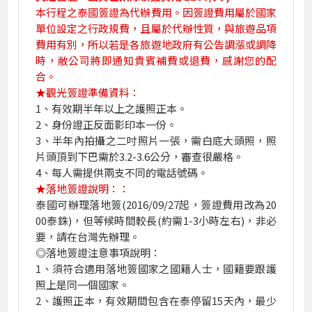
本行程之泰國簽證為代辦費用。因簽證費用屬於國家
單位設定之行政規費，且屬於代辦性質，與旅遊品項
費用有別，所以若是各旅遊地政府有公告調漲或調降
時，敝公司將即通知貴賓補費或退費，感謝您的配
合。
★觀光簽證準備資料：
1、有效期半年以上之護照正本。
2、身份證正反面影印本一份。
3、半年內拍攝之二吋照片一張，需白底大頭照，照
片頭頂到下巴需於3.2-3.6公分，審查很嚴格。
4、每人需提供兩支不同的電話號碼。
★落地簽證說明：：
泰國可辦理落地簽(2016/09/27起，簽證費用改為20
00泰銖)，但等候時間較長(約需1-3小時左右)，非必
要，請在台灣先辦理。
◎落地簽證注意事項說明：
1、須符合適用落地簽國家之國籍人士，國籍要跟護
照上是同一個國家。
2、護照正本，有效期間包含在泰停留15天內，最少