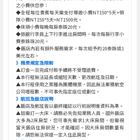
之小費供您參：
◆全程每位貴賓每天需支付導遊小費NT150*5天+領
隊小費NT150*5天=NT1500元。
◆床頭小費每晚每房泰銖20元。
◆旅館行李員上下行李進出房間時，每次每房行李小
費泰銖珠20元。
◆飯店內若有額外服務需求，每次給予約20泰銖或1
美元左右。
》機票規定及限制
▲訂金一旦完成付款手續將不受理退費。
▲本行程無法延長或縮短天數、更改航班及日期。
▲本行程使用之票種為團體機票，因此無法累積航空
公司哩程數、不可事先指定座位或劃位。
》航班及飯店說明
▲飯店及航班皆以最終確認以行前說明會資料為準。
▲如需訂一大床，請務必先告知業務人員，國外飯店
大多為2床房型，您可事先需求1大床房間，但需視
當天飯店住房狀況，才能確認。因大床房間數量有
限，請恕無法保證一定入住此房型。