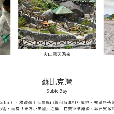
火山露天溫泉
蘇比克灣
Subic Bay
ubic），橫跨蘇比克灣與山麓和海洋相互擁抱，充滿熱
影響，而有「東方小美國」之稱。在美軍撤離後，菲律賓政