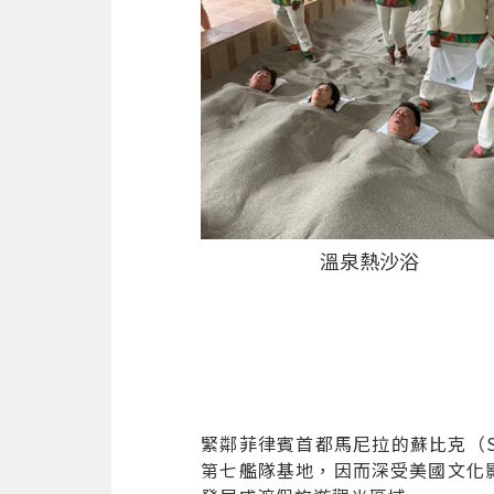
溫泉熱沙浴
緊鄰菲律賓首都馬尼拉的蘇比克（S
第七艦隊基地，因而深受美國文化