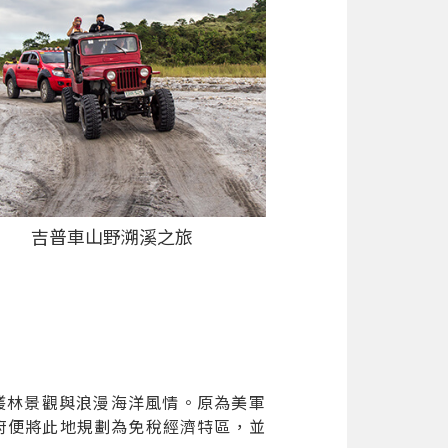
吉普車山野溯溪之旅
帶叢林景觀與浪漫海洋風情。原為美軍
府便將此地規劃為免稅經濟特區，並