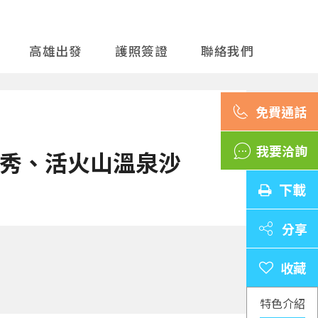
高雄出發
護照簽證
聯絡我們
我要洽詢
餵食秀、活火山溫泉沙
下載
分享
特色介紹