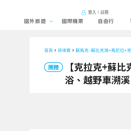
登入∣註冊
國外旅遊
國外旅
國際機票
自由行
遊
首頁
菲律賓
蘇馬克~蘇比克灣+馬尼拉+
【克拉克+蘇比克
團體
浴、越野車溯溪