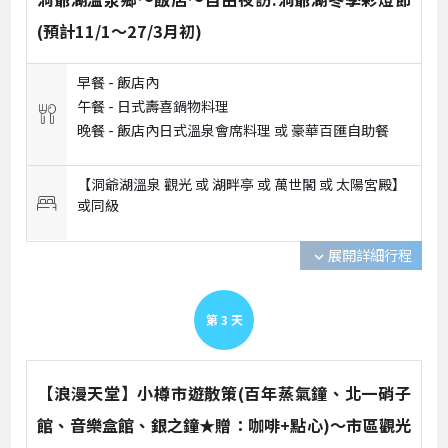
(預計11/1～27/3月初)
早餐 -
飯店內
午餐 -
日式壽喜鍋物料理
晚餐 -
飯店內日式溫泉會席料理 或 豪華百匯自助餐
【洞爺湖溫泉 觀光 或 湖畔亭 或 萬世閣 或 太陽宮殿】
或
同級
展開詳細行程
expand_more
第
3
天
【浪漫天堂】小樽市遊散策(百年蒸氣鐘、北一硝子
館、音樂盒館、銀之鐘★贈：咖啡+點心)～市區觀光