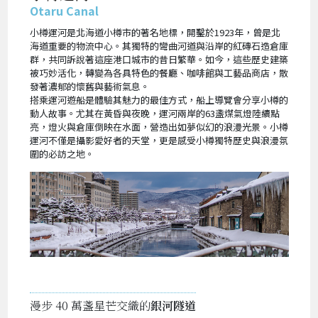
Otaru Canal
小樽運河是北海道小樽市的著名地標，開鑿於1923年，曾是北
海道重要的物流中心。其獨特的彎曲河道與沿岸的紅磚石造倉庫
群，共同訴說著這座港口城市的昔日繁華。如今，這些歷史建築
被巧妙活化，轉變為各具特色的餐廳、咖啡館與工藝品商店，散
發著濃郁的懷舊與藝術氣息。
搭乘運河遊船是體驗其魅力的最佳方式，船上導覽會分享小樽的
動人故事。尤其在黃昏與夜晚，運河兩岸的63盞煤氣燈陸續點
亮，燈火與倉庫倒映在水面，營造出如夢似幻的浪漫光景。小樽
運河不僅是攝影愛好者的天堂，更是感受小樽獨特歷史與浪漫氛
圍的必訪之地。
漫步 40 萬盞星芒交織的
銀河隧道