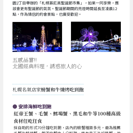
園2丁目舉辦的「札幌慕尼黑聖誕節市集」，如果一同享樂，應
該會更有聖誕節的氣氛。聖誕節期間的亮燈時間延長至凌晨12
點，作為情侶的約會景點，也廣受歡迎。
五感品嘗!!
北國經典料理，誘惑旅人的心
札幌名氣店家
螃蟹和牛燒烤吃到飽
● 安排海鮮吃到飽
紅帝王蟹、毛蟹、鱈場蟹、黑毛和牛等100種高級
食材任吃任食
採自助的形式70分鐘吃到飽，店內的螃蟹種類多元，最為推薦