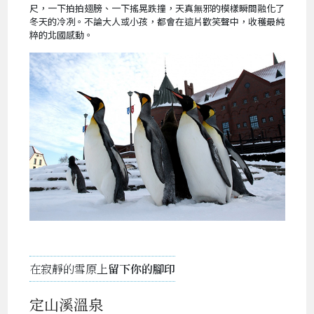
尺，一下拍拍翅膀、一下搖晃跌撞，天真無邪的模樣瞬間融化了
冬天的冷冽。不論大人或小孩，都會在這片歡笑聲中，收穫最純
粹的北國感動。
在寂靜的雪原上
留下你的腳印
定山溪溫泉