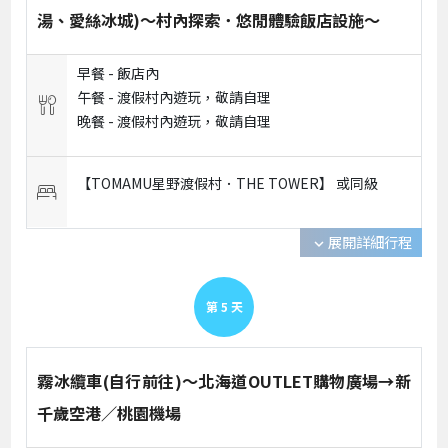
湯、愛絲冰城)～村內探索．悠閒體驗飯店設施～
早餐 -
飯店內
午餐 -
渡假村內遊玩，敬請自理
晚餐 -
渡假村內遊玩，敬請自理
【TOMAMU星野渡假村．THE TOWER】 或
同級
展開詳細行程
expand_more
第
5
天
霧冰纜車(自行前往)～北海道OUTLET購物廣場→新
千歲空港／桃園機場