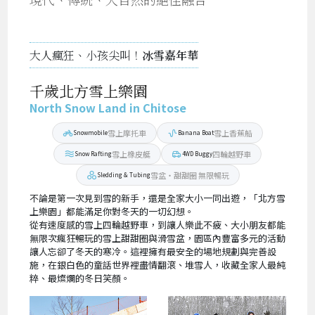
大人瘋狂、小孩尖叫！
冰雪嘉年華
千歲北方雪上樂園
North Snow Land in Chitose
雪上摩托車
雪上香蕉船
Snowmobile
Banana Boat
雪上橡皮艇
四輪越野車
Snow Rafting
4WD Buggy
雪盆・甜甜圈 無限暢玩
Sledding & Tubing
不論是第一次見到雪的新手，還是全家大小一同出遊，「北方雪
上樂園」都能滿足你對冬天的一切幻想。
從有速度感的雪上四輪越野車，到讓人樂此不疲、大小朋友都能
無限次瘋狂暢玩的雪上甜甜圈與滑雪盆，園區內豐富多元的活動
讓人忘卻了冬天的寒冷。這裡擁有最安全的場地規劃與完善設
施，在銀白色的童話世界裡盡情翻滾、堆雪人，收藏全家人最純
粹、最燦爛的冬日笑顏。