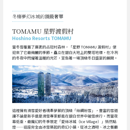
冬棲夢幻冰城的
頂級奢華
TOMAMU 星野渡假村
Hoshino Resorts TOMAMU
當冬雪覆蓋了廣袤的占冠村森林，「星野 TOMAMU 渡假村」便
迎來了它最絢麗的季節。矗立在銀白大地上的雙塔地標，在冷冽
的冬夜中閃耀著溫暖的光芒，宣告著一場頂級冬日盛宴的展開。
這裡擁有滑雪愛好者魂牽夢縈的頂級「絲綢粉雪」，豐富的雪道
讓不論是新手還是滑雪專家都能在銀白世界中破雪疾行。而當夜
幕低垂，最魔幻的冬季限定「愛絲冰城（Ice Village）」悄然點
燈——這座完全由冰雪築起的奇幻小鎮，從冰之酒吧、冰之餐廳