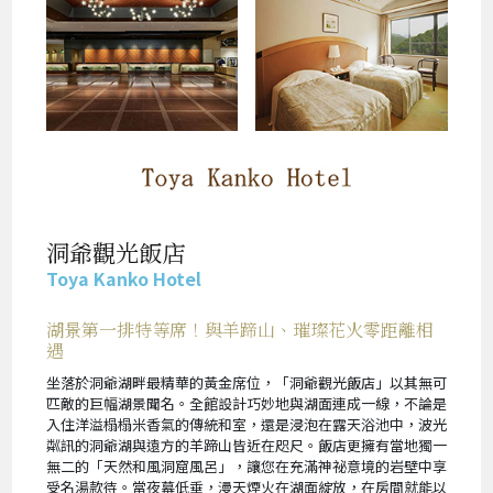
洞爺觀光飯店
Toya Kanko Hotel
湖景第一排特等席！與羊蹄山、璀璨花火零距離相
遇
坐落於洞爺湖畔最精華的黃金席位，「洞爺觀光飯店」以其無可
匹敵的巨幅湖景聞名。全館設計巧妙地與湖面連成一線，不論是
入住洋溢榻榻米香氣的傳統和室，還是浸泡在露天浴池中，波光
粼訊的洞爺湖與遠方的羊蹄山皆近在咫尺。飯店更擁有當地獨一
無二的「天然和風洞窟風呂」，讓您在充滿神祕意境的岩壁中享
受名湯款待。當夜幕低垂，漫天煙火在湖面綻放，在房間就能以