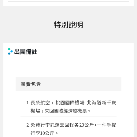
出團備註
團費包含
長榮航空﹝桃園國際機場-北海道新千歲
機場﹞來回團體經濟艙機票。
免費行李託運去回程各23公斤+一件手提
行李10公斤。