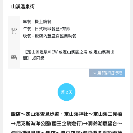
山溪溫泉街
早餐 -
機上簡餐
午餐 -
日式精緻餐盒+茶飲
晚餐 -
飯店內豐盛百匯自助餐
【定山溪溫泉VIEW 或定山溪鹿之湯 或 定山溪萬世
閣】 或
同級
展開詳細行程
expand_more
第
2
天
飯店～定山溪雪見步道．定山溪神社～定山溪二見橋
→尼克斯海洋公園(國王企鵝遊行)→洞爺湖展望台～
洞爺湖溫泉鄉～飯店～自由夜訪:洞爺湖冬季彩燈節