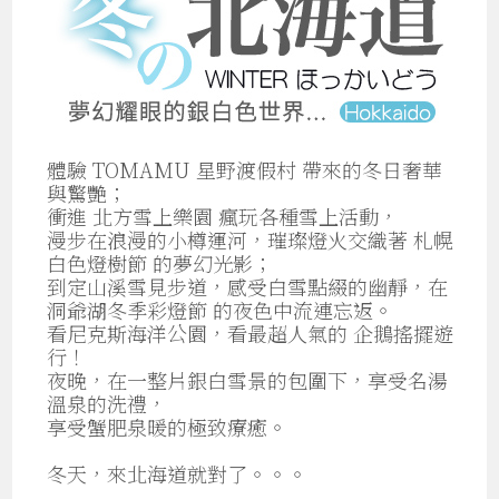
體驗 TOMAMU 星野渡假村 帶來的冬日奢華
與驚艷；
衝進 北方雪上樂園 瘋玩各種雪上活動，
漫步在浪漫的小樽運河，璀璨燈火交織著 札幌
白色燈樹節 的夢幻光影；
到定山溪雪見步道，感受白雪點綴的幽靜，在
洞爺湖冬季彩燈節 的夜色中流連忘返。
看尼克斯海洋公園，看最超人氣的 企鵝搖擺遊
行！
夜晚，在一整片銀白雪景的包圍下，享受名湯
溫泉的洗禮，
享受蟹肥泉暖的極致療癒。
冬天，來北海道就對了。。。