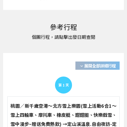
展開全部詳細行程
expand_more
第
1
天
桃園／新千歲空港～北方雪上樂園(雪上活動6合1～
雪上四輪車、摩托車、橡皮艇、甜甜圈、快樂戲雪、
雪中漫步~贈送免費熱飲) →定山溪溫泉.自由夜訪-定