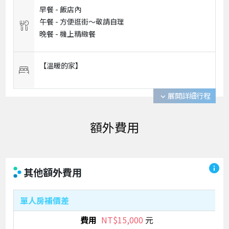
早餐 -
飯店內
午餐 -
方便逛街～敬請自理
晚餐 -
機上精緻餐
【溫暖的家】
展開詳細行程
expand_more
info
其他額外費用
單人房補價差
NT$15,000
元