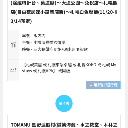
(途經時計台、舊道廳)～大通公園～免稅店～札幌飯
店(自由夜訪狸小路商店街)～札幌白色燈節(11/20-0
3/14預定)
早餐 -
飯店內
午餐 -
小樽海鮮季節御膳
晚餐 -
三大螃蟹吃到飽+酒水無限暢飲
【札幌美居 或 札幌東急卓越 或 札幌KOKO 或 札幌 My
stays 或 札幌APA】 或
同級
展開詳細行程
expand_more
第
4
天
TOMAMU 星野渡假村(微笑海灘、水之教堂、木林之