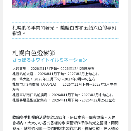
札幌的冬季閃閃發光。
皚皚白雪和五顏六色的夢幻
彩燈。
札幌白色燈樹節
さっぽろホワイトイルミネーション
大通會場： 2026年11月下旬～2026年12月25日左右
札幌站前大道： 2026年11月下旬～2027年2月上旬左右
南一條大道： 2026年11月下旬～2027年3月中旬左右
札幌市北3條廣場（AKAPLA）： 2026年11月下旬～2027年3月中旬
左右
札幌車站南口站前廣場： 2026年11月下旬～2027年3月中旬左右
札幌慕尼黑聖誕節集市： 2026年11月下旬～2026年12月25日左右
妝點冬季札幌的活動始於1981年，是日本第一個彩燈節。大通
會場內，大大小小各式各樣的象徵藝術作品作為光之藝術，閃閃
發光。站前通和南一條通的樹木裝飾燈泡，妝點街道。在大通公