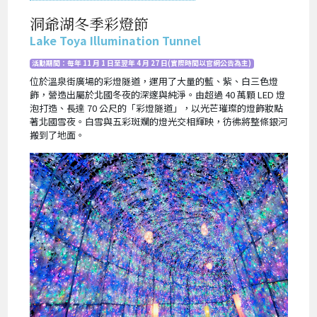
洞爺湖冬季彩燈節
Lake Toya Illumination Tunnel
活動期間：每年 11 月 1 日至翌年 4 月 27 日(實際時間以官網公告為主)
位於溫泉街廣場的彩燈隧道，運用了大量的藍、紫、白三色燈
飾，營造出屬於北國冬夜的深邃與純淨。由超過 40 萬顆 LED 燈
泡打造、長達 70 公尺的「彩燈隧道」，以光芒璀璨的燈飾妝點
著北國雪夜。白雪與五彩斑斕的燈光交相輝映，彷彿將整條銀河
搬到了地面。