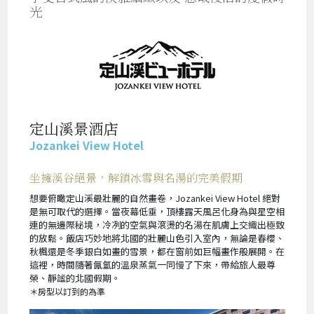
光
定山溪景酒店
Jozankei View Hotel
坐擁溪谷絕景，解鎖冰雪與名湯的完美假期
想要俯瞰定山溪最壯麗的自然畫卷，Jozankei View Hotel 絕對
是無可取代的選擇。當夜幕低垂，頂樓露天風呂化身為與星空相
連的無邊際秘境，冷冽的空氣與滾燙的名湯在肌膚上交織出極致
的放鬆。飯店巧妙地將北國的壯麗山色引入室內，無論是春櫻、
秋楓還是冬季銀白如畫的雪景，都在窗前如巨幅畫作般展開。在
這裡，時間隨著氤氳的溫泉蒸氣一同慢了下來，帶給旅人最尊
榮、靜謐的北國假期。
＊房型以訂到的為準