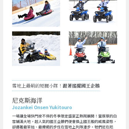
雪地上最萌的短腿小隊！
跟著搖擺國王企鵝
尼克斯海洋
Jozankei Onsen Yukitouro
一場讓全場快門按不停的冬季限定盛宴正熱鬧展開！當厚厚的白
雪鋪滿大地，超人氣的國王企鵝們便會換上國王般的威風姿態，
卻邁著最笨拙、最療癒的步伐在雪地上列隊漫步。牠們近在咫