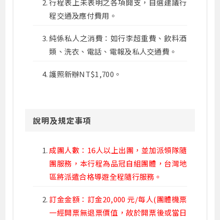
行程表上未表明之各項開支，自選建議行
程交通及應付費用。
純係私人之消費：如行李超重費、飲料酒
類、洗衣、電話、電報及私人交通費。
護照新辦NT$1,700。
說明及規定事項
成團人數：16人以上出團，並加派領隊隨
團服務，本行程為品冠自組團體，台灣地
區將派遣合格導遊全程隨行服務。
訂金金額：訂金20,000 元/每人(團體機票
一經開票無退票價值，故於開票後或當日