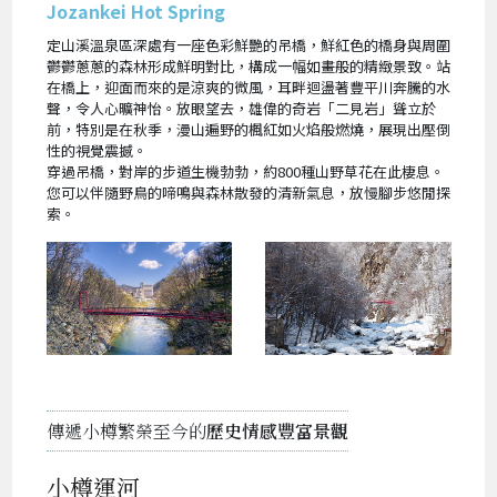
Jozankei Hot Spring
定山溪溫泉區深處有一座色彩鮮艷的吊橋，鮮紅色的橋身與周圍
鬱鬱蔥蔥的森林形成鮮明對比，構成一幅如畫般的精緻景致。站
在橋上，迎面而來的是涼爽的微風，耳畔迴盪著豐平川奔騰的水
聲，令人心曠神怡。放眼望去，雄偉的奇岩「二見岩」聳立於
前，特別是在秋季，漫山遍野的楓紅如火焰般燃燒，展現出壓倒
性的視覺震撼。
穿過吊橋，對岸的步道生機勃勃，約800種山野草花在此棲息。
您可以伴隨野鳥的啼鳴與森林散發的清新氣息，放慢腳步悠閒探
索。
傳遞小樽繁榮至今的
歷史情感豐富景觀
小樽運河