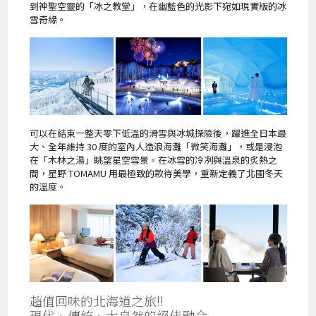
到神聖空靈的「冰之教堂」，在幽藍色的光影下宛如現實版的冰
雪奇緣。
可以在結束一整天零下低溫的滑雪與冰城探險後，躍進全日本最
大、全年維持 30 度的室內人造浪海灘「微笑海灘」，或是浸泡
在「木林之湯」眺望星空雪景。在冰雪的冷冽與溫泉的炙熱之
間，星野 TOMAMU 用最極致的款待美學，重新定義了北國冬天
的溫度。
超值回味的北海道之旅!!
現代、傳統、大自然的絕佳融合