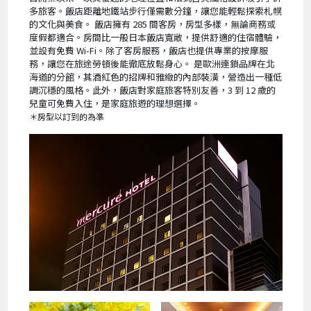
多旅客。飯店距離地鐵站步行僅需數分鐘，讓您能輕鬆探索札幌
的文化與美食。 飯店擁有 285 間客房，房型多樣，無論商務或
度假都適合。房間比一般日本飯店寬敞，提供舒適的住宿體驗，
並設有免費 Wi-Fi。除了客房服務，飯店也提供專業的按摩服
務，讓您在旅途勞頓後能徹底放鬆身心。 是歐洲連鎖品牌在北
海道的分館，其酒紅色的招牌和雅緻的內部裝潢，營造出一種低
調沉穩的風格。此外，飯店對家庭旅客特別友善，3 到 12 歲的
兒童可免費入住，是家庭旅遊的理想選擇。
＊房型以訂到的為準