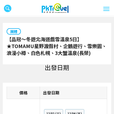
團體
【品冠～冬遊北海道戲雪溫泉5日】
★TOMAMU星野渡假村、企鵝遊行、雪樂園、
浪漫小樽、白色札幌、3大蟹溫泉(長榮)
出發日期
價格
日期
12/02
(三)
12/04
(五)