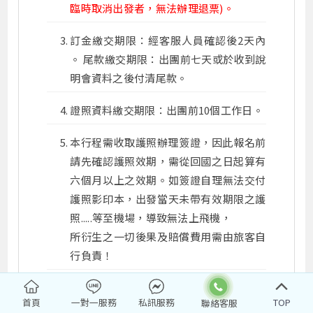
臨時取消出發者，無法辦理退票)。
訂金繳交期限：經客服人員確認後2天內
。 尾款繳交期限：出團前七天或於收到說
明會資料之後付清尾款。
證照資料繳交期限：出團前10個工作日。
本行程需收取護照辦理簽證，因此報名前
請先確認護照效期，需從回國之日起算有
六個月以上之效期。如簽證自理無法交付
護照影印本，出發當天未帶有效期限之護
照.....等至機場，導致無法上飛機，
所衍生之一切後果及賠償費用需由旅客自
行負責！
本行程無法延長住宿天數、更改日期及航
首頁
一對一服務
私訊服務
TOP
班，旅客若中途脫隊，視同自願放棄，恕