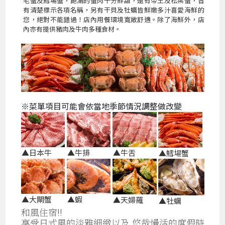
毛蟹及鱈場蟹，飽滿的蟹肉十分鮮甜，還有帝王及松葉蟹，皆
有清楚標示各項名稱，另有干貝及牡蠣皆鮮嫩多汁喜愛海鮮的
您，絕對不能錯過！店內用餐環境寬敞舒適。除了海鮮外，店
內亦有提供豬肉及牛肉多種食材。
※菜單項目可能會依當地季節情況調整做改變
▲日本牛
▲牛排
▲牛舌
▲鱈場蟹
▲大閘蟹
▲蝦
▲天婦羅
▲牡蠣
和風住宿!!
享受日式風的淡雅細緻以及 悠哉慢活的度假時