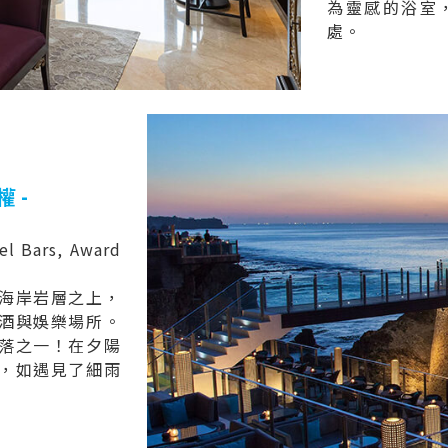
為靈感的浴室
處。
權 -
el Bars, Award
海岸岩層之上，
酒與娛樂場所。
落之一！在夕陽
，如遇見了細雨