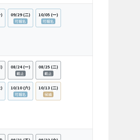
一)
09/29
(二)
10/05
(一)
可報名
可報名
日)
08/24
(一)
08/25
(二)
截止
截止
六)
10/10
(六)
10/13
(二)
可報名
候補
四)
08/21
(五)
08/22
(六)