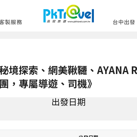
客製服務
台中出發
境探索、網美鞦韆、AYANA RO
團，專屬導遊、司機》
出發日期