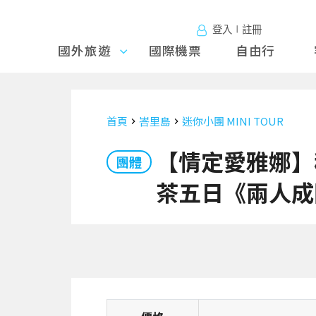
登入∣註冊
國外旅遊
國外旅
國際機票
自由行
遊
首頁
峇里島
迷你小團 MINI TOUR
【情定愛雅娜】秘
團體
茶五日《兩人成