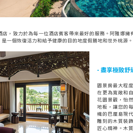
酒店，致力於為每一位酒店賓客帶來最好的服務。阿雅娜擁
，是一個恢復活力和給予健康的目的地度假勝地和世外桃源
- 盡享極致舒適
園景房最大程
在更為寬敞和
花園景觀，怡
地板，讓您的
幟的巴厘島現
雕刻的木質裝
匠心精神。木