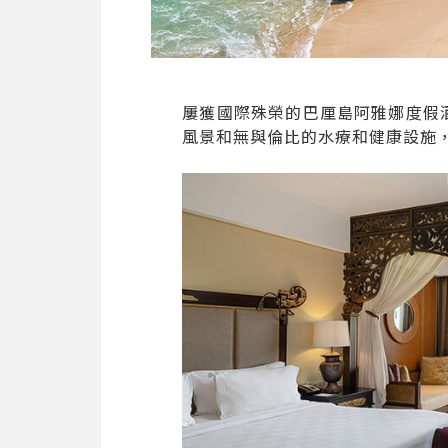
屢獲國際殊榮的巴厘島阿雅娜度假
風景和無與倫比的水療和健康設施