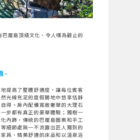
有巴厘島頂級文化、令人嘆為觀止的
。
 -
度地提高了整體舒適度，讓每位賓客
自然光線充足的度假勝地中悠享恬靜
然自得。房內配備寬敞奢華的大理石
每一步都有真正的豪華體驗；獨樹一
代化內飾，傳統的巴厘島圖案和手工
飾等細節處無一不流露出匠人獨到的
質家具、精美舒適的床品和以溫泉浴