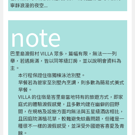
寧靜浪漫的夜空...
note
巴里島渡假村 VILLA 眾多，篇幅有限，無法一一列
舉，若遇房滿，皆以同等級訂房，並以說明會資料為
主。
本行程保證住宿獨棟泳池別墅。
早餐若為管家至別墅內烹調，則多數為簡易式美式
早餐。
VILLA 的住宿是峇里島當地特有的旅遊方式，即家
庭式的體驗渡假感覺，且多數均建在幽僻的田野
間，在規格及設施方面均無法與五星級酒店相比，
且因庭院滿植花草，較難避免蚊蟲問題，但確是一
種很不一樣的渡假感受，並深受外國遊客喜愛及青
睞。