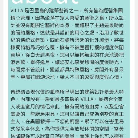
VILLA 是巴里島的建築藝術之一，所有皆為經營集團
精心管理，因為坐落在眾人喜愛的藝術之島，所以設
計並沒有離開它藝術的本身，而體現了主題是最時尚
的簡約風格，這就是其設計的用心之處。沿用了數世
紀的傳統式建築。四面石牆所築起的化外城堡，將每
棟獨特格局巧妙包覆，擁有不被塵囂打擾的極度休閒
意境，從白天到黑夜，您可以無拘無束的在泳池邊把
酒言歡，舉杯邀月，讓您安心享受悠閒的度假時光。
每間房不管設計、擺設都具特殊風格、房間外有發呆
亭、專屬花園游泳池，給人不同的感受與度假心情。
傳統結合現代儉約風格所呈現出的建築設計是最大特
色，內部設有一房到最多四房的 VILLA，最適合全家
人或度蜜月的情侶來此。擁有簡約的廚房，以及您會
需要的一些廚房用具，您可以讓自己成為別墅的真正
主人，在異國發揮一下您的廚藝。累了可以在峇里島
式發呆亭休息，為你提供完全放鬆休閑的空間。當黃
昏降臨你可以欣賞日落的美景，而晚上你也可以擁有