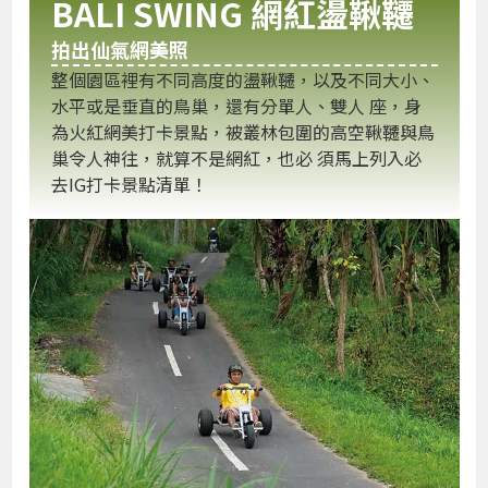
BALI SWING 網紅盪鞦韆
拍出仙氣網美照
整個園區裡有不同高度的盪鞦韆，以及不同大小、
水平或是垂直的鳥巢，還有分單人、雙人 座，身
為火紅網美打卡景點，被叢林包圍的高空鞦韆與鳥
巢令人神往，就算不是網紅，也必 須馬上列入必
去IG打卡景點清單！