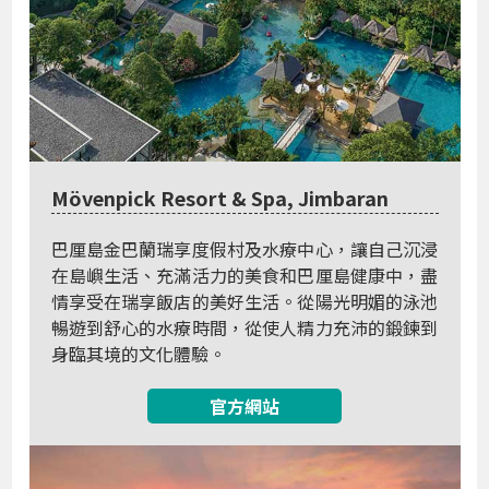
Mövenpick Resort & Spa, Jimbaran
巴厘島金巴蘭瑞享度假村及水療中心，讓自己沉浸
在島嶼生活、充滿活力的美食和巴厘島健康中，盡
情享受在瑞享飯店的美好生活。從陽光明媚的泳池
暢遊到舒心的水療時間，從使人精力充沛的鍛鍊到
身臨其境的文化體驗。
官方網站