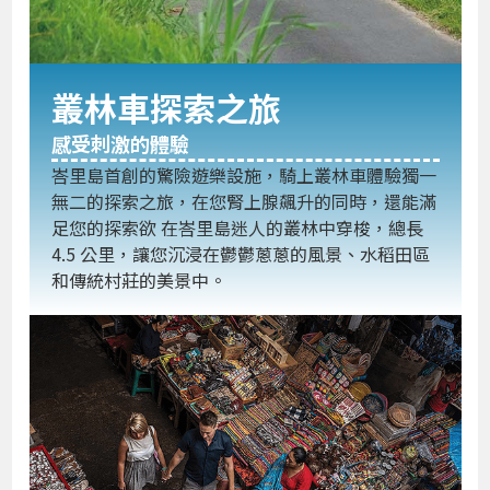
叢林車探索之旅
感受刺激的體驗
峇里島首創的驚險遊樂設施，騎上叢林車體驗獨一
無二的探索之旅，在您腎上腺飆升的同時，還能滿
足您的探索欲 在峇里島迷人的叢林中穿梭，總長
4.5 公里，讓您沉浸在鬱鬱蔥蔥的風景、水稻田區
和傳統村莊的美景中。