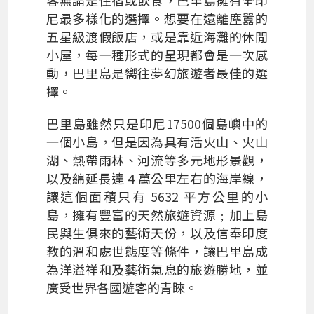
客無論是住宿或飲食，巴里島擁有全印
尼最多樣化的選擇。想要在遠離塵囂的
五星級渡假飯店，或是靠近海灘的休閒
小屋，每一種形式的呈現都會是一次感
動，巴里島是嚮往夢幻旅遊者最佳的選
擇。
巴里島雖然只是印尼17500個島嶼中的
一個小島，但是因為具有活火山、火山
湖、熱帶雨林、河流等多元地形景觀，
以及綿延長達 4 萬公里左右的海岸線，
讓這個面積只有 5632 平方公里的小
島，擁有豐富的天然旅遊資源﹔加上島
民與生俱來的藝術天份，以及信奉印度
教的溫和處世態度等條件，讓巴里島成
為洋溢祥和及藝術氣息的旅遊勝地，並
廣受世界各國遊客的青睞。