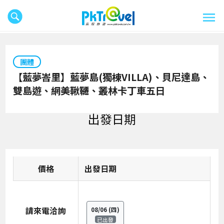
團體
【藍夢峇里】藍夢島(獨棟VILLA)、貝尼達島、
雙島遊、網美鞦韆、叢林卡丁車五日
出發日期
價格
日期
請來電洽詢
08/06
(四)
已出發