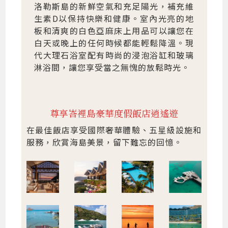
洛勒斯島的新鮮空氣和充足陽光，補充維
生素D以保持快樂和健康。室內光亮的地
板和清爽的白色亞麻床上用品可以讓您在
白天或晚上的任何時候都能輕鬆降溫。現
代大理石浴室配有時尚的浸泡浴缸和玻璃
淋浴間，讓您享受當之無愧的放鬆時光。
尊享峇裡島豪華度假飯店逍遙遊
在最佳飯店享受國際奢華體驗、五星級設施和
服務，欣賞海島美景，留下難忘的回憶。