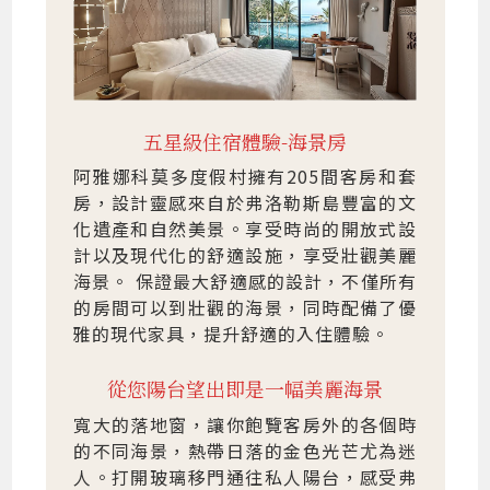
五星級住宿體驗-海景房
阿雅娜科莫多度假村擁有205間客房和套
房，設計靈感來自於弗洛勒斯島豐富的文
化遺產和自然美景。享受時尚的開放式設
計以及現代化的舒適設施，享受壯觀美麗
海景。 保證最大舒適感的設計，不僅所有
的房間可以到壯觀的海景，同時配備了優
雅的現代家具，提升舒適的入住體驗。
從您陽台望出即是一幅美麗海景
寬大的落地窗，讓你飽覽客房外的各個時
的不同海景，熱帶日落的金色光芒尤為迷
人。打開玻璃移門通往私人陽台，感受弗