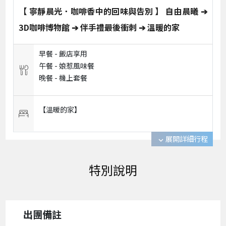
【 寧靜晨光．咖啡香中的回味與告別 】 自由晨曦 ➔
3D咖啡博物館 ➔ 伴手禮最後衝刺 ➔ 溫暖的家
早餐 -
飯店享用
午餐 -
娘惹風味餐
晚餐 -
機上套餐
【溫暖的家】
展開詳細行程
expand_more
出團備註