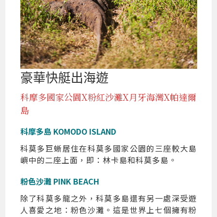
豪華快艇出海遊
科摩多國家公園X粉紅沙灘X月牙海灣X帕達爾
島
科摩多島 KOMODO ISLAND
科莫多巨蜥居住在科莫多國家公園的三座較大島
嶼中的二座上面，即：林卡島和科莫多島。
粉色沙灘 PINK BEACH
除了科莫多龍之外，科莫多島還有另一處深受遊
人喜愛之地：粉色沙灘。這是世界上七個擁有粉