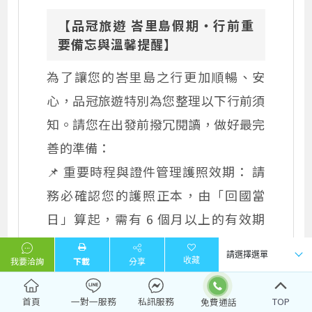
【品冠旅遊 峇里島假期・行前重
要備忘與溫馨提醒】
為了讓您的峇里島之行更加順暢、安
心，品冠旅遊特別為您整理以下行前須
知。請您在出發前撥冗閱讀，做好最完
善的準備：
📌 重要時程與證件管理護照效期： 請
務必確認您的護照正本，由「回國當
日」算起，需有 6 個月以上的有效期
限。
我要洽詢
下載
分享
資料繳交： 請於出團前 10 天繳齊相關
證照資料。
首頁
一對一服務
私訊服務
TOP