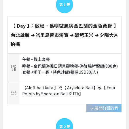
第
1
天
【 Day 1：啟程．島嶼微風與金巴蘭的金色黃昏 】
台北啟航 ➔ 峇里島超市淘寶 ➔ 碳烤玉米 ➔ 夕陽大片
拍攝
午餐 -
機上套餐
晚餐 -
金巴蘭海灘日落景觀晚餐-海鮮燒烤龍蝦(300克)
套餐 +椰子一顆 +特色炒飯(餐標USD30/人)
【Aloft bali kuta 】或【 Aryaduta Bali 】或【 Four
Points by Sheraton Bali KUTA】
展開詳細行程
expand_more
第
2
天