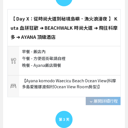
【 Day X：從時尚大道到秘境島嶼．漁火浪漫夜 】 K
uta 血拼狂歡 ➔ BEACHWALK 時尚大道 ➔ 飛往科摩
多 ➔ AYANA 頂級酒店
早餐 -
飯店內
午餐 -
方便逛街敬請自裡
晚餐 -
Ayana飯店簡餐
【Ayana komodo Waecicu Beach Ocean View(科摩
多島愛雅娜渡假村Ocean View Room房型)】
展開詳細行程
expand_more
第
3
天