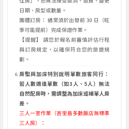
住房」，恕無法接受取消、退費、變更
日期、房型或數量。
團體訂房： 通常須於出發前 30 日（旺
季可能提前）完成保證作業。
【提醒】 請您於報名前審慎評估行程
與訂房規定，以確保符合您的旅遊規
劃。
房型與加床特別說明單數旅客同行：
若人數適逢單數（如3人、5人）無法
自然配房時，需調整為加床或補單人房
差。
三人一室作業（峇里島多數飯店無標準
三人房）：