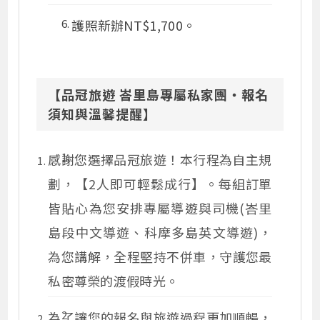
護照新辦NT$1,700。
【品冠旅遊 峇里島專屬私家團・報名
須知與溫馨提醒】
感謝您選擇品冠旅遊！本行程為自主規
劃，【2人即可輕鬆成行】。每組訂單
皆貼心為您安排專屬導遊與司機(峇里
島段中文導遊、科摩多島英文導遊)，
為您講解，全程堅持不併車，守護您最
私密尊榮的渡假時光。
為了讓您的報名與旅遊過程更加順暢，