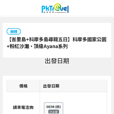
團體
【峇里島+科摩多島尋龍五日】科摩多國家公園
+粉紅沙灘‧頂級Ayana系列
出發日期
價格
日期
請來電洽詢
08/06
(四)
已出發