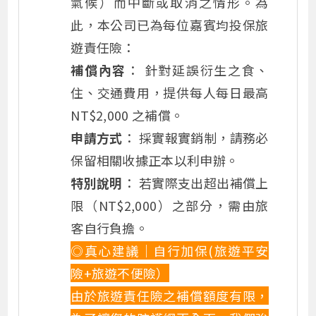
氣候）而中斷或取消之情形。為
此，本公司已為每位嘉賓均投保旅
遊責任險：
補償內容
： 針對延誤衍生之食、
住、交通費用，提供每人每日最高
NT$2,000 之補償。
申請方式
： 採實報實銷制，請務必
保留相關收據正本以利申辦。
特別說明
： 若實際支出超出補償上
限（NT$2,000）之部分，需由旅
客自行負擔。
◎真心建議｜自行加保(旅遊平安
險+旅遊不便險）
由於旅遊責任險之補償額度有限，