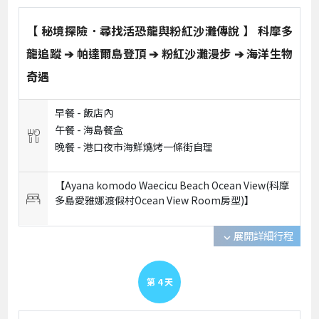
【 秘境探險．尋找活恐龍與粉紅沙灘傳說 】 科摩多
龍追蹤 ➔ 帕達爾島登頂 ➔ 粉紅沙灘漫步 ➔ 海洋生物
奇遇
早餐 -
飯店內
午餐 -
海島餐盒
晚餐 -
港口夜市海鮮燒烤一條街自理
【Ayana komodo Waecicu Beach Ocean View(科摩
多島愛雅娜渡假村Ocean View Room房型)】
展開詳細行程
expand_more
第
4
天