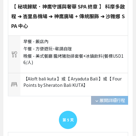
【 秘境歸賦．神鷹守護與奢華 SPA 終章 】 科摩多啟
程 ➔ 峇里島機場 ➔ 神鷹廣場 + 傳統服飾 ➔ 沙雅娜 S
PA 中心
早餐 -
飯店內
午餐 -
方便遊玩~敬請自理
晚餐 -
美式餐廳 醬烤豬肋排套餐+冰鎮飲料(餐標USD1
6/人)
【Aloft bali kuta 】或【 Aryaduta Bali 】或【 Four
Points by Sheraton Bali KUTA】
展開詳細行程
expand_more
第
5
天