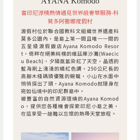
AYANA Komodo
當印尼淳樸熱情遇見世界級奢華服務-科
莫多阿雅娜度假村
渡假村位於聯合國教科文組織世界遺產科
莫多公園內，是島上第一間且唯一一間的
五星級渡假飯店Ayana Komodo Resor
t，倚畔在絕美純樸的維茲庫沙灘(Waecic
u Beach)，夕陽氤氳染紅了天空，晶透的
藍海刷上淺淺的橘紅色調，250公尺長的
高腳木棧碼頭優雅的蜿蜒，小山在水面中
悄悄探出了頭，Ayana Komodo就隱身在
宛如仙境中的印尼群島中。
被豐富的自然資源環繞的Ayana Komod
o，提供您各種機會探索印尼小島之美，
在這享受一趟難以忘懷的熱帶天堂旅程。