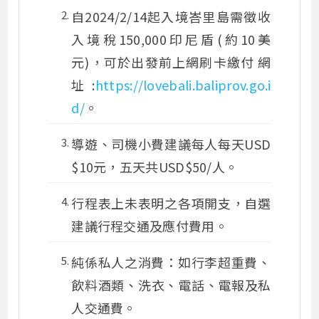
自2024/2/14起入境峇里島需徵收
入境稅150,000印尼盾(約10美
元)，可於出發前上網刷卡繳付 網
址:
https://lovebali.baliprov.go.i
d/
。
導遊、司機小費建議每人每天USD
$10元，五天共USD$50/人。
行程表上未表明之各項開支，自選
建議行程交通及應付費用。
純係私人之消費：如行李超重費、
飲料酒類、洗衣、電話、電報及私
人交通費。