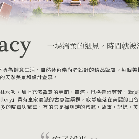
一場溫柔的遇見，時間就被
菲特旗下專為詩意生活、自然藝術崇尚者設計的精品飯店。每個
的天然美景和設計靈感。
腳下，山林水秀，加上充滿禪意的寺廟、寶塔、風格建築等等，瀰
 – Mgallery」具有皇家氣派的古意建築群，寂靜座落在美
太多的喧囂與繁華，有的只是禪與詩的意蘊，故事，記憶，美