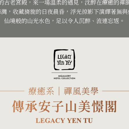
紀的古老宮殿，來一場溫柔的遇見，沈醉在療癒的禪
海灣，收藏旖旎的日夜晨昏，浮光掠影下演繹著無與
仙境般的山光水色，足以令人沉醉、流連忘返。