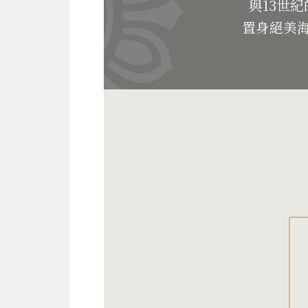
與13世
置身絕美