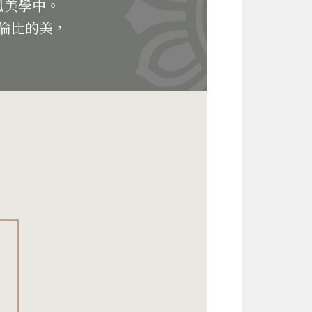
風美學中。
倫比的美，