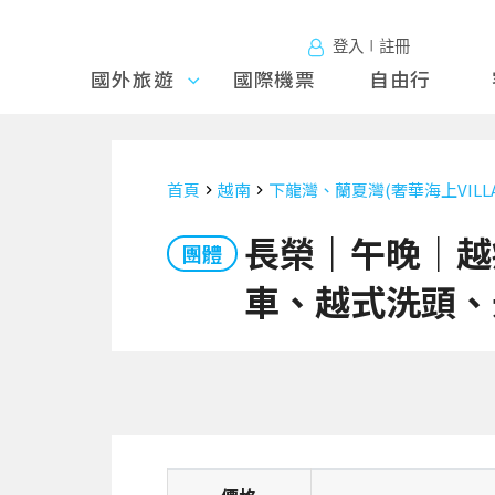
登入∣註冊
國外旅遊
國外旅
國際機票
自由行
遊
首頁
越南
下龍灣、蘭夏灣(奢華海上VILLA
長榮｜午晚｜越
團體
車、越式洗頭、