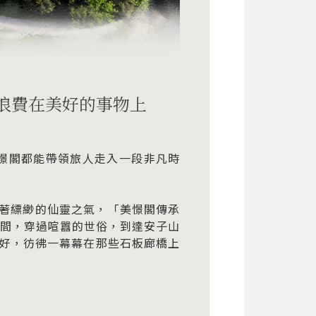
浪費在美好的事物上
美憬閣都能帶領旅人走入一段非凡時
漫著縹緲的仙靈之氣，「美憬閣傳承
麗的山谷間，穿過喧囂的世俗，到達安子山
好，彷彿一幕幕在那些石板廊橋上