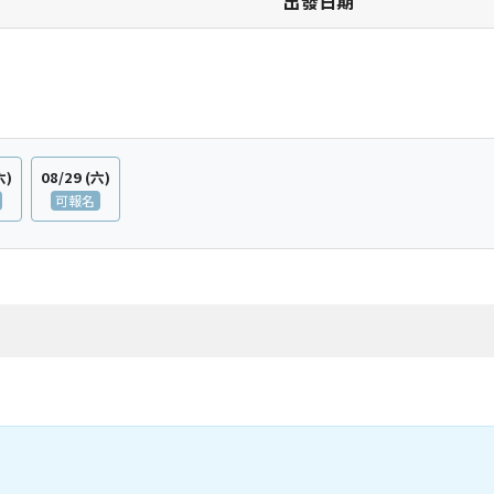
日期
六)
08/29
(六)
可報名