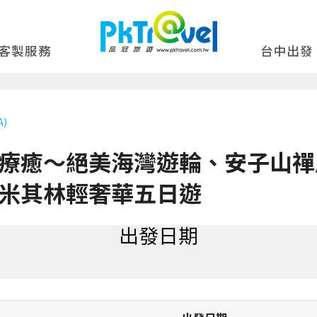
客製服務
台中出發
)
療癒～絕美海灣遊輪、安子山禪
米其林輕奢華五日遊
出發日期