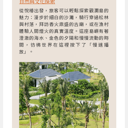
自然與文化探索
從悅椿出發，旅客可以輕鬆探索觀瀾島的
魅力：漫步於細白的沙灘，騎行穿過松林
與村落，拜訪香火鼎盛的古廟，或在漁村
體驗人間煙火的真實溫度。這座島嶼有著
澄澈的海水、金色的夕陽和慢慢流動的時
間，彷彿世界在這裡按下了「慢速播
放」。