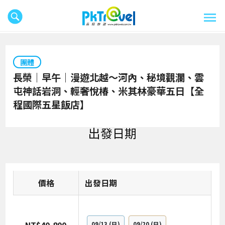
團體
長榮｜早午｜漫遊北越～河內、秘境觀瀾、雲
屯神話岩洞、輕奢悅椿、米其林豪華五日【全
程國際五星飯店】
出發日期
價格
日期
09/13
(日)
09/20
(日)