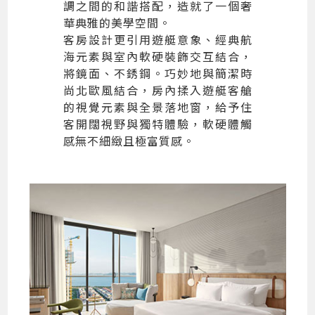
調之間的和諧搭配，造就了一個奢
華典雅的美學空間。
客房設計更引用遊艇意象、經典航
海元素與室內軟硬裝飾交互結合，
將鏡面、不銹鋼。巧妙地與簡潔時
尚北歐風結合，房內揉入遊艇客艙
的視覺元素與全景落地窗，給予住
客開闊視野與獨特體驗，軟硬體觸
感無不細緻且極富質感。