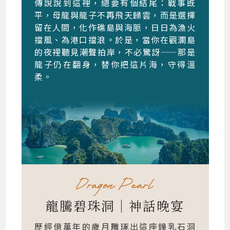
傳說說到這裡，總要有個結尾：戰事既
平，母龍與龍子不再飛天歸雲，而是選擇
留在人間，化作礁島與海脈，日日為漁火
擋風、為港口擋浪。於是，當你在觀瀾島
的夜裡聽見潮聲拍岸，不必驚訝——那是
龍子仍在翻身，替你把這片海，守得溫
柔。
龍騰碧珠洞｜神話晚宴
歷經億萬年的歲月雕琢出這座鐘乳石洞