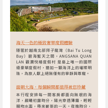
海天一色的極致奢華度假體驗
隱匿於越南北部拜子龍灣（Bai Tu Long
Bay）碧海藍天之間，ANGSANA QUAN
LAN 觀瀾悅椿度假村 是島上唯一的國際
級豪華度假村，猶如一顆海洋上的璀璨明
珠，為旅人獻上絕無僅有的寧靜與尊寵。
面朝大海，每個瞬間都值得被您珍藏
本行程安排每一間客房都面向無垠的海
洋，晨曦初露時分，陽光穿透薄霧，輕輕
親吻水面，帶來嶄新的一天。夜晚時分，