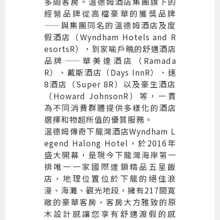
多間客房。溫德姆酒店集團旗下的
經營品牌從高檔豪華的獲獎品牌
——與集團同名的溫德姆酒店及度
假酒店（Wyndham Hotels and R
esortsR），到家喻戶曉的舒適酒店
品牌——華美達酒店（Ramada
R）、戴斯酒店（Days InnR）、速
8酒店（Super 8R）以及豪生酒店
（Howard JohnsonR）等，一貫
為不同消費群體提供多樣化的酒店
選擇和物超所值的優質服務。
溫德姆傳奇下龍灣酒店Wyndham L
egend Halong Hotel，於2016年
盛大開幕，是現今下龍灣海岸第一
排唯一一家國際連鎖精品五星飯
店，地理位置位於下龍的絕佳浪
漫、海灘、觀光地段，擁有217間寬
敞的豪華客房，客房大方雅致的原
木設計感讓您享有舒適渡假的感