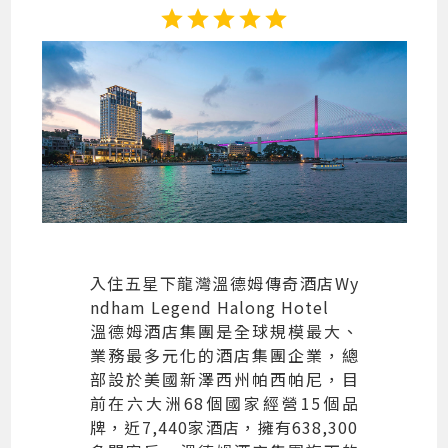
star
star
star
star
star
入住五星下龍灣溫德姆傳奇酒店Wy
ndham Legend Halong Hotel
溫德姆酒店集團是全球規模最大、
業務最多元化的酒店集團企業，總
部設於美國新澤西州帕西帕尼，目
前在六大洲68個國家經營15個品
牌，近7,440家酒店，擁有638,300