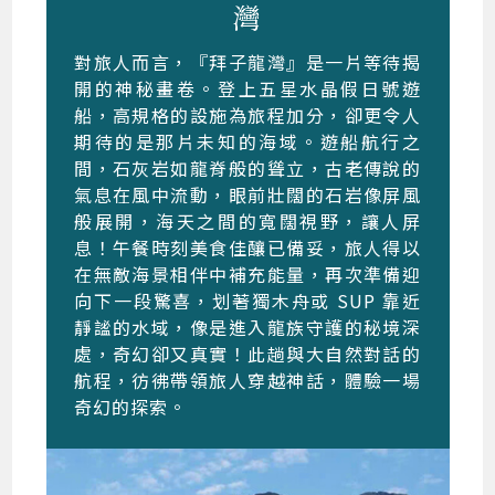
灣
對旅人而言，『拜子龍灣』是一片等待揭
開的神秘畫卷。登上五星水晶假日號遊
船，高規格的設施為旅程加分，卻更令人
期待的是那片未知的海域。遊船航行之
間，石灰岩如龍脊般的聳立，古老傳說的
氣息在風中流動，眼前壯闊的石岩像屏風
般展開，海天之間的寬闊視野，讓人屏
息！午餐時刻美食佳釀已備妥，旅人得以
在無敵海景相伴中補充能量，再次準備迎
向下一段驚喜，划著獨木舟或 SUP 靠近
靜謐的水域，像是進入龍族守護的秘境深
處，奇幻卻又真實！此趟與大自然對話的
航程，彷彿帶領旅人穿越神話，體驗一場
奇幻的探索。