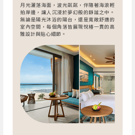
月光灑落海面，波光粼粼，伴隨著海浪輕
拍岸邊，讓人沉浸於夢幻般的靜謐之中。
無論是陽光沐浴的陽台，還是寬敞舒適的
室內空間，每個角落皆展現悅椿一貫的高
雅設計與貼心細節。