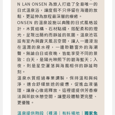
N LAN ONSEN 為旅人打造了全島唯一的
日式溫泉浴，讓度假不只停留在海邊的放
鬆，更延伸為旅程最深層的療癒。
ONSEN 的溫泉設施以典雅的日式風格設
計，木質結構、石材點綴，搭配柔和的燈
光，呈現出簡約而靜謐的氛圍。溫泉池區
設有室內與露天風呂空間，讓人一邊浸泡
在溫潤的泉水裡，一邊聆聽窗外的海潮
聲。無論白日或夜晚，皆能享受不同的景
致：白天，是陽光映照下的碧海藍天；入
夜，則是星空灑落與海風相伴的靜謐時
刻。
溫泉水質經過專業調製，保持溫和與純
淨，適合舒緩旅途的疲憊，促進血液循
環，讓身心徹底釋放。這裡還提供芳香療
法與茶飲休憩空間，讓整段體驗更完整、
更優雅。
溫泉提供時段（裸湯｜有料場地｜
獨家免