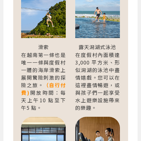
滑索
露天潟湖式泳池
在越南第一條也是
在度假村內面積達
唯一一條與度假村
3,000 平方米、形
一體的海岸滑索上
似潟湖的泳池中盡
展開驚險刺激的探
情嬉戲。您可以在
險之旅。
（自行付
這裡盡情暢遊，或
費)
開放時間：每
與孩子們一起享受
天上午10 點至下
水上遊樂設施帶來
午5 點。
的樂趣。