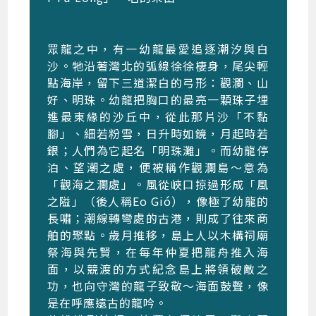
眾龍之中，有一幼龍最愛追逐潮汐與白
沙。牠沿著灣北的弧線徐徐棲身，尾尖輕
點海岸，留下三道潔白的弓形：觀瀾、山
好、明珠。幼龍把胸口的最亮一顆珠子埋
進最東緣的沙丘中，從此那片沙「不黏
腳」、細若粉雪，日升時如鏡，月起時若
銀；人們為它起名「明珠灘」。而幼龍停
泊、望潮之處，便被稱作觀瀾島～意為
「觀海之瀾處」。風從峽口掠過形成「風
之隘」（後人稱Eo Gió），像極了幼龍的
長嘯；潮線轉彎處的古港，則成了往來商
舶的聚點。歲月推移，島上人以木構祠廟
祭海與先賢，在每年仲夏把龍舟推入海
面，以競渡的方式紀念島上將領破敵之
功，也向守灣的龍子致敬～海面鼓聲，像
是在呼應遠古的龍吟。