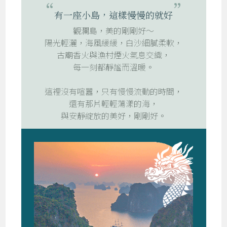
有一座小島，這樣慢慢的就好
觀瀾島，美的剛剛好～
陽光輕灑，海風緩緩，白沙細膩柔軟，
古廟香火與漁村煙火氣息交織，
每一刻都靜謐而溫暖。
這裡沒有喧囂，只有慢慢流動的時間，
還有那片輕輕蕩漾的海，
與安靜綻放的美好，剛剛好。