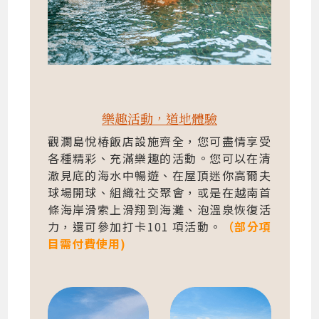
樂趣活動，道地體驗
觀瀾島悅椿飯店設施齊全，您可盡情享受
各種精彩、充滿樂趣的活動。您可以在清
澈見底的海水中暢遊、在屋頂迷你高爾夫
球場開球、組織社交聚會，或是在越南首
條海岸滑索上滑翔到海灘、泡溫泉恢復活
力，還可參加打卡101 項活動。
（部分項
目需付費使用)