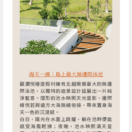
海天一線｜島上最大無邊際泳池
觀瀾悅椿度假村擁有北越規模最大的無邊
際泳池，以獨特的造景設計延展出一片純
淨藍意。環形的池水映照天光雲影，邊際
線恍若與遠方大海無縫銜接，帶來置身海
天一色的沉浸感。
白日，陽光在水面上跳耀，躺在池畔便能
感受海風輕拂；夜晚，池水映照滿天星