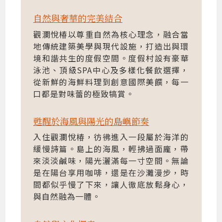
自然與奢華的完美結合
觀瀾悅椿以尊重自然為核心理念，融合當
地傳統建築美學與現代設施，打造出與環
境和諧共生的度假空間。度假村設有豪華
泳池、頂級SPA中心及多樣化餐飲選擇，
從新鮮的海鮮料理到創意國際美饌，每一
口都是對味蕾的極致犒賞。
甦醒於海風與陽光的島嶼節奏
入住觀瀾悅椿，彷彿進入一段屬於海洋的
緩慢詩篇。島上的海風，輕拂過面龐，帶
來淡淡鹹味，陽光灑滿每一寸空間。無論
是在陽台享用咖啡，還是在沙灘漫步，時
間都似乎慢了下來，讓人徹底放鬆身心，
與自然融為一體。