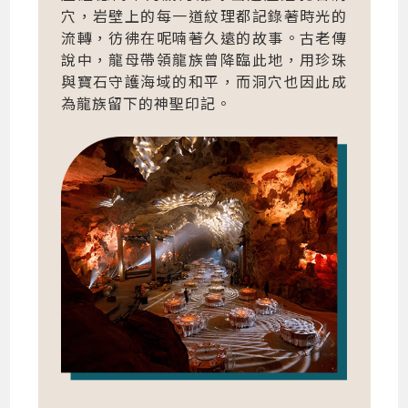
穴，岩壁上的每一道紋理都記錄著時光的
流轉，彷彿在呢喃著久遠的故事。古老傳
說中，龍母帶領龍族曾降臨此地，用珍珠
與寶石守護海域的和平，而洞穴也因此成
為龍族留下的神聖印記。