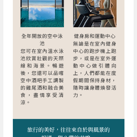
全年開放的空中泳
健身房和運動中心
池
無論是在室內健身
您可在室內溫水泳
中心的跑步機上跑
池欣賞壯觀的天際
步，或是在室外運
線和海景。暢遊
動中心做引體向
後，您還可以品嚐
上，人們都能在度
空中酒吧手工調製
假期間保持身材，
的雞尾酒和融合美
隨時讓身體煥發活
食，盡情享受清
力。
涼。
旅行的美好，往往來自於與風景的