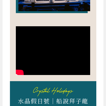
水晶假日號｜船說拜子龍