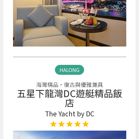
HALONG
海灣精品，復古與優雅兼具
五星下龍灣DC遊艇精品飯
店
The Yacht by DC
star
star
star
star
star