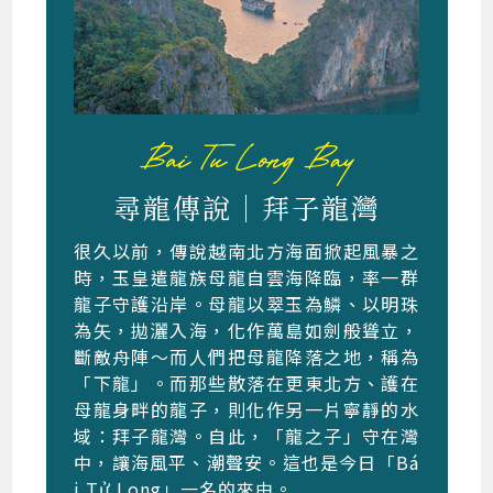
尋龍傳說｜拜子龍灣
很久以前，傳說越南北方海面掀起風暴之
時，玉皇遣龍族母龍自雲海降臨，率一群
龍子守護沿岸。母龍以翠玉為鱗、以明珠
為矢，拋灑入海，化作萬島如劍般聳立，
斷敵舟陣～而人們把母龍降落之地，稱為
「下龍」。而那些散落在更東北方、護在
母龍身畔的龍子，則化作另一片寧靜的水
域：拜子龍灣。自此，「龍之子」守在灣
中，讓海風平、潮聲安。這也是今日「Bá
i Tử Long」一名的來由。