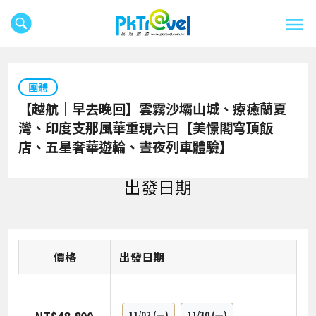
團體
【越航｜早去晚回】雲霧沙壩山城、療癒蘭夏
灣、印度支那風華重現六日【美憬閣穹頂飯
店、五星奢華遊輪、晝夜列車體驗】
出發日期
價格
日期
11/02
(一)
11/30
(一)