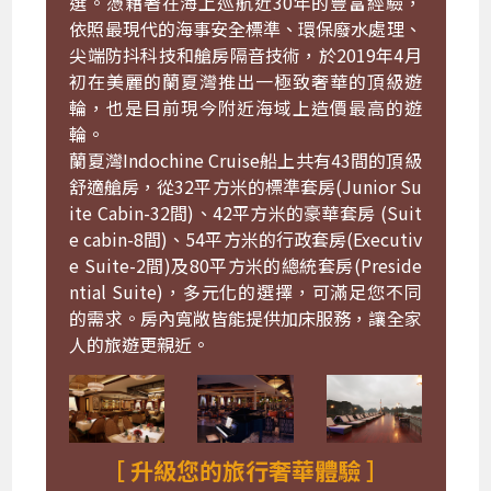
選。憑藉著在海上巡航近30年的豐富經驗，
依照最現代的海事安全標準、環保廢水處理、
尖端防抖科技和艙房隔音技術，於2019年4月
初在美麗的蘭夏灣推出一極致奢華的頂級遊
輪，也是目前現今附近海域上造價最高的遊
輪。
蘭夏灣Indochine Cruise船上共有43間的頂級
舒適艙房，從32平方米的標準套房(Junior Su
ite Cabin-32間)、42平方米的豪華套房 (Suit
e cabin-8間)、54平方米的行政套房(Executiv
e Suite-2間)及80平方米的總統套房(Preside
ntial Suite)，多元化的選擇，可滿足您不同
的需求。房內寬敞皆能提供加床服務，讓全家
人的旅遊更親近。
［ 升級您的旅行奢華體驗 ］