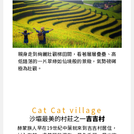
親身走到絢麗壯觀梯田間，看著層層疊壘、高
低錯落的一片翠綠如仙境般的景緻，氣勢磅礡
極為壯觀。
Cat Cat village
沙壩最美的村莊之一
吉吉村
赫蒙族人早在19世紀中葉就來到吉吉村居住，