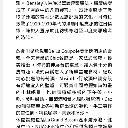
雅。 Bensley彷彿施以華麗建築魔法，將飯店變
成了『雲霧中的凡爾賽宮』，設計靈感除了汲
取了沙壩的當地少數民族部落的文化，同時也
致敬了1920-1930年代的法屬印度支那的往日情
懷，讓旅人置身於此彷彿穿越至印度支那璀璨
的時代。
飲食則是承載著De La Coupole美憬閣酒店的靈
魂，全天營業的Chic餐廳是一家法式餐廳，優
美雅緻 ，時尚的伸展台的靈感，讓人覺十分俏
皮有趣，法式菜餚融入了新鮮當地食材，配以
精心挑選的葡萄酒。Absinthe行政酒廊設有設
有舒適宜人的壁爐，可觀賞壯闊秀麗如詩如畫
的山林絕景，也供應繽紛多樣的下午茶、小
吃、美味甜點、葡萄酒和當地風味雞尾酒。Cac
ao咖啡廳奉上各種新鮮出爐的麵包、手工製作
的杏仁餅、特色咖啡、茶飲和冰沙。
休閒設施包括La Grand Bassin溫水游泳池、健
身中心、NUAGE水療中心和提供各類兒童娛樂