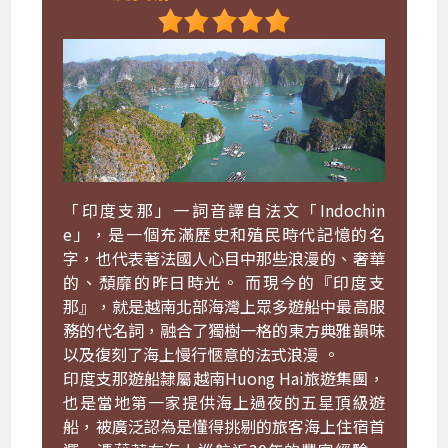
「印度支那」一詞音譯自法文「Indochin
e」，是一個充滿歷史和殖民時代記憶的名
字，也代表著法國人心目中那些浪漫的、奢華
的、頹靡的昨日時光。 而現今的『印度支
那』，就是越南北部海灣上眾多遊船中最高服
務的代名詞，融合了獨樹一格的東方典雅韻味
以及復刻了海上慢行愜意的法式浪漫 。
印度支那遊船隸屬越南Huong Hai旅遊集團，
也是當地第一家提供海上過夜的五星頂級遊
船，被廣泛認為是懂得挑剔的旅客海上住宿首