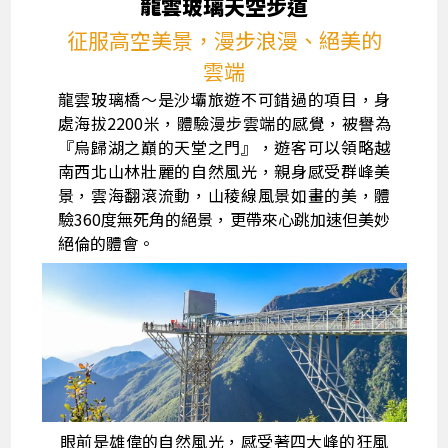
龍雲玻璃天空步道
征服高空美景，漫步浪漫、絕美的
雲端
龍雲玻璃橋～是沙壩旅遊不可錯過的項目，身
處海拔2200米，體驗漫步雲端的感覺，被譽為
『烏歸湖之巔的天堂之門』，遊客可以領略越
南西北山林壯麗的自然風光，親身感受群峰美
景，雲海翻滾流動，山稜線風景如畫的美，體
驗360度無死角的絕景，更帶來心跳加速但美妙
絕倫的體會。
眼前是雄偉的自然風光，感受著四大峰的狂風