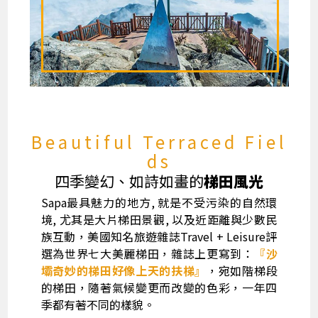
Beautiful Terraced Fiel
ds
四季變幻、如詩如畫的
梯田風光
Sapa最具魅力的地方, 就是不受污染的自然環
境, 尤其是大片梯田景觀, 以及近距離與少數民
族互動，美國知名旅遊雜誌Travel + Leisure評
選為世界七大美麗梯田，雜誌上更寫到：
『沙
壩奇妙的梯田好像上天的扶梯』
，宛如階梯段
的梯田，隨著氣候變更而改變的色彩，一年四
季都有著不同的樣貌。