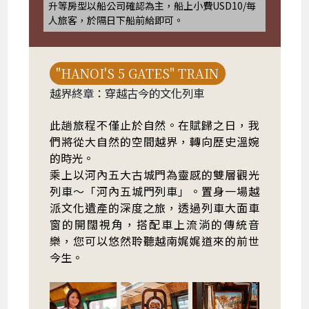
升等房型以船公司確認為主，船上小費USD10/每
人旅客，於隔日下船前給即可。
"HANOI'S 5 GATES" TRAIN
越界終章：穿越古今的文化列車
此趟旅程不僅止於自然。在賦歸之日，我
們將從大自然的空間越界，轉向歷史溫婉
的時光。
乘上以河內五大古城門為靈感的雙層觀光
列車～「河內五城門列車」。置身一場越
派文化遺產的深度之旅，透過列車大面車
窗的開闊視角，搭配車上流淌的傳統音
樂，您可以悠然聆聽越南娓娓道來的前世
今生。