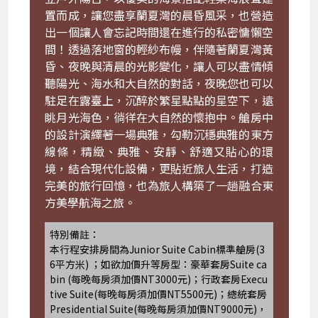
置而成，讓您盡享蘭夏灣的晨昏風采，也營造
出一個讓人會忘記時間還在進行的私密慵懶空
間！透過落地窗的輕紗布幔，伴隨著蘭夏灣黃
昏、夜晚與清晨的光影變化，讓人可以盡情傾
聽陽光、海水和大自然的對話，夜晚您也可以
駐足在露臺上，沉醉於繁星點點的星空下，遠
眺月光海色，徜徉在大自然的懷抱中。艙房中
的設計演繹著一場典雅，勾勒沉穩典雅的東方
線條，精緻、典雅、安靜、舒適又貼心的環
境，結合現代化設備，更貼近旅人生活，打造
完美的旅行回憶，也為旅人構築了一趟融合東
方美學航海之旅。
特別備註：
本行程安排房間為Junior Suite Cabin標準艙房(3
6平方米) ；如欲加價升等房型：豪華套房Suite ca
bin (每晚每房須加價NT3000元)；行政套房Execu
tive Suite(每晚每房須加價NT5500元)；總統套房
Presidential Suite(每晚每房須加價NT9000元)，