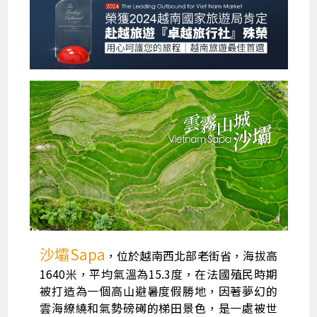
沙壩Sapa
，位於越南西北部老街省，海拔高
1640米，平均氣溫為15.3度，在法國殖民時期
被打造為一個高山避暑度假勝地，因著夢幻的
雲海繚繞和氣勢磅礡的梯田景色，是一處被世