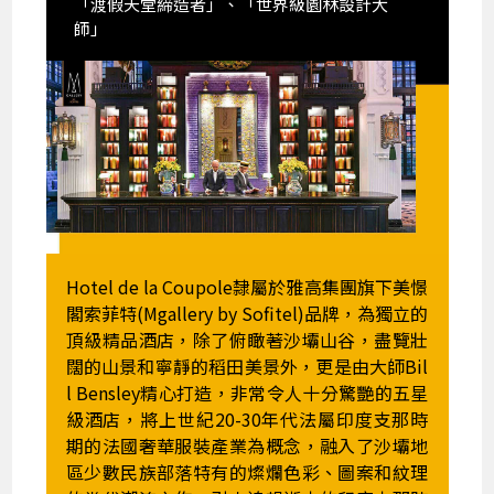
「渡假天堂締造者」、「世界級園林設計大
師」
Hotel de la Coupole隸屬於雅高集團旗下美憬
閣索菲特(Mgallery by Sofitel)品牌，為獨立的
頂級精品酒店，除了俯瞰著沙壩山谷，盡覽壯
闊的山景和寧靜的稻田美景外，更是由大師Bil
l Bensley精心打造，非常令人十分驚艷的五星
級酒店，將上世紀20-30年代法屬印度支那時
期的法國奢華服裝產業為概念，融入了沙壩地
區少數民族部落特有的燦爛色彩、圖案和紋理