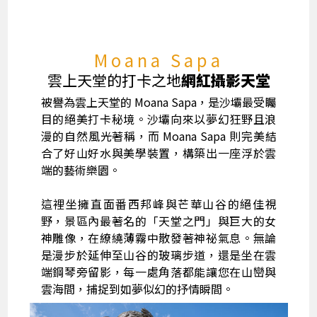
Moana Sapa
雲上天堂的打卡之地
網紅攝影天堂
被譽為雲上天堂的 Moana Sapa，是沙壩最受矚
目的絕美打卡秘境。沙壩向來以夢幻狂野且浪
漫的自然風光著稱，而 Moana Sapa 則完美結
合了好山好水與美學裝置，構築出一座浮於雲
端的藝術樂園。
這裡坐擁直面番西邦峰與芒華山谷的絕佳視
野，景區內最著名的「天堂之門」與巨大的女
神雕像，在繚繞薄霧中散發著神祕氣息。無論
是漫步於延伸至山谷的玻璃步道，還是坐在雲
端鋼琴旁留影，每一處角落都能讓您在山巒與
雲海間，捕捉到如夢似幻的抒情瞬間。