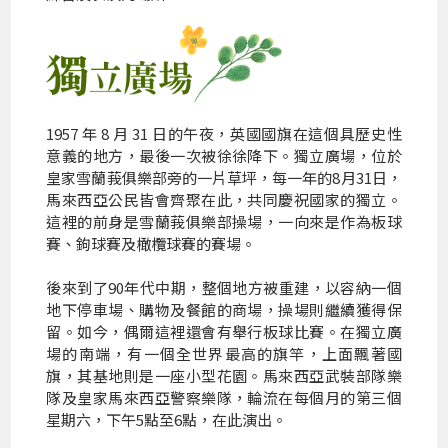
1957 年 8 月 31 日的午夜，英國國旗在這個具歷史性
意義的地方，最後一次被徐徐降下。獨立廣場，位於
皇家雪蘭莪俱樂部旁的一片草坪，每一年的8月31日，
馬來西亞公民皆會齊聚在此，共同慶祝國家的獨立。
這裡的前身是雪蘭莪俱樂部操場，一向來是作為板球
賽、鉤球賽及橄欖球賽的賽場。
後來到了90年代中期，整個地方被重建，以容納一個
地下停車場、購物及餐館的商場，操場則繼續獲得保
留。如今，偶爾這裡還會有舉行板球比賽。在獨立廣
場的南端，有一個全世界最高的旗竿，上面飄著國
旗，其基地則是一座小型花園。馬來西亞武裝部隊樂
隊及皇家馬來西亞警察樂隊，輪流在每個月的第三個
星期六，下午5點至6點，在此演出。