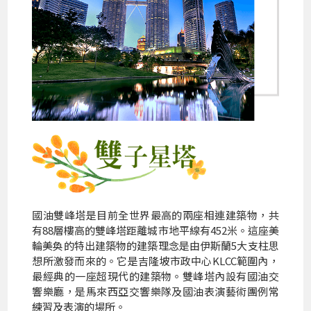
國油雙峰塔是目前全世界最高的兩座相連建築物，共
有88層樓高的雙峰塔距離城市地平線有452米。這座美
輪美奐的特出建築物的建築理念是由伊斯蘭5大支柱思
想所激發而來的。它是吉隆坡市政中心KLCC範圍內，
最經典的一座超現代的建築物。雙峰塔內設有國油交
響樂廳，是馬來西亞交響樂隊及國油表演藝術團例常
練習及表演的場所。