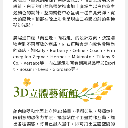
設計，白天的自然光照射進來加上廣場內以白色為主
題顏色的設計，整間購物中心呈現一種白亮光淨，寬
大的感覺。頂部在晚上則會呈現由二極體投射的各種
夢幻光彩。
廣場進口處「向左走、向右走」的設計方向，決定購
物者到不同等級的商店。向右逛時會走向較名貴時尚
的商店，如Bally、Burberry、Celine、Coach、Erm
enegildo Zegna、Hermes、Mikimoto、Tiffany &
Co.、Versace等；向左邊走則可看到常見品牌如Espri
t、Bossini、Levis、Giordano等。
館內牆壁和地面上立體3D繪畫，栩栩如生，發揮你無
限創意的想像力拍照。讓您站在平面畫前作互動，擺
出各種姿態，將自己融入畫中，即可拍出立體空間的