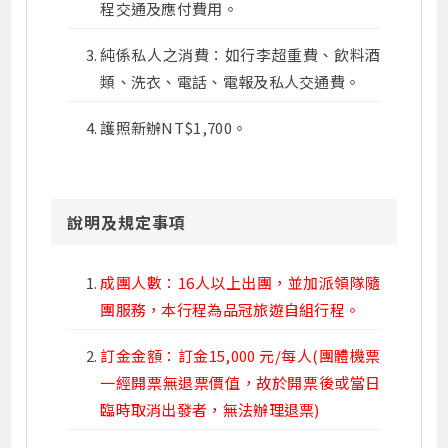
程交通及應付費用。
純係私人之消費：如行李超重費、飲料酒
類、洗衣、電話、電報及私人交通費。
護照新辦NT$1,700。
說明及規定事項
成團人數：16人以上出團，並加派領隊隨
團服務，本行程為品冠旅遊自組行程。
訂金金額：訂金15,000 元/每人(團體機票
一經開票無退票價值，故於開票後或當日
臨時取消出發者，無法辦理退票)