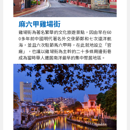
麻六甲雞場街
雞場街為著名繁華的文化旅遊景點，因由早在60
0多年前中國明代著名外交使節鄭和七次遠洋航
海，並且六次駐節馬六甲時，在此就地設立「官
廠」，也讓以雞場街為主幹的二十多條周邊街巷
成為當時華人遷居南洋最早的集中聚居地區。