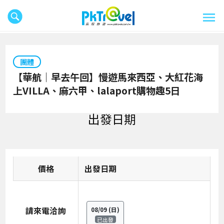
團體
【華航｜早去午回】慢遊馬來西亞、大紅花海
上VILLA、麻六甲、lalaport購物趣5日
出發日期
價格
日期
請來電洽詢
08/09
(日)
已出發