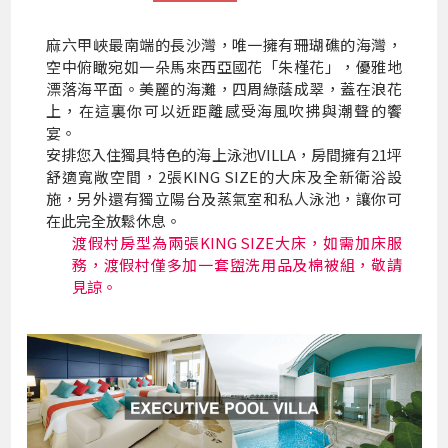
麻六甲峽最南端的長沙灣，唯一擁有珊瑚礁的海灣，
空中俯瞰宛如一朵馬來西亞國花「朱槿花」，優雅地
漂落海平面。美麗的海灘，四周綠蔭成翠，蓋在浪花
上，在這裏你可以近距離感受海風吹拂與潮聲的饗
宴。
安排您入住獨具特色的海上泳池VILLA，房間擁有21坪
舒適寬敞空間，2張KING SIZE的大床及全新衛浴設
施，另外還有獨立陽台及蒸氣室和私人泳池，讓你可
在此完全放鬆休息。
渡假村房型為兩張KING SIZE大床，如需加床服
務，渡假村僅多加一套盥洗用品及棉被組，敬請
見諒。