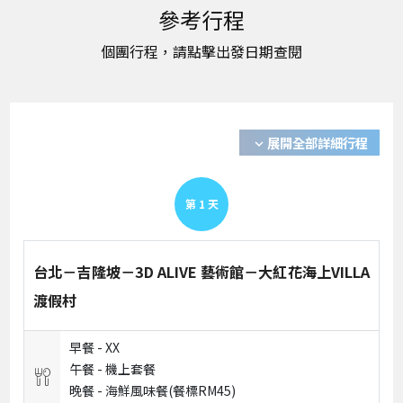
展開全部詳細行程
expand_more
第
1
天
台北－吉隆坡－3D ALIVE 藝術館－大紅花海上VILLA
渡假村
早餐 -
XX
午餐 -
機上套餐
晚餐 -
海鮮風味餐(餐標RM45)