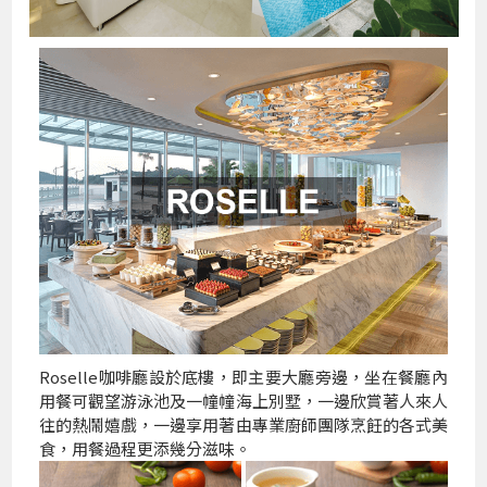
Roselle咖啡廳設於底樓，即主要大廳旁邊，坐在餐廳內
用餐可觀望游泳池及一幢幢海上別墅，一邊欣賞著人來人
往的熱鬧嬉戲，一邊享用著由專業廚師團隊烹飪的各式美
食，用餐過程更添幾分滋味。