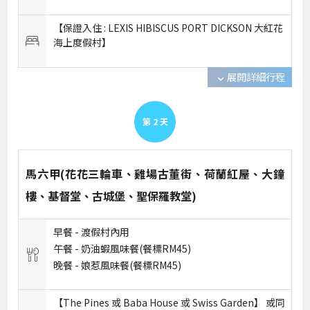
【保證入住 : LEXIS HIBISCUS PORT DICKSON 大紅花
海上度假村】
展開詳細行程
expand_more
第
2
天
馬六甲(花花三輪車、雞場古董街、荷蘭紅屋、大鐘
樓、基督堂、古城堡、聖保羅教堂)
早餐 -
渡假村內用
午餐 -
奶油蝦風味餐(餐標RM45)
晚餐 -
娘惹風味餐(餐標RM45)
【The Pines 或 Baba House 或 Swiss Garden】 或
同