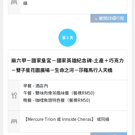
級
展開詳細行程
expand_more
第
3
天
麻六甲－國家皇宮－國家英雄紀念碑-土產＋巧克力
－雙子星花園廣場－生命之河－莎羅馬行人天橋
早餐 -
酒店內
午餐 -
雙味肉骨茶風味餐（餐標RM50)
晚餐 -
咖哩魚頭特色餐（餐標RM50)
【Mercure Trion 或 Innside Cheras】 或
同級