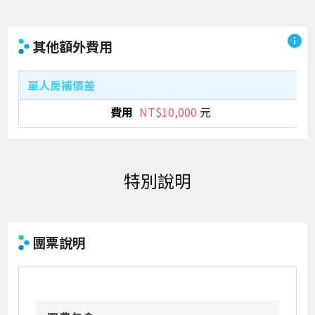
info
其他額外費用
單人房補價差
NT$10,000
元
團票說明