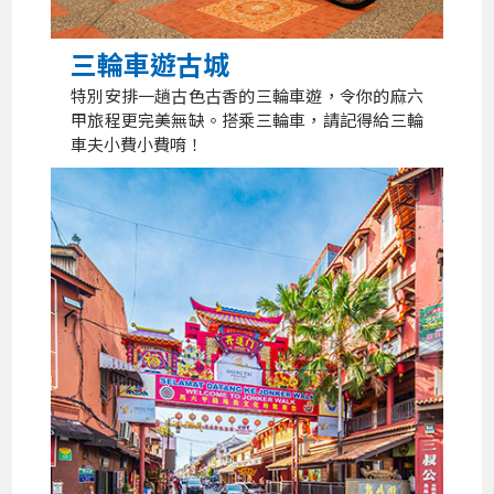
三輪車遊古城
特別安排一趟古色古香的三輪車遊，令你的麻六
甲旅程更完美無缺。搭乘三輪車，請記得給三輪
車夫小費小費唷！