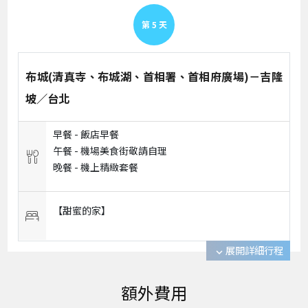
第
5
天
布城(清真寺、布城湖、首相署、首相府廣場)－吉隆
坡／台北
早餐 -
飯店早餐
午餐 -
機場美食街敬請自理
晚餐 -
機上精緻套餐
【甜蜜的家】
展開詳細行程
expand_more