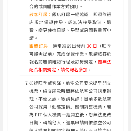
合約或團體作業方式預訂。
散客訂房：
飯店訂房一經確認，即須依飯
店規定保證住房，恕無法接受取消、退
費、變更住宿日期、房型或房間數量等申
請
。
團體訂房：
通常須於出發前
30 日
（旺季
可能需提前）完成保證作業。敬請旅客於
報名前審慎確認行程及訂房規定，
如無法
配合相關規定，請勿報名參加
。
如逢旺季或客滿，航空公司要求提早開立
機票，繳交尾款時間將依航空公司規定辦
理，不便之處，敬請見諒！目前多數航空
公司採用「動態定價」機制銷售機票，若
為 FIT 個人機票一經開立後，恕無法更改
日期、轉讓他人，退票申請則依航空公司
個人機票相關規定辦理。若因不可抗力因