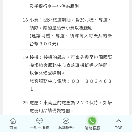
及手提行李一小件為原則
小費：國外旅遊期間，對於司機、導遊、
領隊，應酌量給予小費以視鼓勵
(建議司機、導遊、領隊每人每天共約新
台幣３００元)
接機：接機的親友，可事先撥至桃園國際
機場旅客服務中心查詢班機抵達之時間，
以免久候或遲到。
旅客服務中心電話：０３－３８３４６３
１
電壓：東南亞的電壓為２２０伏特，如帶
電器用品請備變電器。
其它：東南亞地區集體遺失護照甚多，機
首頁
一對一服務
私訊服務
TOP
票及護照旅客請自行妥善保管，最好分開