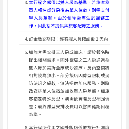
本行程之報價以雙人房為基準。若旅客為
單人報名或分房後為單人住宿，則需支付
單人房差額。由於領隊需專注於團務工
作，因此恕不提供與旅客配房之服務。
訂金繳交期限：經客服人員確認後 2 天內
如旅客需安排三人房或加床，請於報名時
提出相關需求。國外飯店之三人房通常為
雙人房加設折疊床或沙發床，房內空間將
相對較為狹小。部分飯店因房型限制或消
防法規之緣故，無法提供加床服務，則將
改安排單人住宿並加收單人房差額。如旅
客指定特殊房型，則需依實際房型補足價
差；最終房型安排及費用以當團確認回覆
為準。
本行程所使用之國外飯店係依旅行社年度