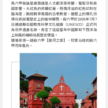
馬六甲無論是建築還是人文都深受荷蘭、葡萄牙和英
國影響。大紅色的荷蘭紅屋，熱情洋溢的紅色印刻在
腦海里；飽經戰爭風霜的古老教堂，牆壁上的彈孔彷
彿在訴說著歷史上的槍林彈雨。麻六甲於2008年7月7
日通過聯合國教育科學文化組織（UNESCO）正式列
為世界遺產名錄，肯定了這座當年中國鄭和下西洋海
上絲路的補給站其歷史價值。
隨後安排一趟麻六甲【遊河之旅】，欣賞沿途的麻六
甲河岸風光。