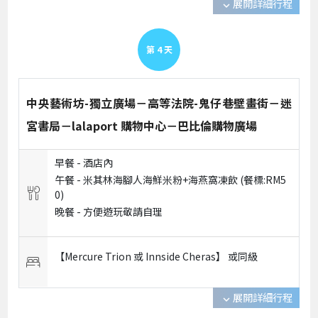
展開詳細行程
expand_more
第
4
天
中央藝術坊-獨立廣場－高等法院-鬼仔巷壁畫街－迷
宮書局－lalaport 購物中心－巴比倫購物廣場
早餐 -
酒店內
午餐 -
米其林海腳人海鮮米粉+海燕窩凍飲 (餐標:RM5
0)
晚餐 -
方便遊玩敬請自理
【Mercure Trion 或 Innside Cheras】 或
同級
展開詳細行程
expand_more