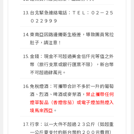
台北緊急連絡電話：ＴＥＬ：０２－２５
０２２９９９
東南亞因路邊攤衛生極差，導致團員常拉
肚子，請注意！
金錢：現金不可超過美金伍仟元等值之外
幣（旅行支票或銀行匯票不限），新台幣
不可超過肆萬元。
免稅煙酒：可攜帶合計不多於一升的葡萄
酒、烈酒、啤酒或麥芽酒，
禁止攜帶任何
煙草製品（香煙雪茄）或電子煙加熱煙入
境馬來西亞
。
行李：以一大件不超過２３公斤（如超重
一公斤要支付約新台幣約２００元費用）