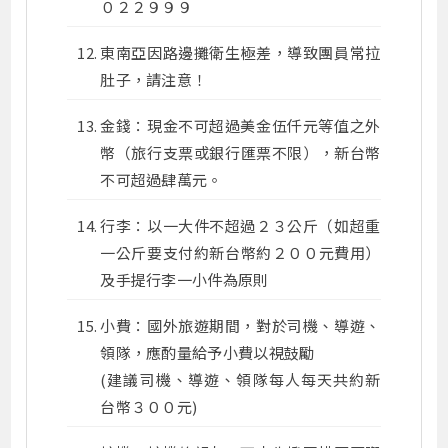
０２２９９９
東南亞因路邊攤衛生極差，導致團員常拉
肚子，請注意！
金錢：現金不可超過美金伍仟元等值之外
幣（旅行支票或銀行匯票不限），新台幣
不可超過肆萬元。
行李：以一大件不超過２３公斤（如超重
一公斤要支付約新台幣約２００元費用）
及手提行李一小件為原則
小費：國外旅遊期間，對於司機、導遊、
領隊，應酌量給予小費以視鼓勵
(建議司機、導遊、領隊每人每天共約新
台幣３００元)