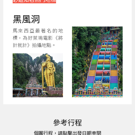
黑風洞
馬來西亞最著名的地
標，為好萊塢電影《將
計就計》拍攝地點。