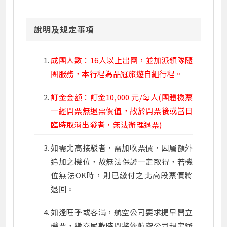
說明及規定事項
成團人數：16人以上出團，並加派領隊隨
團服務，本行程為品冠旅遊自組行程。
訂金金額：訂金10,000 元/每人(團體機票
一經開票無退票價值，故於開票後或當日
臨時取消出發者，無法辦理退票)
如需北高接駁者，需加收票價，因屬額外
追加之機位，故無法保證一定取得，若機
位無法OK時，則已繳付之北高段票價將
退回。
如逢旺季或客滿，航空公司要求提早開立
機票，繳交尾款時間將依航空公司規定辦