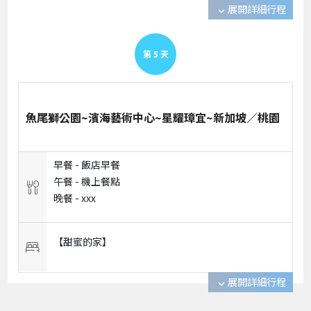
展開詳細行程
expand_more
第
5
天
魚尾獅公園~濱海藝術中心~星耀璋宜~新加坡／桃園
早餐 -
飯店早餐
午餐 -
機上餐點
晚餐 -
xxx
【甜蜜的家】
展開詳細行程
expand_more