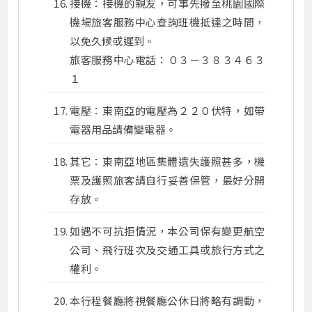
接機：接機的親友，可事先撥至桃園國際
機場旅客服務中心查詢班機抵達之時間，
以免久候或遲到。
旅客服務中心電話：０３－３８３４６３
１
電壓：東南亞的電壓為２２０伏特，如帶
電器用品請備變電器。
其它：東南亞地區集體遺失護照甚多，機
票及護照旅客請自行妥善保管，最好分開
存放。
如遇不可抗拒情況，本公司保有變更航空
公司、飛行班次及交通工具或旅行方式之
權利。
本行程餐廳將視餐廳公休日將略有調動，