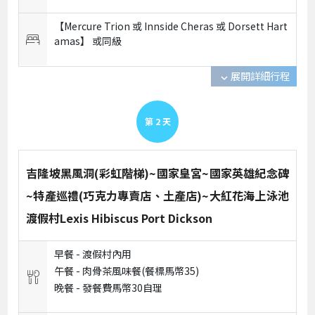
【Mercure Trion 或 Innside Cheras 或 Dorsett Hart
amas】 或
同級
展開詳細行程
expand_more
第
2
天
吉隆坡黑風洞(彩虹階梯)~國家皇宮~國家英雄紀念碑
~特產巡禮(巧克力專賣店、土產店)~大紅花海上泳池
渡假村Lexis Hibiscus Port Dickson
早餐 -
渡假村內用
午餐 -
肉骨茶風味餐(餐標馬幣35)
晚餐 -
發餐費馬幣30自理