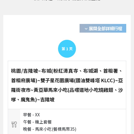
展開全部詳細行程
expand_more
第
1
天
桃園/吉隆坡~布城(粉紅清真寺、布城湖、首相署、
首相府廣場)~雙子星花園廣場(國油雙峰塔 KLCC)~亞
羅街夜市~黃亞華馬來小吃(品嚐道地小吃燒雞翅、沙
嗲、魔鬼魚)~吉隆坡
早餐 -
XX
午餐 -
機上套餐
晚餐 -
馬來小吃(餐標馬幣35)