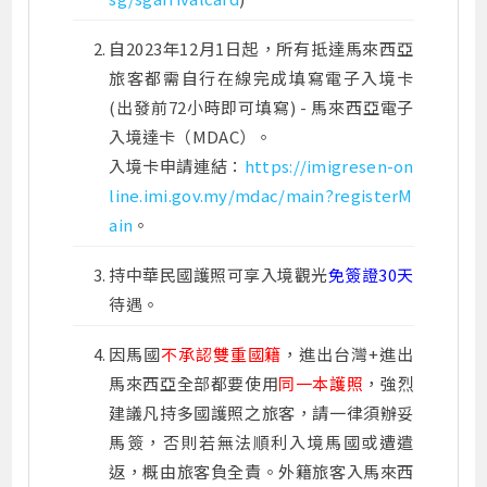
自2023年12月1日起，所有抵達馬來西亞
旅客都需自行在線完成填寫電子入境卡
(出發前72小時即可填寫) - 馬來西亞電子
入境達卡（MDAC）。
入境卡申請連結：
https://imigresen-on
line.imi.gov.my/mdac/main?registerM
ain
。
持中華民國護照可享入境觀光
免簽證30天
待遇。
因馬國
不承認雙重國籍
，進出台灣+進出
馬來西亞全部都要使用
同一本護照
，強烈
建議凡持多國護照之旅客，請一律須辦妥
馬簽，否則若無法順利入境馬國或遭遣
返，概由旅客負全責。外籍旅客入馬來西