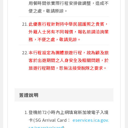
用餐時間依實際行程安排做調整，造成不
便之處，敬請原諒。
此優惠行程針對持中華民國護照之貴賓，
外籍人士另有不同報價，報名前請洽詢業
務，不便之處，敬請見諒。
本行程設定為團體旅遊行程，故為顧及旅
客於出遊期間之人身安全及相關問題，於
旅遊行程期間，恕無法接受脫隊之要求。
簽證說明
登機前72小時內上網填寫新加坡電子入境
卡(SG Arrival Card：
eservices.ica.gov.
sg/sgarrivalcard
)