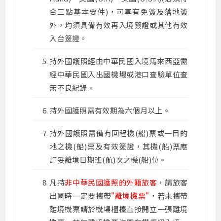
合三點基本要件)，可享有免簽及落地簽
外，均須具備有效再入境簽證或其他有效
入台簽證。
持外國護照經由中華民國入境馬來西亞需
經中華民國入出國機場或港口查驗單位查
無不良紀錄。
持外國護照需有效期為六個月以上。
持外國護照需備有回程機(船)票或一目的
地之機(船)票及有效簽證，其機(船)票應
訂妥離境日期班(航)次之機(船)位。
凡持
非中華民國護照的外籍旅客
，請旅客
出國時一定要攜帶
"離境機票"
，若未攜帶
離境機票請於機場櫃檯直接開立一張離境