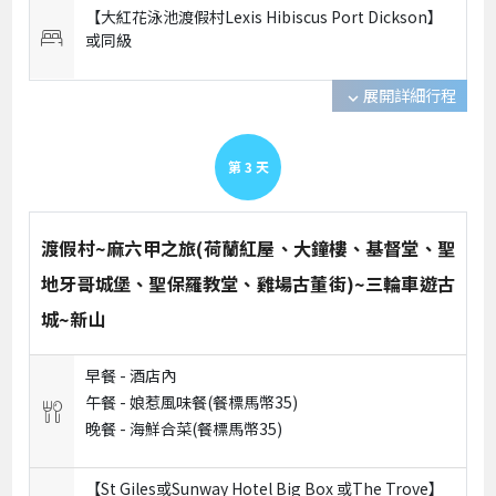
【大紅花泳池渡假村Lexis Hibiscus Port Dickson】
或
同級
展開詳細行程
expand_more
第
3
天
渡假村~麻六甲之旅(荷蘭紅屋、大鐘樓、基督堂、聖
地牙哥城堡、聖保羅教堂、雞場古董街)~三輪車遊古
城~新山
早餐 -
酒店內
午餐 -
娘惹風味餐(餐標馬幣35)
晚餐 -
海鮮合菜(餐標馬幣35)
【St Giles或Sunway Hotel Big Box 或The Trove】