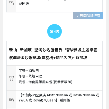
或
同級
展開詳細行程
expand_more
第
4
天
新山~新加坡~聖淘沙名勝世界~環球影城主題樂園~
濱海灣金沙娛樂城(螺旋橋+精品名店)~新加坡
早餐 -
酒店內
午餐 -
敬請自理
晚餐 -
海南雞飯風味餐(餐標新幣20)
【新加坡四星飯店 Aloft Novena 或 Oasia Novena 或
YWCA 或 Royal@Queen】 或
同級