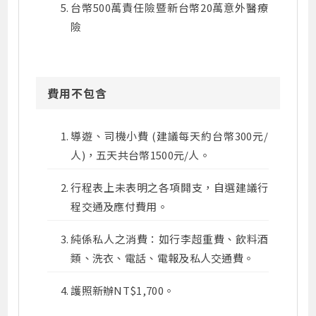
台幣500萬責任險暨新台幣20萬意外醫療
險
費用不包含
導遊、司機小費 (建議每天約台幣300元/
人)，五天共台幣1500元/人。
行程表上未表明之各項開支，自選建議行
程交通及應付費用。
純係私人之消費：如行李超重費、飲料酒
類、洗衣、電話、電報及私人交通費。
護照新辦NT$1,700。