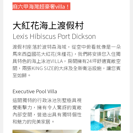
麻六甲海灣超豪奢villa！
大紅花海上渡假村
Lexis Hibiscus Port Dickson
渡假村座落於波特森海域，從空中俯看就像是一朵
馬來西亞國花大紅花(朱槿花)，我們將安排您入住獨
具特色的海上泳池VILLA，房間擁有24坪舒適寬敞空
間，兩張KING SIZE的大床及全新衛浴設施，讓您賓
至如歸。
Executive Pool Villa
這間獨特的行政泳池別墅極具視
覺衝擊力，擁有令人驚訝的寬敞
內部空間，營造出具有獨特個性
和魅力的完美家居。