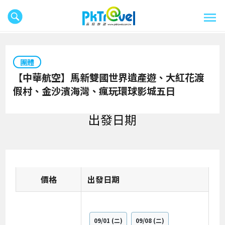
團體
【中華航空】馬新雙國世界遺產遊、大紅花渡
假村、金沙濱海灣、瘋玩環球影城五日
出發日期
價格
日期
09/01
(二)
09/08
(二)