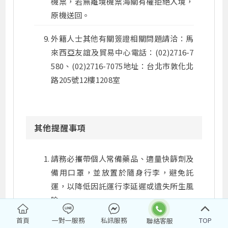
機票，若無離境機票海關有權拒絕入境，
原機送回。
外籍人士其他有關簽證相關問題請洽：馬
來西亞友誼及貿易中心電話：(02)2716-7
580、(02)2716-7075地址：台北市敦化北
路205號12樓1208室
其他提醒事項
請務必攜帶個人常備藥品、適量快篩劑及
備用口罩，並放置於隨身行李，避免託
運，以降低因託運行李延遲或遺失所生風
險。
首頁
一對一服務
私訊服務
TOP
請提前至3-4小時抵達機場，以利相關檢