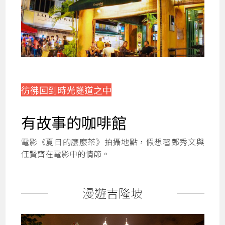
彷彿回到時光隧道之中
有故事的咖啡館
電影《夏日的麼麼茶》拍攝地點，假想著鄭秀文與
任賢齊在電影中的情節。
漫遊吉隆坡