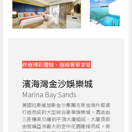
終極博彩體驗，極緻奢華享受
濱海灣金沙娛樂城
Marina Bay Sands
美國拉斯維加斯金沙集團在新加坡斥鉅資
打造而成的大型綜合豪華娛樂城。酒店由
三座樓高55層的平頂大廈組成，大廈頂部
由號稱亞洲最大的空中花園連接而成。旁