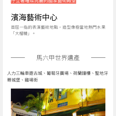
佇立著璀璨亮麗的國家藝術殿堂
濱海藝術中心
首屈一指的表演藝術地點，造型像極當地熱門水果
「大榴槤」。
馬六甲世界遺產
人力三輪車遊古城、葡萄牙廣場、荷蘭鐘樓、聖地牙
哥城堡、雞場街