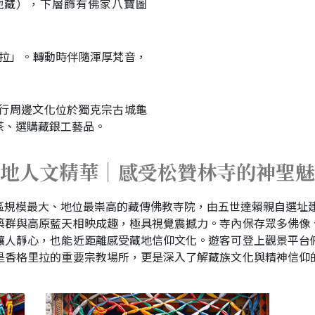
地藏），下層飾有佛家八寶圖
里拉」。轉動時伴隨渾厚梵音，
繞行周邊文化位於獨克宗古城龜
茶、選購藏銀工藝品。
地人文精華｜感受松贊林寺的神聖魅
區規模最大、地位最崇高的藏傳佛教寺院，由五世達賴親自選址建
築群與高原藍天相映成趣，極具視覺震撼力。寺內保存眾多佛像
讓人靜心，也能近距離感受藏地信仰文化。遊客可登上觀景平台
是香格里拉的重要宗教場所，更是深入了解藏族文化與精神信仰