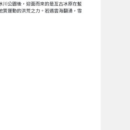
的冰川公園後，迎面而來的是亙古冰原在藍
年地質運動的洪荒之力。若遇雲海翻湧，雪