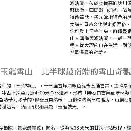
瀘沽湖，位於雲貴高原與川
藍透徹，四周環山如抱，清
得像童話。搭乘當地特色的
女講述母系文化與走婚習俗，
你可登上里格半島，俯瞰整
山。洱海與瀘沽湖，一靜一
程。從大理的自在生活，到
然最深層的對話。
玉龍雪山｜北半球最南端的雪山奇觀
仰的「三朵神山」，十三座雪峰如銀色龍脊直插雲霄，主峰扇子
冰舌下探至海拔4500米森林邊界，形成「陽春白雪與蒼翠林
從亞熱帶到寒帶的7條垂直自然帶：山腳松濤與草甸搖曳，山腰
若隱若現，納西傳說稱其為「玉龍戲天」。
度最險、景觀最震撼」聞名。從海拔3356米的甘海子站啟程，纜