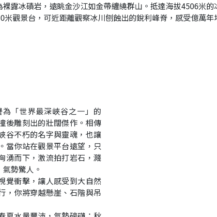
裸露冰磧岩，遠眺金沙江如金帶纏繞群山。抵達海拔4506米
80米觀景台，可近距離觀察冰川刨蝕出的銳利峰脊，感受億萬
譽為「世界最深峽谷之一」的
撞後雕刻出的壯闊傑作。相傳
峽谷不朽的名字與靈魂，也讓
。當你站在觀景平台遠望，只
洶湧而下，激流拍打岩石，濺
，氣勢驚人。
視覺衝擊，讓人感受到大自然
行，你將穿越懸崖、石階與吊
春夏水量豐沛，氣勢磅礴；秋