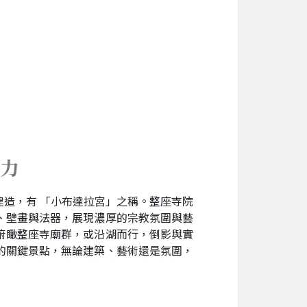
力
造，有 「小布達拉宮」之稱。整座寺院
、壁畫與法器，展現濃厚的宗教氛圍與藝
俯瞰整座寺廟群，或沿湖而行，倒影與實
的關鍵景點，無論建築、藝術還是氛圍，