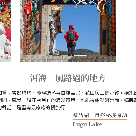
洱海︱風路過的地方
如黛、雲影悠悠，湖畔錯落著白族民居、花田與田園小徑，構築
園間，感受「風花雪月」的浪漫意境；也能乘船漫遊水面，遠眺
的對話，是雲南最療癒的慢旅行。
瀘沽湖︱自然秘境探訪
Lugu Lake