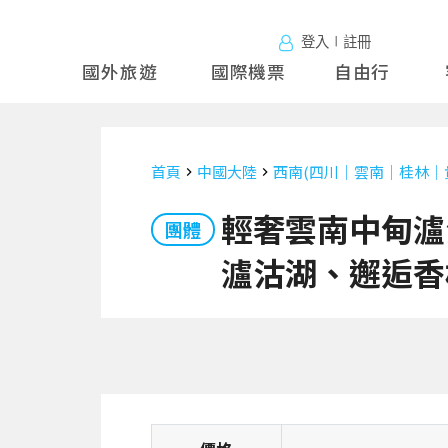
登入∣註冊
國外旅遊
國外旅
國際機票
自由行
遊
首頁
中國大陸
西南(四川｜雲南｜桂林｜
輕奢雲南中甸瀘
團體
瀘沽湖、邂逅香