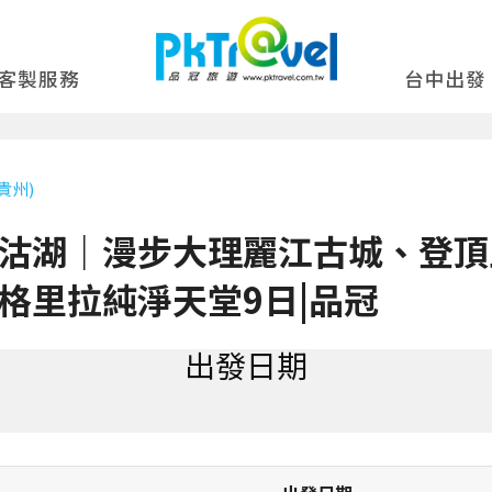
客製服務
台中出發
貴州)
沽湖｜漫步大理麗江古城、登頂
格里拉純淨天堂9日|品冠
出發日期