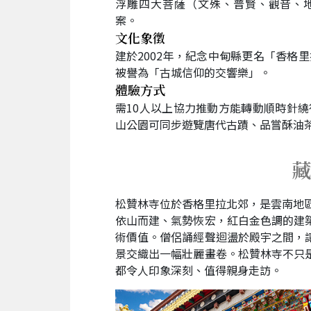
浮雕四大菩薩（文殊、普賢、觀音、
案。
文化象徵
建於2002年，紀念中甸縣更名「香格
被譽為「古城信仰的交響樂」。
體驗方式
需10人以上協力推動方能轉動順時針
山公園可同步遊覽唐代古蹟、品嘗酥油
藏
松贊林寺位於香格里拉北郊，是雲南地
依山而建、氣勢恢宏，紅白金色調的建
術價值。僧侶誦經聲迴盪於殿宇之間，
景交織出一幅壯麗畫卷。松贊林寺不只
都令人印象深刻、值得親身走訪。