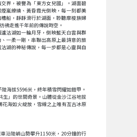
滇交界，被譽為「東方女兒國」。湖面碧
晨煙嵐繚繞、黃昏霞光倒映，每一刻都美
豬槽船，靜靜滑行於湖面，聆聽摩梭族婦
彷彿走進千年前的傳說時空。
個瀘沽湖如一輪月牙，倒映藍天白雲與群
動、一柔一剛，串聯出高原上最詩意的旅
瀘沽湖的神秘傳說，每一步都是心靈與自
陡海拔5596米，終年積雪閃耀如鎧甲。
海共生」的世間奇景。山體從金沙江谷地拔
杜鵑花海如火綻放，雪線之上唯有亙古冰原
車沿陡峭山勢攀升1150米，20分鐘的行