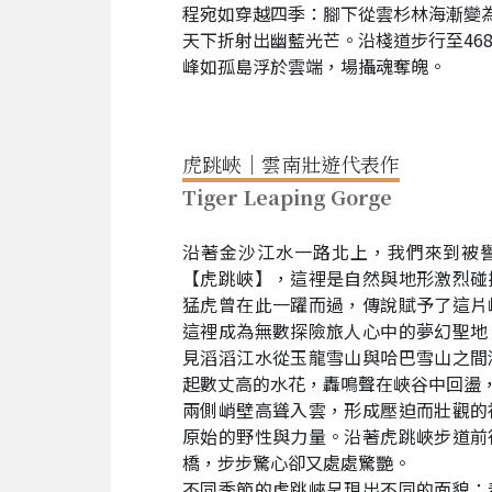
程宛如穿越四季：腳下從雲杉林海漸變為
天下折射出幽藍光芒。沿棧道步行至46
峰如孤島浮於雲端，場攝魂奪魄。
虎跳峽｜雲南壯遊代表作
Tiger Leaping Gorge
沿著金沙江水一路北上，我們來到被
【虎跳峽】，這裡是自然與地形激烈碰
猛虎曾在此一躍而過，傳說賦予了這片
這裡成為無數探險旅人心中的夢幻聖地
見滔滔江水從玉龍雪山與哈巴雪山之間
起數丈高的水花，轟鳴聲在峽谷中回盪
兩側峭壁高聳入雲，形成壓迫而壯觀的
原始的野性與力量。沿著虎跳峽步道前
橋，步步驚心卻又處處驚艷。
不同季節的虎跳峽呈現出不同的面貌：