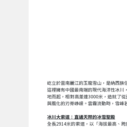
屹立於雲南麗江的玉龍雪山，是納西族信
這裡擁有中國最南端的現代海洋性冰川，
地而起，相對高差達3000米，造就了
與風化的刃脊峥嵘。雲霧流動時，雪峰
冰川大索道：直通天際的冰雪聖殿
全長2914米的索道，以「海拔最高、跨