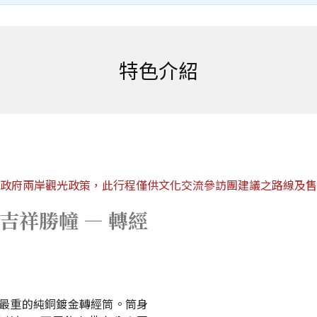
特色介紹
政府兩岸觀光政策，此行程僅供文化交流參訪團建議之路線及售
吉祥勝幢 — 轉經
、最重的純銅鍍金轉經筒。筒身