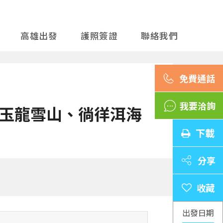
高雄出發
護照簽證
聯絡我們
我要洽詢
玉龍雪山、徜徉洱海
下載
分享
出發日期