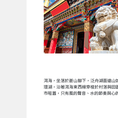
洱海，坐落於蒼山腳下，泛舟湖面遠山
環湖，沿著洱海東西線穿梭於村落與田
市喧囂，只有風的聲音、水的節奏與心