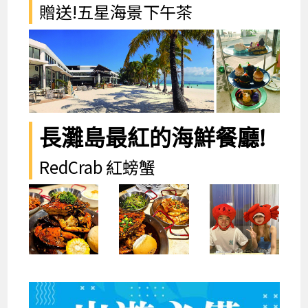
贈送!五星海景下午茶
長灘島最紅的海鮮餐廳!
RedCrab 紅螃蟹