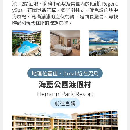
池、2間酒吧、商務中心以及集團內的Kai凱 Regenc
ySpa，花園景觀花草、椰子樹林立，暖色調的地中
海風格，充滿濃濃的度假情調，是到長灘島，尋找
時尚和現代住所的理想選擇。
地理位置佳‧Dmall近在咫尺
海藍公園渡假村
Henann Park Resort
前往官網