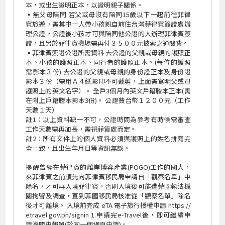
本，或出生證明正本，以證明親子關係。
▪
無父母陪同 若父或母沒有陪同15歲以下一起前往菲律
賓旅遊，需其中一人帶小孩親自前往台灣菲律賓簽證處辦
理公證，公證後小孩才可與陪同他公證的人辦理菲律賓簽
證，且另於菲律賓機場需再付３５００元披索之通關費。
▪
菲律賓簽證公證所需資料 去公證的父親或母親的護照正
本、小孩的護照正本、同行者的護照正本。(每位的護照
需影本３份) 去公證的父親或母親的身份證正本及身份證
影本３份（需用Ａ４紙影印不可裁剪，上面需寫明父或母
護照上的英文名字）。 全戶3個月內英文戶籍謄本正本(需
在附上戶籍謄本影本3份)。 公證費台幣１２００元（工作
天數１天）
註1：以上資料缺一不可，公證時間為參考有時候需審查
工作天數需再加長，需視菲簽處而定。
註2：所有文件上的個人資料必須與護照上的姓名拼寫完
全一致，且出生年月日等資訊無誤。
提醒曾經在菲律賓的離岸博弈產業(POGO)工作的國人，
來菲律賓之前須先向菲律賓移民局申請自「觀察名單」中
除名，才可再入境菲律賓，否則入境後可能遭菲國執法機
關拘留及調查，直到菲國移民局核准從「觀察名單」除名
後才可離境。 入境前完成 eTA 電子旅行授權申請 https://
etravel.gov.ph/signin 1.申請完e-Travel後，即可繼續申
請海關申報單(於同一個網頁申請)。​