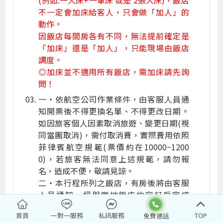
(例如:一大床+一單床 或是 2張大床)，飯店
不一定會加床給客人，只會做「加人」的
動作。
因飯店每間房各有不同，無法提前確定是
「加床」還是「加人」，只能現場由飯店
調度。
◎加床並不適用所有飯店，需加床請先詢
問！
一‧依航空公司作業條件，由客服人員通
知開票後不得更換名單、不得更改日期。
如因旅客個人因素取消旅遊、變更日期(視
同當團取消)，需付取消費，實際費用依照
菲律賓航空規範(票價約在10000~1200
0)，若旅客無法同意上述規範，請勿報
名，造成不便，敬請見諒。
二‧本行程所列之飯店，有房後將由客服
人員通知，經與當地飯店約定訂房完成
後，需即刻保證住房並下訂全額付費，若
首頁
一對一服務
私訊服務
TOP
於出發前旅客欲更改或取消行程，飯店取