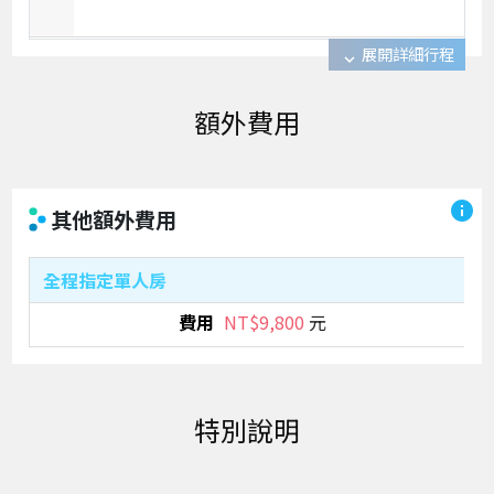
展開詳細行程
expand_more
info
其他額外費用
全程指定單人房
NT$9,800
元