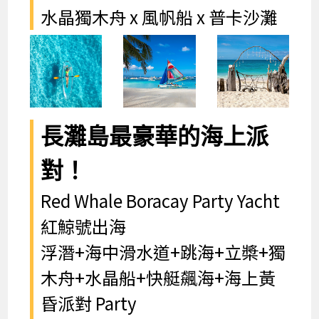
水晶獨木舟 x 風帆船 x 普卡沙灘
長灘島最豪華的海上派
對！
Red Whale Boracay Party Yacht
紅鯨號出海
浮潛+海中滑水道+跳海+立槳+獨
木舟+水晶船+快艇飆海+海上黃
昏派對 Party