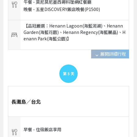
午餐 -
莫尼莫尼墨西哥料理網紅餐廳
晚餐 -
五星DISCOVERY飯店晚餐(P1500)
【品冠嚴選：Henann Lagoon(海藍潟湖)、Henann
Garden(海藍花園)、Henann Regency(海藍麗晶)、H
enann Park(海藍公園)】
展開詳細行程
expand_more
第
5
天
長灘島／台北
早餐 -
住宿飯店享用