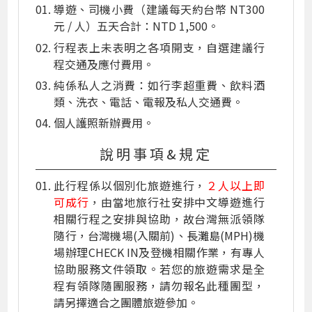
導遊、司機小費（建議每天約台幣 NT300
元 / 人）五天合計：NTD 1,500。
行程表上未表明之各項開支，自選建議行
程交通及應付費用。
純係私人之消費：如行李超重費、飲料酒
類、洗衣、電話、電報及私人交通費。
個人護照新辦費用。
說明事項&規定
此行程係以個別化旅遊進行，
２人以上即
可成行
，由當地旅行社安排中文導遊進行
相關行程之安排與協助，故台灣無派領隊
隨行，台灣機場(入關前)、長灘島(MPH)機
場辦理CHECK IN及登機相關作業，有專人
協助服務文件領取。若您的旅遊需求是全
程有領隊隨團服務，請勿報名此種團型，
請另擇適合之團體旅遊參加。