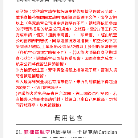
※孕婦：懷孕旅客請在報名時主動告知懷孕週數及胎數，
並隨身攜帶醫師開立註明預產期診斷證明文件，懷孕27週
以上（各家航空公司規定週數略有不同，請旅客依照參加
的行程所搭乘的航空公司規定）之旅客，需於3個工作天
完成申請，備妥「適航申請書」、「診斷書」，經由航空
公司醫務部門審核，同意適航後方可搭機。航空公司不接
受懷孕36週以上單胞胎及懷孕32週以上多胞胎孕婦搭機
（各航空公司規定略有不同）。若因旅客隱瞞自身孕期或
身心狀況，導致航空公司航程受影響，因而產生之成本，
航空公司將保留法律追訴權。
※有抽菸者注意，菲律賓全境禁止攜帶電子菸，否則入境
時會被逮補居留。
※入境菲律賓全境若有攜帶物品，未拆封總價值不得超過
200美金，否則會被課稅。
(建議旅客將免稅品寄在台灣關，等回國後再行提領。若
有攜帶入境菲律賓請拆封，並請自己拿自己免稅品，勿幫
同行旅客拿，以免被課稅)
費用包含
菲律賓航空
桃園機場－卡提克蘭Caticlan