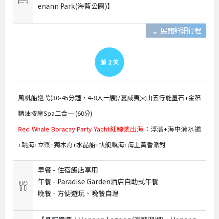
enann Park(海藍公園)】
展開詳細行程
expand_more
第
2
天
風帆船巡弋(30-45分鐘‧4-8人一艘)/夏威夷火山五行能量石+金箔
精油按摩Spa二合一 (60分)
Red Whale Boracay Party Yacht紅鯨號出海
：浮潛+海中滑水道
+跳海+立槳+獨木舟+水晶船+快艇飆海+海上黃昏派對
早餐 -
住宿飯店享用
午餐 -
Paradise Garden酒店自助式午餐
晚餐 -
方便遊玩、晚餐自理