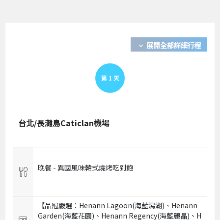
展開全部詳細行程
expand_more
第
1
天
台北/長灘島Caticlan機場
晚餐 -
異國風味韓式燒烤吃到飽
【品冠嚴選：Henann Lagoon(海藍潟湖)、Henann
Garden(海藍花園)、Henann Regency(海藍麗晶)、H