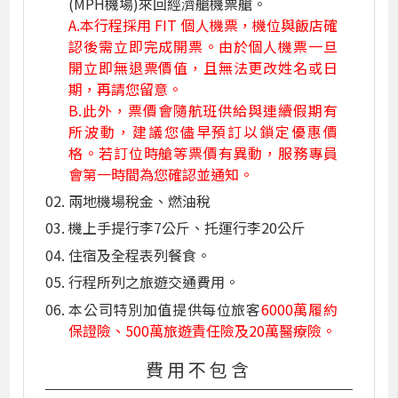
(MPH機場)來回經濟艙機票艙。
A.本行程採用 FIT 個人機票，機位與飯店確
認後需立即完成開票。由於個人機票一旦
開立即無退票價值，且無法更改姓名或日
期，再請您留意。
B.此外，票價會隨航班供給與連續假期有
所波動，建議您儘早預訂以鎖定優惠價
格。若訂位時艙等票價有異動，服務專員
會第一時間為您確認並通知。
兩地機場稅金、燃油稅
機上手提行李7公斤、托運行李20公斤
住宿及全程表列餐食。
行程所列之旅遊交通費用。
本公司特別加值提供每位旅客
6000萬履約
保證險、500萬旅遊責任險及20萬醫療險。
費用不包含