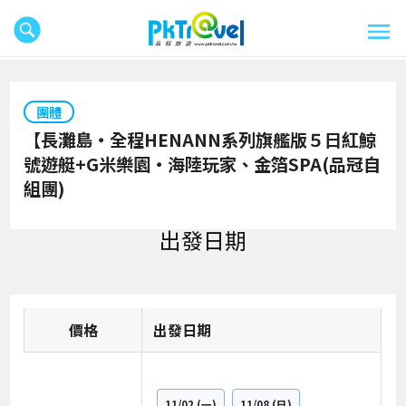
團體
【長灘島‧全程HENANN系列旗艦版５日紅鯨
號遊艇+G米樂園‧海陸玩家、金箔SPA(品冠自
組團)
出發日期
價格
日期
11/02
(一)
11/08
(日)