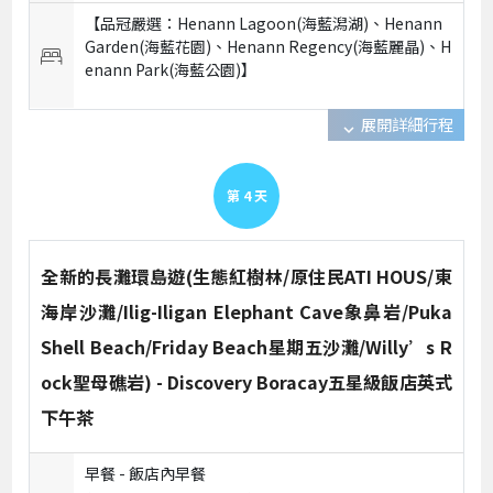
【品冠嚴選：Henann Lagoon(海藍潟湖)、Henann
Garden(海藍花園)、Henann Regency(海藍麗晶)、H
enann Park(海藍公園)】
展開詳細行程
expand_more
第
4
天
全新的長灘環島遊(生態紅樹林/原住民ATI HOUS/東
海岸沙灘/Ilig-Iligan Elephant Cave象鼻岩/Puka
Shell Beach/Friday Beach星期五沙灘/Willy’s R
ock聖母礁岩) - Discovery Boracay五星級飯店英式
下午茶
早餐 -
飯店內早餐