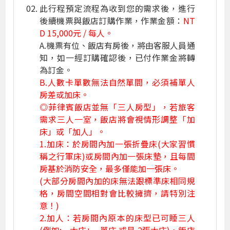
此行程預定流程為收到您的需求後，進行
後續機票與飯店訂購作業，作業金額：
NT
D 15,000元 / 每人。
A.機票有位、飯店有房後，將由客服人員通
知，如一經訂購確認後，已付作業金將轉
為訂金。
B.人數卡單數無法自然單間，必須補單人
房差或加床。
◎菲律賓飯店並無「三人房型」，若旅客
需求三人一室，飯店將會視情形調整「加
床」或「加人」。
1.加床：於房間內加一張折疊床(大家習慣
稱之行軍床)或房間內加一張床墊，且每間
房基於消防安全，最多僅能加一張床。
(大部分房間內加的床無法跟標準床相同規
格，房間空間相對會比較擁擠，請特別注
意！)
2.加人：若房間內原本的床型已可睡三人