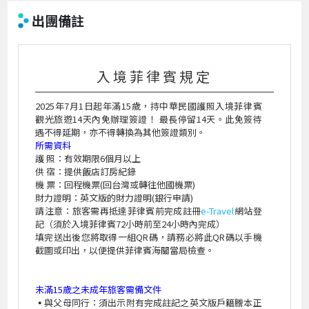
出團備註
入境菲律賓規定
2025年7月1日起年滿15歲，持中華民國護照入境菲律賓
觀光旅遊14天內免辦理簽證！ 最長停留14天。此免簽待
遇不得延期，亦不得轉換為其他簽證類別。
所需資料
護 照：有效期限6個月以上
供 宿：提供飯店訂房紀錄
機 票：回程機票(回台灣或轉往他國機票)
財力證明：英文版的財力證明(銀行申請)
請注意：旅客需再抵達菲律賓前完成註冊
e-Travel
網站登
記（須於入境菲律賓72小時前至24小時內完成）
填完送出後您將取得一組QR碼，請務必將此QR碼以手機
截圖或印出，以便提供菲律賓海關當局檢查。
未滿15歲之未成年旅客需備文件
▪
與父母同行：須出示附有完成註記之英文版戶籍謄本正