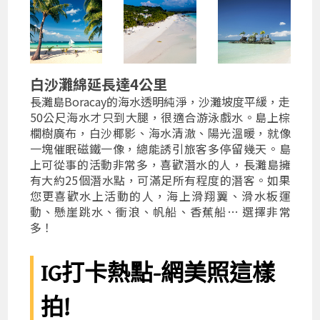
白沙灘綿延長達4公里
長灘島Boracay的海水透明純淨，沙灘坡度平緩，走
50公尺海水才只到大腿，很適合游泳戲水。島上棕
櫚樹廣布，白沙椰影、海水清澈、陽光溫暖，就像
一塊催眠磁鐵一像，總能誘引旅客多停留幾天。島
上可從事的活動非常多，喜歡潛水的人，長灘島擁
有大約25個潛水點，可滿足所有程度的潛客。如果
您更喜歡水上活動的人，海上滑翔翼、滑水板運
動、懸崖跳水、衝浪、帆船、香蕉船… 選擇非常
多！
IG打卡熱點-網美照這樣
拍!