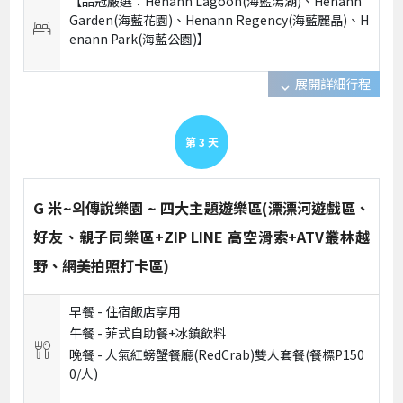
【品冠嚴選：Henann Lagoon(海藍潟湖)、Henann
Garden(海藍花園)、Henann Regency(海藍麗晶)、H
enann Park(海藍公園)】
展開詳細行程
expand_more
第
3
天
G 米~의傳說樂園 ~ 四大主題遊樂區(漂漂河遊戲區、
好友、親子同樂區+ZIP LINE 高空滑索+ATV叢林越
野、網美拍照打卡區)
早餐 -
住宿飯店享用
午餐 -
菲式自助餐+冰鎮飲料
晚餐 -
人氣紅螃蟹餐廳(RedCrab)雙人套餐(餐標P150
0/人)