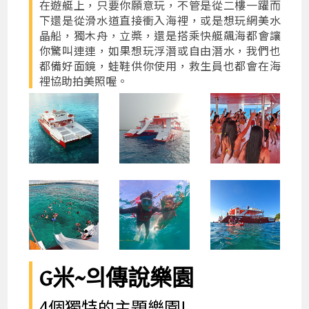
在遊艇上，只要你願意玩，不管是從二樓一躍而
下還是從滑水道直接衝入海裡，或是想玩網美水
晶船，獨木舟，立槳，還是搭乘快艇飆海都會讓
你驚叫連連，如果想玩浮潛或自由潛水，我們也
都備好面鏡，蛙鞋供你使用，救生員也都會在海
裡協助拍美照喔。
G米~의傳說樂園
4個獨特的主題樂園!