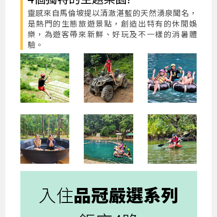
靈感來自馬倫坡提以清澈湛藍的天然湧泉聞名，
是熱門的生態旅遊景點，創造出特有的休閒娛
樂，為遊客帶來新鮮、好玩及不一樣的消暑體
驗。
入住
品冠嚴選系列