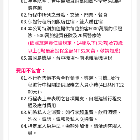
星宇航空：台中機場直飛富國島～全程來回經
濟客艙
行程中所列之景點、交通、門票、餐食
保證行程所列飯店住宿，雙人房住宿
本公司特別加值提供每位旅客6000萬履約保證
險、500萬旅遊責任險及20萬醫療險
(依照旅遊責任險規定，14歲以下(未滿)及70歲
以上(滿)最高投保金額NT$200萬，敬請知悉)
富國島機場、台中機場～兩地離境機場稅
費用不包含：
本行程售價不含全程領隊、導遊、司機...及行
程進行中相關提供服務之人員小費(4日共NT12
00元)。
行程表上未表明之各項開支，自選建議行程交
通及應付費用
純係私人之消費：如行李超重費、飲料酒類、
洗衣、電話、電報及私人交通費。
指定單人房房型，需額外加價，請洽詢客服人
員。