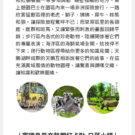
上遊園巴士在園區內來一場非洲探險旅行，一路
欣賞猛獸區裡的老虎、獅子、狒狒、犀牛、棕熊
和狼，讓探險旅程驚呼不已；而草原區里的長頸
鹿、鹿群和斑馬，又讓緊張而刺激的畫面回歸平
靜；步行區內各式的珍奇動物，陸續開啓著它們
的專屬表演；海洋區的海獅氣場全開，炫技停不
下來；爬行動物區裡帶給你更多的知識見聞；天
鵝湖畔成群的天鵝互相訴說著它們的故事。在這
充滿異域風情的動物園裡，讓驚喜與讚嘆交織，
讓知識和歡樂圍繞。