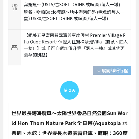
葉鮑魚～(US15/含SOFT DRINK 或啤酒 /每人一罐)
晚餐 -
吻橋Bacio餐廳～地中海海鮮盤 (老虎蝦每人一
隻) US30/含SOFT DRINK 或啤酒 /每人一罐)
【絕美五星富國翡翠灣尊享度假村 Premier Village P
hu Quoc Resort~保證入住獨棟泳池Villa（雙臥、四人
一棟）】或【 可自選加價升等『兩人一棟』或其他更
豪華的別墅】
展開詳細行程
expand_more
第
2
天
世界最長跨海纜車～太陽世界香島自然公園Sun Wor
ld Hon Thom Nature Park全日遊(Aquatopia 水
樂園、木蛇：世界最長木造雲霄飛車、鷹眼：360度