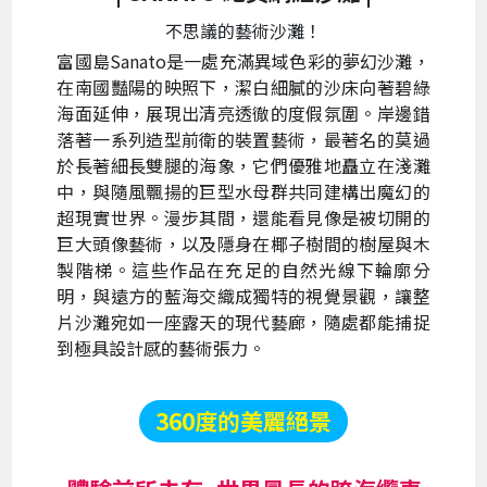
不思議的藝術沙灘！
富國島Sanato是一處充滿異域色彩的夢幻沙灘，
在南國豔陽的映照下，潔白細膩的沙床向著碧綠
海面延伸，展現出清亮透徹的度假氛圍。岸邊錯
落著一系列造型前衛的裝置藝術，最著名的莫過
於長著細長雙腿的海象，它們優雅地矗立在淺灘
中，與隨風飄揚的巨型水母群共同建構出魔幻的
超現實世界。漫步其間，還能看見像是被切開的
巨大頭像藝術，以及隱身在椰子樹間的樹屋與木
製階梯。這些作品在充足的自然光線下輪廓分
明，與遠方的藍海交織成獨特的視覺景觀，讓整
片沙灘宛如一座露天的現代藝廊，隨處都能捕捉
到極具設計感的藝術張力。
360度的美麗絕景