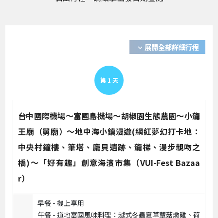
展開全部詳細行程
expand_more
第
1
天
台中國際機場～富國島機場～胡椒園生態農園～小龍
王廟（舅廟）～地中海小鎮漫遊(網紅夢幻打卡地：
中央村鐘樓、筆塔、龐貝遺跡、龍梯、漫步親吻之
橋)～「好有趣」創意海濱市集（VUI-Fest Bazaa
r）
早餐 -
機上享用
午餐 -
道地富國風味料理：越式冬蟲夏草蕈菇燉雞、荷