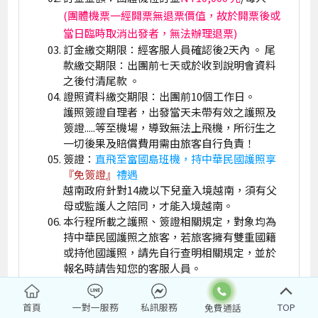
(團體機票一經開票無退票價值，故於開票後或
當日臨時取消出發者，無法辦理退票)
訂金繳交期限：經客服人員確認後2天內 。 尾
款繳交期限：出團前七天或於收到說明會資料
之後付清尾款 。
證照資料繳交期限：出團前10個工作日。
護照簽證自理者，出發當天未帶有效之護照及
簽證.....等至機場，導致無法上飛機，所衍生之
一切後果及賠償費用需由旅客自行負責！
簽證：
直飛至富國島班機，持中華民國護照享
『免簽證』
禮遇
越南政府針對14歲以下兒童入境越南，須有父
母或監護人之陪同，才能入境越南。
本行程所載之護照、簽證相關規定，對象均為
持中華民國護照之旅客，若旅客擁有雙重國籍
或持他國護照，請先自行查明相關規定，並於
報名時請告知您的客服人員。
相關資訊請查詢：
內政部入出國及移民署全球
資訊網
首頁
一對一服務
私訊服務
TOP