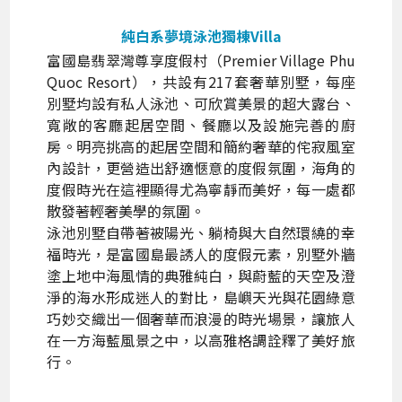
純白系夢境泳池獨棟Villa
富國島翡翠灣尊享度假村（Premier Village Phu
Quoc Resort），共設有217套奢華別墅，每座
別墅均設有私人泳池、可欣賞美景的超大露台、
寬敞的客廳起居空間、餐廳以及設施完善的廚
房。明亮挑高的起居空間和簡約奢華的侘寂風室
內設計，更營造出舒適愜意的度假氛圍，海角的
度假時光在這裡顯得尤為寧靜而美好，每一處都
散發著輕奢美學的氛圍。
泳池別墅自帶著被陽光、躺椅與大自然環繞的幸
福時光，是富國島最誘人的度假元素，別墅外牆
塗上地中海風情的典雅純白，與蔚藍的天空及澄
淨的海水形成迷人的對比，島嶼天光與花園綠意
巧妙交織出一個奢華而浪漫的時光場景，讓旅人
在一方海藍風景之中，以高雅格調詮釋了美好旅
行。