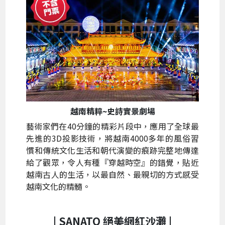
越南精粹~史詩實景劇場
藝術家們在40分鐘的精彩片段中，應用了全球最
先進的3D投影技術，將越南4000多年的風俗習
慣和傳統文化生活和朝代演變的痕跡完整地傳達
給了觀眾，令人有種『穿越時空』的錯覺，貼近
越南古人的生活，以最自然、最親切的方式感受
越南文化的精髓。
| SANATO 絕美
網紅沙灘 |