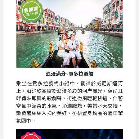
浪漫滿分~貢多拉遊船
乘坐在貢多拉義式小船中，徜徉於威尼斯運河
上，沿途欣賞繽紛浪漫多彩的河岸風光，偶爾耳
畔傳來即興的歌劇聲，街道微風輕輕拂過、伴著
空氣中溫柔的水氣，沁潤臉頰，美景水天交接，
散發著絲絲入扣的美好，彷彿置身絢麗的嘉年華
氛圍中。