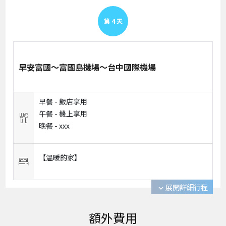
第
4
天
早安富國～富國島機場～台中國際機場
早餐 -
飯店享用
午餐 -
機上享用
晚餐 -
xxx
【溫暖的家】
展開詳細行程
expand_more