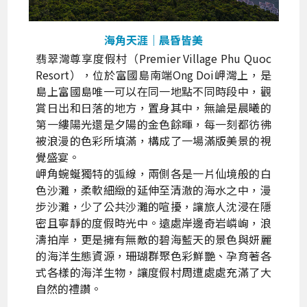
海角天涯｜晨昏皆美
翡翠灣尊享度假村（Premier Village Phu Quoc
Resort），位於富國島南端Ong Doi岬灣上，是
島上富國島唯一可以在同一地點不同時段中，觀
賞日出和日落的地方，置身其中，無論是晨曦的
第一縷陽光還是夕陽的金色餘暉，每一刻都彷彿
被浪漫的色彩所填滿，構成了一場滿版美景的視
覺盛宴。
岬角蜿蜒獨特的弧線，兩側各是一片仙境般的白
色沙灘，柔軟細緻的延伸至清澈的海水之中，漫
步沙灘，少了公共沙灘的喧擾，讓旅人沈浸在隱
密且寧靜的度假時光中。遠處岸邊奇岩嶙峋，浪
濤拍岸，更是擁有無敵的碧海藍天的景色與妍麗
的海洋生態資源，珊瑚群聚色彩鮮艷、孕育著各
式各樣的海洋生物，讓度假村周遭處處充滿了大
自然的禮讚。