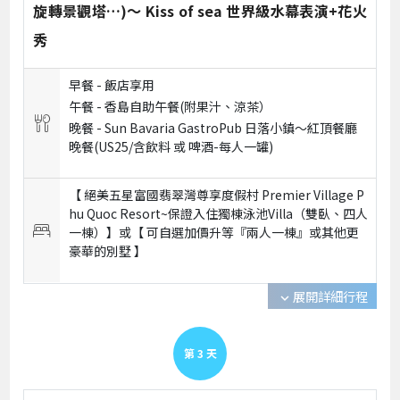
旋轉景觀塔…)～ Kiss of sea 世界級水幕表演+花火
秀
早餐 -
飯店享用
午餐 -
香島自助午餐(附果汁、涼茶）
晚餐 -
Sun Bavaria GastroPub 日落小鎮～紅頂餐廳
晚餐(US25/含飲料 或 啤酒-每人一罐)
【 絕美五星富國翡翠灣尊享度假村 Premier Village P
hu Quoc Resort~保證入住獨棟泳池Villa（雙臥、四人
一棟）】或【 可自選加價升等『兩人一棟』或其他更
豪華的別墅 】
展開詳細行程
expand_more
第
3
天