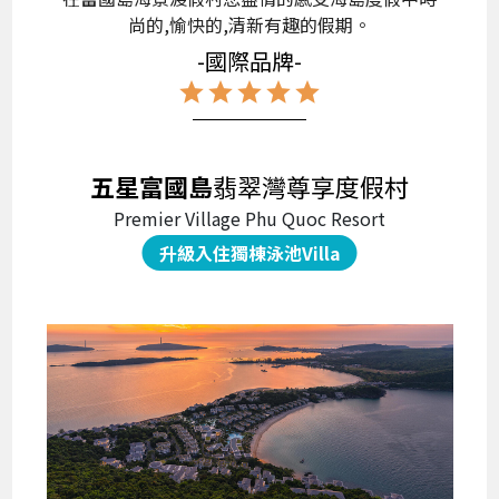
尚的,愉快的,清新有趣的假期。
-國際品牌-
star
star
star
star
star
五星富國島
翡翠灣尊享度假村
Premier Village Phu Quoc Resort
升級入住獨棟泳池Villa