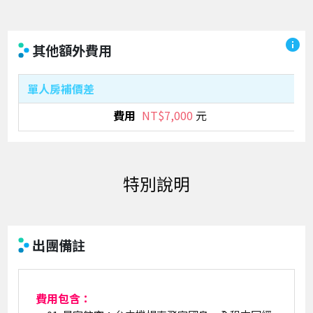
info
其他額外費用
單人房補價差
NT$7,000
元
出團備註
費用包含：