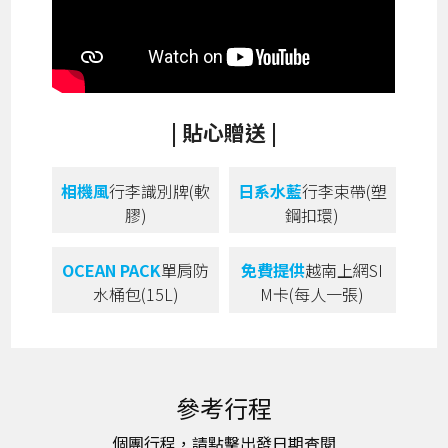
| 貼心贈送 |
相機風
行李識別牌(軟
日系水藍
行李束帶(塑
膠)
鋼扣環)
OCEAN PACK
單肩防
免費提供
越南上網SI
水桶包(15L)
M卡(每人一張)