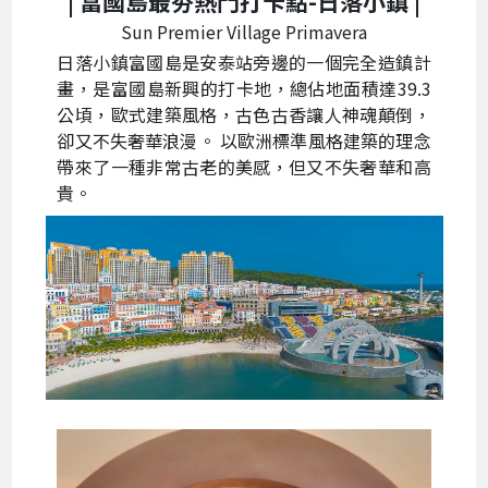
| 富國島最夯熱門打卡點-
日落小鎮
|
Sun Premier Village Primavera
日落小鎮富國島是安泰站旁邊的一個完全造鎮計
畫，是富國島新興的打卡地，總佔地面積達39.3
公頃，歐式建築風格，古色古香讓人神魂顛倒，
卻又不失奢華浪漫。 以歐洲標準風格​​建築的理念
帶來了一種非常古老的美感，但又不失奢華和高
貴。