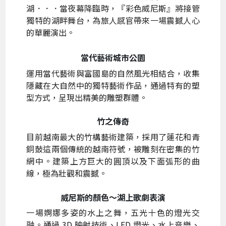
湖．．．當夜幕降臨時，『彩色威尼斯』將接管
獨特的湖畔舞台，為旅人感官帶來一場震撼人心
的華麗演出。
當代藝術城市公園
運用當代藝術與富國島的自然風光相結合，收集
隱藏在大自然中的獨特藝術作品，通過特有的塑
型方式，呈現出精美的雕塑群體。
竹之傳奇
目前越南最大的竹構藝術建築，採用了蓮花和青
銅鼓這兩個傳統的越南符號，被雕刻在密集的竹
網中。建築上方巨大的圓頂以及下面弧形的曲
線，極為壯觀和震撼。
威尼斯的顏色～湖上歌劇表演
一場婀娜多姿的水上之舞，五光十色的燈光交
融。通過 3D 映射技術、LED 燈光、水上音樂、