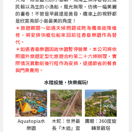
民賴以為生的小漁船，風光無限，彷彿一幅美麗
的畫卷！不管是早晨還是黃昏，纜車上的視野都
是欣賞南部小島最美的角度！
＊旅遊期間～如遇天候問題或跨海纜車故障維
修，將安排快艇包船來回前往香島樂園作為替
代。
＊如遇香島樂園因故休園暫停營業，本公司將依
照國外旅遊定型化旅遊合約第二十六條辦理，實
際情況異動前後行程作為安排，退還節省的餐食
與門票費用。
水陸設施，快樂瘋玩!
Aquatopia水
木蛇：世界最
鷹眼：360度旋
樂園
長『木造』雲
轉景觀塔