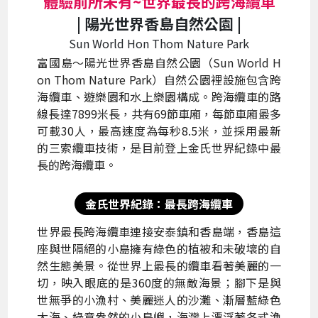
體驗前所未有~世界最長的跨海纜車
| 陽光世界香島自然公園 |
Sun World Hon Thom Nature Park
富國島～陽光世界香島自然公園（Sun World H
on Thom Nature Park）自然公園裡設施包含跨
海纜車、遊樂園和水上樂園構成。跨海纜車的路
線長達7899米長，共有69節車廂，每節車廂最多
可載30人，最高速度為每秒8.5米，並採用最新
的三索纜車技術，是目前登上金氏世界紀錄中最
長的跨海纜車。
金氏世界紀錄：最長跨海纜車
世界最長跨海纜車連接安泰鎮和香島端，香島這
座與世隔絕的小島擁有綠色的植被和未破壞的自
然生態美景。從世界上最長的纜車看著美麗的一
切，映入眼底的是360度的無敵海景；腳下是與
世無爭的小漁村、美麗迷人的沙灘、漸層藍綠色
大海、綠意盎然的小島嶼，海灣上漂浮著各式漁