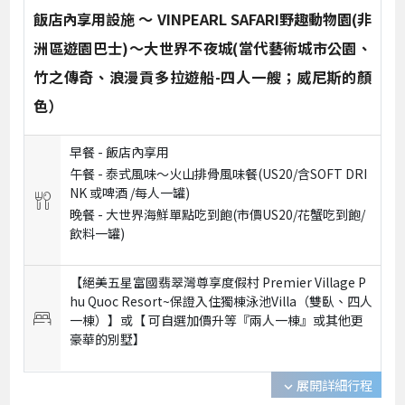
飯店內享用設施 ～ VINPEARL SAFARI野趣動物園(非
洲區遊園巴士)～大世界不夜城(當代藝術城市公園、
竹之傳奇、浪漫貢多拉遊船-四人一艘；威尼斯的顏
色）
早餐 -
飯店內享用
午餐 -
泰式風味～火山排骨風味餐(US20/含SOFT DRI
NK 或啤酒 /每人一罐)
晚餐 -
大世界海鮮單點吃到飽(市價US20/花蟹吃到飽/
飲料一罐)
【絕美五星富國翡翠灣尊享度假村 Premier Village P
hu Quoc Resort~保證入住獨棟泳池Villa（雙臥、四人
一棟）】或【 可自選加價升等『兩人一棟』或其他更
豪華的別墅】
展開詳細行程
expand_more