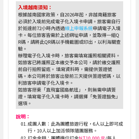
入境越南須知：
根據越南國家政策，自2026年起，非越南籍旅客
必須於入境前完成電子化入境卡申請。旅客需自行
於抵達前72小時內透過
線上申報系統
申請電子入境
卡。每位旅客皆需於上述網址申請，並取得一組Q
R碼，請將此QR碼以手機截圖或印出，以利海關查
驗。
辦理電子化入境卡時，旅客需填寫護照相關資料。
如旅客已將護照正本繳交予本公司，請於繳交護照
前自行拍照留底。 填寫資料時，需提供簽證號
碼。本公司將於旅客出發前三天提供簽證號碼，以
利旅客申請電子化入境卡。
如旅客搭乘「直飛富國島航班」，則無需申請簽
證。填寫電子化入境卡時，請選擇「免簽證豁免」
選項。
說明：
成團人數：此為團體旅遊行程，6人以上即可成
行，10人以上加派領隊隨團服務。
訂金金額：團體機位訂金
NT10,000 元
/每人