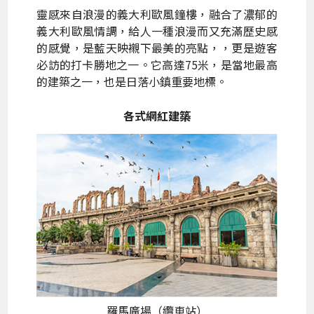
靈感來自浪漫的義大利歐風鐘樓，融合了濃郁的
義大利歐風情調，給人一種浪漫而又充滿歷史感
的感覺，是藍天映襯下最美的亮點，，更是遊客
必訪的打卡勝地之一。它高達75米，是當地最高
的建築之一，也是日落小鎮重要地標。
各式網紅建築
羅馬廣場（纜車站）