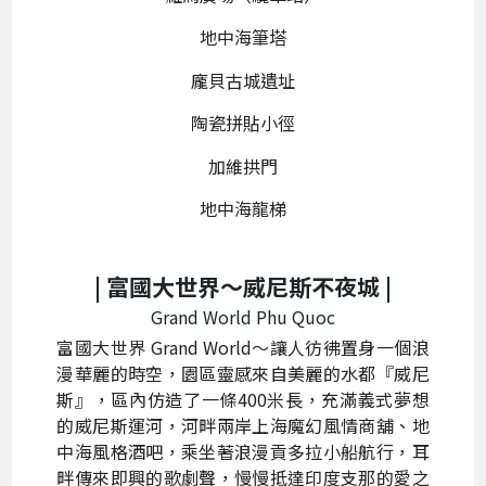
地中海筆塔
龐貝古城遺址
陶瓷拼貼小徑
加維拱門
地中海龍梯
| 富國大世界～
威尼斯不夜城 |
Grand World Phu Quoc
富國大世界 Grand World～讓人彷彿置身一個浪
漫華麗的時空，園區靈感來自美麗的水都『威尼
斯』，區內仿造了一條400米長，充滿義式夢想
的威尼斯運河，河畔兩岸上海魔幻風情商舖、地
中海風格酒吧，乘坐著浪漫貢多拉小船航行，耳
畔傳來即興的歌劇聲，慢慢抵達印度支那的愛之