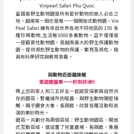
Vinpearl Safari Phu Quoc
富國島野生動物園是所有愛好動物的旅人必去之
地。越南第一個也是唯一一個開放式動物園，Vin
Peal Safari 擁有來自世界各地不同地區的 150 多
種珍稀動物,生活著3000多隻動物。且不僅僅是
一座觀賞性動物園，是越南最大的野生保護動物
園，提供瀕危野生動物的保護、繁育及瀕危，極
具有科學研究與教育意義。
與動物近距離接觸
乘遊園獵車～一秒到非洲!!
帶上您的家人和三五好友一起感受探索與自然共
存的園區，暫離城市的喧囂，與野生動物親密接
觸。親手餵食大象、長頸鹿。欣賞各種活動和表
演的美妙時光。
園區一共劃分為兩個區域：野生動物園區、開放
式互動區域，還設置了兒童農場、長頸鹿、象屋
和紅鶴餐廳…等多項與動ˋ親密接觸的地方。乘