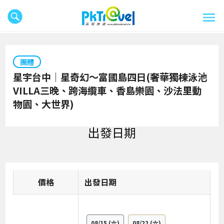
團體
星宇台中｜星奇幻～富國島四日(奢華獨棟泳池
VILLA三晚、跨海纜車、香島樂園、沙法里動
物園、大世界)
出發日期
價格
日期
08/15
(六)
08/22
(六)