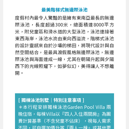
最美階梯式無邊際泳池
度假村內最令人驚豔的是擁有東南亞最長的無邊
際泳池，長度超過300米，總面積達8000平方
米，附兒童區和滑水道的大型泳池，泳池連接著
東西海岸，泳池水流由東向西溢流，階梯式泳池
的設計靈感來自於沙壩的梯田，將現代設計與自
然空間結合，是最具渡假風格無邊際泳池，無邊
際泳池與海面連成一線，尤其在朝陽升起與夕陽
西下的光線照耀下，如夢似幻，美得讓人不想離
開。
[ 獨棟泳池別墅｜特別注意事項 ]
＊本行程安排獨棟泳池Garden Pool Villa 兩
晚住宿，每棟Villa以『四人入住兩間房』為團
費計算基準（不含兒童不佔床），視每人需求
不同，可自選加價升等『兩人一棟』或其他更