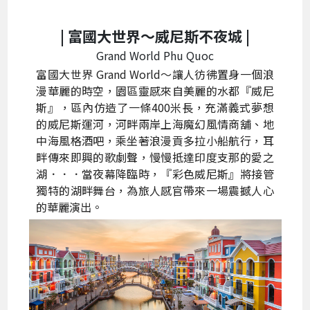
| 富國大世界～
威尼斯不夜城 |
Grand World Phu Quoc
富國大世界 Grand World～讓人彷彿置身一個浪
漫華麗的時空，園區靈感來自美麗的水都『威尼
斯』，區內仿造了一條400米長，充滿義式夢想
的威尼斯運河，河畔兩岸上海魔幻風情商舖、地
中海風格酒吧，乘坐著浪漫貢多拉小船航行，耳
畔傳來即興的歌劇聲，慢慢抵達印度支那的愛之
湖．．．當夜幕降臨時，『彩色威尼斯』將接管
獨特的湖畔舞台，為旅人感官帶來一場震撼人心
的華麗演出。