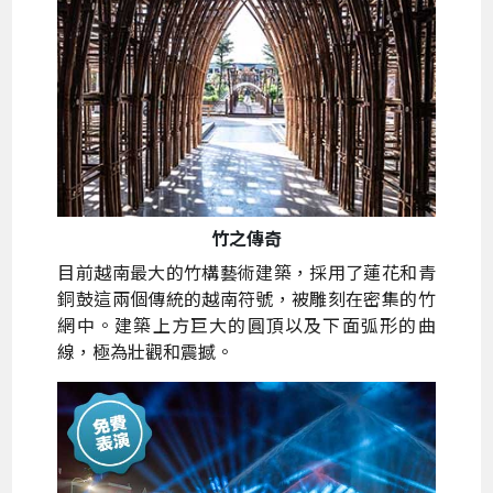
竹之傳奇
目前越南最大的竹構藝術建築，採用了蓮花和青
銅鼓這兩個傳統的越南符號，被雕刻在密集的竹
網中。建築上方巨大的圓頂以及下面弧形的曲
線，極為壯觀和震撼。