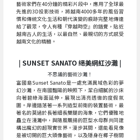
藝術家們在40分鐘的精彩片段中，應用了全球最
先進的3D投影技術，將越南4000多年的風俗習
慣和傳統文化生活和朝代演變的痕跡完整地傳達
給了觀眾，令人有種『穿越時空』的錯覺，貼近
越南古人的生活，以最自然、最親切的方式感受
越南文化的精髓。
| SUNSET SANATO 絕美
網紅沙灘 |
不思議的藝術沙灘！
富國島Sunset Sanato是一處充滿異域色彩的夢
幻沙灘，在南國豔陽的映照下，潔白細膩的沙床
向著碧綠海面延伸，展現出清亮透徹的度假氛
圍。岸邊錯落著一系列造型前衛的裝置藝術，最
著名的莫過於長著細長雙腿的海象，它們優雅地
矗立在淺灘中，與隨風飄揚的巨型水母群共同建
構出魔幻的超現實世界。漫步其間，還能看見像
是被切開的巨大頭像藝術，以及隱身在椰子樹間