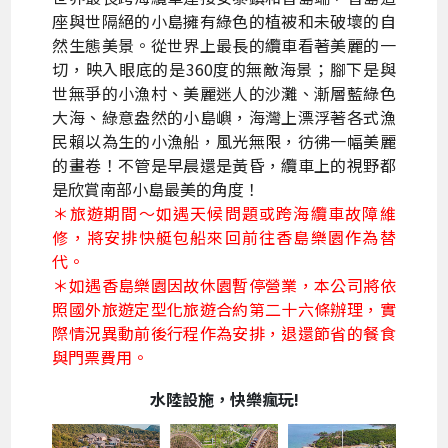
座與世隔絕的小島擁有綠色的植被和未破壞的自
然生態美景。從世界上最長的纜車看著美麗的一
切，映入眼底的是360度的無敵海景；腳下是與
世無爭的小漁村、美麗迷人的沙灘、漸層藍綠色
大海、綠意盎然的小島嶼，海灣上漂浮著各式漁
民賴以為生的小漁船，風光無限，彷彿一幅美麗
的畫卷！不管是早晨還是黃昏，纜車上的視野都
是欣賞南部小島最美的角度！
＊旅遊期間～如遇天候問題或跨海纜車故障維
修，將安排快艇包船來回前往香島樂園作為替
代。
＊如遇香島樂園因故休園暫停營業，本公司將依
照國外旅遊定型化旅遊合約第二十六條辦理，實
際情況異動前後行程作為安排，退還節省的餐食
與門票費用。
水陸設施，快樂瘋玩!