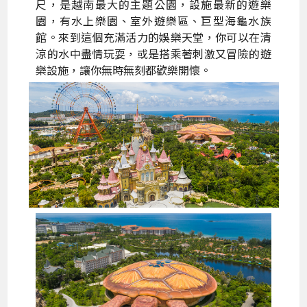
尺，是越南最大的主題公園，設施最新的遊樂
園，有水上樂園、室外遊樂區、巨型海龜水族
館。來到這個充滿活力的娛樂天堂，你可以在清
涼的水中盡情玩耍，或是搭乘著刺激又冒險的遊
樂設施，讓你無時無刻都歡樂開懷。