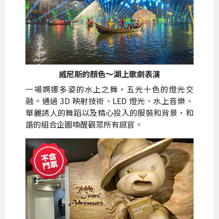
威尼斯的顏色～湖上歌劇表演
一場婀娜多姿的水上之舞，五光十色的燈光交
融。通過 3D 映射技術、LED 燈光、水上音樂、
華麗誘人的舞蹈以及精心投入的服裝和背景，和
諧的組合企圖喚醒觀眾所有感官。