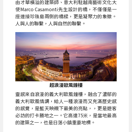
由才華橫溢的建築師、意大利駐越南藝術文化大
使Marco Casamonti先生設計的橋，不僅僅是一
座連接珍珠島兩側的橋樑，更是凝聚力的象徵。
人與人的聯繫，人與自然的聯繫。
超浪漫歐風鐘樓
靈感來自浪漫的義大利歐風鐘樓，融合了濃郁的
義大利歐風情調，給人一種浪漫而又充滿歷史感
的感覺，是藍天映襯下最美的亮點，，更是遊客
必訪的打卡勝地之一。它高達75米，是當地最高
的建築之一，也是日落小鎮重要地標。