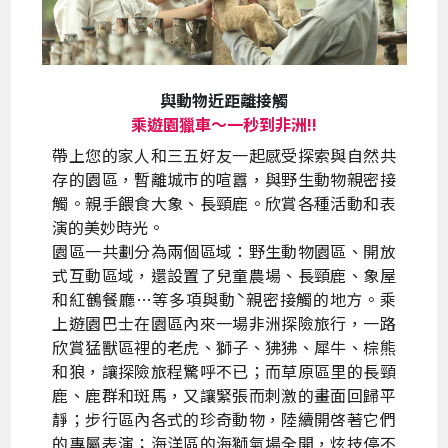
與動物近距離接觸
乘遊園獵車～一秒到非洲!!
帶上您的家人和三五好友一起感受探索與自然共
存的園區，暫離城市的喧囂，與野生動物親密接
觸。親手餵食大象、長頸鹿。欣賞各種活動和表
演的美妙時光。
園區一共劃分為兩個區域：野生動物園區、開放
式互動區域，還設置了兒童農場、長頸鹿、象屋
和紅鶴餐廳…等多項與動ˋ親密接觸的地方。乘
上遊園巴士在園區內來一場非洲探險旅行，一路
欣賞猛獸區裡的老虎、獅子、狒狒、犀牛、棕熊
和狼，讓探險旅程驚呼不已；而草原區里的長頸
鹿、鹿群和斑馬，又讓緊張而刺激的畫面回歸平
靜；步行區內各式的珍奇動物，陸續開啓著它們
的專屬表演；海洋區的海獅氣場全開，炫技停不