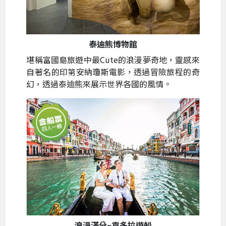
泰迪熊博物館
堪稱富國島旅遊中最Cute的浪漫夢奇地，靈感來
自著名的印第安納瓊斯電影，透過冒險旅程的奇
幻，透過泰迪熊來展示世界各國的風情。
浪漫滿分~貢多拉遊船