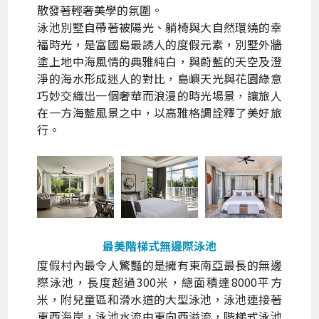
散發著輕奢美學的氛圍。
泳池別墅自帶著被陽光、躺椅與大自然環繞的幸
福時光，是富國島最誘人的度假元素，別墅外牆
塗上地中海風情的典雅純白，與蔚藍的天空及澄
淨的海水形成迷人的對比，島嶼天光與花園綠意
巧妙交織出一個奢華而浪漫的時光場景，讓旅人
在一方海藍風景之中，以高雅格調詮釋了美好旅
行。
最美階梯式無邊際泳池
度假村內最令人驚豔的是擁有東南亞最長的無邊
際泳池，長度超過300米，總面積達8000平方
米，附兒童區和滑水道的大型泳池，泳池連接著
東西海岸，泳池水流由東向西溢流，階梯式泳池