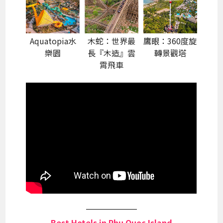
Aquatopia水
木蛇：世界最
鷹眼：360度旋
樂園
長『木造』雲
轉景觀塔
霄飛車
Best Hotels in Phu Quoc Island