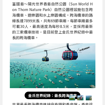
富國島～陽光世界香島自然公園（Sun World H
on Thom Nature Park）自然公園裡設施包含跨
海纜車、遊樂園和水上樂園構成。跨海纜車的路
線長達7899米長，共有69節車廂，每節車廂最多
可載30人，最高速度為每秒8.5米，並採用最新
的三索纜車技術，是目前登上金氏世界紀錄中最
長的跨海纜車。
金氏世界紀錄：最長跨海纜車
世界最長跨海纜車連接安泰鎮和香島端，香島這