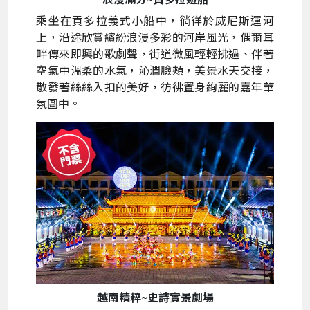
乘坐在貢多拉義式小船中，徜徉於威尼斯運河
上，沿途欣賞繽紛浪漫多彩的河岸風光，偶爾耳
畔傳來即興的歌劇聲，街道微風輕輕拂過、伴著
空氣中溫柔的水氣，沁潤臉頰，美景水天交接，
散發著絲絲入扣的美好，彷彿置身絢麗的嘉年華
氛圍中。
越南精粹~史詩實景劇場