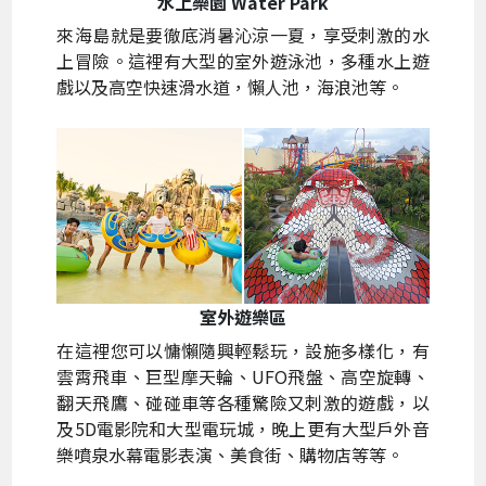
水上樂園 Water Park
來海島就是要徹底消暑沁涼一夏，享受刺激的水
上冒險。這裡有大型的室外遊泳池，多種水上遊
戲以及高空快速滑水道，懶人池，海浪池等。
室外遊樂區
在這裡您可以慵懶隨興輕鬆玩，設施多樣化，有
雲霄飛車、巨型摩天輪、UFO飛盤、高空旋轉、
翻天飛鷹、碰碰車等各種驚險又刺激的遊戲，以
及5D電影院和大型電玩城，晚上更有大型戶外音
樂噴泉水幕電影表演、美食街、購物店等等。