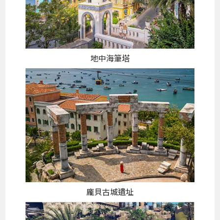
地中海筆塔
龐貝古城遺址