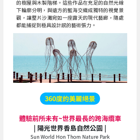
的樹屋與木製階梯。這些作品在充足的自然光線
下輪廓分明，與遠方的藍海交織成獨特的視覺景
觀，讓整片沙灘宛如一座露天的現代藝廊，隨處
都能捕捉到極具設計感的藝術張力。
360度的美麗絕景
體驗前所未有~世界最長的跨海纜車
| 陽光世界香島自然公園 |
Sun World Hon Thom Nature Park