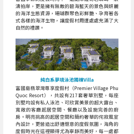
濤拍岸，更是擁有無敵的碧海藍天的景色與妍麗
的海洋生態資源，珊瑚群聚色彩鮮艷、孕育著各
式各樣的海洋生物，讓度假村周遭處處充滿了大
自然的禮讚。
純白系夢境泳池獨棟Villa
富國島翡翠灣尊享度假村（Premier Village Phu
Quoc Resort），共設有217套奢華別墅，每座
別墅均設有私人泳池、可欣賞美景的超大露台、
寬敞的客廳起居空間、餐廳以及設施完善的廚
房。明亮挑高的起居空間和簡約奢華的侘寂風室
內設計，更營造出舒適愜意的度假氛圍，海角的
度假時光在這裡顯得尤為寧靜而美好，每一處都