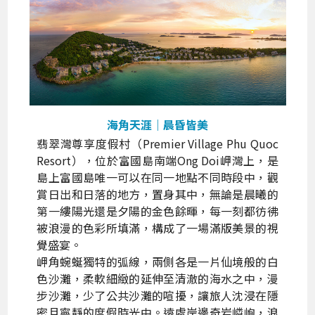
海角天涯｜晨昏皆美
翡翠灣尊享度假村（Premier Village Phu Quoc
Resort），位於富國島南端Ong Doi岬灣上，是
島上富國島唯一可以在同一地點不同時段中，觀
賞日出和日落的地方，置身其中，無論是晨曦的
第一縷陽光還是夕陽的金色餘暉，每一刻都彷彿
被浪漫的色彩所填滿，構成了一場滿版美景的視
覺盛宴。
岬角蜿蜒獨特的弧線，兩側各是一片仙境般的白
色沙灘，柔軟細緻的延伸至清澈的海水之中，漫
步沙灘，少了公共沙灘的喧擾，讓旅人沈浸在隱
密且寧靜的度假時光中。遠處岸邊奇岩嶙峋，浪