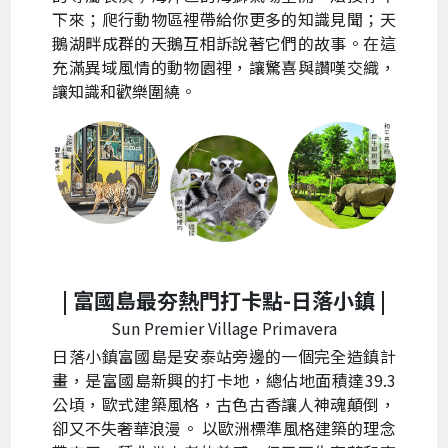
下來；爬行動物區裡帶給你更多的知識見聞；天
鵝湖畔成群的天鵝互相訴說著它們的故事。在這
充滿異域風情的動物園裡，讓驚喜與讚嘆交織，
讓知識和歡樂圍繞。
| 富國島最夯熱門打卡點-
日落小鎮
|
Sun Premier Village Primavera
日落小鎮富國島是安泰站旁邊的一個完全造鎮計
畫，是富國島新興的打卡地，總佔地面積達39.3
公頃，歐式建築風格，古色古香讓人神魂顛倒，
卻又不失奢華浪漫。 以歐洲標準風格​​建築的理念