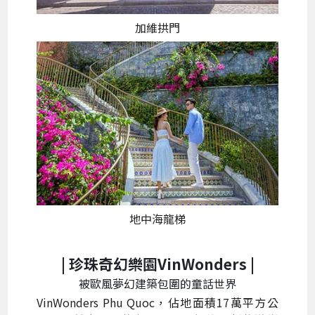
加維拱門
地中海龍梯
| 珍珠奇幻樂園VinWonders |
被歐風夢幻建築包圍的童話世界
VinWonders Phu Quoc，佔地面積17萬平方公