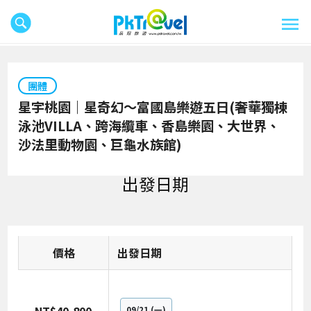
團體
星宇桃園｜星奇幻～富國島樂遊五日(奢華獨棟
泳池VILLA、跨海纜車、香島樂園、大世界、
沙法里動物園、巨龜水族館)
出發日期
價格
日期
09/21
(一)