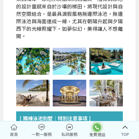
的設計靈感來自於沙壩的梯田，將現代設計與自
然空間結合，是最具渡假風格無邊際泳池，無邊
際泳池與海面連成一線，尤其在朝陽升起與夕陽
西下的光線照耀下，如夢似幻，美得讓人不想離
開。
[ 獨棟泳池別墅｜特別注意事項 ]
＊本行程安排獨棟泳池Garden Pool Villa 兩
晚住宿，每棟Villa以『四人入住兩間房』為團
首頁
一對一服務
私訊服務
TOP