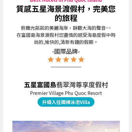
質感五星海景渡假村，完美您
的旅程
俯瞰光粼粼的美麗海岸，靜聽大海的聲音~~
在富國島海景渡假村您盡情的感受海島度假中時
尚的,愉快的,清新有趣的假期。
-國際品牌-
star
star
star
star
star
五星富國島
翡翠灣尊享度假村
Premier Village Phu Quoc Resort
升級入住獨棟泳池Villa