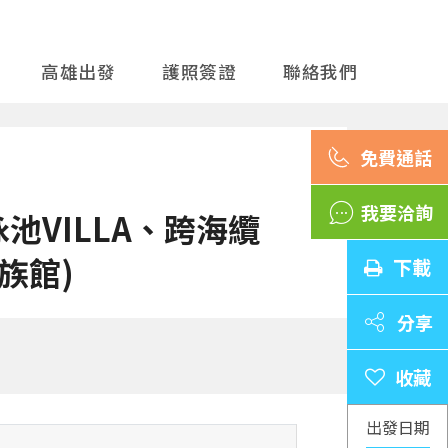
高雄出發
護照簽證
聯絡我們
我要洽詢
VILLA、跨海纜
族館)
下載
分享
出發日期