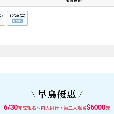
日期
二)
10/20
(二)
可報名
早鳥優惠
6/30
$6000
完成報名～兩人同行，第二人現省
元