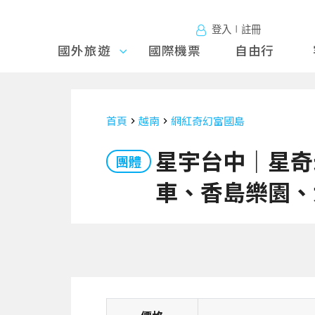
登入∣註冊
國外旅遊
國外旅
國際機票
自由行
遊
首頁
越南
網紅奇幻富國島
星宇台中｜星奇
團體
車、香島樂園、