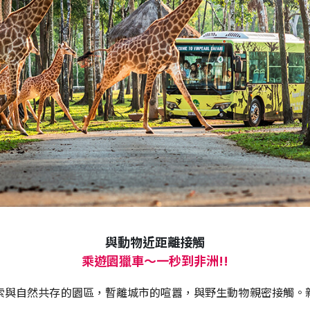
與動物近距離接觸
乘遊園獵車～一秒到非洲!!
索與自然共存的園區，暫離城市的喧囂，與野生動物親密接觸。