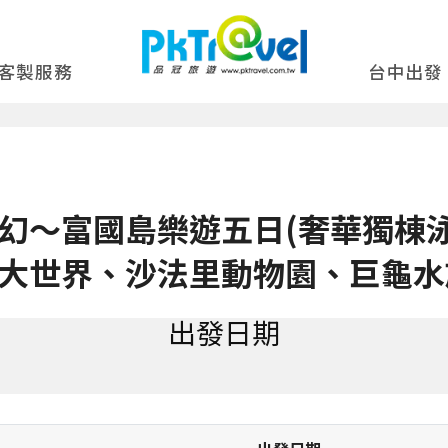
客製服務
台中出發
幻～富國島樂遊五日(奢華獨棟泳池
大世界、沙法里動物園、巨龜水
出發日期